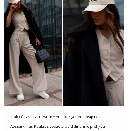
Ptak Łódź vs FactoryPrice.eu – kur geriau apsipirkti?
Apsipirkimas Paukštis Lodzė arba didmeninė prekyba