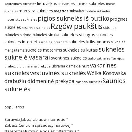
lietuviškos sukneles
linines sukneles
kokteilines sukneles
linine
manzara sukneles
megztos sukneles
sukneles
mohito sukneles
pigios suknelės iš butiko
progines
moteriskos sukneles
Rzgów paukštis
sukneles
sidonas
reserved sukneles
simka sukneles
stilingos sukneles
sukneles
sidono sukneles
sukneles internet
sukneles krikstynoms
sukneles
sukneles internete
suknelės
sukneles su kutais
sukneles moterims
mergaitems
suknelė vasarai
sventines sukneles
Turkijos
tiulio sukneles
vakarines
ubrania damskie hurt
drabužių didmeninė prekyba
sukneles
vestuvinės suknelės
Wólka Kosowska
šaunios
drabužių didmeninė prekyba
zalando sukneles
suknelės
populiarios
Sprawdź
Jak zarabiać w internecie
Zobacz
Centrum sprzedaży hurtowej
Najlepsza
Hurtownia odzieży Warszawa