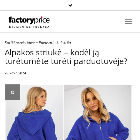
Paieška
Toggl
Navig
Kurtki przejściowe
~
Pavasario kolekcija
Alpakos striukė – kodėl ją
turėtumėte turėti parduotuvėje?
28 kovo 2024