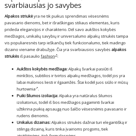
svarbiausias jo savybes
Alpakos striukė
yra ne tik puikus sprendimas vėsesnėms
pavasario dienoms, bet ir išraiškingas stiliaus elementas, kuris
prideda elegancijos ir charakterio. Dėl savo aukštos kokybės
medžiagos, unikalių savybių ir universalumo alpakų striukės tampa
vis populiaresnės tarp ieškančių tiek funkcionalumo, tiek madingo
dizaino viename drabužyje. Čia yra svarbiausios savybės
alpakos
striukės
iš pasaulio
fashion
:
Aukštos kokybės medžiaga:
Alpakų švarkai pasiūti iš
minkštos, subtilios ir tvirtos alpakų medžiagos, todėl jos yra
labai malonios liesti ir ilgaamžės. Štai kodėl juos siūlo ir mūsų
hurtownia
.
Puiki šilumos izoliacija:
Alpaka yra natūralus šilumos
izoliatorius, todėl iš šios medžiagos pagaminti švarkai
užtikrina puikią apsaugą nuo šalčio vėsesnėmis pavasario ir
rudens dienomis.
Unikalus dizainas:
Alpakos striukės dažnai turi elegantišką ir
stilingą dizainą, kuris tinka įvairioms progoms, tiek
atsitiktinėms, tiek formalesnėms.