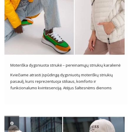
Moteriška dygsniuota striukė – pereinamųjų striukių karalienė
Kviečiame atrasti įspūdingą dygsniuotų moteriškų striukių
pasaulį, kuris reprezentuoja stiliaus, komforto ir
funkcionalumo kvintesenciją. Atėjus šaltesnėms dienoms
moteriška dygsniuota striukė tampa nepakeičiamu moterų
drabužių spintos elementu, siūlančiu ne tik puikią apsaugą
nuo šalčio, bet ir madingą prisilietimą prie bet kokios išvaizdos!
Ištirkite stilių, spalvų ir […]