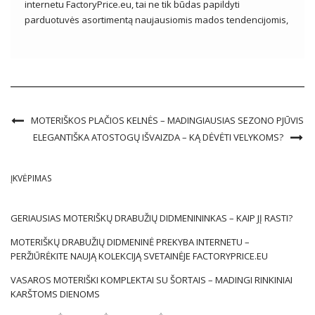
internetu FactoryPrice.eu, tai ne tik būdas papildyti
parduotuvės asortimentą naujausiomis mados tendencijomis,
bet ir galimybė patyrinėti platų drabužių ir aksesuarų
pasirinkimą patraukliomis kainomis. Drabužių verslininkams
jie yra pagrindinis tiekimo šaltinis, leidžiantis prieiti prie įvairių
produktų, kad patenkintų net pačių […]
MOTERIŠKOS PLAČIOS KELNĖS – MADINGIAUSIAS SEZONO PJŪVIS
ELEGANTIŠKA ATOSTOGŲ IŠVAIZDA – KĄ DĖVĖTI VELYKOMS?
ĮKVĖPIMAS
GERIAUSIAS MOTERIŠKŲ DRABUŽIŲ DIDMENININKAS – KAIP JĮ RASTI?
MOTERIŠKŲ DRABUŽIŲ DIDMENINĖ PREKYBA INTERNETU –
PERŽIŪRĖKITE NAUJĄ KOLEKCIJĄ SVETAINĖJE FACTORYPRICE.EU
VASAROS MOTERIŠKI KOMPLEKTAI SU ŠORTAIS – MADINGI RINKINIAI
KARŠTOMS DIENOMS