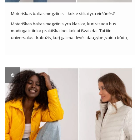
Moteriškas baltas megztinis – kokie stiliai yra viršūnės?
Moteriškas baltas megztinis yra klasika, kuri visada bus
madinga ir tinka praktiškai bet kokiai išvaizdai. Tai itin
universalus drabužis, kurį galima dėvėti daugybe įvairių būdų,
priklausomai nuo progos ir asmeninio skonio. Iš drabužių
didmenininkų galime rasti daugybę madingų baltų moteriškų
megztinių variantų, kurie puikiai tinka […]