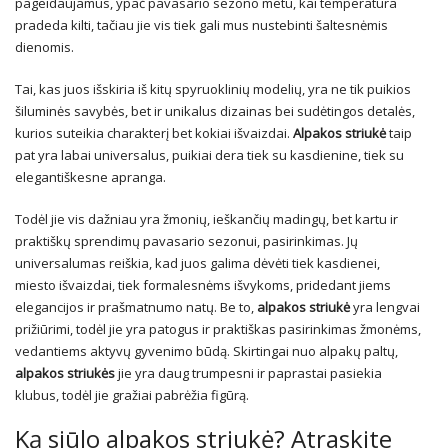
pageidaujamus, ypač pavasario sezono metu, kai temperatūra
pradeda kilti, tačiau jie vis tiek gali mus nustebinti šaltesnėmis
dienomis.
Tai, kas juos išskiria iš kitų spyruoklinių modelių, yra ne tik puikios
šiluminės savybės, bet ir unikalus dizainas bei sudėtingos detalės,
kurios suteikia charakterį bet kokiai išvaizdai.
Alpakos striukė
taip
pat yra labai universalus, puikiai dera tiek su kasdienine, tiek su
elegantiškesne apranga.
Todėl jie vis dažniau yra žmonių, ieškančių madingų, bet kartu ir
praktiškų sprendimų pavasario sezonui, pasirinkimas. Jų
universalumas reiškia, kad juos galima dėvėti tiek kasdienei,
miesto išvaizdai, tiek formalesnėms išvykoms, pridedant jiems
elegancijos ir prašmatnumo natų. Be to,
alpakos striukė
yra lengvai
prižiūrimi, todėl jie yra patogus ir praktiškas pasirinkimas žmonėms,
vedantiems aktyvų gyvenimo būdą. Skirtingai nuo alpakų paltų,
alpakos striukės
jie yra daug trumpesni ir paprastai pasiekia
klubus, todėl jie gražiai pabrėžia figūrą.
Ką siūlo alpakos striukė? Atraskite