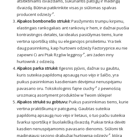
atsitiktiniams išvaizdams, sukuriantis patogų ir madingą
išvaizdą. Būtinai patikrinkite visas jo siūlomas spalvas
producent odzieży
.
Alpakos bombonešio striukė:
Pasižymintis trumpu kirpimu,
elastingais rankogaliais ant rankovių ir hem, ir dažnai puošia
kontrastingos detalės, tai idealus pasiūlymas tiems, kurie
vertina sportišką stilių su elegancijos prisilietimu. Yra tiek
daug pasirinkimų, kaip hurtowni odzieży Factoryprice.eu nie
zapewni Ci ani
Ptak Rzgów legginsy
, ani żaden inny
hurtownik z odzieżą.
Alpakos parka striukė:
Ilgesnis pjūvis, dažnai su gaubtu,
kuris suteikia papildomą apsaugą nuo vėjo ir šalčio, yra
puikus pasirinkimas kasdieniam dėvėjimui nenuspėjamu
pavasario oru. Toksikologinis
fajne ciuchy
z pewnością
urozmaicą asortyment produktów w Twoim sklepie!
Alpakos striukė su gobtuvu:
Puikus pasirinkimas tiems, kurie
vertina praktiškumą ir patogumą. Gaubtas suteikia
papildomą apsaugą nuo vėjo ir lietaus, o tuo pačiu suteikia
švarkui sportišką ir šiuolaikišką išvaizdą. Puikiai tinka dėvėti
kasdien nenuspėjamomis pavasario dienomis. Siūlomi tik
madingiausi sezono drabužiai
hurtownia odzieży
, która