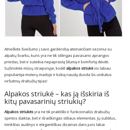
Atneškite šviežumo į savo garderobą ateinančiam sezonui su
alpakų švarku, kuris yra ne tik stilingas pavasario aprangos
priedas, bet ir suteikia nepaprastą šilumą ir komfortą dėvėti.
Sužinokite mūsų straipsnyje, kodėl
alpakos striukė
vis labiau
populiarėja moterų madoje ir kokią naudą duoda šis unikalus
viršutinių drabužių tipas!
Alpakos striukė – kas ją išskiria iš
kitų pavasarinių striukių?
Alpakos striukės
yra ne tik praktiški ir funkcionalūs drabužių
spintos daiktai, bet ir išraiškingas stiliaus elementas. Jų subtilus,
minkštas audinys ir elegantiškas dizainas daro juos labai