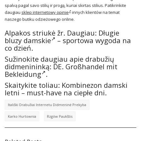
spalvą pagal savo stilių ir progą, kuriai skirtas stilius. Patikrinkite
daugiau
sklep internetowy opinie
innych klientów na temat
naszego butiku odzieżowego online.
Alpakos striukė žr. Daugiau:
Długie
bluzy damskie
– sportowa wygoda na
co dzień.
Sužinokite daugiau apie drabužių
didmenininką: DE.
Großhandel mit
Bekleidung
.
Skaitykite toliau: Kombinezon damski
letni – must-have na ciepłe dni.
Itališki Drabužiai Internetu Didmeninė Prekyba
Karko Hurtownia
Rzgów Paukštis