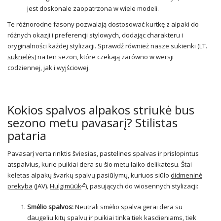
jest doskonale zaopatrzona w wiele modeli.
Te różnorodne fasony pozwalają dostosować kurtkę z alpaki do
różnych okazji i preferencji stylowych, dodając charakteru i
oryginalności każdej stylizacji. Sprawdź również nasze sukienki (LT.
suknelės
) na ten sezon, które czekają zarówno w wersji
codziennej, jak i wyjściowej.
Kokios spalvos alpakos striukė bus
sezono metu pavasarį? Stilistas
pataria
Pavasarį verta rinktis šviesias, pastelines spalvas ir prislopintus
atspalvius, kurie puikiai dera su šio metų laiko delikatesu. Štai
keletas alpakų švarkų spalvų pasiūlymų, kuriuos siūlo
didmeninė
prekyba
(JAV).
Hulgimüük
), pasujących do wiosennych stylizacji:
Smėlio spalvos:
Neutrali smėlio spalva gerai dera su
daugeliu kitų spalvų ir puikiai tinka tiek kasdieniams, tiek