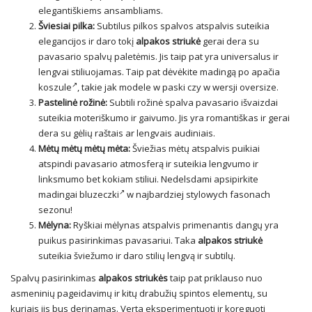
elegantiškiems ansambliams.
Šviesiai pilka:
Subtilus pilkos spalvos atspalvis suteikia
elegancijos ir daro tokį
alpakos striukė
gerai dera su
pavasario spalvų paletėmis. Jis taip pat yra universalus ir
lengvai stiliuojamas. Taip pat dėvėkite madingą po apačia
koszule
, takie jak modele w paski czy w wersji oversize.
Pastelinė rožinė:
Subtili rožinė spalva pavasario išvaizdai
suteikia moteriškumo ir gaivumo. Jis yra romantiškas ir gerai
dera su gėlių raštais ar lengvais audiniais.
Mėtų mėtų mėtų mėta:
Šviežias mėtų atspalvis puikiai
atspindi pavasario atmosferą ir suteikia lengvumo ir
linksmumo bet kokiam stiliui. Nedelsdami apsipirkite
madingai
bluzeczki
w najbardziej stylowych fasonach
sezonu!
Mėlyna:
Ryškiai mėlynas atspalvis primenantis dangų yra
puikus pasirinkimas pavasariui. Taka
alpakos striukė
suteikia šviežumo ir daro stilių lengvą ir subtilų.
Spalvų pasirinkimas
alpakos striukės
taip pat priklauso nuo
asmeninių pageidavimų ir kitų drabužių spintos elementų, su
kuriais jis bus derinamas. Verta eksperimentuoti ir koreguoti