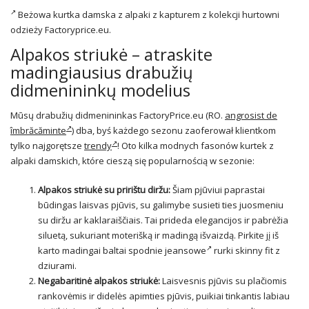
Beżowa kurtka damska z alpaki z kapturem z kolekcji hurtowni
odzieży Factoryprice.eu.
Alpakos striukė – atraskite
madingiausius drabužių
didmenininkų modelius
Mūsų drabužių didmenininkas FactoryPrice.eu (RO.
angrosist de
îmbrăcăminte
)
dba, byś każdego sezonu zaoferował klientkom
tylko najgorętsze
trendy
! Oto kilka modnych fasonów kurtek z
alpaki damskich, które cieszą się popularnością w sezonie:
Alpakos striukė su pririštu diržu:
Šiam pjūviui paprastai
būdingas laisvas pjūvis, su galimybe susieti ties juosmeniu
su diržu ar kaklaraiščiais. Tai prideda elegancijos ir pabrėžia
siluetą, sukuriant moterišką ir madingą išvaizdą. Pirkite jį iš
karto madingai baltai
spodnie jeansowe
rurki skinny fit z
dziurami.
Negabaritinė alpakos striukė:
Laisvesnis pjūvis su plačiomis
rankovėmis ir didelės apimties pjūvis, puikiai tinkantis labiau