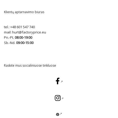
Klientų aptarnavimo biuras
tel.:
+48 601 547 740
mail:
hurt@factoryprice.eu
Pn.-Pt.
08:00-19:00
Sb.-Nd.
09:00-15:00
Raskite mus socialiniuose tinkluose