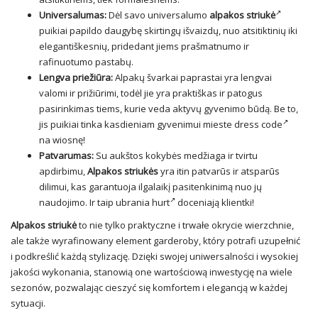
Universalumas:
Dėl savo universalumo
alpakos striukė
puikiai papildo daugybę skirtingų išvaizdų, nuo atsitiktinių iki
elegantiškesnių, pridedant jiems prašmatnumo ir
rafinuotumo pastabų.
Lengva priežiūra:
Alpakų švarkai paprastai yra lengvai
valomi ir prižiūrimi, todėl jie yra praktiškas ir patogus
pasirinkimas tiems, kurie veda aktyvų gyvenimo būdą. Be to,
jis puikiai tinka kasdieniam gyvenimui mieste
dress code
na wiosnę!
Patvarumas:
Su aukštos kokybės medžiaga ir tvirtu
apdirbimu,
Alpakos striukės
yra itin patvarūs ir atsparūs
dilimui, kas garantuoja ilgalaikį pasitenkinimą nuo jų
naudojimo. Ir taip
ubrania hurt
doceniają klientki!
Alpakos striukė
to nie tylko praktyczne i trwałe okrycie wierzchnie,
ale także wyrafinowany element garderoby, który potrafi uzupełnić
i podkreślić każdą stylizację. Dzięki swojej uniwersalności i wysokiej
jakości wykonania, stanowią one wartościową inwestycję na wiele
sezonów, pozwalając cieszyć się komfortem i elegancją w każdej
sytuacji.