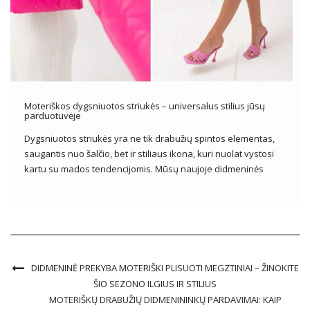
Moteriškos dygsniuotos striukės – universalus stilius jūsų
parduotuvėje
Dygsniuotos striukės yra ne tik drabužių spintos elementas,
saugantis nuo šalčio, bet ir stiliaus ikona, kuri nuolat vystosi
kartu su mados tendencijomis. Mūsų naujoje didmeninės
drabužių kolekcijoje moteriškos dygsniuotos striukės
Džiuginkite ne tik funkcionalumu, bet ir įvairiais dizainais,
stiliais ir spalvomis. Šiame straipsnyje mes atidžiau […]
DIDMENINĖ PREKYBA MOTERIŠKI PLISUOTI MEGZTINIAI – ŽINOKITE
ŠIO SEZONO ILGIUS IR STILIUS
MOTERIŠKŲ DRABUŽIŲ DIDMENININKŲ PARDAVIMAI: KAIP