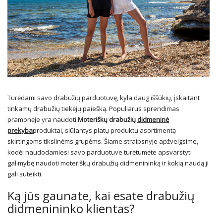
Turėdami savo drabužių parduotuvę, kyla daug iššūkių, įskaitant
tinkamų drabužių tiekėjų paiešką. Populiarus sprendimas
pramonėje yra naudoti
Moteriškų drabužių
didmeninė
prekyba
produktai, siūlantys platų produktų asortimentą
skirtingoms tikslinėms grupėms. Šiame straipsnyje apžvelgsime,
kodėl naudodamiesi savo parduotuve turėtumėte apsvarstyti
galimybę naudoti moteriškų drabužių didmenininką ir kokią naudą ji
gali suteikti.
Ką jūs gaunate, kai esate drabužių
didmenininko klientas?