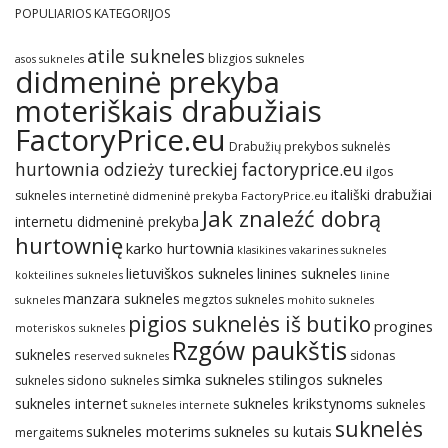
POPULIARIOS KATEGORIJOS
atile sukneles
blizgios sukneles
asos sukneles
didmeninė prekyba
moteriškais drabužiais
FactoryPrice.eu
Drabužių prekybos suknelės
hurtownia odzieży tureckiej factoryprice.eu
ilgos
itališki drabužiai
sukneles
internetinė didmeninė prekyba FactoryPrice.eu
Jak znaleźć dobrą
internetu didmeninė prekyba
hurtownię
karko hurtownia
klasikines vakarines sukneles
lietuviškos sukneles
linines sukneles
kokteilines sukneles
linine
manzara sukneles
megztos sukneles
sukneles
mohito sukneles
pigios suknelės iš butiko
progines
moteriskos sukneles
Rzgów paukštis
sukneles
sidonas
reserved sukneles
simka sukneles
stilingos sukneles
sukneles
sidono sukneles
sukneles internet
sukneles krikstynoms
sukneles
sukneles internete
suknelės
sukneles su kutais
sukneles moterims
mergaitems