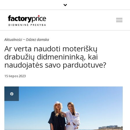
Paieška
Toggl
Navig
Aktualności
~
Odzież damska
Ar verta naudoti moteriškų
drabužių didmenininką, kai
naudojatės savo parduotuve?
15 liepos 2023