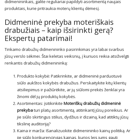
didmenininkais, galite reguliariai papildyti asortimentą naujais
produktais, kurie pritraukia moterų klientų dėmesį.
Didmeninė prekyba moteriškais
drabužiais – kaip išsirinkti gerą?
Ekspertų patarimai!
Tinkamo drabužių didmenininko pasirinkimas yra labai svarbus
jūsų verslo sėkmei. Štai keletas veiksnių, į kuriuos reikia atsižvelgti
renkantis drabužių didmenininką:
Produkto kokybė: Patikrinkite, ar didmeninė parduotuvė
siūlo aukštos kokybės drabužius. Perskaitykite kitų klientų
atsiliepimus ir pažiūrėkite, ar jų siūlomi prekės ženklai yra
žinomi dėl jų produktų kokybės.
Asortimentas: įsitikinkite
Moteriškų drabužių didmeninė
prekyba
turi platų asortimentą, atitinkantį jūsų poreikius. Ar
jie siūlo skirtingus stilius, dydžius ir dizainą, kad atitiktų jūsų
tikslinę auditoriją?
Kaina ir marža: Išanalizuokite didmenininko kainų politiką. Ar
jie siūlo konkurencingas kainas, kurios leis jums gauti