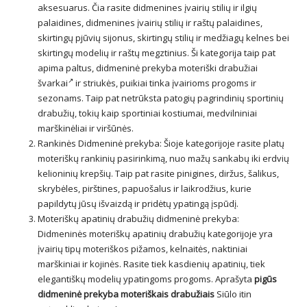
aksesuarus. Čia rasite didmenines įvairių stilių ir ilgių
palaidines, didmenines įvairių stilių ir raštų palaidines,
skirtingų pjūvių sijonus, skirtingų stilių ir medžiagų kelnes bei
skirtingų modelių ir raštų megztinius. Ši kategorija taip pat
apima paltus,
didmeninė prekyba moteriški drabužiai
švarkai
ir striukės, puikiai tinka įvairioms progoms ir
sezonams. Taip pat netrūksta patogių pagrindinių sportinių
drabužių, tokių kaip sportiniai kostiumai, medvilniniai
marškinėliai ir viršūnės.
Rankinės Didmeninė prekyba: Šioje kategorijoje rasite platų
moteriškų rankinių pasirinkimą, nuo mažų sankabų iki erdvių
kelioninių krepšių. Taip pat rasite pinigines, diržus, šalikus,
skrybėles, pirštines, papuošalus ir laikrodžius, kurie
papildytų jūsų išvaizdą ir pridėtų ypatingą įspūdį.
Moteriškų apatinių drabužių didmeninė prekyba:
Didmeninės moteriškų apatinių drabužių kategorijoje yra
įvairių tipų moteriškos pižamos, kelnaitės, naktiniai
marškiniai ir kojinės. Rasite tiek kasdienių apatinių, tiek
elegantiškų modelių ypatingoms progoms. Aprašyta
pigūs
didmeninė prekyba moteriškais drabužiais
Siūlo itin