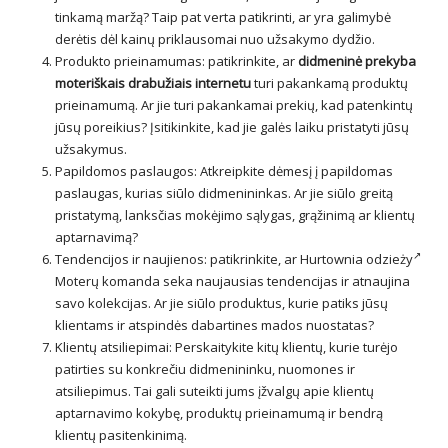
tinkamą maržą? Taip pat verta patikrinti, ar yra galimybė
derėtis dėl kainų priklausomai nuo užsakymo dydžio.
Produkto prieinamumas: patikrinkite, ar
didmeninė prekyba
moteriškais drabužiais internetu
turi pakankamą produktų
prieinamumą. Ar jie turi pakankamai prekių, kad patenkintų
jūsų poreikius? Įsitikinkite, kad jie galės laiku pristatyti jūsų
užsakymus.
Papildomos paslaugos: Atkreipkite dėmesį į papildomas
paslaugas, kurias siūlo didmenininkas. Ar jie siūlo greitą
pristatymą, lanksčias mokėjimo sąlygas, grąžinimą ar klientų
aptarnavimą?
Tendencijos ir naujienos: patikrinkite, ar
Hurtownia odzieży
Moterų komanda seka naujausias tendencijas ir atnaujina
savo kolekcijas. Ar jie siūlo produktus, kurie patiks jūsų
klientams ir atspindės dabartines mados nuostatas?
Klientų atsiliepimai: Perskaitykite kitų klientų, kurie turėjo
patirties su konkrečiu didmenininku, nuomones ir
atsiliepimus. Tai gali suteikti jums įžvalgų apie klientų
aptarnavimo kokybę, produktų prieinamumą ir bendrą
klientų pasitenkinimą.