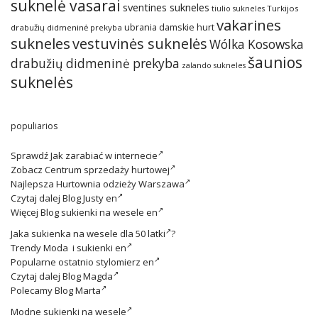
suknelė vasarai
sventines sukneles
Turkijos
tiulio sukneles
vakarines
ubrania damskie hurt
drabužių didmeninė prekyba
sukneles
vestuvinės suknelės
Wólka Kosowska
šaunios
drabužių didmeninė prekyba
zalando sukneles
suknelės
populiarios
Sprawdź
Jak zarabiać w internecie
Zobacz
Centrum sprzedaży hurtowej
Najlepsza
Hurtownia odzieży Warszawa
Czytaj dalej
Blog Justy en
Więcej
Blog sukienki na wesele en
Jaka
sukienka na wesele dla 50 latki
?
Trendy
Moda i sukienki en
Popularne ostatnio
stylomierz en
Czytaj dalej
Blog Magda
Polecamy
Blog Marta
Modne
sukienki na wesele