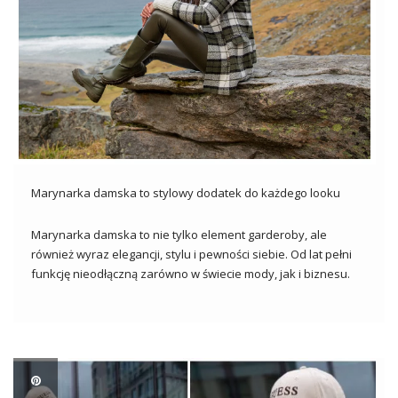
Marynarka damska to stylowy dodatek do każdego looku
Marynarka damska to nie tylko element garderoby, ale
również wyraz elegancji, stylu i pewności siebie. Od lat pełni
funkcję nieodłączną zarówno w świecie mody, jak i biznesu.
Marynarka stanowi uniwersalny element, który doskonale
sprawdza się w różnorodnych okolicznościach. Niezależnie od
tego, czy nosimy ją do […]