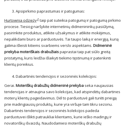
Apsipirkimo paprastumas ir patogumas:
Hurtownia odzieży
taip pat suteikia patogumą ir patogumą pirkimo
procese. Tiesiog naršykite internetinių didmenininkų pasiūlymą,
pasirinkite produktus, atlikite užsakymus ir atlikite mokėjimus,
nepalikdami biuro ar parduotuvės. Tai taupo laiką ir energiją, kurią
galima išleisti kitiems svarbiems verslo aspektams.
Didmeninė
prekyba moteriškais drabužiais
paprastai taip pat siūlo greitą
pristatymą, kuris leidžia išlaikyti tiekimo tęstinumą ir patenkinti
klientų poreikius.
Dabartinės tendencijos ir sezoninės kolekcijos:
Gerai.
Moteriškų drabužių didmeninė prekyba
seka naujausias
tendencijas ir atnaujina savo kolekcijas, kad atspindėtų dabartines
moterų klientų pageidavimus. Dėl to parduotuvė gali turėti prieigą
prie madingiausių produktų, kurie yra viršuje tam tikru sezonu.
Dabartinės tendencijos ir sezoninės kolekcijos padeda
parduotuvei išlikti patraukliai klientams, kurie ieško madingų ir
novatoriškų išvaizdų. Naudodamiesi moteriškų drabužių