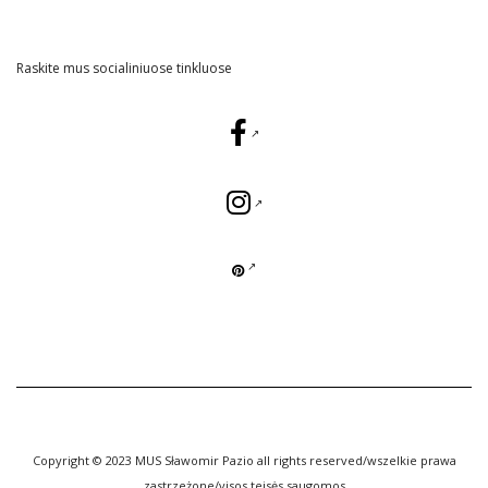
Raskite mus socialiniuose tinkluose
Copyright © 2023 MUS Sławomir Pazio all rights reserved/wszelkie prawa
zastrzeżone/visos teisės saugomos