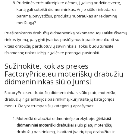
Pridėtinė vertė: atkreipkite dėmesį į galimą pridėtinę vertę,
kurią gali suteikti didmenininkas. Ar jie siūlo rinkodaros
paramą, pavyzdžiui, produktų nuotraukas ar reklaminę
medžiagą?
Prieš renkantis drabužių didmenininką rekomenduoju atlikti išsamų
rinkos tyrimą, palyginti įvairius pasiūlymus ir pasikonsultuoti su
kitais drabužių parduotuvių savininkais. Tokiu būdu turėsite
išsamesnę rinkos idėją ir galėsite protingai pasirinkti.
Sužinokite, kokias prekes
FactoryPrice.eu moteriškų drabužių
didmenininkas siūlo Jums!
FactoryPrice.eu drabužių didmenininkas siūlo platų moteriškų
drabužių ir galanterijos pasirinkimą, kurį rasite jų kategorijos
meniu. Čia yra trumpas šių kategorijų aprašymas:
Moteriški drabužiai didmeninėje prekyboje:
geriausi
didmeniniai moteriški drabužiai
siūlo platų moteriškų
drabužių pasirinkimą, įskaitant įvairių tipų drabužius ir