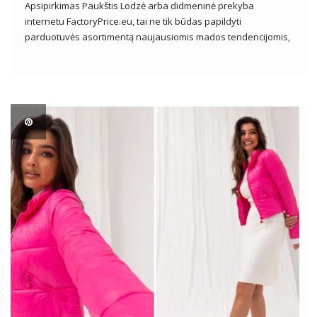
Apsipirkimas Paukštis Lodzė arba didmeninė prekyba
internetu FactoryPrice.eu, tai ne tik būdas papildyti
parduotuvės asortimentą naujausiomis mados tendencijomis,
bet ir galimybė patyrinėti platų drabužių ir aksesuarų
pasirinkimą patraukliomis kainomis. Drabužių verslininkams
jie yra pagrindinis tiekimo šaltinis, leidžiantis prieiti prie įvairių
produktų, kad patenkintų net pačių […]