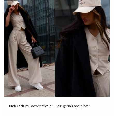
Ptak Łódź vs FactoryPrice.eu – kur geriau apsipirkti?