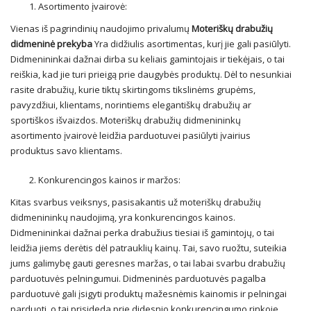
Asortimento įvairovė:
Vienas iš pagrindinių naudojimo privalumų
Moteriškų drabužių
didmeninė prekyba
Yra didžiulis asortimentas, kurį jie gali pasiūlyti.
Didmenininkai dažnai dirba su keliais gamintojais ir tiekėjais, o tai
reiškia, kad jie turi prieigą prie daugybės produktų. Dėl to nesunkiai
rasite drabužių, kurie tiktų skirtingoms tikslinėms grupėms,
pavyzdžiui, klientams, norintiems elegantiškų drabužių ar
sportiškos išvaizdos. Moteriškų drabužių didmenininkų
asortimento įvairovė leidžia parduotuvei pasiūlyti įvairius
produktus savo klientams.
Konkurencingos kainos ir maržos:
Kitas svarbus veiksnys, pasisakantis už moteriškų drabužių
didmenininkų naudojimą, yra konkurencingos kainos.
Didmenininkai dažnai perka drabužius tiesiai iš gamintojų, o tai
leidžia jiems derėtis dėl patrauklių kainų. Tai, savo ruožtu, suteikia
jums galimybę gauti geresnes maržas, o tai labai svarbu drabužių
parduotuvės pelningumui. Didmeninės parduotuvės pagalba
parduotuvė gali įsigyti produktų mažesnėmis kainomis ir pelningai
parduoti, o tai prisideda prie didesnio konkurencingumo rinkoje.