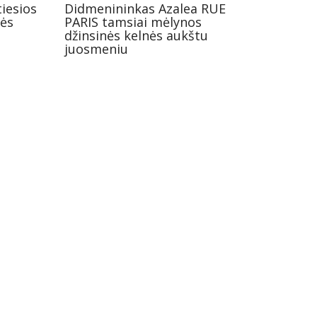
iesios
Didmenininkas Azalea RUE
nės
PARIS tamsiai mėlynos
džinsinės kelnės aukštu
juosmeniu