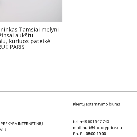
ninkas Tamsiai mėlyni
žinsai aukštu
iu, kuriuos pateikė
RUE PARIS
Klientų aptarnavimo biuras
tel.:
+48 601 547 740
 PREKYBA INTERNETINIŲ
mail:
hurt@factoryprice.eu
VIŲ
Pn.-Pt.
08:00-19:00