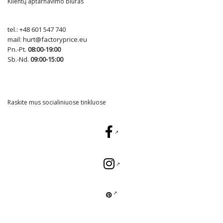
Klientų aptarnavimo biuras
tel.:
+48 601 547 740
mail:
hurt@factoryprice.eu
Pn.-Pt.
08:00-19:00
Sb.-Nd.
09:00-15:00
Raskite mus socialiniuose tinkluose