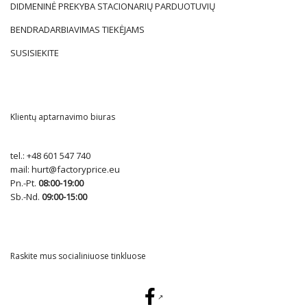
DIDMENINĖ PREKYBA STACIONARIŲ PARDUOTUVIŲ
BENDRADARBIAVIMAS TIEKĖJAMS
SUSISIEKITE
Klientų aptarnavimo biuras
tel.:
+48 601 547 740
mail:
hurt@factoryprice.eu
Pn.-Pt.
08:00-19:00
Sb.-Nd.
09:00-15:00
Raskite mus socialiniuose tinkluose