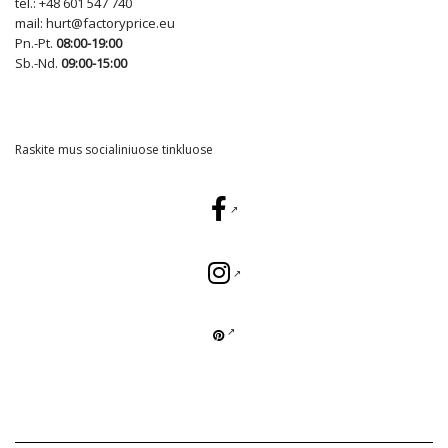
tel.:
+48 601 547 740
mail:
hurt@factoryprice.eu
Pn.-Pt.
08:00-19:00
Sb.-Nd.
09:00-15:00
Raskite mus socialiniuose tinkluose