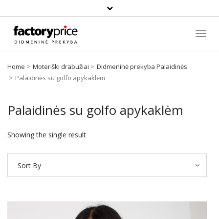
Paieška
Toggl
Navig
Home
Moteriški drabužiai
Didmeninė prekyba Palaidinės
Palaidinės su golfo apykaklėm
Palaidinės su golfo apykaklėm
Showing the single result
Sort By