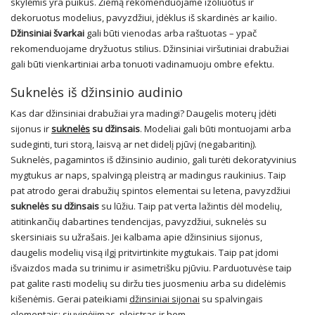
skylėmis yra puikūs. Žiemą rekomenduojame izoliuotus ir
dekoruotus modelius, pavyzdžiui, įdėklus iš skardinės ar kailio.
Džinsiniai švarkai
gali būti vienodas arba raštuotas – ypač
rekomenduojame dryžuotus stilius. Džinsiniai viršutiniai drabužiai
gali būti vienkartiniai arba tonuoti vadinamuoju ombre efektu.
Suknelės iš džinsinio audinio
Kas dar džinsiniai drabužiai yra madingi? Daugelis moterų įdėti
sijonus ir
suknelės
su džinsais
. Modeliai gali būti montuojami arba
sudeginti, turi storą, laisvą ar net didelį pjūvį (negabaritinį).
Suknelės, pagamintos iš džinsinio audinio, gali turėti dekoratyvinius
mygtukus ar naps, spalvingą pleistrą ar madingus raukinius. Taip
pat atrodo gerai drabužių spintos elementai su letena, pavyzdžiui
suknelės su džinsais
su lūžiu. Taip pat verta lažintis dėl modelių,
atitinkančių dabartines tendencijas, pavyzdžiui, suknelės su
skersiniais su užrašais. Jei kalbama apie džinsinius sijonus,
daugelis modelių visą ilgį pritvirtinkite mygtukais. Taip pat įdomi
išvaizdos mada su trinimu ir asimetrišku pjūviu. Parduotuvėse taip
pat galite rasti modelių su diržu ties juosmeniu arba su didelėmis
kišenėmis. Gerai pateikiami
džinsiniai sijonai
su spalvingais
elementais: siuvinėjimas, pleistras ir hem.