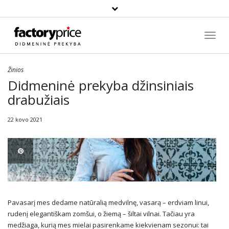
Paieška
Toggl
Navig
Žinios
Didmeninė prekyba džinsiniais
drabužiais
22 kovo 2021
Pavasarį mes dedame natūralią medvilnę, vasarą – erdviam linui,
rudenį elegantiškam zomšui, o žiemą – šiltai vilnai. Tačiau yra
medžiaga, kurią mes mielai pasirenkame kiekvienam sezonui: tai