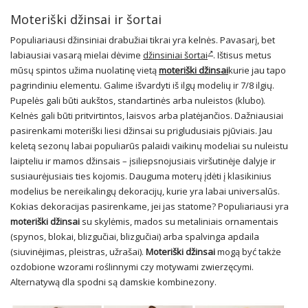
Moteriški džinsai ir šortai
Populiariausi džinsiniai drabužiai tikrai yra kelnės. Pavasarį, bet
labiausiai vasarą mielai dėvime
džinsiniai šortai
. Ištisus metus
mūsų spintos užima nuolatinę vietą
moteriški džinsai
kurie jau tapo
pagrindiniu elementu. Galime išvardyti iš ilgų modelių ir 7/8 ilgių.
Pupelės gali būti aukštos, standartinės arba nuleistos (klubo).
Kelnės gali būti pritvirtintos, laisvos arba platėjančios. Dažniausiai
pasirenkami moteriški liesi džinsai su prigludusiais pjūviais. Jau
keletą sezonų labai populiarūs palaidi vaikinų modeliai su nuleistu
laipteliu ir mamos džinsais – įsiliepsnojusiais viršutinėje dalyje ir
susiaurėjusiais ties kojomis. Dauguma moterų įdėti į klasikinius
modelius be nereikalingų dekoracijų, kurie yra labai universalūs.
Kokias dekoracijas pasirenkame, jei jas statome? Populiariausi yra
moteriški džinsai
su skylėmis, mados su metaliniais ornamentais
(spynos, blokai, blizgučiai, blizgučiai) arba spalvinga apdaila
(siuvinėjimas, pleistras, užrašai).
Moteriški džinsai
mogą być także
ozdobione wzorami roślinnymi czy motywami zwierzęcymi.
Alternatywą dla spodni są damskie kombinezony.