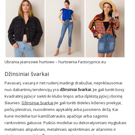
Ubrania jeansowe hurtowo – hurtownia Factoryprice.eu
Džinsiniai švarkai
Pavasarį, vasarą ir net rudenį madingi drabužiai, nepriklausomai
nuo dabartinių tendencijų yra
džinsiniai švarkai
. Jie gali turėti boxy
kvadratinį pjūvį ir siekti iki klubo linijos arba išplėstą pjūvį į išorinę
šlaunies.
Džinsiniai švarkai
Jie gali turėti dideles kišenes priekyje,
pečių pleistrus, nusodinimo apykaklę arba juosmens diržą. Kai
kurie modeliai turi kamščiatraukis apačioje arba sagomis
rankovėmis galuose. Puikūs modeliai su dekoratyviniais mygtukais
metaliniais atspalviais, metaliniais apskritimais ar ašaromis ir