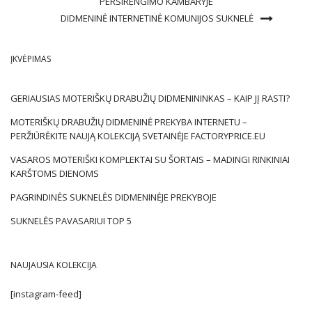
PERSIRENGIMO KAMBARYJE
DIDMENINĖ INTERNETINĖ KOMUNIJOS SUKNELĖ
ĮKVĖPIMAS
GERIAUSIAS MOTERIŠKŲ DRABUŽIŲ DIDMENININKAS – KAIP JĮ RASTI?
MOTERIŠKŲ DRABUŽIŲ DIDMENINĖ PREKYBA INTERNETU –
PERŽIŪRĖKITE NAUJĄ KOLEKCIJĄ SVETAINĖJE FACTORYPRICE.EU
VASAROS MOTERIŠKI KOMPLEKTAI SU ŠORTAIS – MADINGI RINKINIAI
KARŠTOMS DIENOMS
PAGRINDINĖS SUKNELĖS DIDMENINĖJE PREKYBOJE
SUKNELĖS PAVASARIUI TOP 5
NAUJAUSIA KOLEKCIJA
[instagram-feed]