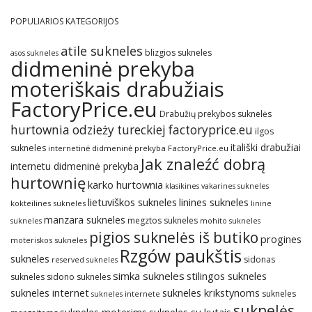
POPULIARIOS KATEGORIJOS
atile sukneles
blizgios sukneles
asos sukneles
didmeninė prekyba
moteriškais drabužiais
FactoryPrice.eu
Drabužių prekybos suknelės
hurtownia odzieży tureckiej factoryprice.eu
ilgos
itališki drabužiai
sukneles
internetinė didmeninė prekyba FactoryPrice.eu
Jak znaleźć dobrą
internetu didmeninė prekyba
hurtownię
karko hurtownia
klasikines vakarines sukneles
lietuviškos sukneles
linines sukneles
kokteilines sukneles
linine
manzara sukneles
megztos sukneles
sukneles
mohito sukneles
pigios suknelės iš butiko
progines
moteriskos sukneles
Rzgów paukštis
sukneles
sidonas
reserved sukneles
simka sukneles
stilingos sukneles
sukneles
sidono sukneles
sukneles internet
sukneles krikstynoms
sukneles
sukneles internete
suknelės
sukneles su kutais