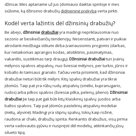
džinsai. Mes aptariame už jus
Įdomiausi daiktai spintoje ir mes
siūlome, ką džinsinio drabužių
didmeninė prekyba
verta pirkti.
Kodėl verta lažintis dėl džinsinių drabužių?
Be abejo,
džinsiniai
drabužiai
yra madingi nepriklausomai nuo
sezono ar besikeičiančių tendencijų. Nesenstanti, patvari ir puikiai
atrodanti medžiaga stiliumi dirba įvairiausiomis progomis (darbas,
kur netaikomas aprangos kodas, atsitiktinis, pasimatymas,
vakarėlis, susitikimas tarp draugų).
Džinsiniai drabužiai
turi įvairių
mėlynos spalvos atspalvių, nuo šviesiai mėlynos, per turkio, jūros ir
kobalto iki tamsaus granato. Tačiau verta prisiminti, kad džinsiniai
drabužiai neturi būti tik mėlyni. Kitų spalvų drabužiai yra tikrai
įdomūs. Taip pat yra rūbų rudų atspalvių (smėlio, kupranugario,
rudos) arba pilkos spalvos (šviesiai pilka, pelenų, plieno).
Džinsiniai
drabužiai
Jie taip pat gali būti kitų klasikinių spalvų: juodos arba
baltos spalvos. Taip pat įdomūs pastelinių atspalvių modeliai
(mėtų, alyvinė). Madingi yra stiprių spalvų, tokių kaip rožinė,
raudona ar chaki, drabužių spinta. Renkantis drabužius, visų pirma
verta vadovautis pjūviu ir nuspręsti dėl modelių, atitinkančių jūsų
silueto tipą.