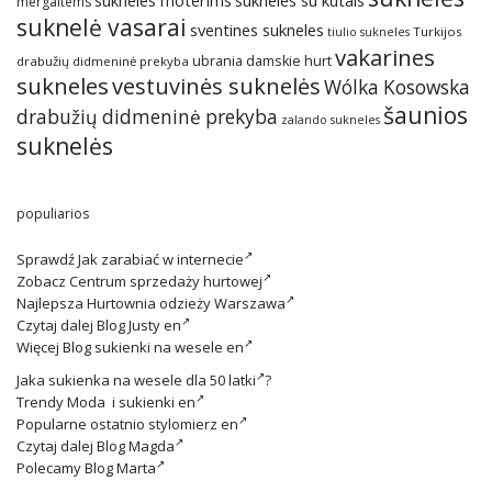
sukneles moterims
mergaitems
suknelė vasarai
sventines sukneles
Turkijos
tiulio sukneles
vakarines
ubrania damskie hurt
drabužių didmeninė prekyba
sukneles
vestuvinės suknelės
Wólka Kosowska
šaunios
drabužių didmeninė prekyba
zalando sukneles
suknelės
populiarios
Sprawdź
Jak zarabiać w internecie
Zobacz
Centrum sprzedaży hurtowej
Najlepsza
Hurtownia odzieży Warszawa
Czytaj dalej
Blog Justy en
Więcej
Blog sukienki na wesele en
Jaka
sukienka na wesele dla 50 latki
?
Trendy
Moda i sukienki en
Popularne ostatnio
stylomierz en
Czytaj dalej
Blog Magda
Polecamy
Blog Marta