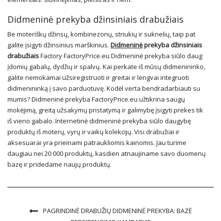
Didmeninė prekyba džinsiniais drabužiais
Be moteriškų džinsų, kombinezonų, striukių ir suknelių, taip pat
galite įsigyti džinsinius marškinius.
Didmeninė
prekyba džinsiniais
drabužiais
Factory FactoryPrice.eu Didmeninė prekyba siūlo daug
įdomių gabalų, dydžių ir spalvų. Kai perkate iš mūsų didmenininko,
galite nemokamai užsiregistruoti ir greitai ir lengvai integruoti
didmenininką į savo parduotuvę. Kodėl verta bendradarbiauti su
mumis? Didmeninė prekyba FactoryPrice.eu užtikrina saugų
mokėjimą, greitą užsakymų pristatymą ir galimybę įsigyti prekes tik
iš vieno gabalo. Internetinė didmeninė prekyba siūlo daugybę
produktų iš moterų, vyrų ir vaikų kolekcijų. Visi drabužiai ir
aksesuarai yra prieinami patraukliomis kainomis. Jau turime
daugiau nei 20 000 produktų, kasdien atnaujiname savo duomenų
bazę ir pridedame naujų produktų.
PAGRINDINĖ DRABUŽIŲ DIDMENINĖ PREKYBA: BAZĖ