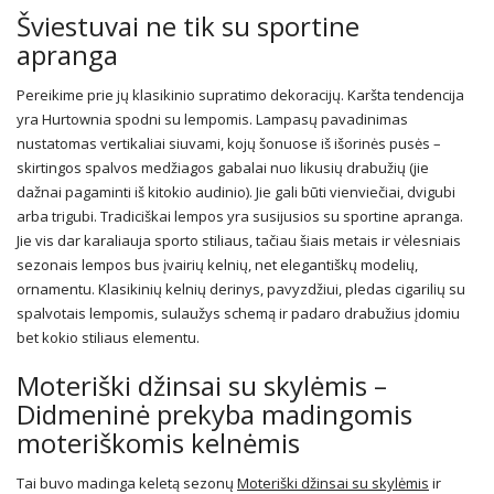
Šviestuvai ne tik su sportine
apranga
Pereikime prie jų klasikinio supratimo dekoracijų. Karšta tendencija
yra Hurtownia spodni su lempomis. Lampasų pavadinimas
nustatomas vertikaliai siuvami, kojų šonuose iš išorinės pusės –
skirtingos spalvos medžiagos gabalai nuo likusių drabužių (jie
dažnai pagaminti iš kitokio audinio). Jie gali būti vienviečiai, dvigubi
arba trigubi. Tradiciškai lempos yra susijusios su sportine apranga.
Jie vis dar karaliauja sporto stiliaus, tačiau šiais metais ir vėlesniais
sezonais lempos bus įvairių kelnių, net elegantiškų modelių,
ornamentu. Klasikinių kelnių derinys, pavyzdžiui, pledas cigarilių su
spalvotais lempomis, sulaužys schemą ir padaro drabužius įdomiu
bet kokio stiliaus elementu.
Moteriški džinsai su skylėmis –
Didmeninė prekyba madingomis
moteriškomis kelnėmis
Tai buvo madinga keletą sezonų
Moteriški džinsai su skylėmis
ir