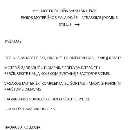
MOTERIŠKI DŽINSAI SU SKYLĖMIS
PIGIOS MOTERIŠKOS PALAIDINĖS – ATRASKIME ĮDOMIUS
STILIUS
ĮKVĖPIMAS
GERIAUSIAS MOTERIŠKŲ DRABUŽIŲ DIDMENININKAS – KAIP JĮ RASTI?
MOTERIŠKŲ DRABUŽIŲ DIDMENINĖ PREKYBA INTERNETU –
PERŽIŪRĖKITE NAUJĄ KOLEKCIJĄ SVETAINĖJE FACTORYPRICE.EU
VASAROS MOTERIŠKI KOMPLEKTAI SU ŠORTAIS – MADINGI RINKINIAI
KARŠTOMS DIENOMS
PAGRINDINĖS SUKNELĖS DIDMENINĖJE PREKYBOJE
SUKNELĖS PAVASARIUI TOP 5
NAUJAUSIA KOLEKCIJA