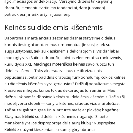
ilgio, medžiagos ar dekoracijų. Varstymo dirželis tinka įvairių
drabužių elementų tvirtinimo tendencijai, daro juosmenį
patrauklesnį ir aiškiai žymi juosmenį.
Kelnės su didelėmis kišenėmis
Dabartiniais ir artėjančiais sezonais dažnai statysime didelius,
kartais tiesiogiai perdaromus ornamentus. Jie susiję tiek su
supjaustytomis, tiek su klasikinėmis dekoracijomis. Vis dar labai
madingi yra viršutiniai drabužių spintos elementai su rankovėmis,
kurių dydis XXL.
Madingos moteriškos kelnės
savo ruožtu turi
dideles kišenes. Toks aksesuaras bus ne tik vizualinis
papuošimas, bet ir padidins drabužių funkcionalumą. Kokios kelnės
su didelėmis kišenėmis yra geriausios? Didžiulį populiarumą mėgsta
klasikinės milicijos, kurios tokias dekoracijas turi amžinai. Mes
dažnai lažinamės džinsinio kelnės su didelėmis kišenėmis. Tačiau šį
modelį verta stebėti — kur yra kišenės, siluetas vizualiai plečiasi.
Tačiau tai gali būti gera žinia. Ar turite mažą ar plokščią bagažinę?
Statymas
kelnės
su didelėmis kišenėmis nugaroje. Silueto
manekenė yra jos disproporcija dėl siaurų klubų? Nuspręskite
kelnės
z dużymi kieszeniami u samej góry ubrania.