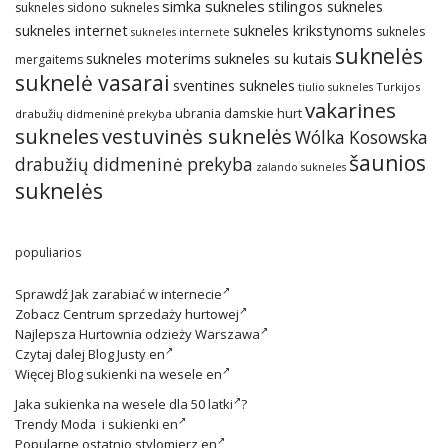
simka sukneles
stilingos sukneles
sukneles
sidono sukneles
sukneles internet
sukneles krikstynoms
sukneles
sukneles internete
suknelės
sukneles su kutais
sukneles moterims
mergaitems
suknelė vasarai
sventines sukneles
Turkijos
tiulio sukneles
vakarines
ubrania damskie hurt
drabužių didmeninė prekyba
sukneles
vestuvinės suknelės
Wólka Kosowska
šaunios
drabužių didmeninė prekyba
zalando sukneles
suknelės
populiarios
Sprawdź
Jak zarabiać w internecie
Zobacz
Centrum sprzedaży hurtowej
Najlepsza
Hurtownia odzieży Warszawa
Czytaj dalej
Blog Justy en
Więcej
Blog sukienki na wesele en
Jaka
sukienka na wesele dla 50 latki
?
Trendy
Moda i sukienki en
Popularne ostatnio
stylomierz en