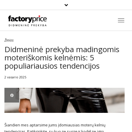
Paieška
Toggl
Navig
Žinios
Didmeninė prekyba madingomis
moteriškomis kelnėmis: 5
populiariausios tendencijos
2 vasario 2025
Šiandien mes aptarsime jums įdomiausias moterų kelnių
tendencijas. Patikrinkite, su kuo jie susiję ir kodėl jie įgijo