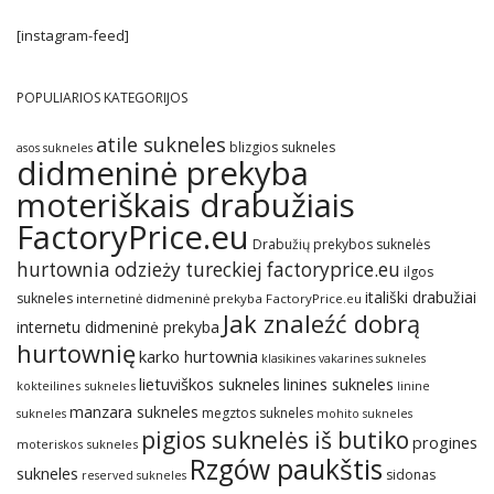
[instagram-feed]
POPULIARIOS KATEGORIJOS
atile sukneles
blizgios sukneles
asos sukneles
didmeninė prekyba
moteriškais drabužiais
FactoryPrice.eu
Drabužių prekybos suknelės
hurtownia odzieży tureckiej factoryprice.eu
ilgos
itališki drabužiai
sukneles
internetinė didmeninė prekyba FactoryPrice.eu
Jak znaleźć dobrą
internetu didmeninė prekyba
hurtownię
karko hurtownia
klasikines vakarines sukneles
lietuviškos sukneles
linines sukneles
kokteilines sukneles
linine
manzara sukneles
megztos sukneles
sukneles
mohito sukneles
pigios suknelės iš butiko
progines
moteriskos sukneles
Rzgów paukštis
sukneles
sidonas
reserved sukneles