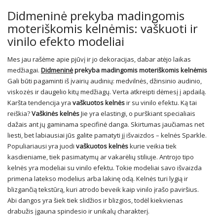
Didmeninė prekyba madingomis
moteriškomis kelnėmis: vaškuoti ir
vinilo efekto modeliai
Mes jau rašėme apie pjūvį ir jo dekoracijas, dabar atėjo laikas
medžiagai.
Didmeninė
prekyba madingomis moteriškomis kelnėmis
Gali būti pagaminti iš įvairių audinių: medvilnės, džinsinio audinio,
viskozės ir daugelio kitų medžiagų. Verta atkreipti dėmesį į apdailą.
Karšta tendencija yra
vaškuotos kelnės
ir su vinilo efektu. Ką tai
reiškia?
Vaškinės kelnės
Jie yra elastingi, o purškiant specialiais
dažais ant jų gaminama specifinė danga. Skirtumas jaučiamas net
liesti, bet labiausiai jūs galite pamatyti jį išvaizdos – kelnės Sparkle.
Populiariausi yra juodi
vaškuotos kelnės
kurie veikia tiek
kasdieniame, tiek pasimatymų ar vakarėlių stiliuje. Antrojo tipo
kelnės yra modeliai su vinilo efektu. Tokie modeliai savo išvaizda
primena latekso modelius arba lakinę odą. Kelnės turi lygią ir
blizgančią tekstūrą, kuri atrodo beveik kaip vinilo įrašo paviršius.
Abi dangos yra šiek tiek slidžios ir blizgios, todėl kiekvienas
drabužis įgauna spindesio ir unikalų charakterį.