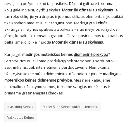
nėra jokių požymių, kad tai pasikeis. Džinsai gali turėti trinamas,
kojų gale ir įvairių dydžių skyles.
Moteriški džinsai su skylėmis
Jie
turi roko stilių, jie yra drąsus ir įdomus stiliaus elementas. Jie puikiai
tiks kasdieniame stiliuje ir renginiuose. Madingi yra
kelnės
skirtingais mėlynos spalvos atspalviais – nuo mėlynos iki žydros,
jūros, kobalto iki tamsaus granato. Geras pasirinkimas taip pat bus
balta, smėlio, pilka ir juoda
Moteriški džinsai su skylėmis
.
Kur įsigyti
madingos moteriškos kelnės
didmeninė prekyba
?
FactoryPrice.eu siūlome produkciją tiek stacionarių parduotuvių
savininkams, tiek internetinėms parduotuvėms. Nemokamai
užsiregistruokite mūsų didmenininkui šiandien ir pirkite
madingos
moteriškos kelnės didmeninė prekyba
. Mes nereikalaujame
minimalios užsakymo sumos, teikiame saugius mokėjimus ir
priimame grąžinamąsias išmokas.
Klasikinių Kelnių
Moteriškos Kelnės Aukštu Liemeniu
Vaškuotos Kelnės