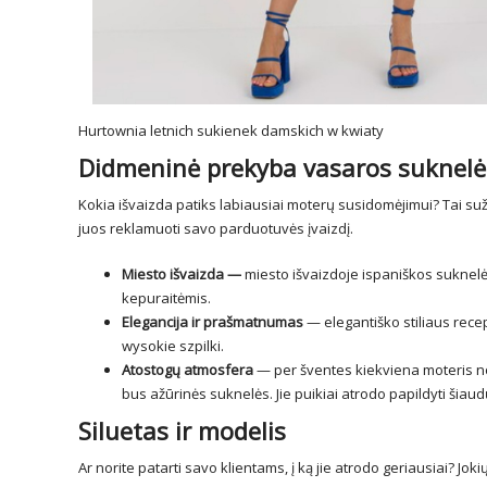
Hurtownia letnich sukienek damskich w kwiaty
Didmeninė prekyba vasaros suknelėmi
Kokia išvaizda patiks labiausiai moterų susidomėjimui? Tai suži
juos reklamuoti savo parduotuvės įvaizdį.
Miesto išvaizda —
miesto išvaizdoje ispaniškos suknelės
kepuraitėmis.
Elegancija ir prašmatnumas
— elegantiško stiliaus rec
wysokie szpilki.
Atostogų atmosfera
— per šventes kiekviena moteris no
bus ažūrinės suknelės. Jie puikiai atrodo papildyti šiau
Siluetas ir modelis
Ar norite patarti savo klientams, į ką jie atrodo geriausiai? J