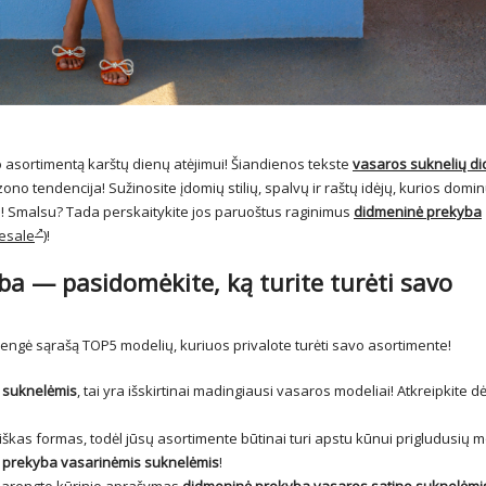
asortimentą karštų dienų atėjimui! Šiandienos tekste
vasaros suknelių d
no tendencija! Sužinosite įdomių stilių, spalvų ir raštų idėjų, kurios domi
ai! Smalsu? Tada perskaitykite jos paruoštus raginimus
didmeninė prekyba
esale
)!
a — pasidomėkite, ką turite turėti savo
engė sąrašą TOP5 modelių, kuriuos privalote turėti savo asortimente!
 suknelėmis
, tai yra išskirtinai madingiausi vasaros modeliai! Atkreipkite d
kas formas, todėl jūsų asortimente būtinai turi apstu kūnui prigludusių m
 prekyba vasarinėmis suknelėmis
!