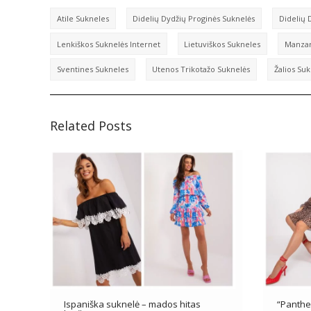
Atile Sukneles
Didelių Dydžių Proginės Suknelės
Didelių 
Lenkiškos Suknelės Internet
Lietuviškos Sukneles
Manzar
Sventines Sukneles
Utenos Trikotažo Suknelės
Žalios Su
Related Posts
Ispaniška suknelė – mados hitas
“Panthe