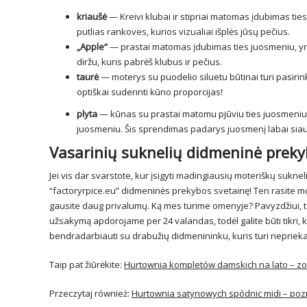
kriaušė
— Kreivi klubai ir stipriai matomas įdubimas ties
putlias rankoves, kurios vizualiai išplės jūsų pečius.
„Apple“
— prastai matomas įdubimas ties juosmeniu, yra 
diržu, kuris pabrėš klubus ir pečius.
taurė
— moterys su puodelio siluetu būtinai turi pasirink
optiškai suderinti kūno proporcijas!
plyta
— kūnas su prastai matomu pjūviu ties juosmeniu? 
juosmeniu. Šis sprendimas padarys juosmenį labai siaurą
Vasarinių suknelių didmeninė prek
Jei vis dar svarstote, kur įsigyti madingiausių moteriškų sukn
“factoryrpice.eu” didmeninės prekybos svetainę! Ten rasite mot
gausite daug privalumų. Ką mes turime omenyje? Pavyzdžiui, t
užsakymą apdorojame per 24 valandas, todėl galite būti tikri, 
bendradarbiauti su drabužių didmenininku, kuris turi nepriekai
Taip pat žiūrėkite:
Hurtownia kompletów damskich na lato – zo
Przeczytaj również:
Hurtownia satynowych spódnic midi – poz