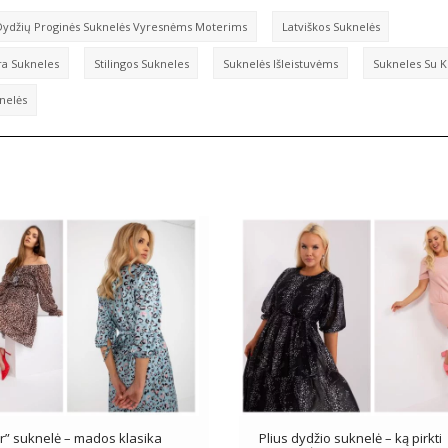
Dydžių Proginės Suknelės Vyresnėms Moterims
Latviškos Suknelės
a Sukneles
Stilingos Sukneles
Suknelės Išleistuvėms
Sukneles Su K
knelės
r” suknelė – mados klasika
Plius dydžio suknelė – ką pirkti