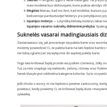
Satinas
— lengvas, lygus ir labai madingas. Tai yra jo
maxi modeliai bus idolizuojami, kurie puikiai atrodys ofi
Megztas
Manau, kad visi žino, kad modeliai, kuriuos ji
kiekvienoje parduotuvėje! Moterys yra įsimylėjusios pr
Ispanijos moterys
— Lotynišką klimatą moterys labai nor
Ispanijos vasaros suknelių didmeninė prekyba
. Ypating
Suknelės vasarai madingiausiais diz
Zastanawiasz się, jak prezentuje się paleta barw oraz wzoró
możemy powiedzieć Ci, że paleta barw na lato będzie bardzo s
nie lubią ograniczać się wyłącznie do wąskiej palety barw.
Tego lata królować będą przede wszystkim czerwony, żółty or
Tuż za nimi znajduje się niebieski, zielony, różowy oraz fiolet
fanek klasyki jest oddzielna kategoria kolorów. Są to oczywiści
Jeśli chodzi o wzory, to nie będziesz pewnie zaskoczony, kie
powitasz, kiedy powiemy Ci, że królować będą duże i masywne
sylwetkę.