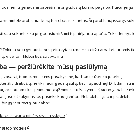
 juosmeniu geriausiai pabrėžiami prigludusių kūrinių pagalba. Puiku, jei jis 
vienintelė problema, kurią turi obuolio siluetas. Šią problemą išspręs suk
ti sau sukneles su prigludusiu viršumi ir platėjančia apačia. Toks derinys l
Tokiu atveju geriausia bus pritaikyta suknelė su diržu arba briaunomis ti
, o dėl to – klubai bus suapvalinti!
yba — peržiūrėkite mūsų pasiūlymą
elių vasarai, tuomet mes jums pasakysime, kad jums užtenka patekti į
eriškų drabužių, ne tik madingiausių stilių, bet ir spaudinių! Dirbdami su
ai, kad būdami keli priimame grąžinimus ir užsakymus iš vieno gabalo. Kie
kad jūsų užsakymas jus pasieks kuo greičiau! Nelaukite ilgiau ir pradėkite
štingą reputaciją jau dabar!
bacz co warto mieć w swoim sklepie
naj top modele