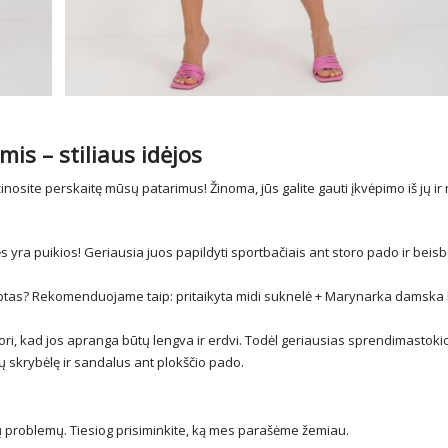
s – stiliaus idėjos
nosite perskaitę mūsų patarimus! Žinoma, jūs galite gauti įkvėpimo iš jų ir
 yra puikios! Geriausia juos papildyti sportbačiais ant storo pado ir beis
eptas? Rekomenduojame taip: pritaikyta midi suknelė +
Marynarka damska 
ri, kad jos apranga būtų lengva ir erdvi. Todėl geriausias sprendimastok
dų skrybėlę ir sandalus ant plokščio pado.
okių problemų. Tiesiog prisiminkite, ką mes parašėme žemiau.