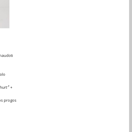
 naudoti
bolo
hurt
+
ios progos