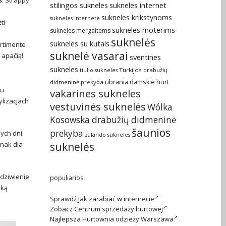
s
. Strappy
stilingos sukneles
sukneles internet
sukneles krikstynoms
sukneles internete
ti
sukneles moterims
sukneles mergaitems
suknelės
sukneles su kutais
ortimente
suknelė vasarai
ą apačią!
sventines
sukneles
Turkijos drabužių
tiulio sukneles
ubrania damskie hurt
didmeninė prekyba
zu
vakarines sukneles
ylizacjach
vestuvinės suknelės
Wólka
Kosowska drabužių didmeninė
šaunios
prekyba
ych dni.
zalando sukneles
suknelės
dnak dla
zdziwienie
populiarios
ską
Sprawdź
Jak zarabiać w internecie
Zobacz
Centrum sprzedaży hurtowej
Najlepsza
Hurtownia odzieży Warszawa