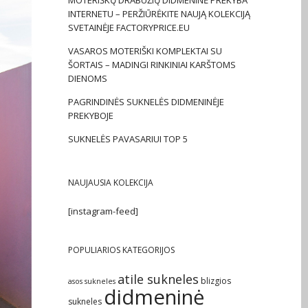
MOTERIŠKŲ DRABUŽIŲ DIDMENINĖ PREKYBA
INTERNETU – PERŽIŪRĖKITE NAUJĄ KOLEKCIJĄ
SVETAINĖJE FACTORYPRICE.EU
VASAROS MOTERIŠKI KOMPLEKTAI SU
ŠORTAIS – MADINGI RINKINIAI KARŠTOMS
DIENOMS
PAGRINDINĖS SUKNELĖS DIDMENINĖJE
PREKYBOJE
SUKNELĖS PAVASARIUI TOP 5
NAUJAUSIA KOLEKCIJA
[instagram-feed]
POPULIARIOS KATEGORIJOS
atile sukneles
blizgios
asos sukneles
didmeninė
sukneles