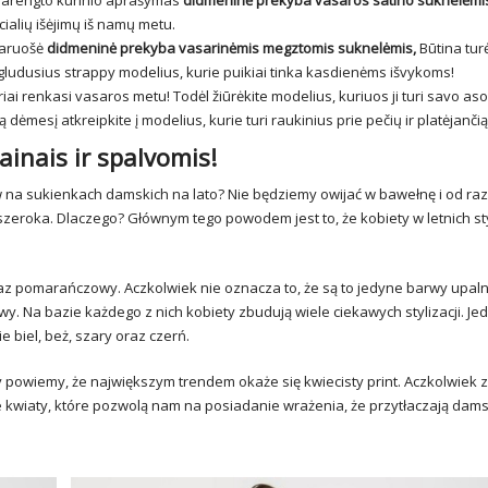
s parengto kūrinio aprašymas
didmeninė prekyba vasaros satino suknelėmi
cialių išėjimų iš namų metu.
 paruošė
didmeninė prekyba vasarinėmis megztomis suknelėmis,
Būtina turė
igludusius strappy modelius, kurie puikiai tinka kasdienėms išvykoms!
iai renkasi vasaros metu! Todėl žiūrėkite modelius, kuriuos ji turi savo as
ą dėmesį atkreipkite į modelius, kurie turi raukinius prie pečių ir platėjanči
ainais ir spalvomis!
w na sukienkach damskich na lato? Nie będziemy owijać w bawełnę i od ra
zeroka. Dlaczego? Głównym tego powodem jest to, że kobiety w letnich st
az pomarańczowy. Aczkolwiek nie oznacza to, że są to jedyne barwy upaln
owy. Na bazie każdego z nich kobiety zbudują wiele ciekawych stylizacji. Je
e biel, beż, szary oraz czerń.
dy powiemy, że największym trendem okaże się kwiecisty print. Aczkolwiek 
 kwiaty, które pozwolą nam na posiadanie wrażenia, że przytłaczają dam