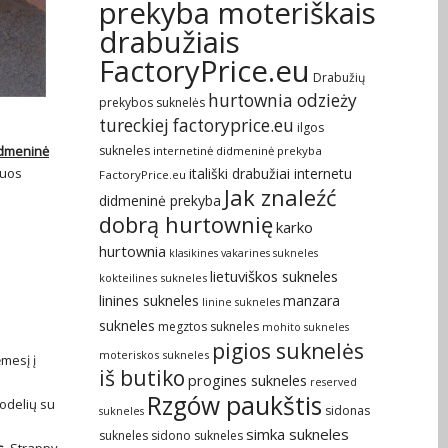
prekyba moteriškais
drabužiais
FactoryPrice.eu
Drabužių
hurtownia odzieży
prekybos suknelės
tureckiej factoryprice.eu
ilgos
sukneles
idmeninė
internetinė didmeninė prekyba
itališki drabužiai internetu
nuos
FactoryPrice.eu
Jak znaleźć
didmeninė prekyba
dobrą hurtownię
karko
hurtownia
klasikines vakarines sukneles
lietuviškos sukneles
kokteilines sukneles
linines sukneles
manzara
linine sukneles
sukneles
megztos sukneles
mohito sukneles
pigios suknelės
moteriskos sukneles
ėmesį į
iš butiko
progines sukneles
reserved
Rzgów paukštis
odelių su
sidonas
sukneles
simka sukneles
sukneles
sidono sukneles