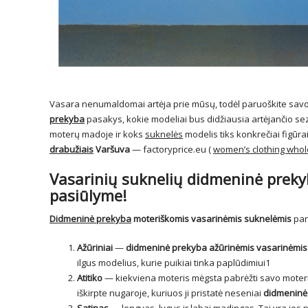
Vasara nenumaldomai artėja prie mūsų, todėl paruoškite savo 
prekyba
pasakys, kokie modeliai bus didžiausia artėjančio sezo
moterų madoje ir koks
suknelės
modelis tiks konkrečiai figūr
drabužiais
Varšuva
— factoryprice.eu (
women’s clothing whol
Vasarinių suknelių didmeninė prekyb
pasiūlyme!
Didmeninė prekyba
moteriškomis vasarinėmis suknelėmis
par
Ažūriniai
—
didmeninė
prekyba ažūrinėmis vasarinėmis
ilgus modelius, kurie puikiai tinka paplūdimiui1
Atitiko
— kiekviena moteris mėgsta pabrėžti savo moteriš
iškirpte nugaroje, kuriuos ji pristatė neseniai
didmeninė