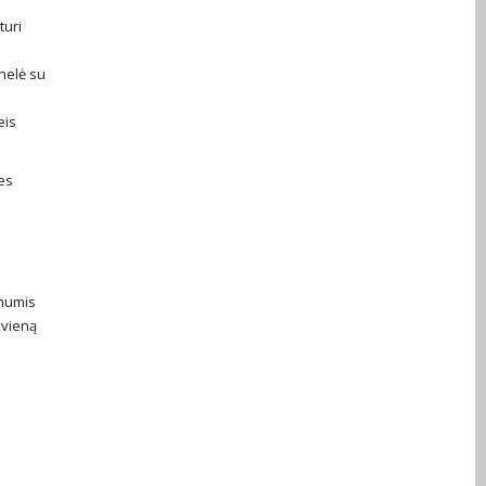
turi
nelė su
eis
es
 mumis
kvieną