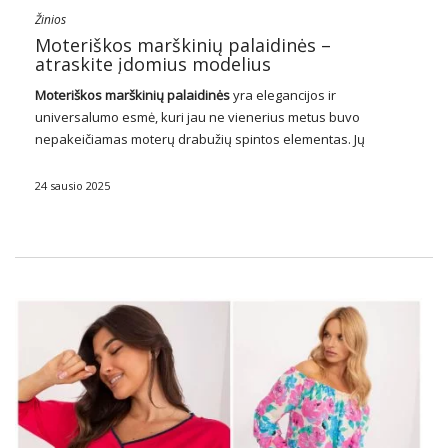
Žinios
Moteriškos marškinių palaidinės –
atraskite įdomius modelius
Moteriškos marškinių
palaidinės
yra elegancijos ir
universalumo esmė, kuri jau ne vienerius metus buvo
nepakeičiamas moterų drabužių spintos elementas. Jų
klasikinis pjūvis ir stilių įvairovė daro juos puikiu pasirinkimu
daugeliui progų, nuo oficialių verslo susitikimų iki atsitiktinių
24 sausio 2025
išvykų su draugais. …