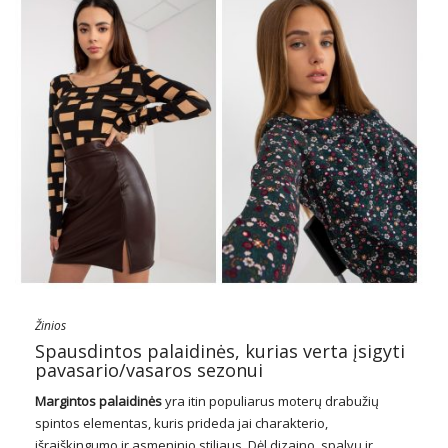
Žinios
Spausdintos palaidinės, kurias verta įsigyti
pavasario/vasaros sezonui
Margintos
palaidinės
yra itin populiarus moterų drabužių
spintos elementas, kuris prideda jai charakterio,
išraiškingumo ir asmeninio stiliaus. Dėl dizaino, spalvų ir