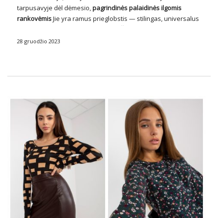
tarpusavyje dėl dėmesio,
pagrindinės palaidinės ilgomis
rankovėmis
Jie yra ramus prieglobstis — stilingas, universalus
ir būdingas kasdieniam gyvenimui. Šis drabužis, nors ir
akivaizdaus paprastumo, yra tarsi gryna drobė, paruošta
28 gruodžio 2023
kūrybinei tapybai su įvairia išvaizda. …