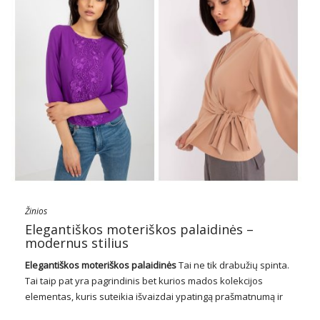
Žinios
Elegantiškos moteriškos palaidinės –
modernus stilius
Elegantiškos moteriškos palaidinės
Tai ne tik drabužių spinta.
Tai taip pat yra pagrindinis bet kurios mados kolekcijos
elementas, kuris suteikia išvaizdai ypatingą prašmatnumą ir
malonę. Pasižyminčios smulkiomis detalėmis, aukštos kokybės