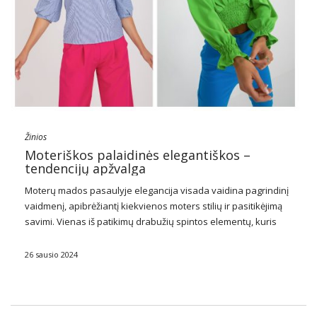
Žinios
Moteriškos palaidinės elegantiškos –
tendencijų apžvalga
Moterų mados pasaulyje elegancija visada vaidina pagrindinį
vaidmenį, apibrėžiantį kiekvienos moters stilių ir pasitikėjimą
savimi. Vienas iš patikimų drabužių spintos elementų, kuris
neabejotinai pabrėžia rafinuotą skonį ir nesenstančią klasę,
yra
elegantiškos moteriškos palaidinės
. Šie subtilūs, tačiau
26 sausio 2024
išraiškingi drabužiai yra …