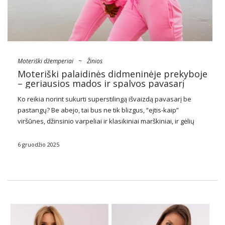
Moteriški džemperiai
~
Žinios
Moteriški palaidinės didmeninėje prekyboje
– geriausios mados ir spalvos pavasarį
Ko reikia norint sukurti superstilingą išvaizdą pavasarį be
pastangų? Be abejo, tai bus ne tik blizgus, “ejtis-kaip”
viršūnes, džinsinio varpeliai ir klasikiniai marškiniai, ir gėlių
suknelės
. Be to, vienas iš būtinų taip pat yra
bluzy damskie
hurtowo
. Ką? …
6 gruodžio 2025