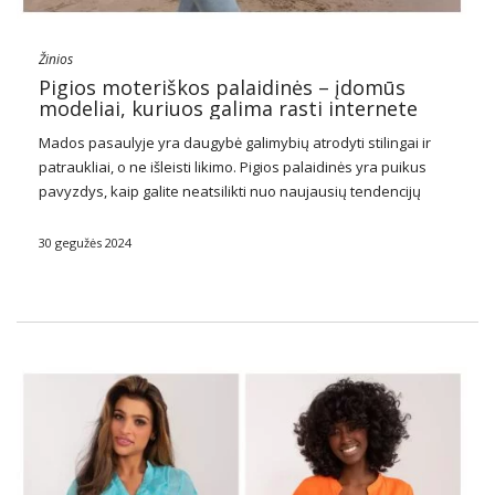
Žinios
Pigios moteriškos palaidinės – įdomūs
modeliai, kuriuos galima rasti internete
Mados pasaulyje yra daugybė galimybių atrodyti stilingai ir
patraukliai, o ne išleisti likimo. Pigios
palaidinės
yra puikus
pavyzdys, kaip galite neatsilikti nuo naujausių tendencijų
išlaikant sveiką piniginę. Nepriklausomai nuo stiliaus
pageidavimų ar progų, pigios palaidinės siūlo platų dizainų,
30 gegužės 2024
stilių ir …