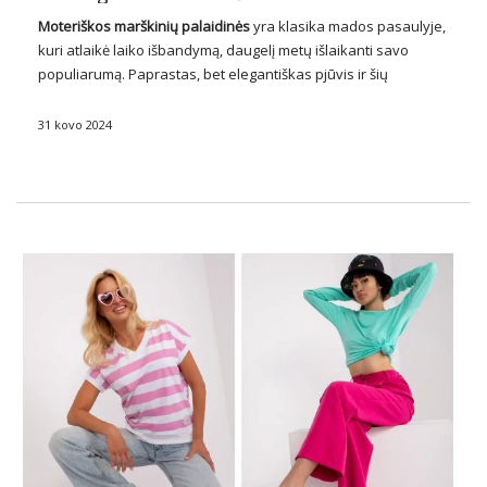
Moteriškos marškinių
palaidinės
yra klasika mados pasaulyje,
kuri atlaikė laiko išbandymą, daugelį metų išlaikanti savo
populiarumą. Paprastas, bet
elegantiškas
pjūvis ir šių
drabužių universalumas daro juos nepakeičiamu kiekvienos
moters drabužių spintos elementu. Nuo klasikinių baltų
31 kovo 2024
marškinių iki sudėtingesnių modelių su …