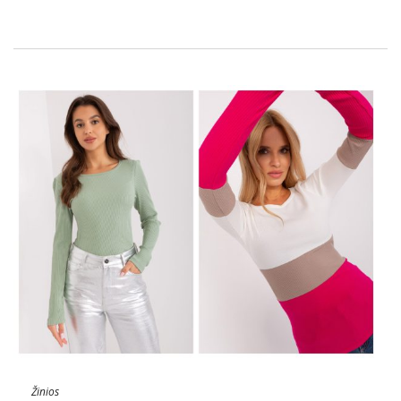
pagrindinės palaidinės yra nepakeičiama …
Žinios