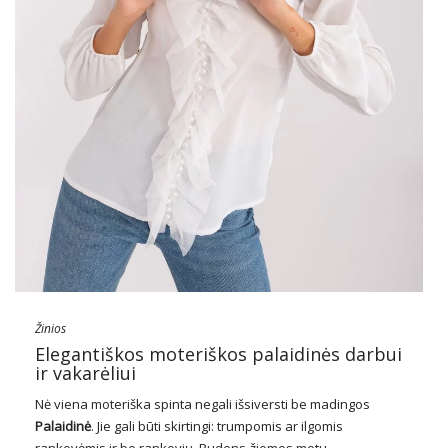
Žinios
Elegantiškos moteriškos palaidinės darbui
ir vakarėliui
Nė viena moteriška spinta negali išsiversti be madingos
Palaidinė
. Jie gali būti skirtingi: trumpomis ar ilgomis
rankovėmis ir be rankovių. Rudens-žiemos metu