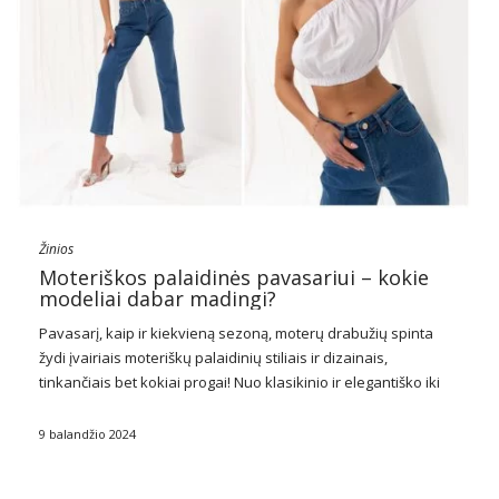
Žinios
Moteriškos palaidinės pavasariui – kokie
modeliai dabar madingi?
Pavasarį, kaip ir kiekvieną sezoną, moterų drabužių spinta
žydi įvairiais moteriškų palaidinių stiliais ir dizainais,
tinkančiais bet kokiai progai! Nuo klasikinio ir elegantiško iki
drąsaus ir ekstravagantiško –
moteriškos palaidinės
yra itin
universalus stiliaus elementas, leidžiantis išreikšti savo
9 balandžio 2024
individualumą ir …