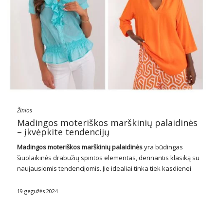
Žinios
Madingos moteriškos marškinių palaidinės
– įkvėpkite tendencijų
Madingos moteriškos marškinių palaidinės
yra būdingas
šiuolaikinės drabužių spintos elementas, derinantis klasiką su
naujausiomis tendencijomis. Jie idealiai tinka tiek kasdienei
išvaizdai, tiek formalesniems ansambliams, siūlantys
nepaprastą universalumą ir eleganciją. Pagamintos iš įvairių
19 gegužės 2024
medžiagų, tokių kaip medvilnė, šilkas ar linas, prieinamos …