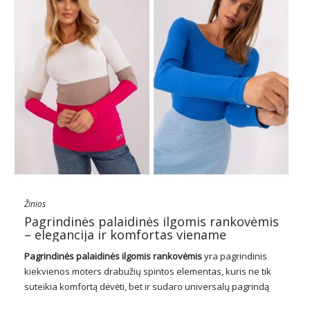
Žinios
Pagrindinės palaidinės ilgomis rankovėmis
– elegancija ir komfortas viename
Pagrindinės palaidinės ilgomis rankovėmis
yra pagrindinis
kiekvienos moters drabužių spintos elementas, kuris ne tik
suteikia komfortą dėvėti, bet ir sudaro universalų pagrindą
daugybei skirtingų išvaizdos kiekvienai dienai. Kad ir koks