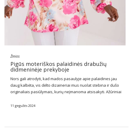
Žinios
Pigūs moteriškos palaidinės drabužių
didmeninėje prekyboje
Nors gali atrodyti, kad mados pasaulyje apie palaidines jau
daug kalbėta, vis dėlto dizaineriai mus nuolat stebina ir dušo
originaliais pasiūlymais, kurių neįmanoma atsisakyti. Ažūriniai
puošmenos, kokteilių pečiai, o gal korsetiniai viršūnėliai?
Pažiūrėkite, ką
pigios moteriškos palaidinės
bus madinga šį …
11 gegužės 2024