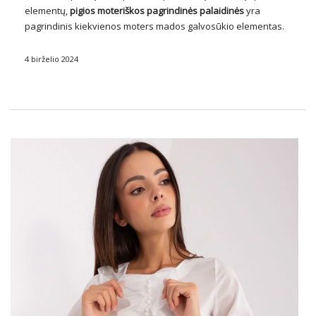
elementų,
pigios moteriškos pagrindinės
palaidinės
yra
pagrindinis kiekvienos moters mados galvosūkio elementas.
Nors jie gali atrodyti paprasti, jų universalumas ir
universalumas daro juos nepakeičiamus kasdieniame
4 birželio 2024
drabužių spinta. Nuo klasikinių marškinėlių iki …