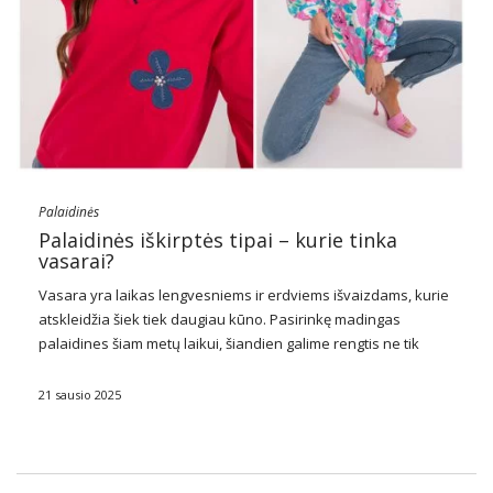
Palaidinės
Palaidinės iškirptės tipai – kurie tinka
vasarai?
Vasara yra laikas lengvesniems ir erdviems išvaizdams, kurie
atskleidžia šiek tiek daugiau kūno. Pasirinkę madingas
palaidines šiam metų laikui, šiandien galime rengtis ne tik
skirtingais jų stiliais, bet ir iškirptės tipu! Iškirptės forma įtakoja
palaidinės
kirpimą ir tai, kaip ji …
21 sausio 2025