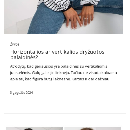
Žinios
Horizontalios ar vertikalios dryžuotos
palaidinės?
Atrodytų, kad geriausios yra
palaidinės
su vertikaliomis
juostelėmis. Galų gale, jie lieknėja. Tačiau ne visada kalbama
apie tai, kad figūra būtų lieknesnė. Kartais ir dar dažniau
reikia išlyginti proporcijas. Tada palaidinės su horizontaliomis
juostelėmis skuba mums į pagalbą. Pažiūrėkite, kuriuos …
3 gegužės 2024