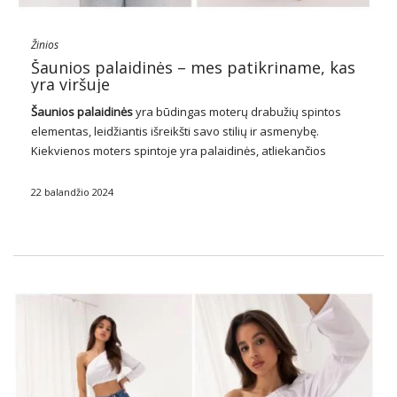
Žinios
Šaunios palaidinės – mes patikriname, kas
yra viršuje
Šaunios palaidinės
yra būdingas moterų drabužių spintos
elementas, leidžiantis išreikšti savo stilių ir asmenybę.
Kiekvienos moters spintoje yra palaidinės, atliekančios
įvairias funkcijas – nuo kasdienių, atsitiktinių viršūnių iki
elegantiškų palaidinių ypatingoms progoms. Su įvairiais
22 balandžio 2024
stiliais, spalvomis, dizainais ir medžiagomis, palaidinės …