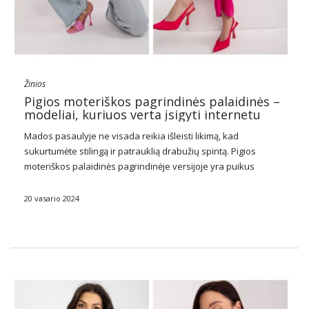
Žinios
Pigios moteriškos pagrindinės palaidinės –
modeliai, kuriuos verta įsigyti internetu
Mados pasaulyje ne visada reikia išleisti likimą, kad
sukurtumėte stilingą ir patrauklią drabužių spintą. Pigios
moteriškos palaidinės pagrindinėje versijoje yra puikus
pavyzdys, kaip galite pasiekti madingą išvaizdą
neperkraunant piniginės.
Pigios moteriškos pagrindinės
20 vasario 2024
palaidinės
, nors ir paprastos formos, jie sudaro …