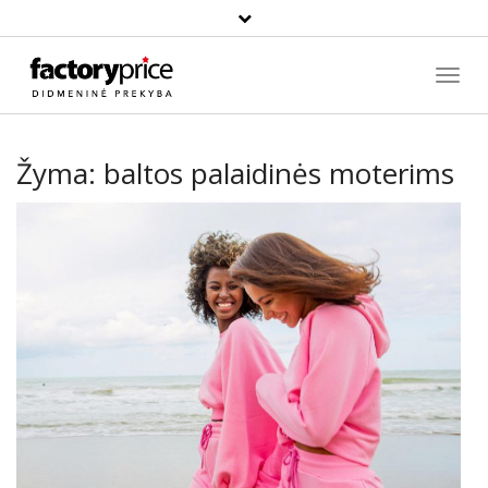
Paieška
Toggl
Navig
Žyma:
baltos palaidinės moterims