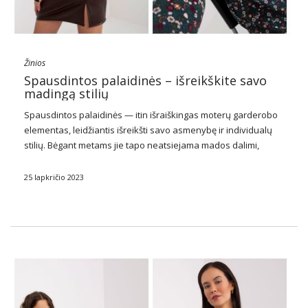
Žinios
Spausdintos palaidinės – išreikškite savo
madingą stilių
Spausdintos palaidinės — itin išraiškingas moterų garderobo
elementas, leidžiantis išreikšti savo asmenybę ir individualų
stilių. Bėgant metams jie tapo neatsiejama mados dalimi,
laimėdami viso pasaulio fashionistas širdis. Su įvairiais
dizainais, spalvomis ir įkvėpimais,
margintos palaidinės
tapti
25 lapkričio 2023
ne tik drabužiais, bet …