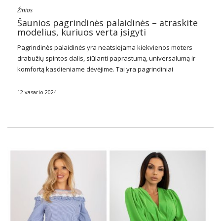
Žinios
Šaunios pagrindinės palaidinės – atraskite
modelius, kuriuos verta įsigyti
Pagrindinės palaidinės yra neatsiejama kiekvienos moters
drabužių spintos dalis, siūlanti paprastumą, universalumą ir
komfortą kasdieniame dėvėjime. Tai yra pagrindiniai
drabužiai, kuriuos galima derinti prie skirtingų kelnių, sijonų ar
švarkų, sukuriant įvairią išvaizdą įvairioms progoms.
12 vasario 2024
Pagrindinės palaidinės dažnai gaminamos iš minkštų, …