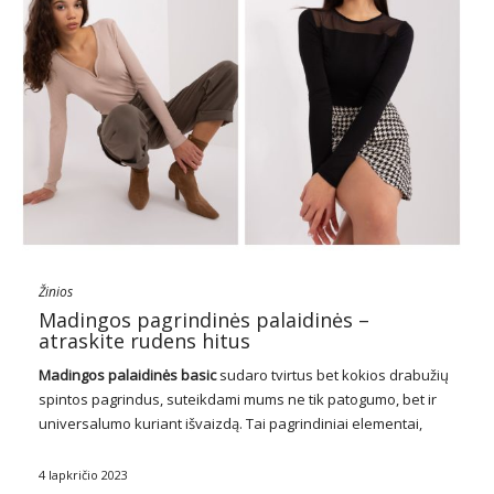
Žinios
Madingos pagrindinės palaidinės –
atraskite rudens hitus
Madingos
palaidinės
basic
sudaro tvirtus bet kokios drabužių
spintos pagrindus, suteikdami mums ne tik patogumo, bet ir
universalumo kuriant išvaizdą. Tai pagrindiniai elementai,
leidžiantys sukurti tiek kasdienę, kasdienę išvaizdą, tiek
elegantiškesnę aprangą. Šiame straipsnyje sužinosime, kodėl
4 lapkričio 2023