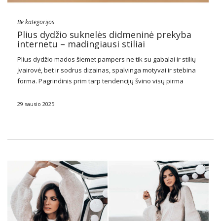
Be kategorijos
Plius dydžio suknelės didmeninė prekyba
internetu – madingiausi stiliai
Plius dydžio mados šiemet pampers ne tik su gabalai ir stilių
įvairovė, bet ir sodrus dizainas, spalvinga motyvai ir stebina
forma. Pagrindinis prim tarp tendencijų švino visų pirma
sukienki plus size
– šį kartą nebėra tik Baggy oversizees ir
neformaliai …
29 sausio 2025