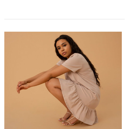
Šiais metais moterų madą pakeitė pandemija, privertusi mus
ne tik keisti gyvenimus, bet ir tai, kaip …