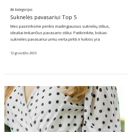
Be kategorijos
Suknelės pavasariui Top 5
Mes pasirinkome penkis madingiausius suknelių stilius,
idealiai tinkančius pavasario stiliui. Patikrinkite, kokias
sukneles pavasariui urmu verta pirkti ir kokios yra
pirmaujančios moterų mados tendencijos.
12 gruodžio 2025
Šmizeriai
“Shmzier”
suknelės
yra viena elegantiškiausių suknelių tipų.
Šmizeriai savo kirpimu primena ilgus marškinius, turi
pasinėrusią …