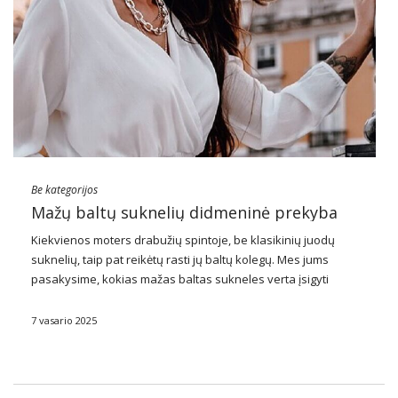
Be kategorijos
Mažų baltų suknelių didmeninė prekyba
Kiekvienos moters drabužių spintoje, be klasikinių juodų
suknelių, taip pat reikėtų rasti jų baltų kolegų. Mes jums
pasakysime, kokias mažas baltas sukneles verta įsigyti
didmeninėje prekyboje. Būtinai patikrinkite ir pasiruoškite
pavasario-vasaros sezonui.
7 vasario 2025
Socialinėje nuomonėje užgrūdinta, kad šiek tiek juoda yra …