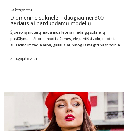
Be kategorijos
Didmeninė suknelė – daugiau nei 300
geriausiai parduodamų modelių
Šį sezoną moterų mada mus lepina madingų suknelių
pasiūlymais. Šifono maxi iki žemės, elegantiški vokų modeliai
su satino imitacija arba, galiausiai, patogūs megzti pagrindiniai
vamzdžiai. Kiekvienas iš jų turės savo žavesį kitame leidime. Į
kurį iš jų ypač verta investuoti? …
27 rugpjūčio 2021