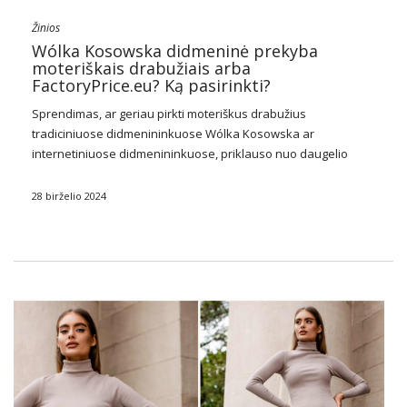
Žinios
Wólka Kosowska didmeninė prekyba
moteriškais drabužiais arba
FactoryPrice.eu? Ką pasirinkti?
Sprendimas, ar geriau pirkti moteriškus drabužius
tradiciniuose didmenininkuose Wólka Kosowska ar
internetiniuose didmenininkuose, priklauso nuo daugelio
veiksnių, tokių kaip patogumas, pasiūlymo įvairovė, kainos ir
asmeniniai pageidavimai.
Wólka Kosowska moteriškų
28 birželio 2024
drabužių didmenininkai
, žinomas dėl daugybės pardavėjų,
pritraukia daugybę verslininkų savo …