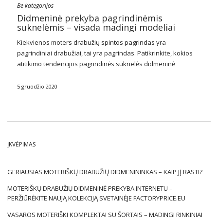
Be kategorijos
Didmeninė prekyba pagrindinėmis
suknelėmis – visada madingi modeliai
Kiekvienos moters drabužių spintos pagrindas yra
pagrindiniai
drabužiai
, tai yra pagrindas. Patikrinkite, kokios
atitikimo tendencijos pagrindinės
suknelės
didmeninė
prekyba
verta pirkti. Mes patariame, kurie modeliai bus
madingi daugelį sezonų.
5 gruodžio 2020
Pagrindinės suknelės – kaip jos atrodo?
Pagrindinės suknelės
turi tiesų …
ĮKVĖPIMAS
GERIAUSIAS MOTERIŠKŲ DRABUŽIŲ DIDMENININKAS – KAIP JĮ RASTI?
MOTERIŠKŲ DRABUŽIŲ DIDMENINĖ PREKYBA INTERNETU –
PERŽIŪRĖKITE NAUJĄ KOLEKCIJĄ SVETAINĖJE FACTORYPRICE.EU
VASAROS MOTERIŠKI KOMPLEKTAI SU ŠORTAIS – MADINGI RINKINIAI