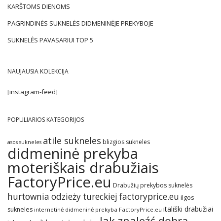
KARŠTOMS DIENOMS
PAGRINDINĖS SUKNELĖS DIDMENINĖJE PREKYBOJE
SUKNELĖS PAVASARIUI TOP 5
NAUJAUSIA KOLEKCIJA
[instagram-feed]
POPULIARIOS KATEGORIJOS
atile sukneles
blizgios sukneles
asos sukneles
didmeninė prekyba
moteriškais drabužiais
FactoryPrice.eu
Drabužių prekybos suknelės
hurtownia odzieży tureckiej factoryprice.eu
ilgos
itališki drabužiai
sukneles
internetinė didmeninė prekyba FactoryPrice.eu
Jak znaleźć dobrą