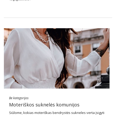
Šešėlis nuogas, ar kas?
Nuogų spalvų drabužiai …
Be kategorijos
Moteriškos suknelės komunijos
Siūlome, kokias moteriškas bendrystės sukneles verta įsigyti