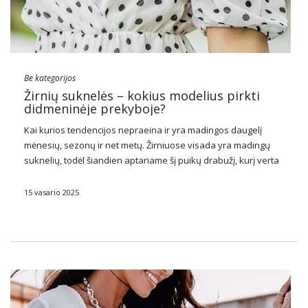
Be kategorijos
Žirnių suknelės – kokius modelius pirkti
didmeninėje prekyboje?
Kai kurios tendencijos nepraeina ir yra madingos daugelį
mėnesių, sezonų ir net metų. Žirniuose visada yra madingų
suknelių, todėl šiandien aptariame šį puikų drabužį, kurį verta
įsigyti dideliais kiekiais. Patikrinkite!
15 vasario 2025
Žirniai, taškai ir taškai
Drabužiai
žirniais, taškuotais ir žirneliais buvo …