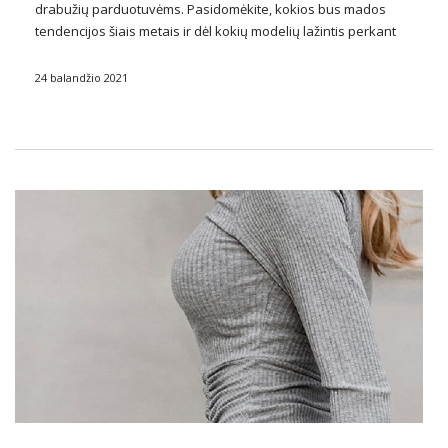
drabužių parduotuvėms. Pasidomėkite, kokios bus mados
tendencijos šiais metais ir dėl kokių modelių lažintis perkant
sukneles dideliais kiekiais.
24 balandžio 2021
Kaip moteriškos suknelės turėtų atrodyti
bendrystei?
Šventoji Komunija yra džiaugsmingas įvykis kiekvienoje
šeimoje. Tada yra …