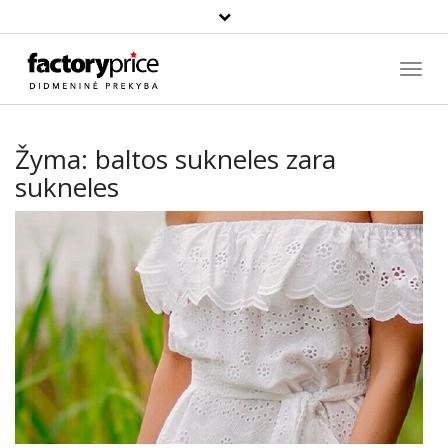
Paieška
Toggl
Navig
Žyma:
baltos sukneles zara
sukneles