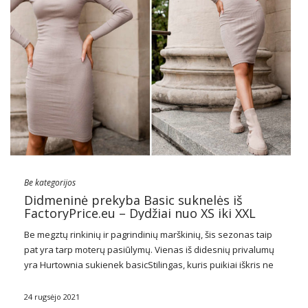
Be kategorijos
Didmeninė prekyba Basic suknelės iš
FactoryPrice.eu – Dydžiai nuo XS iki XXL
Be megztų rinkinių ir pagrindinių marškinių, šis sezonas taip
pat yra tarp moterų pasiūlymų. Vienas iš didesnių privalumų
yra Hurtownia sukienek basicStilingas, kuris puikiai iškris ne
tik kasdieniame stiliuje. Kuris iš jų jums reikia būtinai
atsargomis? Patikrinkite mūsų tally!
24 rugsėjo 2021