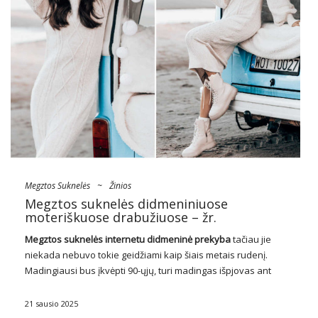
Megztos Suknelės
~
Žinios
Megztos suknelės didmeniniuose
moteriškuose drabužiuose – žr.
Megztos suknelės internetu didmeninė prekyba
tačiau jie
niekada nebuvo tokie geidžiami kaip šiais metais rudenį.
Madingiausi bus įkvėpti 90-ųjų, turi madingas išpjovas ant
pečių, o vienodai madingi atsitiktiniai modeliai sulaužys
papuošalų dekoracijas. Pristatome gražiausius iš jų, kurie
21 sausio 2025
turėtų būti jūsų …