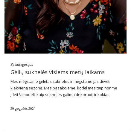
Be kategorijos
Gėlių suknelės visiems metų laikams
Mes mėgstame gėlėtas sukneles ir mėgstame jas dėvėti
kiekvieną sezoną. Mes pasakojame, kodėl mes taip norime
įdėti šį modelį, kaip sukneles galima dekoruoti ir kokias
sukneles gėlėse verta užsidėti.
29 gegužės 2021
Kodėl gėlių motyvai yra tokie populiarūs?
Moterys mėgsta gėlių motyvus. Kodėl …