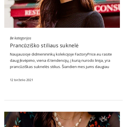
Be kategorijos
Prancūziško stiliaus suknelė
Naujausioje didmenininkų kolekcijoje FactoryPrice.eu rasite
daug įkvėpimo, viena iš tendencijų, į kurią nurodo linija, yra
prancūziškas
suknelės
stilius. Šiandien mes jums daugiau
papasakosime apie šią temą, paaiškinsime, kokie yra stiliai ir
kaip juos sudaryti.
12 birželio 2021
Persirengimo stilius tinka įvairaus amžiaus
moterims
…