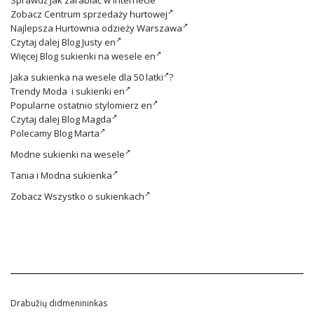
Zobacz
Centrum sprzedaży hurtowej
Najlepsza
Hurtownia odzieży Warszawa
Czytaj dalej
Blog Justy en
Więcej
Blog sukienki na wesele en
Jaka
sukienka na wesele dla 50 latki
?
Trendy
Moda i sukienki en
Popularne ostatnio
stylomierz en
Czytaj dalej
Blog Magda
Polecamy
Blog Marta
Modne
sukienki na wesele
Tania i
Modna sukienka
Zobacz
Wszystko o sukienkach
Drabužių didmenininkas