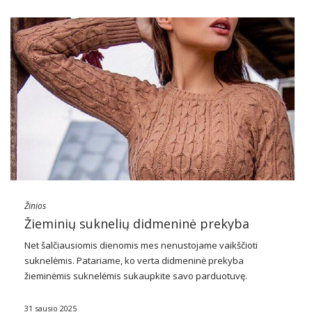
Žinios
Žieminių suknelių didmeninė prekyba
Net šalčiausiomis dienomis mes nenustojame vaikščioti
suknelėmis. Patariame, ko verta
didmeninė prekyba
žieminėmis suknelėmis
sukaupkite savo parduotuvę.
Peržiūrėkite naujausias tendencijas ir dabartines tendencijas.
31 sausio 2025
Suknelės