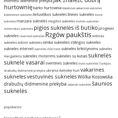
internetu didmeninė prekyba
hurtownię
karko hurtownia
klasikines vakarines sukneles
lietuviškos sukneles
linines sukneles
kokteilines sukneles
linine
manzara sukneles
megztos sukneles
sukneles
mohito sukneles
pigios suknelės iš butiko
progines
moteriskos sukneles
Rzgów paukštis
sukneles
sidonas
reserved sukneles
simka sukneles
stilingos sukneles
sukneles
sidono sukneles
sukneles internet
sukneles krikstynoms
sukneles
sukneles internete
suknelės
sukneles su kutais
sukneles moterims
mergaitems
suknelė vasarai
sventines sukneles
Turkijos
tiulio sukneles
vakarines
ubrania damskie hurt
drabužių didmeninė prekyba
sukneles
vestuvinės suknelės
Wólka Kosowska
šaunios
drabužių didmeninė prekyba
zalando sukneles
suknelės
populiarios
Sprawdź
Jak zarabiać w internecie