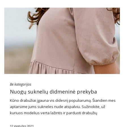
Be kategorijos
Nuogų suknelių didmeninė prekyba
Kūno
drabužiai
įgauna vis didesnį populiarumą. Šiandien mes
aptarsime jums sukneles nude atspalviu. Sužinokite, už
kuriuos modelius verta lažintis ir parduoti drabužių
parduotuvėse. Pažiūrėkite, ką nuogos
suknelės
didmeninė
prekyba FactoryPrice
.eu turi sandėlyje.
12 gegužės 2021