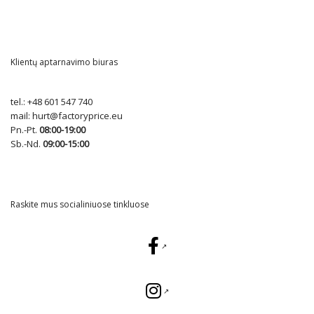
Klientų aptarnavimo biuras
tel.:
+48 601 547 740
mail:
hurt@factoryprice.eu
Pn.-Pt.
08:00-19:00
Sb.-Nd.
09:00-15:00
Raskite mus socialiniuose tinkluose