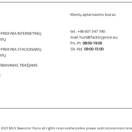
Klientų aptarnavimo biuras
tel.:
+48 601 547 740
 PREKYBA INTERNETINIŲ
mail:
hurt@factoryprice.eu
VIŲ
Pn.-Pt.
08:00-19:00
Sb.-Nd.
09:00-15:00
 PREKYBA STACIONARIŲ
VIŲ
BIAVIMAS TIEKĖJAMS
E
 2023 MUS Sławomir Pazio all rights reserved/wszelkie prawa zastrzeżone/visos tei