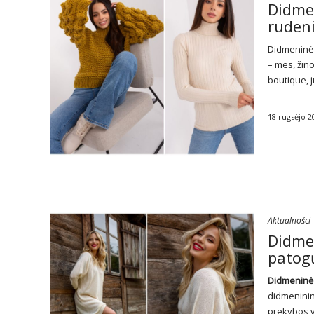
Didme
rudeni
Didmenin
– mes, žin
boutique, j
18 rugsėjo 2
Aktualności
Didmen
patogų
Didmeninė
didmeninin
prekybos v