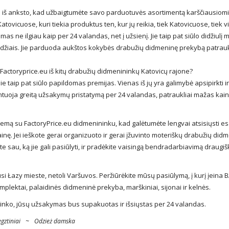
s iš anksto, kad užbaigtumėte savo parduotuvės asortimentą karščiausiom
ovicuose, kuri tiekia produktus ten, kur jų reikia, tiek Katovicuose, tiek v
mas ne ilgiau kaip per 24 valandas, net į užsienį. Jie taip pat siūlo didžiulį
 dydžiais. Jie parduoda aukštos kokybės drabužių didmeninę prekybą patrauk
 Factoryprice.eu iš kitų drabužių didmenininkų Katovicų rajone?
 taip pat siūlo papildomas premijas. Vienas iš jų yra galimybė apsipirkti i
rantuoja greitą užsakymų pristatymą per 24 valandas, patraukliai mažas kain
stemą su FactoryPrice.eu didmenininku, kad galėtumėte lengvai atsisiųsti 
inę. Jei ieškote gerai organizuoto ir gerai įžuvinto moteriškų drabužių did
te sau, ką jie gali pasiūlyti, ir pradėkite vaisingą bendradarbiavimą draugiš
i Łazy mieste, netoli Varšuvos. Peržiūrėkite mūsų pasiūlymą, į kurį įeina 
omplektai, palaidinės didmeninė prekyba, marškiniai, sijonai ir kelnės.
inko, jūsų užsakymas bus supakuotas ir išsiųstas per 24 valandas.
gztiniai
~
Odzież damska