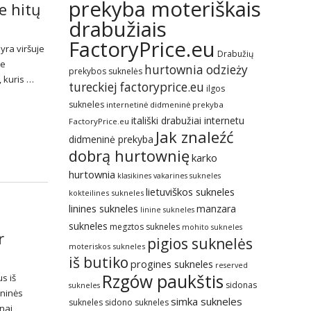
prekyba moteriškais
e hitų
drabužiais
FactoryPrice.eu
 yra viršuje
Drabužių
te
hurtownia odzieży
prekybos suknelės
, kuris …
tureckiej factoryprice.eu
ilgos
sukneles
internetinė didmeninė prekyba
itališki drabužiai internetu
FactoryPrice.eu
Jak znaleźć
didmeninė prekyba
dobrą hurtownię
karko
hurtownia
klasikines vakarines sukneles
lietuviškos sukneles
kokteilines sukneles
linines sukneles
manzara
linine sukneles
sukneles
megztos sukneles
mohito sukneles
r
pigios suknelės
moteriskos sukneles
iš butiko
progines sukneles
reserved
Rzgów paukštis
s iš
sidonas
sukneles
eninės
simka sukneles
sukneles
sidono sukneles
nai