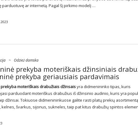
parduotuvę ar internetą. Pagal šį pirkimo modelį …
 2023
cija
~
Odzież damska
inė prekyba moteriškais džinsiniais drabuž
ninė prekyba geriausiais pardavimais
 prekyba
moteriškais drabužiais džinsais
yra didmenininko tipas, kuris
jasi parduodant moteriškus drabužius iš džinsinio audinio, kuris yra popul
ip džinsai. Tokiuose didmenininkuose galite rasti platų prekių asortimentą
 kelnes, švarkus, sijonus, sukneles, taip pat kitus drabužių spintos eleme
23