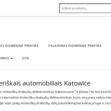
ĖS DIDMENINĖ PREKYBA
PALAIDINĖS DIDMENINĖ PREKYBA
VIMAS
DUK
iškais automobiliais Katowice
s moteriškų drabužių didmenininkas Katovicuose
ir plotas? Iki šiol esanč
i internetinis moteriškų drabužių didmenininkas, kuris visą parą veikia int
Jie siūlo platų moteriškų drabužių stilių pasirinkimą bet kokiai progai ir sez