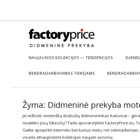
NAUJAUSIOS KOLEKCIJOS — TENDENCIJOS
SUKNEL
BENDRADARBIAVIMAS TIEKĖJAMS
BENDRADARBIA
Žyma:
Didmeninė prekyba moter
Jei ieškote: moteriškų drabužių didmenininkas Katovicai –
gera
neatitiko jūsų lūkesčių? Tada apsvarstykite FactoryPrice.eu. Ta
Galite apsipirkti internetu bet kuriuo metu, net sekmadieniais. 
visada atnaujindami kolekcijas naujam sezonui.