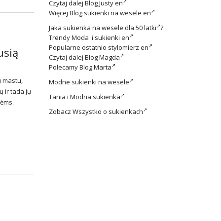
Czytaj dalej
Blog Justy en
Więcej
Blog sukienki na wesele en
Jaka
sukienka na wesele dla 50 latki
?
Trendy
Moda i sukienki en
Popularne ostatnio
stylomierz en
usią
Czytaj dalej
Blog Magda
Polecamy
Blog Marta
u mastu,
Modne
sukienki na wesele
 ir tada jų
Tania i
Modna sukienka
nėms.
Zobacz
Wszystko o sukienkach