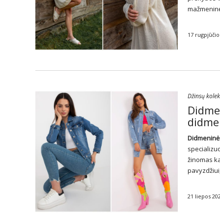
mažmeninę 
17 rugpjūčio
Džinsų kolek
Didmen
didme
Didmeninė
specializuo
žinomas ka
pavyzdžiui,
21 liepos 20