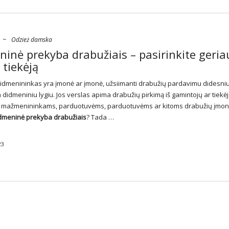
~
Odzież damska
inė prekyba drabužiais – pasirinkite geria
 tiekėją
idmenininkas yra įmonė ar įmonė, užsiimanti drabužių pardavimu didesni
didmeniniu lygiu. Jos verslas apima drabužių pirkimą iš gamintojų ar tiekėjų
 mažmenininkams, parduotuvėms, parduotuvėms ar kitoms drabužių įmo
dmeninė prekyba drabužiais
? Tada …
23