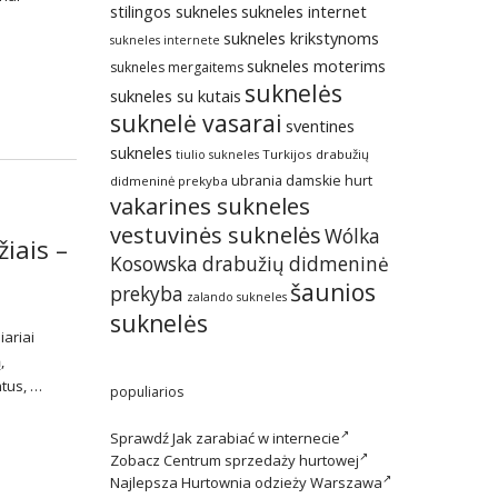
stilingos sukneles
sukneles internet
sukneles krikstynoms
sukneles internete
sukneles moterims
sukneles mergaitems
suknelės
sukneles su kutais
suknelė vasarai
sventines
sukneles
Turkijos drabužių
tiulio sukneles
ubrania damskie hurt
didmeninė prekyba
vakarines sukneles
vestuvinės suknelės
Wólka
iais –
Kosowska drabužių didmeninė
šaunios
prekyba
zalando sukneles
suknelės
iariai
,
ntus, …
populiarios
Sprawdź
Jak zarabiać w internecie
Zobacz
Centrum sprzedaży hurtowej
Najlepsza
Hurtownia odzieży Warszawa