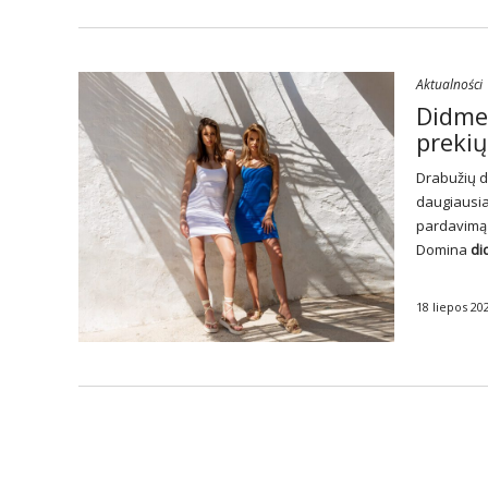
Aktualności
Didmen
prekių
Drabužių d
daugiausia 
pardavimą
Domina
di
18 liepos 20