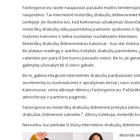
Factoryprice.eu rasite naujausias pasaulio mados tendencija
naujovėmis. Tai internetinė moteriškų drabužių didmenininkė Kat
Lenkijoje. Jie išsiskiria tuo, kad kiekvienas užsakymas išsiunčia
moteriškų drabužių stilių pasirinkimą įvairiomis spalvomis ir
mažomis kainomis ir teikia nuolaidas nuolatiniams klientams.
Moteriškų drabužių didmenininkas Katovicai – kuo dar išskiria
Be plataus madingų ir aukštos kokybės drabužių pasirinkimo, jie
valandas per parą iš bet kurios pasaulio vietos. Be to, jie ga
galimybę užsisakyti tik iš vieno gabalo.
Be to, galima integruoti internetinės drabužių parduotuvės si
asortimentą su nuotraukomis ir aprašymais tiesiai į savo sveta
Katovicuose, verta atkreipti dėmesį į Factoryprice.eu. Pažiūrėki
atmosferoje ir partnerio pagrindu.
Factoryprice.eu moteriškų drabužių didmeninė prekyba įsikūrus
drabužiai,
Didmeninė suknelės
, džinsų kolekcija, moteriški k
Nesvarbu, kur perkate iš mūsų internetinio drabužių didmenin
Moteriški me