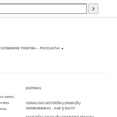
Paieška
DIDMENINĖ PREKYBA – PRODUKTAI
ĮKVĖPIMAS
ios vietos
ernetu.
GERIAUSIAS MOTERIŠKŲ DRABUŽIŲ
DIDMENININKAS – KAIP JĮ RASTI?
onui,