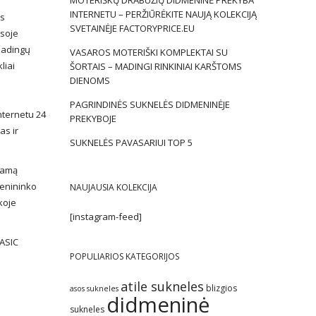
MOTERIŠKŲ DRABUŽIŲ DIDMENINĖ PREKYBA
INTERNETU – PERŽIŪRĖKITE NAUJĄ KOLEKCIJĄ
is
SVETAINĖJE FACTORYPRICE.EU
isoje
 madingų
VASAROS MOTERIŠKI KOMPLEKTAI SU
liai
ŠORTAIS – MADINGI RINKINIAI KARŠTOMS
DIENOMS
PAGRINDINĖS SUKNELĖS DIDMENINĖJE
nternetu 24
PREKYBOJE
as ir
SUKNELĖS PAVASARIUI TOP 5
esamą
menininko
NAUJAUSIA KOLEKCIJA
koje
[instagram-feed]
BASIC
POPULIARIOS KATEGORIJOS
atile sukneles
blizgios
asos sukneles
didmeninė
sukneles