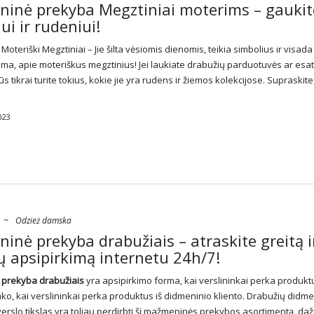
ninė prekyba Megztiniai moterims – gaukit
ui ir rudeniui!
ė
Moteriški Megztiniai
– Jie šilta vėsiomis dienomis, teikia simbolius ir visada
oma, apie moteriškus megztinius! Jei laukiate drabužių parduotuvės ar esa
ūs tikrai turite tokius, kokie jie yra rudens ir žiemos kolekcijose. Supraskite
023
~
Odzież damska
inė prekyba drabužiais – atraskite greitą i
 apsipirkimą internetu 24h/7!
 prekyba drabužiais
yra apsipirkimo forma, kai verslininkai perka produktu
ko, kai verslininkai perka produktus iš didmeninio kliento. Drabužių didm
erslo tikslas yra toliau perdirbti šį mažmeninės prekybos asortimentą, daž