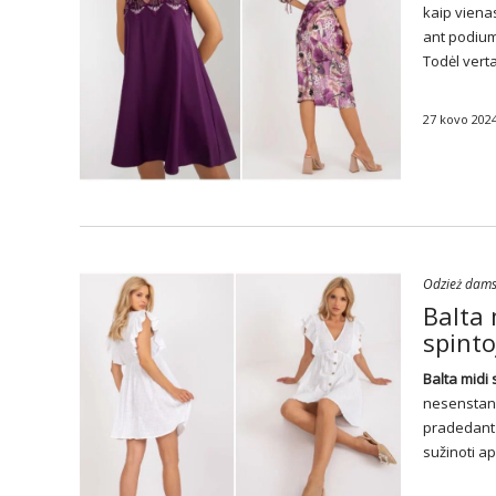
kaip viena
ant podium
Todėl verta
27 kovo 202
Odzież dam
Balta 
spinto
Balta midi
nesenstanč
pradedant 
sužinoti ap