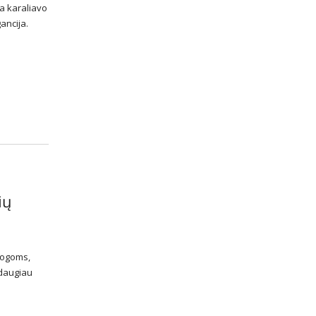
a karaliavo
ancija.
ių
rogoms,
 daugiau