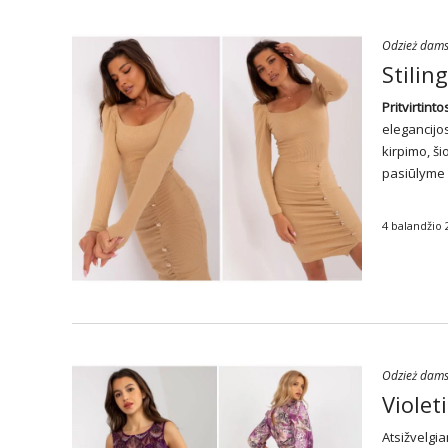
Odzież dam
Stilin
Pritvirtint
elegancijo
kirpimo, š
pasiūlyme g
4 balandžio 
Odzież dam
Violet
Atsižvelgi