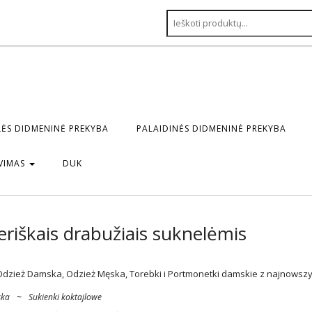
ĖS DIDMENINĖ PREKYBA
PALAIDINĖS DIDMENINĖ PREKYBA
VIMAS
DUK
iškais drabužiais suknelėmis
Odzież Damska, Odzież Męska, Torebki i Portmonetki damskie z najnowszyc
ska
~
Sukienki koktajlowe