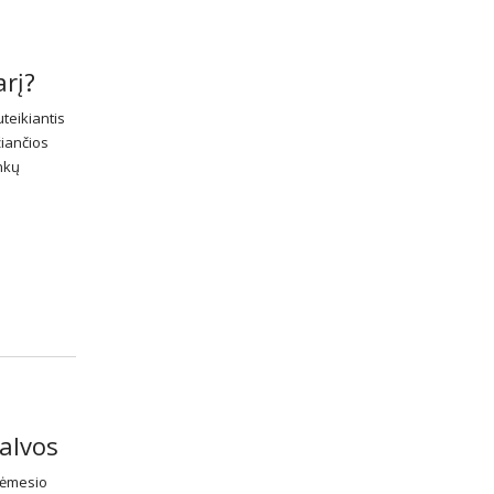
arį?
teikiantis
žiančios
nkų
palvos
dėmesio