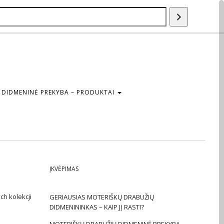
Paieška
DIDMENINĖ PREKYBA – PRODUKTAI
ĮKVĖPIMAS
h kolekcji
GERIAUSIAS MOTERIŠKŲ DRABUŽIŲ
DIDMENININKAS – KAIP JĮ RASTI?