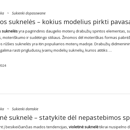
ska
~
Sukienki dopasowane
gos suknelės – kokius modelius pirkti pavas
os
suknelės
yra pagrindinis daugelio moterų drabužių spintos elementas, su
s, moteriškumo ir sudėtingo stiliaus. Žinomos dėl moteriškas formas pabrė
ios rūšies suknelės yra itin populiarios moterų madoje. Drabužių didmenini
alima rasti prigludusių įvairių modelių suknelių, kurios atitiks …
2024
ska
~
Sukienki damskie
inė suknelė – statykite dėl nepastebimos s
ant į besikeičiančias mados tendencijas,
violetinė suknelė
tikrai nusipelno 