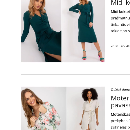
Midi k
Midi koktei
prašmatnumu
tinkantis v
tokio tipo
s
20 sausio 20
Odzież dam
Moteri
pavas
Moteriškas
prekybos Fa
suknelės
p