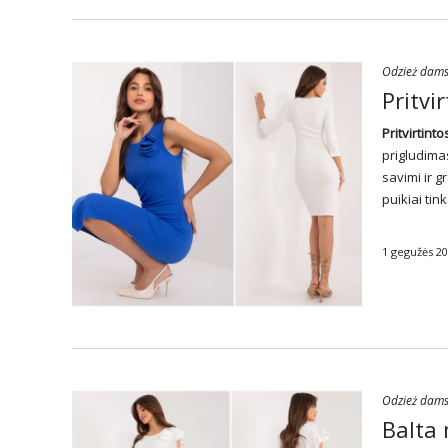
Odzież dam
Pritvi
Pritvirtint
prigludimas
savimi ir g
puikiai ti
1 gegužės 2
Odzież dam
Balta 