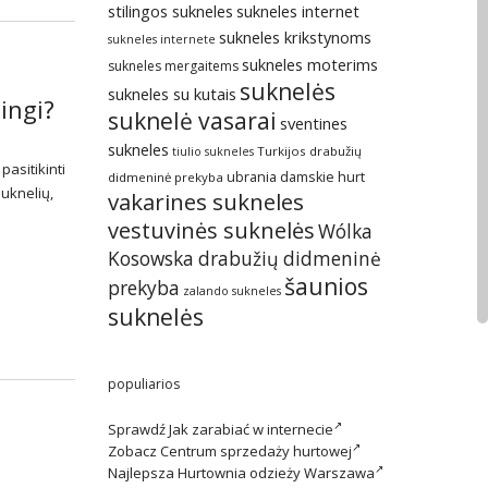
stilingos sukneles
sukneles internet
sukneles krikstynoms
sukneles internete
sukneles moterims
sukneles mergaitems
suknelės
sukneles su kutais
ingi?
suknelė vasarai
sventines
sukneles
Turkijos drabužių
tiulio sukneles
pasitikinti
ubrania damskie hurt
didmeninė prekyba
suknelių,
vakarines sukneles
vestuvinės suknelės
Wólka
Kosowska drabužių didmeninė
šaunios
prekyba
zalando sukneles
suknelės
populiarios
Sprawdź
Jak zarabiać w internecie
Zobacz
Centrum sprzedaży hurtowej
Najlepsza
Hurtownia odzieży Warszawa