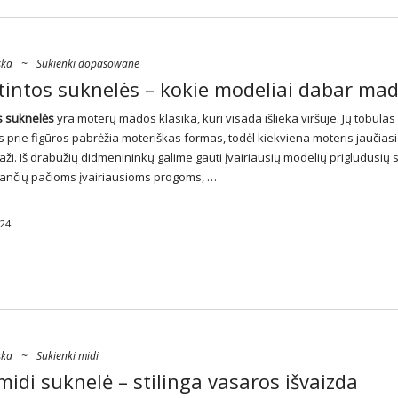
ska
~
Sukienki dopasowane
rtintos suknelės – kokie modeliai dabar mad
os
suknelės
yra moterų mados klasika, kuri visada išlieka viršuje. Jų tobulas
 prie figūros pabrėžia moteriškas formas, todėl kiekviena moteris jaučiasi 
raži. Iš drabužių didmenininkų galime gauti įvairiausių modelių prigludusių 
nkančių pačioms įvairiausioms progoms, …
024
ska
~
Sukienki midi
midi suknelė – stilinga vasaros išvaizda