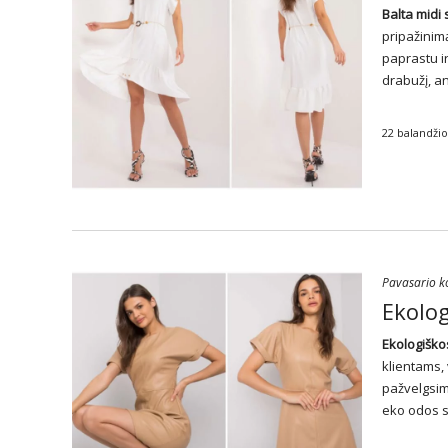
Balta midi
pripažinim
paprastu ir
drabužį, a
22 balandžio
Pavasario ko
Ekolog
Ekologišk
klientams, 
pažvelgsim
eko odos s