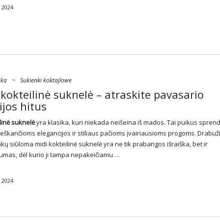
 2024
ska
~
Sukienki koktajlowe
 kokteilinė suknelė – atraskite pavasario
ijos hitus
linė suknelė
yra klasika, kuri niekada neišeina iš mados. Tai puikus spren
ieškančioms elegancijos ir stiliaus pačioms įvairiausioms progoms. Drabuž
ų siūloma midi kokteilinė suknelė yra ne tik prabangos išraiška, bet ir
umas, dėl kurio ji tampa nepakeičiamu …
 2024