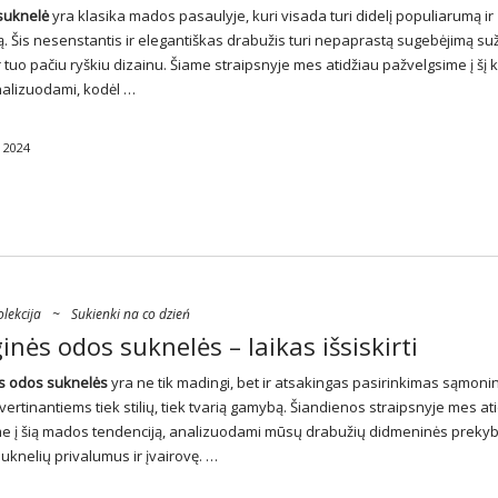
 suknelė
yra klasika mados pasaulyje, kuri visada turi didelį populiarumą ir
ą. Šis nesenstantis ir elegantiškas drabužis turi nepaprastą sugebėjimą su
 tuo pačiu ryškiu dizainu. Šiame straipsnyje mes atidžiau pažvelgsime į šį k
nalizuodami, kodėl …
 2024
lekcija
~
Sukienki na co dzień
inės odos suknelės – laikas išsiskirti
os odos
suknelės
yra ne tik madingi, bet ir atsakingas pasirinkimas sąmon
vertinantiems tiek stilių, tiek tvarią gamybą. Šiandienos straipsnyje mes at
e į šią mados tendenciją, analizuodami mūsų drabužių didmeninės preky
uknelių privalumus ir įvairovę. …