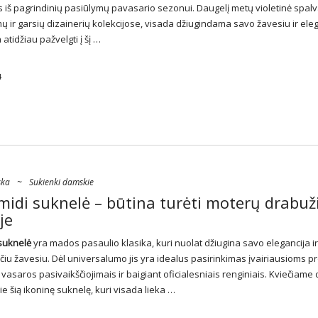
s iš pagrindinių pasiūlymų pavasario sezonui. Daugelį metų violetinė spalv
ų ir garsių dizainerių kolekcijose, visada džiugindama savo žavesiu ir eleg
 atidžiau pažvelgti į šį …
4
ska
~
Sukienki damskie
midi suknelė – būtina turėti moterų drabuž
je
 suknelė
yra mados pasaulio klasika, kuri nuolat džiugina savo elegancija ir
iu žavesiu. Dėl universalumo jis yra idealus pasirinkimas įvairiausioms p
vasaros pasivaikščiojimais ir baigiant oficialesniais renginiais. Kviečiame
ie šią ikoninę suknelę, kuri visada lieka …