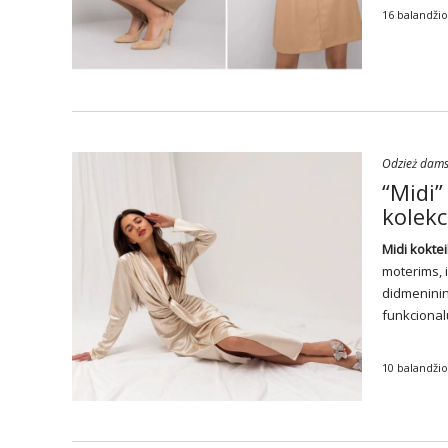
16 balandžio
Odzież dam
“Midi”
kolekc
Midi koktei
moterims, 
didmeninink
funkcional
10 balandžio