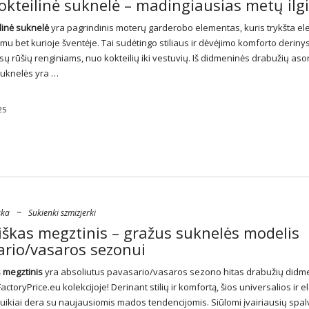
okteilinė suknelė – madingiausias metų ilg
linė suknelė
yra pagrindinis moterų garderobo elementas, kuris trykšta ele
 bet kurioje šventėje. Tai sudėtingo stiliaus ir dėvėjimo komforto derinys
isų rūšių renginiams, nuo kokteilių iki vestuvių. Iš didmeninės drabužių as
uknelės
yra …
25
ska
~
Sukienki szmizjerki
škas megztinis – gražus suknelės modelis
ario/vasaros sezonui
 megztinis
yra absoliutus pavasario/vasaros sezono hitas drabužių didm
ctoryPrice.eu kolekcijoje! Derinant stilių ir komfortą, šios universalios ir 
uikiai dera su naujausiomis mados tendencijomis. Siūlomi įvairiausių spalvų