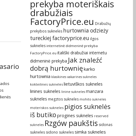
prekyba moteriškais
drabužiais
FactoryPrice.eu
Drabužių
hurtownia odzieży
prekybos suknelės
tureckiej factoryprice.eu
ilgos
sukneles
internetinė didmeninė prekyba
itališki drabužiai internetu
FactoryPrice.eu
Jak znaleźć
didmeninė prekyba
asario
dobrą hurtownię
karko
hurtownia
klasikines vakarines sukneles
lietuviškos sukneles
 mados
kokteilines sukneles
os
linines sukneles
manzara
linine sukneles
dienės
sukneles
megztos sukneles
mohito sukneles
pigios suknelės
moteriskos sukneles
iš butiko
progines sukneles
reserved
Rzgów paukštis
sidonas
sukneles
simka sukneles
sukneles
sidono sukneles