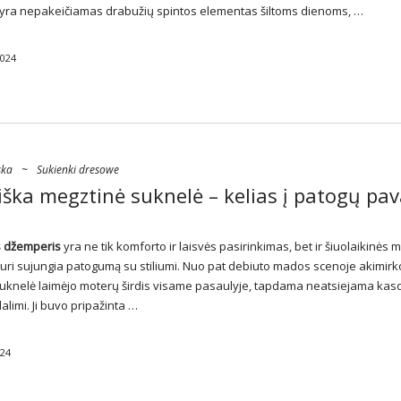
 yra nepakeičiamas drabužių spintos elementas šiltoms dienoms, …
2024
ska
~
Sukienki dresowe
ška megztinė suknelė – kelias į patogų pav
s džemperis
yra ne tik komforto ir laisvės pasirinkimas, bet ir šiuolaikinės
kuri sujungia patogumą su stiliumi. Nuo pat debiuto mados scenoje akimirk
uknelė laimėjo moterų širdis visame pasaulyje, tapdama neatsiejama kas
alimi. Ji buvo pripažinta …
024