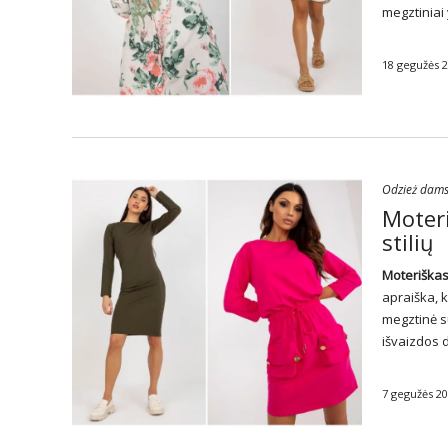
megztiniai
18 gegužės 
Odzież dam
Moteri
stilių
Moteriška
apraiška, 
megztinė s
išvaizdos d
7 gegužės 2