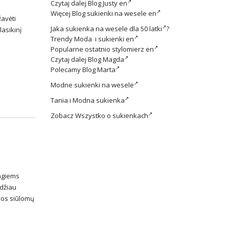
Czytaj dalej
Blog Justy en
Więcej
Blog sukienki na wesele en
žavėti
Jaka
sukienka na wesele dla 50 latki
?
lasikinį
Trendy
Moda i sukienki en
Popularne ostatnio
stylomierz en
Czytaj dalej
Blog Magda
Polecamy
Blog Marta
Modne
sukienki na wesele
Tania i
Modna sukienka
Zobacz
Wszystko o sukienkach
ingiems
idžiau
bos siūlomų