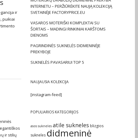
MOTERIŠKŲ DRABUŽIŲ DIDMENINĖ PREKYBA
is
INTERNETU – PERŽIŪRĖKITE NAUJĄ KOLEKCIJĄ
gancija ir
SVETAINĖJE FACTORYPRICE.EU
, puikiai
VASAROS MOTERIŠKI KOMPLEKTAI SU
ortimento
ŠORTAIS – MADINGI RINKINIAI KARŠTOMS
DIENOMS
PAGRINDINĖS SUKNELĖS DIDMENINĖJE
PREKYBOJE
SUKNELĖS PAVASARIUI TOP 5
NAUJAUSIA KOLEKCIJA
[instagram-feed]
POPULIARIOS KATEGORIJOS
eninės
atile sukneles
blizgios
asos sukneles
elegantiškos
didmeninė
 ir stilių
sukneles