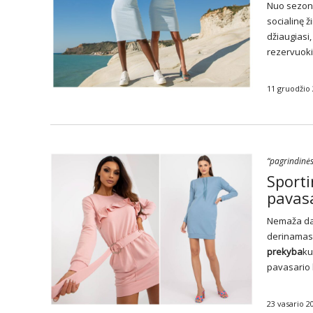
Nuo sezono
socialinę ž
džiaugiasi,
rezervuoki
11 gruodžio
“pagrindinės
Sporti
pavasa
Nemaža dal
derinamas s
prekyba
ku
pavasario 
23 vasario 2