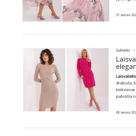
31 sausio 20
Suknelės
~
Laisva
elegan
Laisvalaik
drabužis, k
kiekvienai
pabrėžia n
28 sausio 20