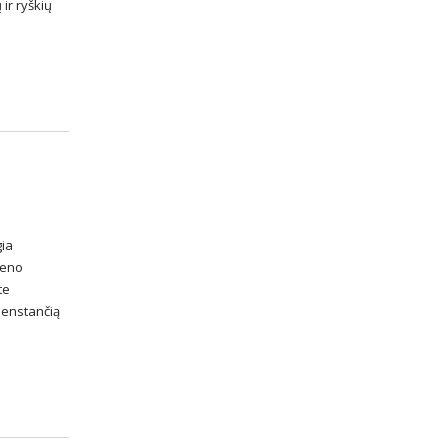
 ir ryškių
ia
meno
te
senstančią