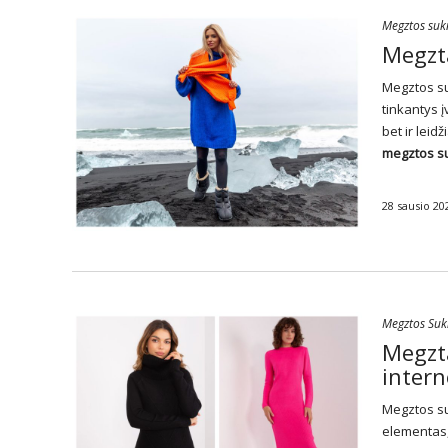
Megztos suk
Megzt
Megztos
s
tinkantys į
bet ir leid
megztos s
28 sausio 20
Megztos Suk
Megzta
intern
Megztos
s
elementas,