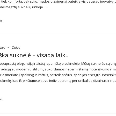
 tiek komfortą, tiek stilių, mados dizaineriai pateikia vis daugiau inovatyvių
dėl megztų suknelių rinkoje. …
25
elės
~
Žinios
ška suknelė – visada laiku
nepaprastą eleganciją ir aistrą ispaniškoje suknelėje. Mūsų
suknelės
sujung
radiciją su moderniu stiliumi, sukurdamos nepamirštamą moteriškumo ir 
Pasinerkite į spalvingus raštus, perteikiančius Ispanijos energiją. Pasirinki
suknelę, kad išreikštumėte savo individualumą per unikalius dizainus ir ne
25