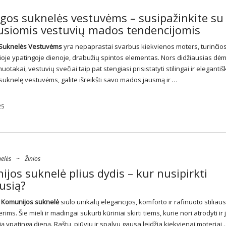
gos suknelės vestuvėms – susipažinkite su
usiomis vestuvių mados tendencijomis
Suknelės
Vestuvėms
yra nepaprastai svarbus kiekvienos moters, turinčio
šioje ypatingoje dienoje, drabužių spintos elementas. Nors didžiausias dė
uotakai, vestuvių svečiai taip pat stengiasi prisistatyti stilingai ir elegantiš
suknelę vestuvėms, galite išreikšti savo mados jausmą ir …
25
elės
~
Žinios
jos suknelė plius dydis – kur nusipirkti
usią?
Komunijos suknelė
siūlo unikalų elegancijos, komforto ir rafinuoto stiliaus
ims. Šie mieli ir madingai sukurti kūriniai skirti tiems, kurie nori atrodyti ir 
ią ypatingą dieną. Raštų, pjūvių ir spalvų gausa leidžia kiekvienai moteriai