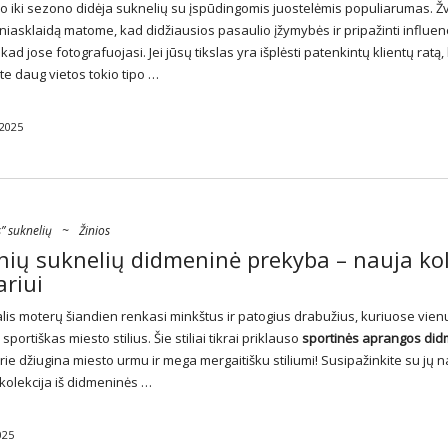
 iki sezono didėja suknelių su įspūdingomis juostelėmis populiarumas. Žv
iniasklaidą matome, kad didžiausios pasaulio įžymybės ir pripažinti influen
 kad jose fotografuojasi. Jei jūsų tikslas yra išplėsti patenkintų klientų ratą,
te daug vietos tokio tipo …
 2025
” suknelių
~
Žinios
nių suknelių didmeninė prekyba – nauja kol
riui
is moterų šiandien renkasi minkštus ir patogius drabužius, kuriuose vie
portiškas miesto stilius. Šie stiliai tikrai priklauso
sportinės aprangos
did
rie džiugina miesto urmu ir mega mergaitišku stiliumi! Susipažinkite su jų 
kolekcija
iš didmeninės …
025