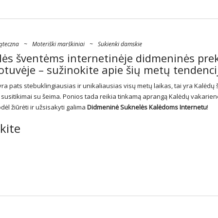
iąteczna
~
Moteriški marškiniai
~
Sukienki damskie
lės šventėms internetinėje didmeninės pre
tuvėje – sužinokite apie šių metų tendenci
ra pats stebuklingiausias ir unikaliausias visų metų laikas, tai yra Kalėdų 
 susitikimai su šeima. Ponios tada reikia tinkamą aprangą Kalėdų vakariene
dėl žiūrėti ir užsisakyti galima
Didmeninė
Suknelės
Kalėdoms Internetu
!
kite