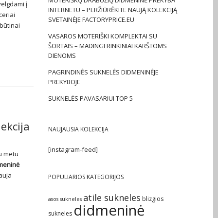
MOTERIŠKŲ DRABUŽIŲ DIDMENINĖ PREKYBA
elgdami į
INTERNETU – PERŽIŪRĖKITE NAUJĄ KOLEKCIJĄ
ceriai
SVETAINĖJE FACTORYPRICE.EU
 būtinai
VASAROS MOTERIŠKI KOMPLEKTAI SU
ŠORTAIS – MADINGI RINKINIAI KARŠTOMS
DIENOMS
PAGRINDINĖS SUKNELĖS DIDMENINĖJE
PREKYBOJE
SUKNELĖS PAVASARIUI TOP 5
ekcija
NAUJAUSIA KOLEKCIJA
[instagram-feed]
nu metu
meninė
nauja
POPULIARIOS KATEGORIJOS
atile sukneles
blizgios
asos sukneles
didmeninė
sukneles