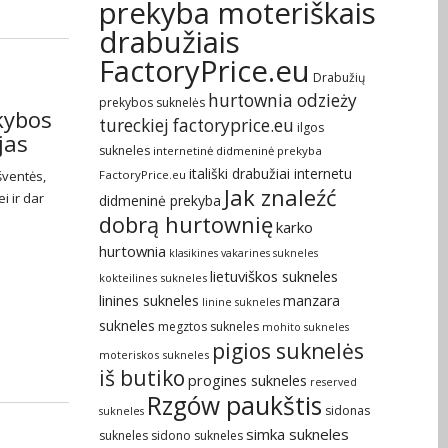
prekyba moteriškais
drabužiais
FactoryPrice.eu
Drabužių
hurtownia odzieży
prekybos suknelės
kybos
tureckiej factoryprice.eu
ilgos
jas
sukneles
internetinė didmeninė prekyba
itališki drabužiai internetu
šventės,
FactoryPrice.eu
Jak znaleźć
i ir dar
didmeninė prekyba
dobrą hurtownię
karko
hurtownia
klasikines vakarines sukneles
lietuviškos sukneles
kokteilines sukneles
linines sukneles
manzara
linine sukneles
sukneles
megztos sukneles
mohito sukneles
pigios suknelės
moteriskos sukneles
iš butiko
progines sukneles
reserved
Rzgów paukštis
sidonas
sukneles
simka sukneles
sukneles
sidono sukneles