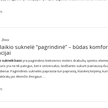
25
Žinios
laikio suknelė “pagrindinė” – būdas komfort
cijai
io suknelė basic
yra pagrindinis kiekvienos moters drabužių spintos elemen
uris yra ne tik patogus, bet ir universalus, leidžiantis sukurti įvairiausią išv
 dienai. Pagrindinės
suknelės
paprastai turi paprastą, klasikinį kirpimą, kuri
atūralų jas dėvinčio žmogaus …
25