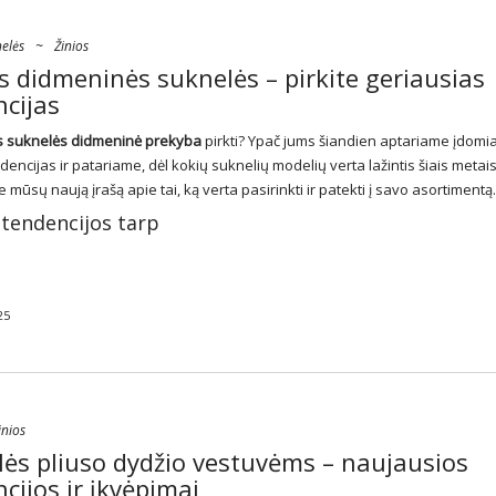
elės
~
Žinios
 didmeninės suknelės – pirkite geriausias
cijas
s
suknelės
didmeninė prekyba
pirkti? Ypač jums šiandien aptariame įdomi
encijas ir patariame, dėl kokių suknelių modelių verta lažintis šiais metais
e mūsų naują įrašą apie tai, ką verta pasirinkti ir patekti į savo asortimentą.
tendencijos tarp
25
inios
ės pliuso dydžio vestuvėms – naujausios
cijos ir įkvėpimai