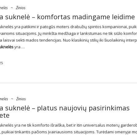
nelės
~
Žinios
a suknelė – komfortas madingame leidime
uknelės
yra patikimi ir patogūs moters drabužių spintos kompanionai, puik
vairioms situacijoms. Jų minkšta medžiaga ir lankstumas ne tik siūlo komfort
žia laisvai sekti mados tendencijas. Nuo klasikinių stilių iki šiuolaikinių interp
uknelės
yra …
25
nelės
~
Žinios
 suknelė – platus naujovių pasirinkimas
ete
uknelės
yra ne tik komforto išraiška, bet ir itin universalus moterų gardero
 puikiai tinkantis pačioms įvairiausioms situacijoms. Turėdami omenyje mo