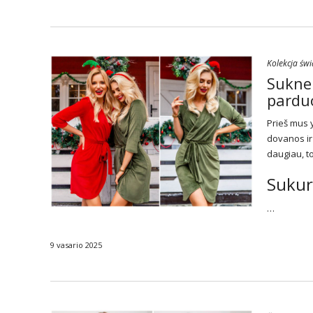
Kolekcja św
Sukne
parduo
Prieš mus y
dovanos ir
daugiau, to
Sukur
…
9 vasario 2025