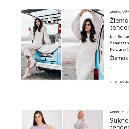
Moterų Sukn
Žiemos
tenden
Kas
žiemo
žiemos tend
Peržiūrėkit
Žiemos 
…
20 sausio 20
Moda
~
Ž
Suknel
tenden