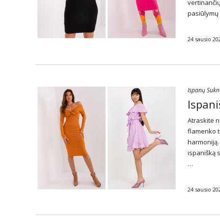
vertinančių
pasiūlymų 
24 sausio 20
Ispanų Sukn
Ispani
Atraskite 
flamenko t
harmoniją. 
ispanišką 
…
24 sausio 20