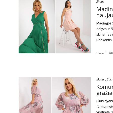
Žinios
Madin
nauja
Madingos 
dalyvauti 
skiriamas n
Renkantis 
1 vasario 20
Moterų Sukn
Komuni
gražia
Plius dydis
formų moter
ypatingai š