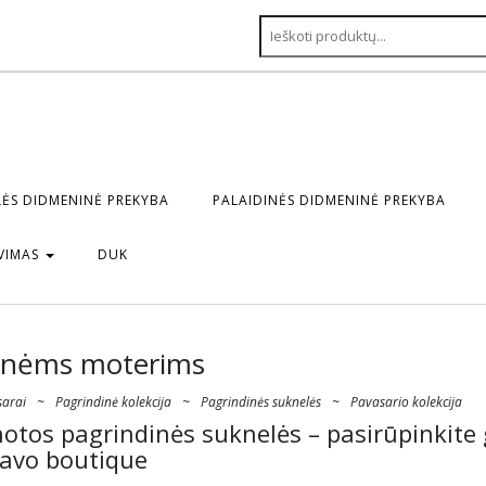
ĖS DIDMENINĖ PREKYBA
PALAIDINĖS DIDMENINĖ PREKYBA
VIMAS
DUK
esnėms moterims
sarai
~
Pagrindinė kolekcija
~
Pagrindinės suknelės
~
Pavasario kolekcija
otos pagrindinės suknelės – pasirūpinkite
savo boutique