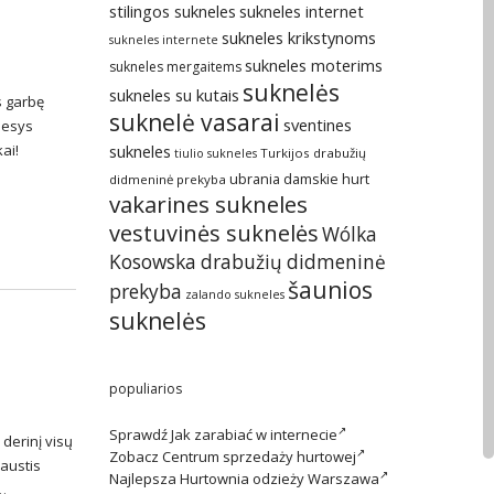
stilingos sukneles
sukneles internet
sukneles krikstynoms
sukneles internete
sukneles moterims
sukneles mergaitems
suknelės
sukneles su kutais
s garbę
suknelė vasarai
sventines
mesys
kai!
sukneles
Turkijos drabužių
tiulio sukneles
ubrania damskie hurt
didmeninė prekyba
vakarines sukneles
vestuvinės suknelės
Wólka
Kosowska drabužių didmeninė
šaunios
prekyba
zalando sukneles
suknelės
populiarios
Sprawdź
Jak zarabiać w internecie
 derinį visų
Zobacz
Centrum sprzedaży hurtowej
jaustis
Najlepsza
Hurtownia odzieży Warszawa
 …