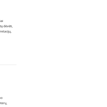
iai
ą dėvėti,
retacijų,
bo
terų,