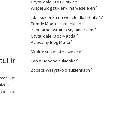
Czytaj dalej
Blog Justy en
Więcej
Blog sukienki na wesele en
Jaka
sukienka na wesele dla 50 latki
?
Trendy
Moda i sukienki en
Popularne ostatnio
stylomierz en
Czytaj dalej
Blog Magda
Polecamy
Blog Marta
Modne
sukienki na wesele
ui ir
Tania i
Modna sukienka
Zobacz
Wszystko o sukienkach
tas. Tai
aizdą
s puikiai