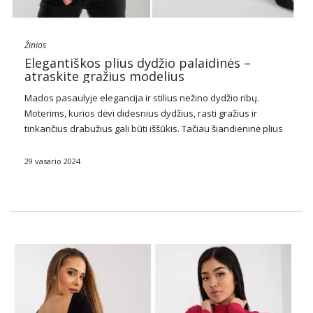
Žinios
Elegantiškos plius dydžio palaidinės –
atraskite gražius modelius
Mados pasaulyje elegancija ir stilius nežino dydžio ribų.
Moterims, kurios dėvi didesnius dydžius, rasti gražius ir
tinkančius drabužius gali būti iššūkis. Tačiau šiandieninė plius
dydžio mada siūlo vis daugiau galimybių, įskaitant elegantiškų
palaidinių srityje. Tai ne tik prabangos išraiška, bet …
29 vasario 2024