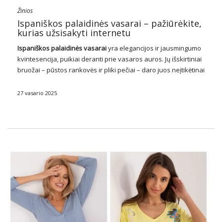
Žinios
Ispaniškos palaidinės vasarai – pažiūrėkite,
kurias užsisakyti internetu
Ispaniškos
palaidinės
vasarai
yra elegancijos ir jausmingumo
kvintesencija, puikiai deranti prie vasaros auros. Jų išskirtiniai
bruožai – pūstos rankovės ir pliki pečiai – daro juos neįtikėtinai
populiariu pasirinkimu šiltesniais mėnesiais. Ispaniškos
moteriškos palaidinės
trykšta subtiliu romantizmu ir moterišku
27 vasario 2025
subtilumu, pridedant …