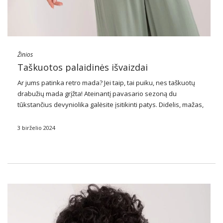
Žinios
Taškuotos palaidinės išvaizdai
Ar jums patinka retro mada? Jei taip, tai puiku, nes taškuotų
drabužių mada grįžta! Ateinantį pavasario sezoną du
tūkstančius devyniolika galėsite įsitikinti patys. Didelis, mažas,
baltas juodas – pažodžiui visi žirniai karaliaus ant visų
drabužių. Štai kodėl šiandien mes apžvelgsime …
3 birželio 2024