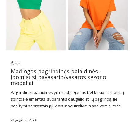
Žinios
Madingos pagrindinės palaidinės –
įdomiausi pavasario/vasaros sezono
modeliai
Pagrindinės
palaidinės
yra neatsiejamas bet kokios drabužių
spintos elementas, sudarantis daugelio stilių pagrindą. Jie
pasižymi paprastais pjūviais ir neutraliomis spalvomis, todėl
jie itin universalūs ir lengvai derinami su kitais drabužių
elementais. Dėl savo universalumo pagrindinės palaidinės yra
29 gegužės 2024
idealus pasirinkimas tiek …