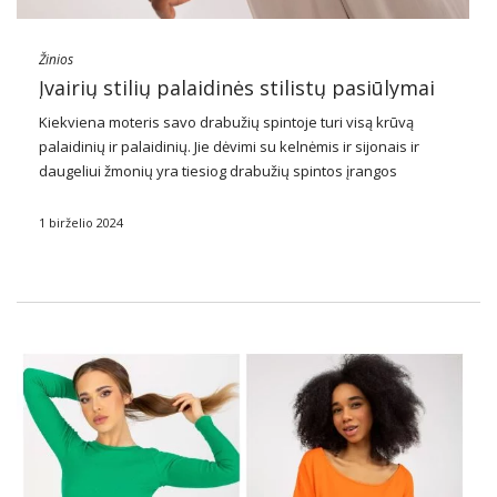
Žinios
Įvairių stilių palaidinės stilistų pasiūlymai
Kiekviena moteris savo drabužių spintoje turi visą krūvą
palaidinių ir palaidinių. Jie dėvimi su kelnėmis ir sijonais ir
daugeliui žmonių yra tiesiog drabužių spintos įrangos
pagrindas. Tai iš tikrųjų taikoma tiek moterims, tiek vyrams.
Peržiūrėkite mūsų aprangos idėjas su palaidine …
1 birželio 2024