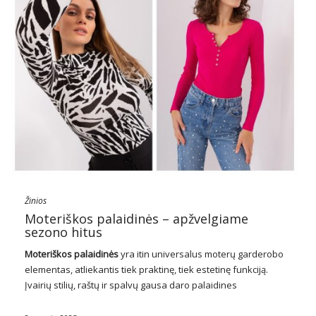
Žinios
Moteriškos palaidinės – apžvelgiame
sezono hitus
Moteriškos palaidinės
yra itin universalus moterų garderobo
elementas, atliekantis tiek praktinę, tiek estetinę funkciją.
Įvairių stilių, raštų ir spalvų gausa daro palaidines
neatskiriama bet kurios moterų drabužių spintos dalimi. Nuo