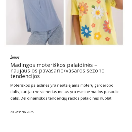
Žinios
Madingos moteriškos palaidinės –
naujausios pavasario/vasaros sezono
tendencijos
Moteriškos palaidinės yra neatsiejama moterų garderobo
dalis, kuri jau ne vienerius metus yra esminė mados pasaulio
dalis. Dėl dinamiškos tendencijų raidos palaidinės nuolat
keičiasi, prisitaikydamos prie moterų poreikių ir pageidavimų.
Šiandien
madingos moteriškos palaidinės
ne tik atlieka
20 vasario 2025
aprangos funkciją, bet …