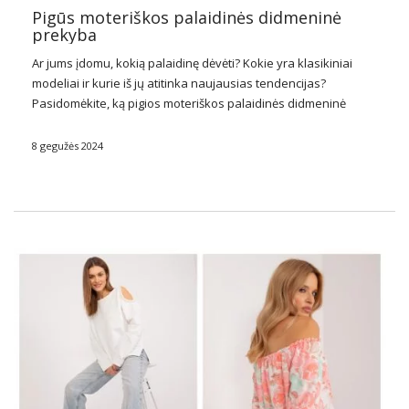
Pigūs moteriškos palaidinės didmeninė
prekyba
Ar jums įdomu, kokią palaidinę dėvėti? Kokie yra klasikiniai
modeliai ir kurie iš jų atitinka naujausias tendencijas?
Pasidomėkite, ką pigios moteriškos palaidinės
didmeninė
prekyba FactoryPrice
.eu turi savo asortimente.
8 gegužės 2024
Klasikinės moteriškos palaidinės
Universalus, nesenstančius moteriškų palaidinių modelius
galima rasti pagrindinėje …