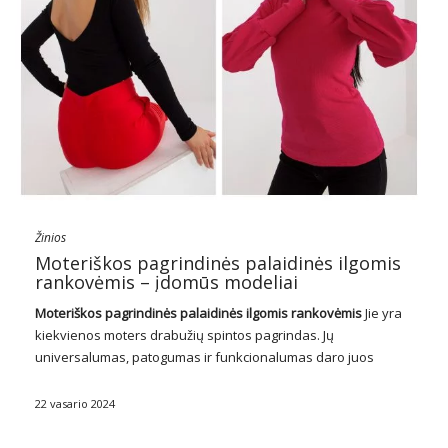
Žinios
Moteriškos pagrindinės palaidinės ilgomis
rankovėmis – įdomūs modeliai
Moteriškos pagrindinės palaidinės ilgomis rankovėmis
Jie yra
kiekvienos moters drabužių spintos pagrindas. Jų
universalumas, patogumas ir funkcionalumas daro juos
nepakeičiamu kasdienio išvaizdos elementu. Nuo paprastų,
aptakių modelių iki subtiliomis detalėmis padailintų, šios
22 vasario 2024
palaidinės siūlo gausybę galimybių sukurti įvairią išvaizdą,
pritaikytą …