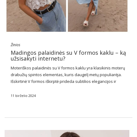
Žinios
Madingos palaidinės su V formos kaklu – ką
užsisakyti internetu?
Moteriškos palaidinės
su V formos kaklu yra klasikinis moterų
drabužių spintos elementas, kuris daugelį metų populiarėja.
Išskirtinė V formos iškirptė prideda subtilios elegancijos ir
vizualiai slims siluetą, todėl tai puikus pasirinkimas įvairioms
progoms. Šios
palaidinės
yra labai universalios – jos …
11 birželio 2024