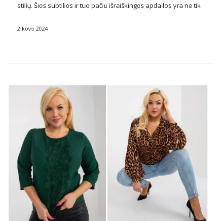
stilių. Šios subtilios ir tuo pačiu išraiškingos apdailos yra ne tik
praktiškos, bet ir veikia kaip unikali išraiškos forma, leidžianti
jų nešiotojams išreikšti savo asmenybę įvairiais pjūviais, …
2 kovo 2024