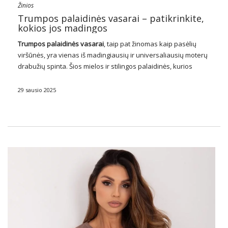
Žinios
Trumpos palaidinės vasarai – patikrinkite,
kokios jos madingos
Trumpos
palaidinės
vasarai
, taip pat žinomas kaip pasėlių
viršūnės, yra vienas iš madingiausių ir universaliausių moterų
drabužių spinta. Šios mielos ir stilingos palaidinės, kurios
baigiasi virš juosmens, puikiai tinka įvairiems išvaizdams, nuo
kasdienių iki elegantiškesnių! Crop viršūnės laimėjo
29 sausio 2025
fashionistas …