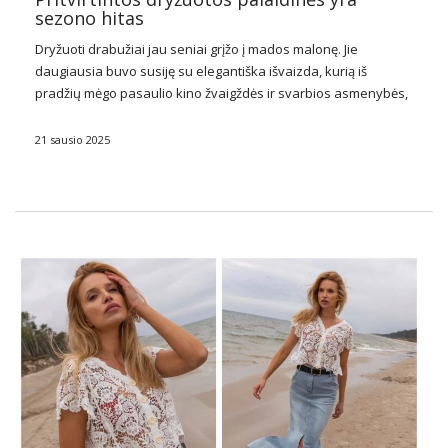
sezono hitas
Dryžuoti drabužiai jau seniai grįžo į mados malonę. Jie
daugiausia buvo susiję su elegantiška išvaizda, kurią iš
pradžių mėgo pasaulio kino žvaigždės ir svarbios asmenybės,
tokios kaip Winstonas Churchillis. Juostelės motyvas
naudojamas tiek vyrų, tiek moterų madoje. Internetinėse ir
21 sausio 2025
stacionariose …