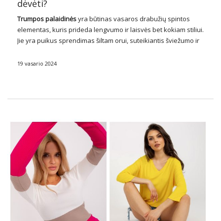
dėvėti?
Trumpos
palaidinės
yra būtinas vasaros drabužių spintos
elementas, kuris prideda lengvumo ir laisvės bet kokiam stiliui.
Jie yra puikus sprendimas šiltam orui, suteikiantis šviežumo ir
komforto bet kokioje situacijoje. Įkvėptos naujausių mados
tendencijų, trumpos palaidinės siūlo įvairius stilius, dizainus ir
19 vasario 2024
…