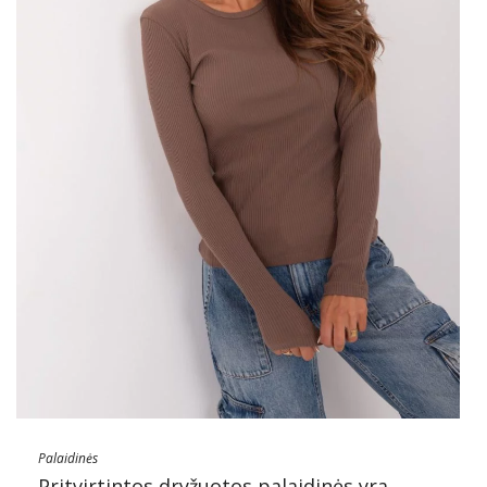
Palaidinės
Pritvirtintos dryžuotos palaidinės yra