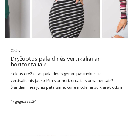
Žinios
Dryžuotos palaidinės vertikaliai ar
horizontaliai?
Kokias dryžuotas palaidines geriau pasirinkti? Tie
vertikaliomis juostelėmis ar horizontaliais ornamentais?
Šiandien mes jums patarsime, kurie modeliai puikiai atrodo ir
su kuo verta juos dėvėti.
17 gegužės 2024
Kokias dryžuotas palaidines
pasirinkti?
Puikus pasirinkimas yra abu
dryžuotos palaidinės
horizontalus ir vertikalus. Vertikalūs raštai …