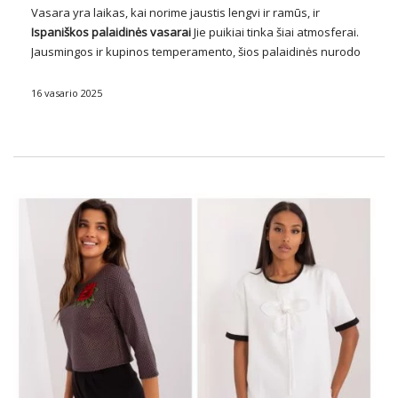
Vasara yra laikas, kai norime jaustis lengvi ir ramūs, ir
Ispaniškos
palaidinės
vasarai
Jie puikiai tinka šiai atmosferai.
Jausmingos ir kupinos temperamento, šios palaidinės nurodo
tradicinius ispaniškus drabužius, suteikdamos nepakartojamo
žavesio ir elegancijos mūsų vasaros išvaizdai. Jiems dažnai
16 vasario 2025
būdinga nėrinių …