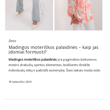
Žinios
Madingos moteriškos palaidinės – kaip jas
įdomiai formuoti?
Madingos moteriškos palaidinės
yra pagrindinis kiekvienos
moters drabužių spintos elementas, leidžiantis išreikšti
individualų stilių ir pabrėžti asmenybę. Šiais laikais mada siūlo
daugybę variantų, kai kalbama apie palaidinių stilių, spalvų,
medžiagų ir dizaino įvairovę. Tiek pavasario-vasaros sezono
18 balandžio 2024
metu, tiek rudens-žiemos sezono …