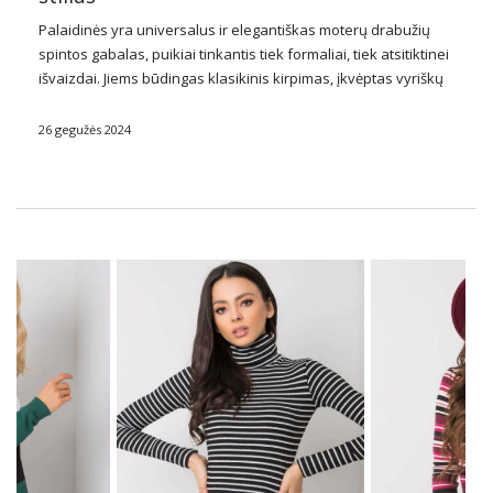
Palaidinės
yra universalus ir
elegantiškas
moterų drabužių
spintos gabalas, puikiai tinkantis tiek formaliai, tiek atsitiktinei
išvaizdai. Jiems būdingas klasikinis kirpimas, įkvėptas vyriškų
marškinių, tačiau jie dažnai praturtinti subtiliomis detalėmis,
suteikiančiomis jiems moterišką prisilietimą. Galima įsigyti
26 gegužės 2024
įvairių dizainų, spalvų ir medžiagų, …