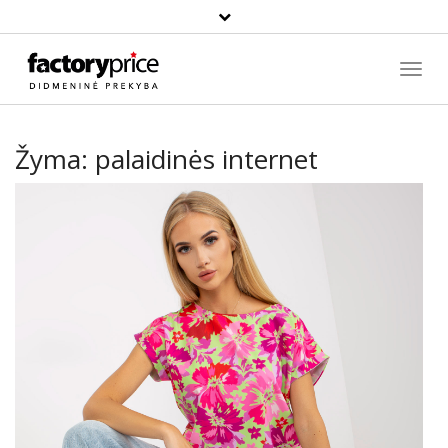
Paieška
Toggl
Navig
Žyma:
palaidinės internet