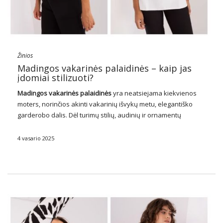
Žinios
Madingos vakarinės palaidinės – kaip jas
įdomiai stilizuoti?
Madingos vakarinės palaidinės
yra neatsiejama kiekvienos
moters, norinčios akinti vakarinių išvykų metu, elegantiško
garderobo dalis. Dėl turimų stilių, audinių ir ornamentų
įvairovės vakarinės palaidinės leidžia sukurti unikalius ir
stilingus kūrinius ypatingoms progoms. Nesvarbu, ar ketinate
4 vasario 2025
romantišką vakarienę, formalų vakarėlį ar …