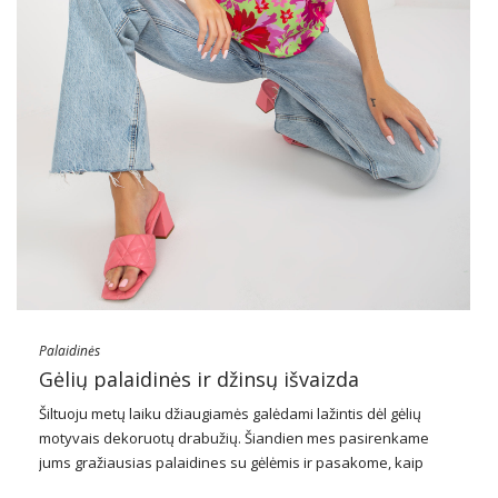
Palaidinės
Gėlių palaidinės ir džinsų išvaizda
Šiltuoju metų laiku džiaugiamės galėdami lažintis dėl gėlių
motyvais dekoruotų drabužių. Šiandien mes pasirenkame
jums gražiausias palaidines su gėlėmis ir pasakome, kaip
sukurti puikią išvaizdą su džinsais su jais. Pažiūrėkite, kokie