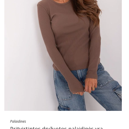
Palaidinės
Pritvirtintos dryžuotos palaidinės yra