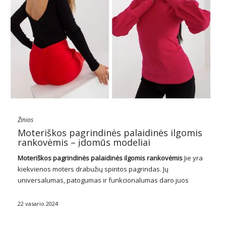
Žinios
Moteriškos pagrindinės palaidinės ilgomis
rankovėmis – įdomūs modeliai
Moteriškos pagrindinės palaidinės ilgomis rankovėmis
Jie yra
kiekvienos moters drabužių spintos pagrindas. Jų
universalumas, patogumas ir funkcionalumas daro juos
nepakeičiamu kasdienio išvaizdos elementu. Nuo paprastų,
aptakių modelių iki subtiliomis detalėmis padailintų, šios
22 vasario 2024
palaidinės siūlo gausybę galimybių sukurti įvairią išvaizdą,
pritaikytą …