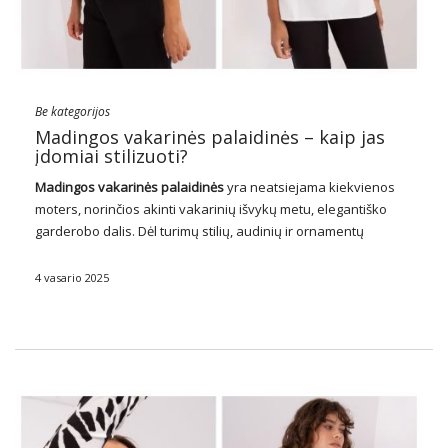
Be kategorijos
Madingos vakarinės palaidinės – kaip jas
įdomiai stilizuoti?
Madingos vakarinės palaidinės
yra neatsiejama kiekvienos
moters, norinčios akinti vakarinių išvykų metu, elegantiško
garderobo dalis. Dėl turimų stilių, audinių ir ornamentų
įvairovės vakarinės palaidinės leidžia sukurti unikalius ir
stilingus kūrinius ypatingoms progoms. Nesvarbu, ar ketinate
4 vasario 2025
romantišką vakarienę, formalų vakarėlį ar …