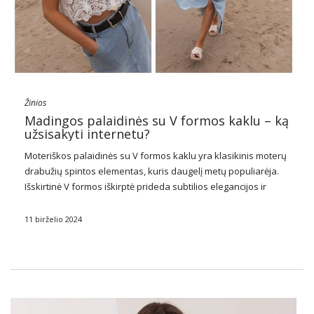
Žinios
Madingos palaidinės su V formos kaklu – ką
užsisakyti internetu?
Moteriškos palaidinės
su V formos kaklu yra klasikinis moterų
drabužių spintos elementas, kuris daugelį metų populiarėja.
Išskirtinė V formos iškirptė prideda subtilios elegancijos ir
vizualiai slims siluetą, todėl tai puikus pasirinkimas įvairioms
progoms. Šios
palaidinės
yra labai universalios – jos …
11 birželio 2024