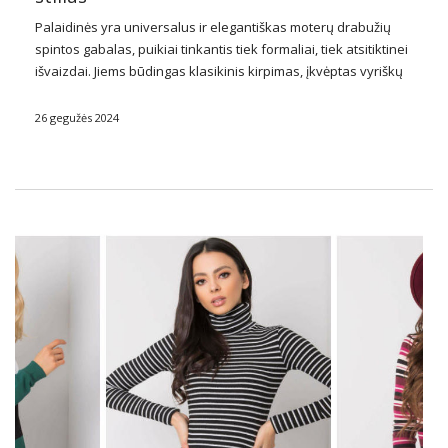
Palaidinės
yra universalus ir
elegantiškas
moterų drabužių
spintos gabalas, puikiai tinkantis tiek formaliai, tiek atsitiktinei
išvaizdai. Jiems būdingas klasikinis kirpimas, įkvėptas vyriškų
marškinių, tačiau jie dažnai praturtinti subtiliomis detalėmis,
suteikiančiomis jiems moterišką prisilietimą. Galima įsigyti
26 gegužės 2024
įvairių dizainų, spalvų ir medžiagų, …