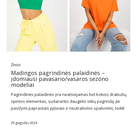
Žinios
Madingos pagrindinės palaidinės –
įdomiausi pavasario/vasaros sezono
modeliai
Pagrindinės
palaidinės
yra neatsiejamas bet kokios drabužių
spintos elementas, sudarantis daugelio stilių pagrindą. Jie
pasižymi paprastais pjūviais ir neutraliomis spalvomis, todėl
jie itin universalūs ir lengvai derinami su kitais drabužių
elementais. Dėl savo universalumo pagrindinės palaidinės yra
29 gegužės 2024
idealus pasirinkimas tiek …