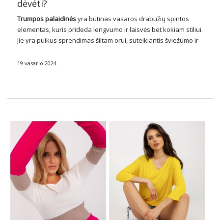
dėvėti?
Trumpos
palaidinės
yra būtinas vasaros drabužių spintos
elementas, kuris prideda lengvumo ir laisvės bet kokiam stiliui.
Jie yra puikus sprendimas šiltam orui, suteikiantis šviežumo ir
komforto bet kokioje situacijoje. Įkvėptos naujausių mados
tendencijų, trumpos palaidinės siūlo įvairius stilius, dizainus ir
19 vasario 2024
…