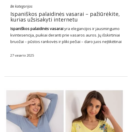
Be kategorijos
Ispaniškos palaidinės vasarai – pažiūrėkite,
kurias užsisakyti internetu
Ispaniškos
palaidinės
vasarai
yra elegancijos ir jausmingumo
kvintesencija, puikiai deranti prie vasaros auros. Jų išskirtiniai
bruožai – pūstos rankovės ir pliki pečiai – daro juos neįtikėtinai
populiariu pasirinkimu šiltesniais mėnesiais. Ispaniškos
moteriškos palaidinės
trykšta subtiliu romantizmu ir moterišku
27 vasario 2025
subtilumu, pridedant …