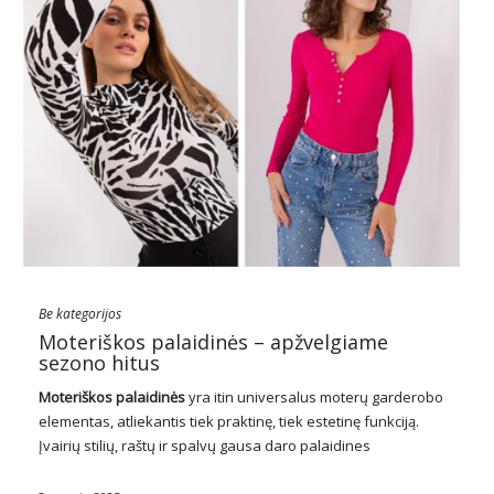
Be kategorijos
Moteriškos palaidinės – apžvelgiame
sezono hitus
Moteriškos palaidinės
yra itin universalus moterų garderobo
elementas, atliekantis tiek praktinę, tiek estetinę funkciją.
Įvairių stilių, raštų ir spalvų gausa daro palaidines
neatskiriama bet kurios moterų drabužių spintos dalimi. Nuo