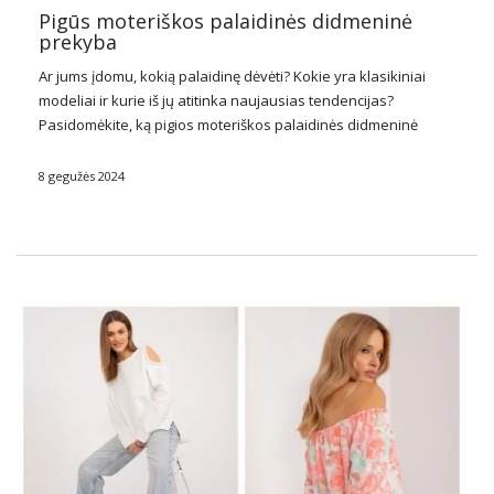
Pigūs moteriškos palaidinės didmeninė
prekyba
Ar jums įdomu, kokią palaidinę dėvėti? Kokie yra klasikiniai
modeliai ir kurie iš jų atitinka naujausias tendencijas?
Pasidomėkite, ką pigios moteriškos palaidinės
didmeninė
prekyba FactoryPrice
.eu turi savo asortimente.
8 gegužės 2024
Klasikinės moteriškos palaidinės
Universalus, nesenstančius moteriškų palaidinių modelius
galima rasti pagrindinėje …