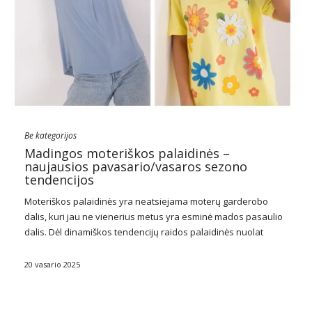
Be kategorijos
Madingos moteriškos palaidinės –
naujausios pavasario/vasaros sezono
tendencijos
Moteriškos palaidinės yra neatsiejama moterų garderobo
dalis, kuri jau ne vienerius metus yra esminė mados pasaulio
dalis. Dėl dinamiškos tendencijų raidos palaidinės nuolat
keičiasi, prisitaikydamos prie moterų poreikių ir pageidavimų.
Šiandien
madingos moteriškos palaidinės
ne tik atlieka
20 vasario 2025
aprangos funkciją, bet …