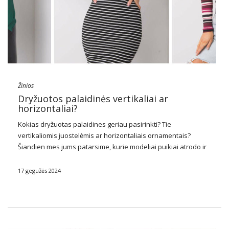
Žinios
Dryžuotos palaidinės vertikaliai ar
horizontaliai?
Kokias dryžuotas palaidines geriau pasirinkti? Tie
vertikaliomis juostelėmis ar horizontaliais ornamentais?
Šiandien mes jums patarsime, kurie modeliai puikiai atrodo ir
su kuo verta juos dėvėti.
17 gegužės 2024
Kokias dryžuotas palaidines
pasirinkti?
Puikus pasirinkimas yra abu
dryžuotos palaidinės
horizontalus ir vertikalus. Vertikalūs raštai …