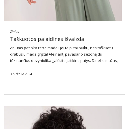
Žinios
Taškuotos palaidinės išvaizdai
Ar jums patinka retro mada? Jei taip, tai puiku, nes taškuotų
drabužių mada grįžta! Ateinantį pavasario sezoną du
tūkstančius devyniolika galėsite įsitikinti patys. Didelis, mažas,
baltas juodas – pažodžiui visi žirniai karaliaus ant visų
drabužių. Štai kodėl šiandien mes apžvelgsime …
3 birželio 2024