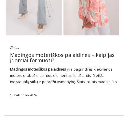
Žinios
Madingos moteriškos palaidinės – kaip jas
įdomiai formuoti?
Madingos moteriškos palaidinės
yra pagrindinis kiekvienos
moters drabužių spintos elementas, leidžiantis išreikšti
individualų stilių ir pabrėžti asmenybę. Šiais laikais mada siūlo
daugybę variantų, kai kalbama apie palaidinių stilių, spalvų,
medžiagų ir dizaino įvairovę. Tiek pavasario-vasaros sezono
18 balandžio 2024
metu, tiek rudens-žiemos sezono …