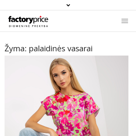
Paieška
Toggl
Navig
Žyma:
palaidinės vasarai