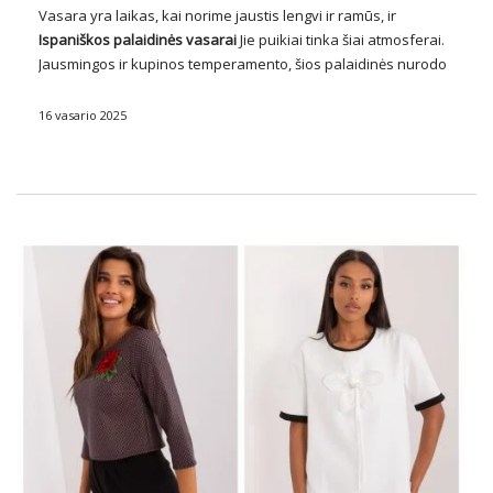
Vasara yra laikas, kai norime jaustis lengvi ir ramūs, ir
Ispaniškos
palaidinės
vasarai
Jie puikiai tinka šiai atmosferai.
Jausmingos ir kupinos temperamento, šios palaidinės nurodo
tradicinius ispaniškus drabužius, suteikdamos nepakartojamo
žavesio ir elegancijos mūsų vasaros išvaizdai. Jiems dažnai
16 vasario 2025
būdinga nėrinių …