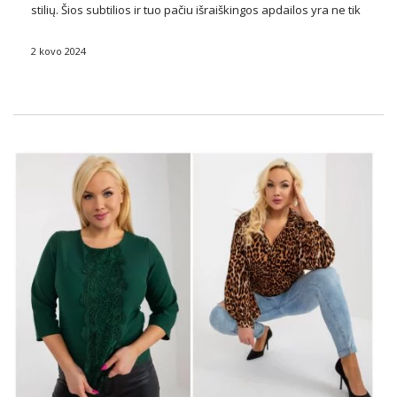
stilių. Šios subtilios ir tuo pačiu išraiškingos apdailos yra ne tik
praktiškos, bet ir veikia kaip unikali išraiškos forma, leidžianti
jų nešiotojams išreikšti savo asmenybę įvairiais pjūviais, …
2 kovo 2024