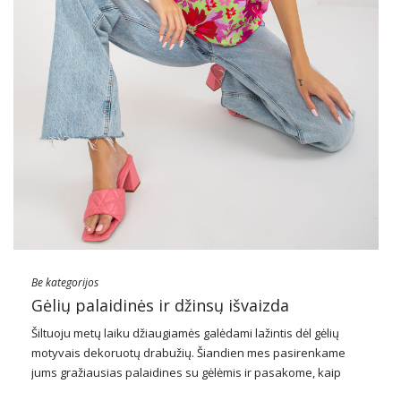
Be kategorijos
Gėlių palaidinės ir džinsų išvaizda
Šiltuoju metų laiku džiaugiamės galėdami lažintis dėl gėlių
motyvais dekoruotų drabužių. Šiandien mes pasirenkame
jums gražiausias palaidines su gėlėmis ir pasakome, kaip
sukurti puikią išvaizdą su džinsais su jais. Pažiūrėkite, kokie