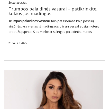
Be kategorijos
Trumpos palaidinės vasarai – patikrinkite,
kokios jos madingos
Trumpos
palaidinės
vasarai
, taip pat žinomas kaip pasėlių
viršūnės, yra vienas iš madingiausių ir universaliausių moterų
drabužių spinta. Šios mielos ir stilingos palaidinės, kurios
baigiasi virš juosmens, puikiai tinka įvairiems išvaizdams, nuo
kasdienių iki elegantiškesnių! Crop viršūnės laimėjo
29 sausio 2025
fashionistas …