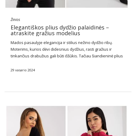
Žinios
Elegantiškos plius dydžio palaidinės –
atraskite gražius modelius
Mados pasaulyje elegancija ir stilius nežino dydžio ribų.
Moterims, kurios dėvi didesnius dydžius, rasti gražius ir
tinkančius drabužius gali būti iššūkis. Tačiau šiandieninė plius
dydžio mada siūlo vis daugiau galimybių, įskaitant elegantiškų
palaidinių srityje. Tai ne tik prabangos išraiška, bet …
29 vasario 2024