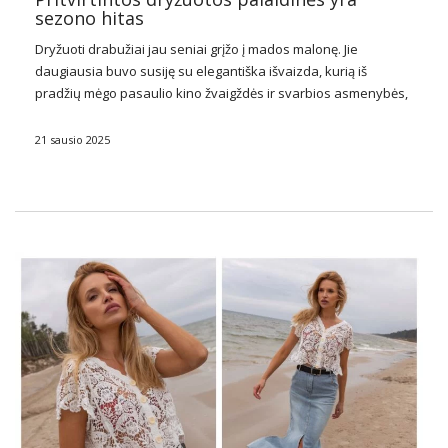
sezono hitas
Dryžuoti drabužiai jau seniai grįžo į mados malonę. Jie
daugiausia buvo susiję su elegantiška išvaizda, kurią iš
pradžių mėgo pasaulio kino žvaigždės ir svarbios asmenybės,
tokios kaip Winstonas Churchillis. Juostelės motyvas
naudojamas tiek vyrų, tiek moterų madoje. Internetinėse ir
21 sausio 2025
stacionariose …