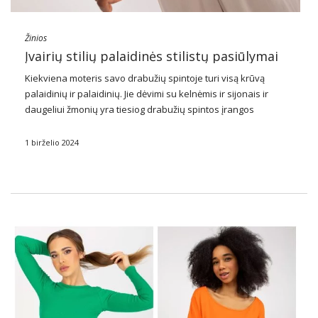
Žinios
Įvairių stilių palaidinės stilistų pasiūlymai
Kiekviena moteris savo drabužių spintoje turi visą krūvą
palaidinių ir palaidinių. Jie dėvimi su kelnėmis ir sijonais ir
daugeliui žmonių yra tiesiog drabužių spintos įrangos
pagrindas. Tai iš tikrųjų taikoma tiek moterims, tiek vyrams.
Peržiūrėkite mūsų aprangos idėjas su palaidine …
1 birželio 2024