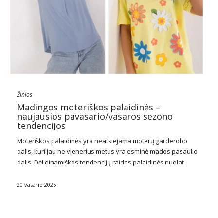
Žinios
Madingos moteriškos palaidinės –
naujausios pavasario/vasaros sezono
tendencijos
Moteriškos palaidinės yra neatsiejama moterų garderobo
dalis, kuri jau ne vienerius metus yra esminė mados pasaulio
dalis. Dėl dinamiškos tendencijų raidos palaidinės nuolat
keičiasi, prisitaikydamos prie moterų poreikių ir pageidavimų.
Šiandien
madingos moteriškos palaidinės
ne tik atlieka
20 vasario 2025
aprangos funkciją, bet …