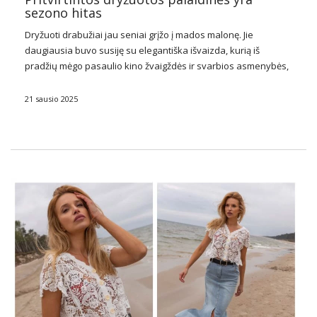
sezono hitas
Dryžuoti drabužiai jau seniai grįžo į mados malonę. Jie
daugiausia buvo susiję su elegantiška išvaizda, kurią iš
pradžių mėgo pasaulio kino žvaigždės ir svarbios asmenybės,
tokios kaip Winstonas Churchillis. Juostelės motyvas
naudojamas tiek vyrų, tiek moterų madoje. Internetinėse ir
21 sausio 2025
stacionariose …