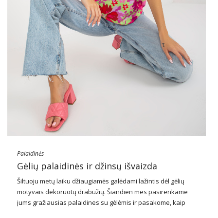
Palaidinės
Gėlių palaidinės ir džinsų išvaizda
Šiltuoju metų laiku džiaugiamės galėdami lažintis dėl gėlių
motyvais dekoruotų drabužių. Šiandien mes pasirenkame
jums gražiausias palaidines su gėlėmis ir pasakome, kaip
sukurti puikią išvaizdą su džinsais su jais. Pažiūrėkite, kokie