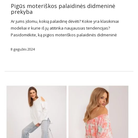
Pigūs moteriškos palaidinės didmeninė
prekyba
Ar jums įdomu, kokią palaidinę dėvėti? Kokie yra klasikiniai
modeliai ir kurie iš jų atitinka naujausias tendencijas?
Pasidomėkite, ką pigios moteriškos palaidinės
didmeninė
prekyba FactoryPrice
.eu turi savo asortimente.
8 gegužės 2024
Klasikinės moteriškos palaidinės
Universalus, nesenstančius moteriškų palaidinių modelius
galima rasti pagrindinėje …