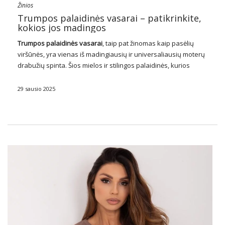
Žinios
Trumpos palaidinės vasarai – patikrinkite,
kokios jos madingos
Trumpos
palaidinės
vasarai
, taip pat žinomas kaip pasėlių
viršūnės, yra vienas iš madingiausių ir universaliausių moterų
drabužių spinta. Šios mielos ir stilingos palaidinės, kurios
baigiasi virš juosmens, puikiai tinka įvairiems išvaizdams, nuo
kasdienių iki elegantiškesnių! Crop viršūnės laimėjo
29 sausio 2025
fashionistas …