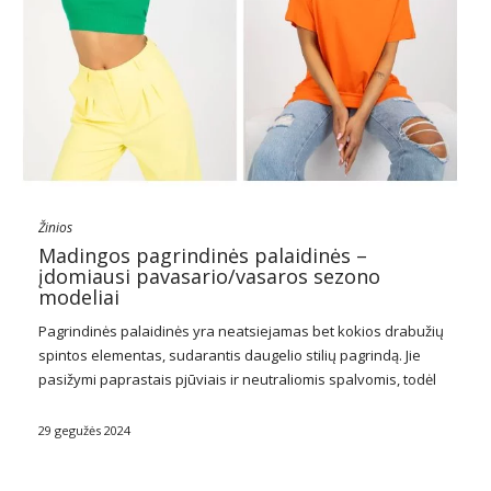
Žinios
Madingos pagrindinės palaidinės –
įdomiausi pavasario/vasaros sezono
modeliai
Pagrindinės
palaidinės
yra neatsiejamas bet kokios drabužių
spintos elementas, sudarantis daugelio stilių pagrindą. Jie
pasižymi paprastais pjūviais ir neutraliomis spalvomis, todėl
jie itin universalūs ir lengvai derinami su kitais drabužių
elementais. Dėl savo universalumo pagrindinės palaidinės yra
29 gegužės 2024
idealus pasirinkimas tiek …