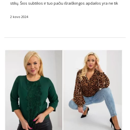
stilių. Šios subtilios ir tuo pačiu išraiškingos apdailos yra ne tik
praktiškos, bet ir veikia kaip unikali išraiškos forma, leidžianti
jų nešiotojams išreikšti savo asmenybę įvairiais pjūviais, …
2 kovo 2024