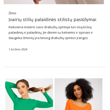
Žinios
Įvairių stilių palaidinės stilistų pasiūlymai
Kiekviena moteris savo drabužių spintoje turi visą krūvą
palaidinių ir palaidinių. Jie dėvimi su kelnėmis ir sijonais ir
daugeliui žmonių yra tiesiog drabužių spintos įrangos
pagrindas. Tai iš tikrųjų taikoma tiek moterims, tiek vyrams.
Peržiūrėkite mūsų aprangos idėjas su palaidine …
1 birželio 2024