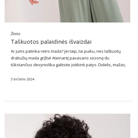
Žinios
Taškuotos palaidinės išvaizdai
Ar jums patinka retro mada? Jei taip, tai puiku, nes taškuotų
drabužių mada grįžta! Ateinantį pavasario sezoną du
tūkstančius devyniolika galėsite įsitikinti patys. Didelis, mažas,
baltas juodas – pažodžiui visi žirniai karaliaus ant visų
drabužių. Štai kodėl šiandien mes apžvelgsime …
3 birželio 2024