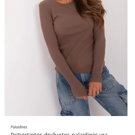
Palaidinės
Pritvirtintos dryžuotos palaidinės yra