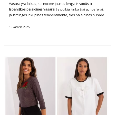
Vasara yra laikas, kai norime jaustis lengvi ir ramūs, ir
Ispaniškos
palaidinės
vasarai
Jie puikiai tinka šiai atmosferai.
Jausmingos ir kupinos temperamento, šios palaidinės nurodo
tradicinius ispaniškus drabužius, suteikdamos nepakartojamo
žavesio ir elegancijos mūsų vasaros išvaizdai. Jiems dažnai
16 vasario 2025
būdinga nėrinių …