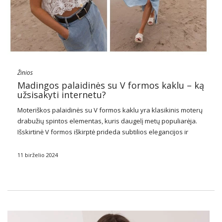
Žinios
Madingos palaidinės su V formos kaklu – ką
užsisakyti internetu?
Moteriškos palaidinės
su V formos kaklu yra klasikinis moterų
drabužių spintos elementas, kuris daugelį metų populiarėja.
Išskirtinė V formos iškirptė prideda subtilios elegancijos ir
vizualiai slims siluetą, todėl tai puikus pasirinkimas įvairioms
progoms. Šios
palaidinės
yra labai universalios – jos …
11 birželio 2024