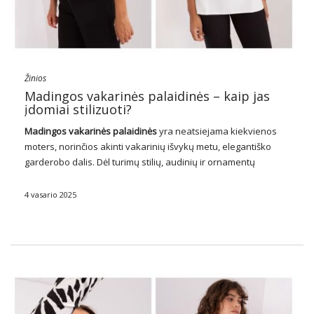
Žinios
Madingos vakarinės palaidinės – kaip jas
įdomiai stilizuoti?
Madingos vakarinės palaidinės
yra neatsiejama kiekvienos
moters, norinčios akinti vakarinių išvykų metu, elegantiško
garderobo dalis. Dėl turimų stilių, audinių ir ornamentų
įvairovės vakarinės palaidinės leidžia sukurti unikalius ir
stilingus kūrinius ypatingoms progoms. Nesvarbu, ar ketinate
4 vasario 2025
romantišką vakarienę, formalų vakarėlį ar …