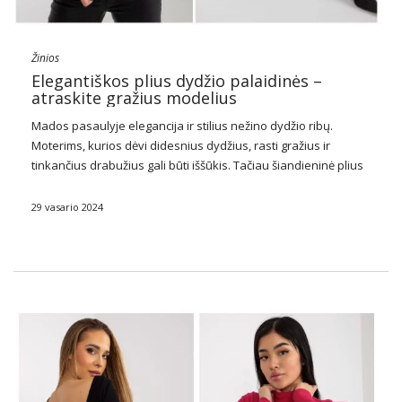
Žinios
Elegantiškos plius dydžio palaidinės –
atraskite gražius modelius
Mados pasaulyje elegancija ir stilius nežino dydžio ribų.
Moterims, kurios dėvi didesnius dydžius, rasti gražius ir
tinkančius drabužius gali būti iššūkis. Tačiau šiandieninė plius
dydžio mada siūlo vis daugiau galimybių, įskaitant elegantiškų
palaidinių srityje. Tai ne tik prabangos išraiška, bet …
29 vasario 2024