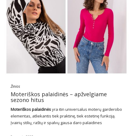
Žinios
Moteriškos palaidinės – apžvelgiame
sezono hitus
Moteriškos palaidinės
yra itin universalus moterų garderobo
elementas, atliekantis tiek praktinę, tiek estetinę funkciją.
Įvairių stilių, raštų ir spalvų gausa daro palaidines
neatskiriama bet kurios moterų drabužių spintos dalimi. Nuo