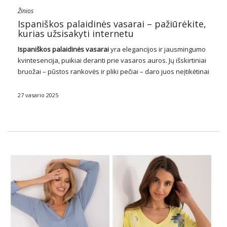
Žinios
Ispaniškos palaidinės vasarai – pažiūrėkite,
kurias užsisakyti internetu
Ispaniškos
palaidinės
vasarai
yra elegancijos ir jausmingumo
kvintesencija, puikiai deranti prie vasaros auros. Jų išskirtiniai
bruožai – pūstos rankovės ir pliki pečiai – daro juos neįtikėtinai
populiariu pasirinkimu šiltesniais mėnesiais. Ispaniškos
moteriškos palaidinės
trykšta subtiliu romantizmu ir moterišku
27 vasario 2025
subtilumu, pridedant …