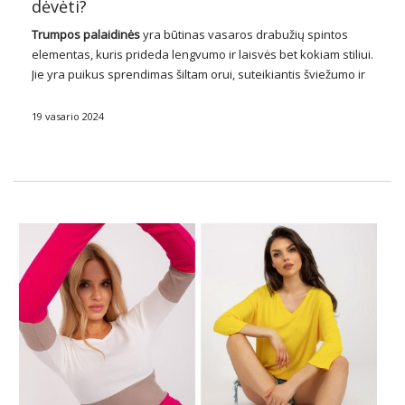
dėvėti?
Trumpos
palaidinės
yra būtinas vasaros drabužių spintos
elementas, kuris prideda lengvumo ir laisvės bet kokiam stiliui.
Jie yra puikus sprendimas šiltam orui, suteikiantis šviežumo ir
komforto bet kokioje situacijoje. Įkvėptos naujausių mados
tendencijų, trumpos palaidinės siūlo įvairius stilius, dizainus ir
19 vasario 2024
…