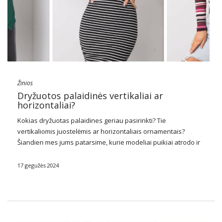
Žinios
Dryžuotos palaidinės vertikaliai ar
horizontaliai?
Kokias dryžuotas palaidines geriau pasirinkti? Tie
vertikaliomis juostelėmis ar horizontaliais ornamentais?
Šiandien mes jums patarsime, kurie modeliai puikiai atrodo ir
su kuo verta juos dėvėti.
17 gegužės 2024
Kokias dryžuotas palaidines
pasirinkti?
Puikus pasirinkimas yra abu
dryžuotos palaidinės
horizontalus ir vertikalus. Vertikalūs raštai …