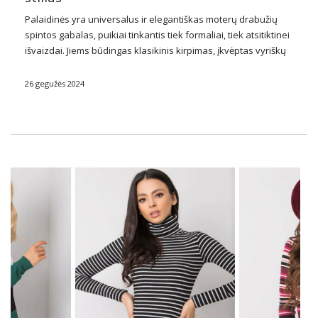
Palaidinės
yra universalus ir
elegantiškas
moterų drabužių
spintos gabalas, puikiai tinkantis tiek formaliai, tiek atsitiktinei
išvaizdai. Jiems būdingas klasikinis kirpimas, įkvėptas vyriškų
marškinių, tačiau jie dažnai praturtinti subtiliomis detalėmis,
suteikiančiomis jiems moterišką prisilietimą. Galima įsigyti
26 gegužės 2024
įvairių dizainų, spalvų ir medžiagų, …