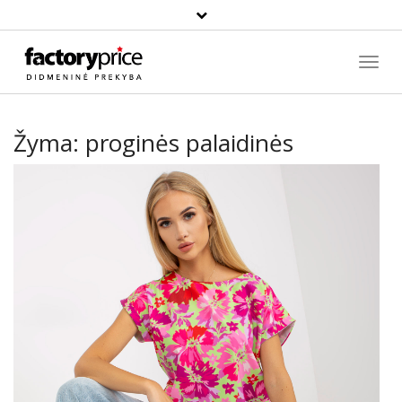
Paieška
Toggl
Navig
Žyma:
proginės palaidinės