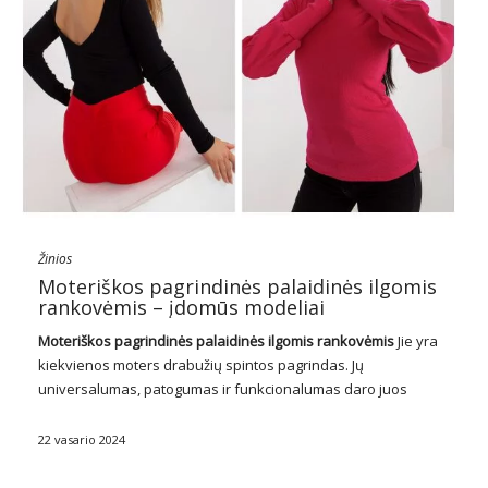
Žinios
Moteriškos pagrindinės palaidinės ilgomis
rankovėmis – įdomūs modeliai
Moteriškos pagrindinės palaidinės ilgomis rankovėmis
Jie yra
kiekvienos moters drabužių spintos pagrindas. Jų
universalumas, patogumas ir funkcionalumas daro juos
nepakeičiamu kasdienio išvaizdos elementu. Nuo paprastų,
aptakių modelių iki subtiliomis detalėmis padailintų, šios
22 vasario 2024
palaidinės siūlo gausybę galimybių sukurti įvairią išvaizdą,
pritaikytą …