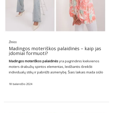
Žinios
Madingos moteriškos palaidinės – kaip jas
įdomiai formuoti?
Madingos moteriškos palaidinės
yra pagrindinis kiekvienos
moters drabužių spintos elementas, leidžiantis išreikšti
individualų stilių ir pabrėžti asmenybę. Šiais laikais mada siūlo
daugybę variantų, kai kalbama apie palaidinių stilių, spalvų,
medžiagų ir dizaino įvairovę. Tiek pavasario-vasaros sezono
18 balandžio 2024
metu, tiek rudens-žiemos sezono …