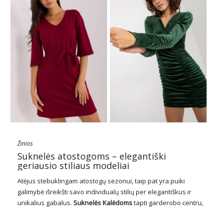
Žinios
Suknelės atostogoms – elegantiški
geriausio stiliaus modeliai
Atėjus stebuklingam atostogų sezonui, taip pat yra puiki
galimybė išreikšti savo individualų stilių per elegantiškus ir
unikalius gabalus.
Suknelės
Kalėdoms
tapti garderobo centru,
pridedant unikalų spindesį ir šventinį žavesį bet kokiai