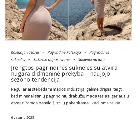
Kolekcija vasarai
~
Pagrindinė kolekcija
~
Pagrindinės
suknelės
~
Sukienki dopasowane
~
Sukienki na lato
Įrengtos pagrindinės suknelės su atvira
nugara didmeninė prekyba – naujojo
sezono tendencija
Reguliariai stebėdami mados industriją, galime drąsiai teigti,
kad minimalistinių pagrindinių drabužių mada tęsiasi geriausiu
atveju! Ponios pamilo šį stilių pakankamai, kad joms reikia
tokio tipo drabužių bet kuriam sezonui, stiliaus, atitinkančio
orą. Artėjant vasarai, ant viršaus dabar bus ne tik …
6 vasario 2025