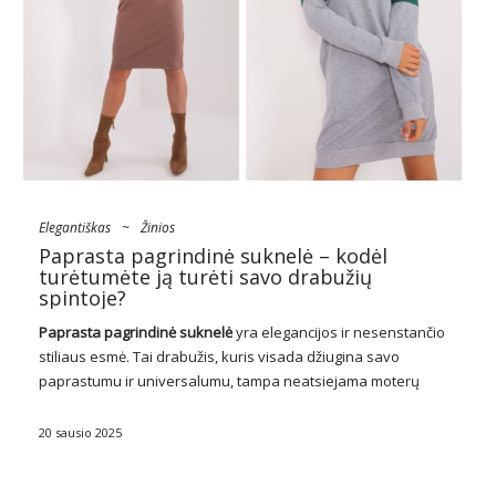
Elegantiškas
~
Žinios
Paprasta pagrindinė suknelė – kodėl
turėtumėte ją turėti savo drabužių
spintoje?
Paprasta pagrindinė suknelė
yra elegancijos ir nesenstančio
stiliaus esmė. Tai drabužis, kuris visada džiugina savo
paprastumu ir universalumu, tampa neatsiejama moterų
drabužių spintos dalimi. Nors gali atrodyti, kad paprastumas
yra nedidelis pranašumas, iš tikrųjų būtent paprastumas yra
20 sausio 2025
raktas į sėkmę, …