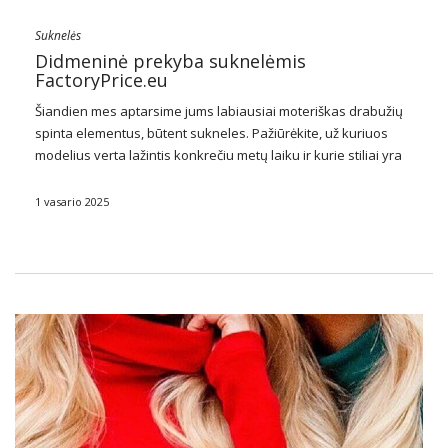
Suknelės
Didmeninė prekyba suknelėmis
FactoryPrice.eu
Šiandien mes aptarsime jums labiausiai moteriškas drabužių
spinta elementus, būtent sukneles. Pažiūrėkite, už kuriuos
modelius verta lažintis konkrečiu metų laiku ir kurie stiliai yra
nesenstantys. Pasidomėkite, kokių prekių
didmeninė prekyba
suknelėmis FactoryPrice.eu turi savo pasiūlyme.
Didmeninė
1 vasario 2025
prekyba suknelėmis FactoryPrice.eu
Kaip
…