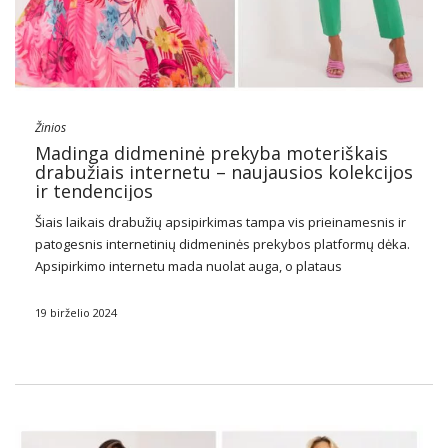
Žinios
Madinga didmeninė prekyba moteriškais
drabužiais internetu – naujausios kolekcijos
ir tendencijos
Šiais laikais drabužių apsipirkimas tampa vis prieinamesnis ir
patogesnis internetinių didmeninės prekybos platformų dėka.
Apsipirkimo internetu mada nuolat auga, o plataus
asortimento moteriškų drabužių prieinamumas didmeninėmis
kainomis neišeinant iš namų yra neįkainojamas šiuolaikiniams
19 birželio 2024
verslininkams ir mažmenininkams.
Didmeninė Prekyba
Madingais Moteriškais
…