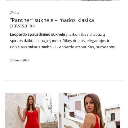
Žinios
“Panther” suknelė – mados klasika
pavasariui
Leopardo spausdinimo suknelė
yra ikoniškas drabužių
spintos daiktas, daugelį metų išlikęs drąsos, elegancijos ir
unikalaus stiliaus simboliu. Leopardo atspaudas, nurodantis
gamtos laukinumą, užkariauja mados pasaulį, tampa visada
populiariu dizainerių kolekcijų motyvu ir mėgstamiausiu
30 kovo 2024
daugelio madų pasirinkimu visame pasaulyje. Šiame
straipsnyje …