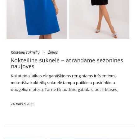
Kokteilių suknelių
~
Žinios
Kokteilinė suknelė – atrandame sezonines
naujoves
Kai ateina laikas elegantiškiems renginiams ir šventėms,
moteriška kokteilių suknelė tampa patikimu pasirinkimu
daugeliui moterų. Tai ne tik audinio gabalas, bet ir klasės,
stiliaus ir pasitikėjimo savimi simbolis.
Kokteilinė suknelė
turi
galimybę pabrėžti moters figūrą ir išryškinti tai, kas geriausia.
24 sausio 2025
…