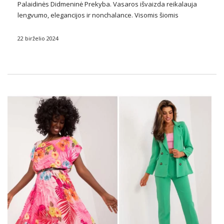
Palaidinės Didmeninė
Prekyba. Vasaros išvaizda reikalauja
lengvumo, elegancijos ir nonchalance. Visomis šiomis
savybėmis atitinka naujas produktas, kurį galima rasti
FactoryPrice.eu —
Ecru medvilninė palaidinė be pečių
. Ši
22 birželio 2024
unikali palaidinė yra idealus …