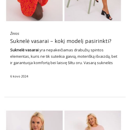
Žinios
Suknelė vasarai – kokį modelį pasirinkti?
Suknelė vasarai
yra nepakeičiamas drabužių spintos
elementas, kuris ne tik suteikia gaivią, moterišką išvaizdą, bet
ir garantuoja komfortą bei laisvę šiltu oru. Vasarą
suknelės
tampa tikromis drabužių spintos veikėjomis, siūlančiomis
daugybę stiliaus variantų, pritaikytų skirtingoms progoms ir
6 kovo 2024
nuotaikoms. Nuo lengvų, …