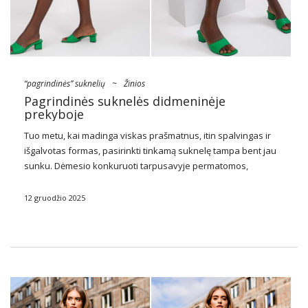
“pagrindinės” suknelių
~
Žinios
Pagrindinės suknelės didmeninėje
prekyboje
Tuo metu, kai madinga viskas prašmatnus, itin spalvingas ir
išgalvotas formas, pasirinkti tinkamą suknelę tampa bent jau
sunku. Dėmesio konkuruoti tarpusavyje permatomos,
romantiškos maxi, satino, jausmingumo slydimo
suknelės
, taip
pat briaunoti modeliai su polo apykakle. Bet ne beprasmiai, jie
12 gruodžio 2025
…