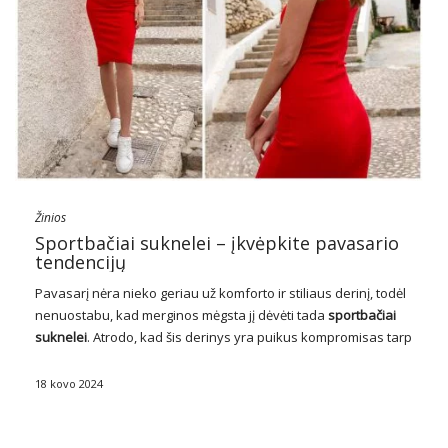
Žinios
Sportbačiai suknelei – įkvėpkite pavasario
tendencijų
Pavasarį nėra nieko geriau už komforto ir stiliaus derinį, todėl
nenuostabu, kad merginos mėgsta jį dėvėti tada
sportbačiai
suknelei
. Atrodo, kad šis derinys yra puikus kompromisas tarp
lengvos, spyruokliškos išvaizdos ir dėvėjimo komforto! Ypač
šiltesnėmis dienomis, kai norime jaustis …
18 kovo 2024