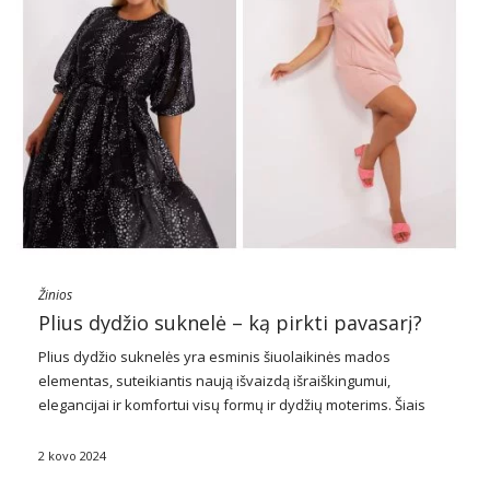
Žinios
Plius dydžio suknelė – ką pirkti pavasarį?
Plius dydžio
suknelės
yra esminis šiuolaikinės mados
elementas, suteikiantis naują išvaizdą išraiškingumui,
elegancijai ir komfortui visų formų ir dydžių moterims. Šiais
laikais plius dydžio mada vystosi tokiu tempu, kokio trūko
ankstesniais dešimtmečiais, pabrėžiant teigiamą kūno
2 kovo 2024
priėmimo ir saviraiškos žinią per …