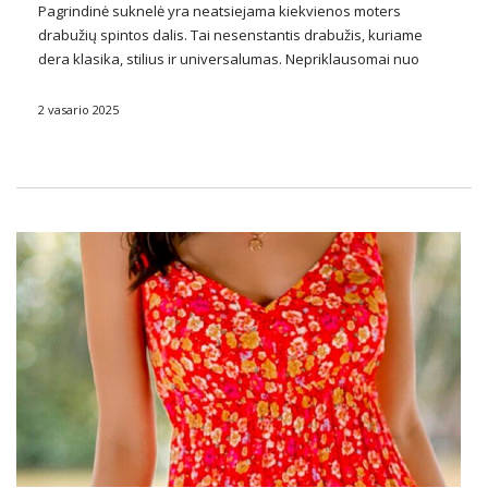
Pagrindinė suknelė yra neatsiejama kiekvienos moters
drabužių spintos dalis. Tai nesenstantis drabužis, kuriame
dera klasika, stilius ir universalumas. Nepriklausomai nuo
metų laiko ar progos,
madinga pagrindinė suknelė
gali būti
daugelio išvaizdų pagrindas, nuo kasdienių išvaizdų iki
2 vasario 2025
elegantiškesnių derinių. Štai kodėl …