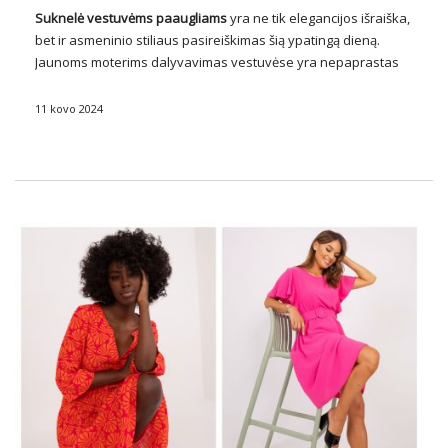
Suknelė vestuvėms paaugliams
yra ne tik elegancijos išraiška,
bet ir asmeninio stiliaus pasireiškimas šią ypatingą dieną.
Jaunoms moterims dalyvavimas vestuvėse yra nepaprastas
įvykis, reikalaujantis teisingai nustatyti kūrinio formą! Vertėtų
pasidomėti įvairiausiais raštais, pjūviais ir detalėmis, kad
11 kovo 2024
rastumėte suknelę, kuri ne …