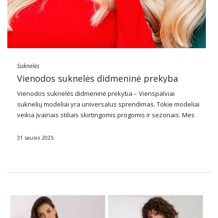
Suknelės
Vienodos suknelės didmeninė prekyba
Vienodos
suknelės
didmeninė prekyba
– Vienspalviai
suknelių modeliai yra universalus sprendimas. Tokie modeliai
veikia įvairiais stiliais skirtingomis progomis ir sezonais. Mes
patariame
Kokios uniformos suknelės populiariausios ir kur
geriausia vieta jas įsigyti didmeninėje prekyboje.
31 sausio 2025
Kodėl verta lažintis dėl
didmeninės prekybos
…