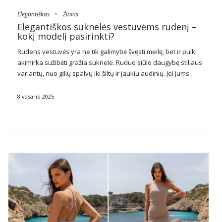
Elegantiškas
~
Žinios
Elegantiškos suknelės vestuvėms rudenį –
kokį modelį pasirinkti?
Rudens vestuvės yra ne tik galimybė švęsti meilę, bet ir puiki
akimirka sužibėti gražia suknele. Ruduo siūlo daugybę stiliaus
variantų, nuo gilių spalvų iki šiltų ir jaukių audinių. Jei jums
įdomu, ką
elegantiškos
suknelės
vestuvėms
Pasirinkite, tada
šis įrašas skirtas
…
8 vasario 2025