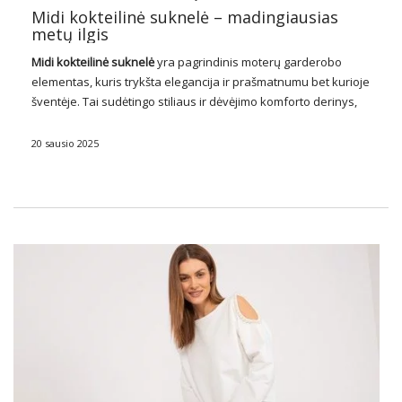
Midi kokteilinė suknelė – madingiausias
metų ilgis
Midi kokteilinė suknelė
yra pagrindinis moterų garderobo
elementas, kuris trykšta elegancija ir prašmatnumu bet kurioje
šventėje. Tai sudėtingo stiliaus ir dėvėjimo komforto derinys,
puikiai tinkantis visų rūšių renginiams, nuo kokteilių iki
vestuvių. Iš didmeninės drabužių asortimento tokio tipo
20 sausio 2025
suknelės
yra …