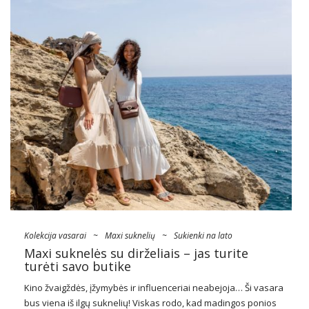
Kolekcija vasarai
~
Maxi suknelių
~
Sukienki na lato
Maxi suknelės su dirželiais – jas turite
turėti savo butike
Kino žvaigždės, įžymybės ir influenceriai neabejoja… Ši vasara
bus viena iš ilgų suknelių! Viskas rodo, kad madingos ponios