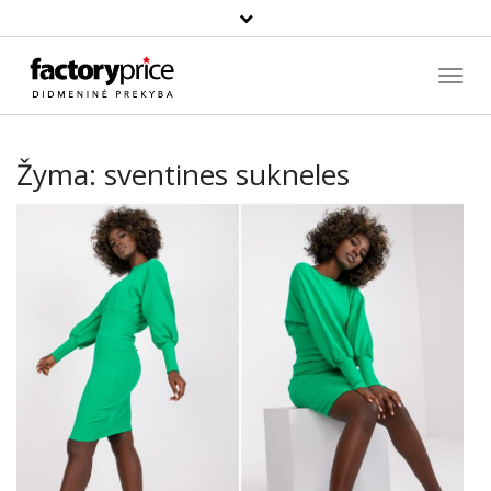
Paieška
Toggl
Navig
Žyma:
sventines sukneles