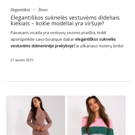
Elegantiškas
~
Žinios
Elegantiškos suknelės vestuvėms dideliais
kiekiais – kokie modeliai yra viršuje?
Pavasaris visada yra vestuvių sezono pradžia, todėl
apsirūpinkite savo boutique dabar
elegantiškos
suknelės
vestuvėms didmeninėje prekyboje
Tai užkariaus moterų širdis!
Mūsų šiandienos straipsnyje mes jums pasakysime, kurie
modeliai turi būti jūsų asortimente, kurie spaudiniai lažintis ir
21 sausio 2025
kodėl verta bendradarbiauti su …