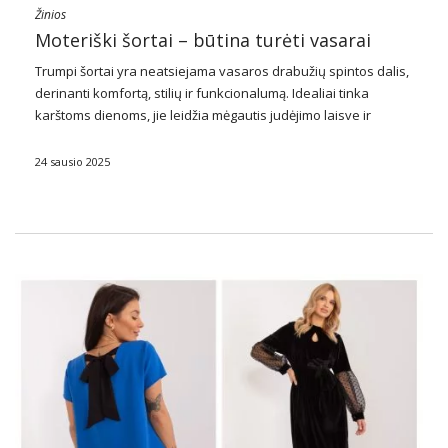
Žinios
Moteriški šortai – būtina turėti vasarai
Trumpi šortai yra neatsiejama vasaros drabužių spintos dalis,
derinanti komfortą, stilių ir funkcionalumą. Idealiai tinka
karštoms dienoms, jie leidžia mėgautis judėjimo laisve ir
komfortu, tuo pačiu pabrėžiant moteriškas formas. Jie būna
įvairių stilių ir spalvų, todėl kiekviena moteris gali rasti …
24 sausio 2025