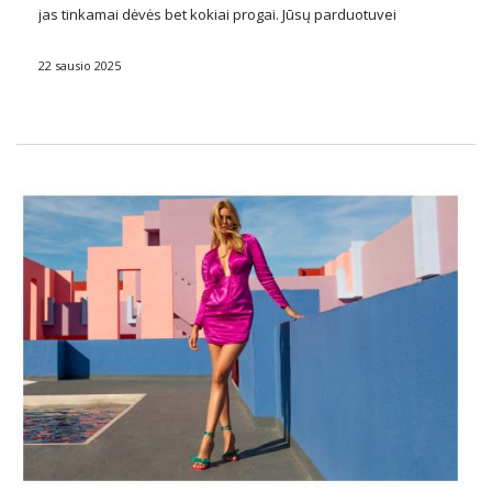
jas tinkamai dėvės bet kokiai progai. Jūsų parduotuvei
“strappy maxi” suknelės didmeninė prekyba
Tai puiki galimybė
įgyti daug naujų, patenkintų klientų. Jei …
22 sausio 2025