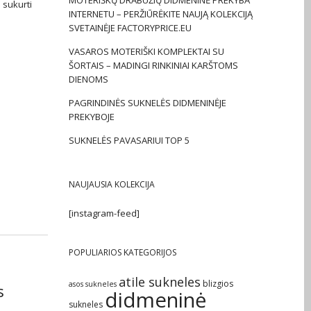
MOTERIŠKŲ DRABUŽIŲ DIDMENINĖ PREKYBA
 sukurti
INTERNETU – PERŽIŪRĖKITE NAUJĄ KOLEKCIJĄ
SVETAINĖJE FACTORYPRICE.EU
VASAROS MOTERIŠKI KOMPLEKTAI SU
ŠORTAIS – MADINGI RINKINIAI KARŠTOMS
DIENOMS
PAGRINDINĖS SUKNELĖS DIDMENINĖJE
PREKYBOJE
SUKNELĖS PAVASARIUI TOP 5
NAUJAUSIA KOLEKCIJA
[instagram-feed]
POPULIARIOS KATEGORIJOS
atile sukneles
blizgios
asos sukneles
s
didmeninė
sukneles