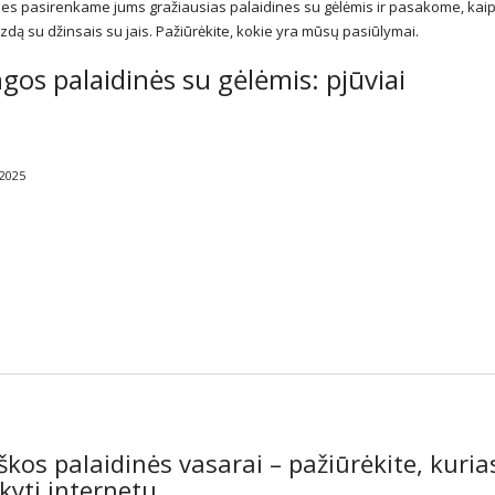
es pasirenkame jums gražiausias palaidines su gėlėmis ir pasakome, kaip
izdą su džinsais su jais. Pažiūrėkite, kokie yra mūsų pasiūlymai.
gos palaidinės su gėlėmis: pjūviai
 2025
škos palaidinės vasarai – pažiūrėkite, kuria
kyti internetu