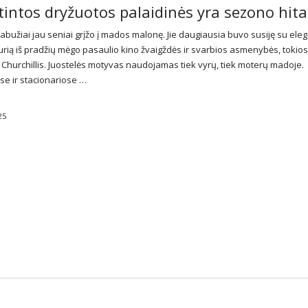
rtintos dryžuotos palaidinės yra sezono hita
abužiai jau seniai grįžo į mados malonę. Jie daugiausia buvo susiję su ele
kurią iš pradžių mėgo pasaulio kino žvaigždės ir svarbios asmenybės, tokios
Churchillis. Juostelės motyvas naudojamas tiek vyrų, tiek moterų madoje.
se ir stacionariose …
25