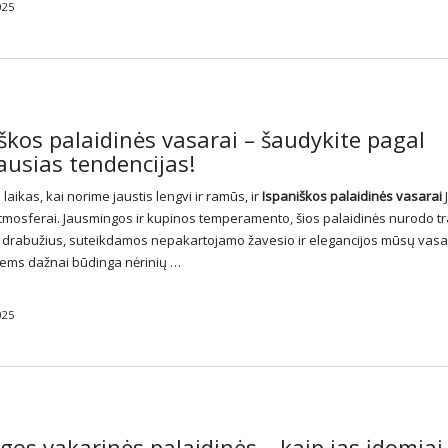
025
škos palaidinės vasarai – šaudykite pagal
ausias tendencijas!
laikas, kai norime jaustis lengvi ir ramūs, ir
Ispaniškos
palaidinės
vasarai
J
 atmosferai. Jausmingos ir kupinos temperamento, šios palaidinės nurodo tr
 drabužius, suteikdamos nepakartojamo žavesio ir elegancijos mūsų vas
 Jiems dažnai būdinga nėrinių …
025
os vakarinės palaidinės – kaip jas įdomiai