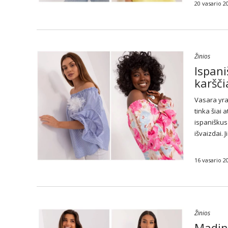
20 vasario 2
Žinios
Ispani
karšči
Vasara yra 
tinka šiai
ispaniškus
išvaizdai.
16 vasario 2
Žinios
Mading