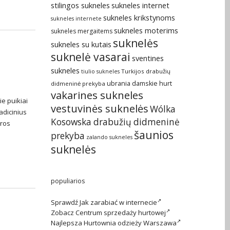
stilingos sukneles
sukneles internet
sukneles krikstynoms
sukneles internete
sukneles moterims
sukneles mergaitems
suknelės
sukneles su kutais
suknelė vasarai
sventines
sukneles
Turkijos drabužių
tiulio sukneles
ubrania damskie hurt
didmeninė prekyba
vakarines sukneles
ie puikiai
vestuvinės suknelės
Wólka
adicinius
Kosowska drabužių didmeninė
aros
šaunios
prekyba
zalando sukneles
suknelės
populiarios
Sprawdź
Jak zarabiać w internecie
Zobacz
Centrum sprzedaży hurtowej
Najlepsza
Hurtownia odzieży Warszawa