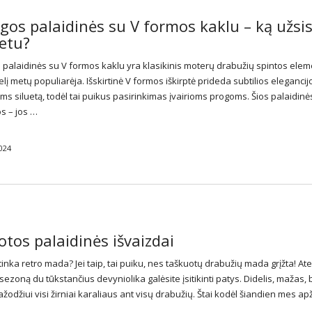
os palaidinės su V formos kaklu – ką užsis
etu?
 palaidinės
su V formos kaklu yra klasikinis moterų drabužių spintos elem
lį metų populiarėja. Išskirtinė V formos iškirptė prideda subtilios elegancijo
lims siluetą, todėl tai puikus pasirinkimas įvairioms progoms. Šios
palaidinė
s – jos …
2024
tos palaidinės išvaizdai
inka retro mada? Jei taip, tai puiku, nes taškuotų drabužių mada grįžta! Ate
ezoną du tūkstančius devyniolika galėsite įsitikinti patys. Didelis, mažas, 
žodžiui visi žirniai karaliaus ant visų drabužių. Štai kodėl šiandien mes a