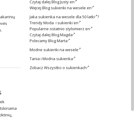
Czytaj dalej
Blog Justy en
Więcej
Blog sukienki na wesele en
vakarinių
Jaka
sukienka na wesele dla 50 latki
?
Trendy
Moda i sukienki en
rovės
Popularne ostatnio
stylomierz en
s.
Czytaj dalej
Blog Magda
Polecamy
Blog Marta
Modne
sukienki na wesele
Tania i
Modna sukienka
Zobacz
Wszystko o sukienkach
s
iek
atskiriama
iktinių,