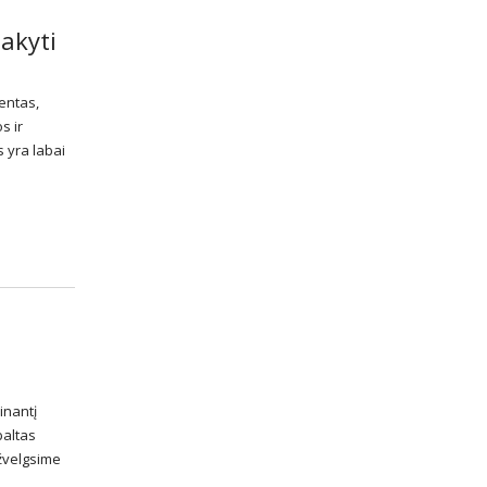
akyti
entas,
s ir
s
yra labai
inantį
baltas
pžvelgsime