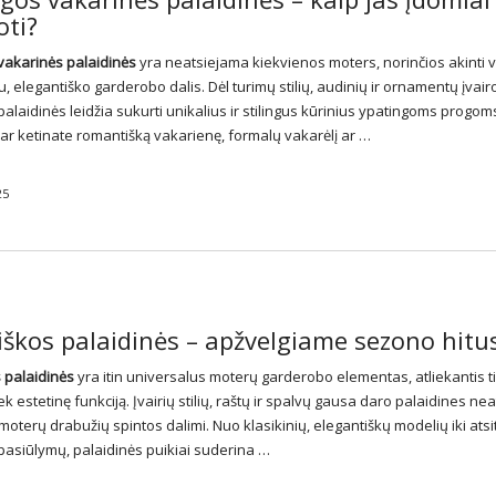
oti?
akarinės palaidinės
yra neatsiejama kiekvienos moters, norinčios akinti 
, elegantiško garderobo dalis. Dėl turimų stilių, audinių ir ornamentų įvai
alaidinės leidžia sukurti unikalius ir stilingus kūrinius ypatingoms progom
ar ketinate romantišką vakarienę, formalų vakarėlį ar …
25
škos palaidinės – apžvelgiame sezono hitu
 palaidinės
yra itin universalus moterų garderobo elementas, atliekantis t
iek estetinę funkciją. Įvairių stilių, raštų ir spalvų gausa daro palaidines ne
moterų drabužių spintos dalimi. Nuo klasikinių, elegantiškų modelių iki atsit
pasiūlymų, palaidinės puikiai suderina …