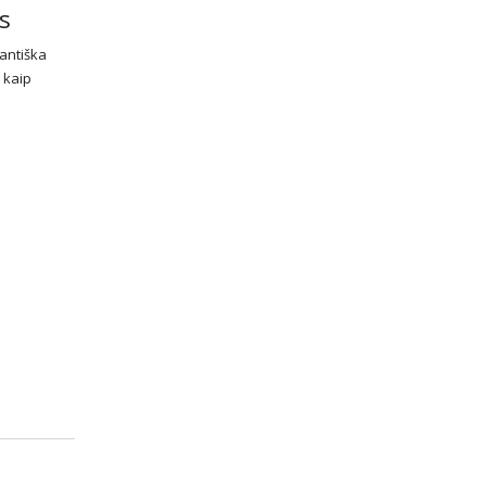
s
gantiška
 kaip