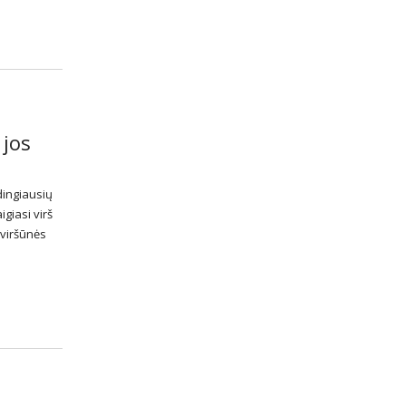
 jos
dingiausių
igiasi virš
 viršūnės