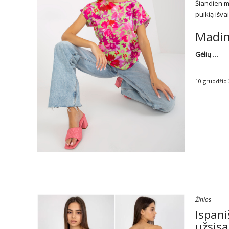
Šiandien m
puikią išva
Madin
Gėlių
…
10 gruodžio
Žinios
Ispani
užsisa