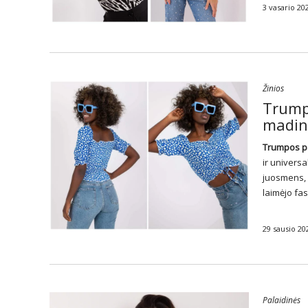
3 vasario 20
Žinios
Trumpo
madin
Trumpos
p
ir universa
juosmens, 
laimėjo fa
29 sausio 20
Palaidinės