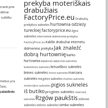
prekyba moteriškais
eranti prie
drabužiais
kėtinai
FactoryPrice.eu
 subtiliu
Drabužių
hurtownia odzieży
prekybos suknelės
tureckiej factoryprice.eu
ilgos
sukneles
internetinė didmeninė prekyba
itališki drabužiai internetu
FactoryPrice.eu
Jak znaleźć
didmeninė prekyba
dobrą hurtownię
karko
hurtownia
klasikines vakarines sukneles
lietuviškos sukneles
kokteilines sukneles
linines sukneles
manzara
linine sukneles
sukneles
megztos sukneles
mohito sukneles
s metus yra
pigios suknelės
moteriskos sukneles
iasi,
iš butiko
palaidinės
progines sukneles
reserved
Rzgów paukštis
sidonas
sukneles
simka sukneles
sukneles
sidono sukneles