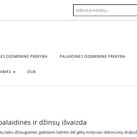
ĖS DIDMENINĖ PREKYBA
PALAIDINĖS DIDMENINĖ PREKYBA
VIMAS
DUK
palaidinės ir džinsų išvaizda
etų laiku džiaugiamės galėdami lažintis dėl gėlių motyvais dekoruotų drabuž