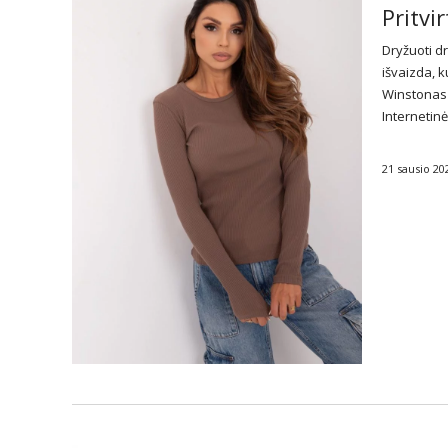
Pritvi
Dryžuoti dr
išvaizda, 
Winstonas 
Internetinė
21 sausio 20