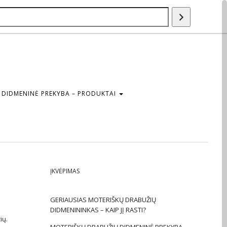
Paieška
DIDMENINĖ PREKYBA – PRODUKTAI
ĮKVĖPIMAS
GERIAUSIAS MOTERIŠKŲ DRABUŽIŲ
DIDMENININKAS – KAIP JĮ RASTI?
ių.