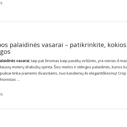
25
s palaidinės vasarai – patikrinkite, kokios
gos
alaidinės
vasarai
, taip pat žinomas kaip pasėlių viršūnės, yra vienas iš ma
liausių moterų drabužių spinta. Šios mielos ir stilingos palaidinės, kurios ba
puikiai tinka įvairiems išvaizdams, nuo kasdienių iki elegantiškesnių! Crop
shionistas …
25