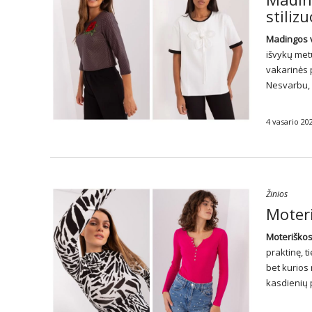
stilizu
Madingos v
išvykų metu
vakarinės p
Nesvarbu, 
4 vasario 20
Žinios
Moteri
Moteriškos
praktinę, t
bet kurios 
kasdienių 