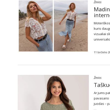
Žinios
Mading
intern
Moteriškos
kuris dauge
vizualiai s
universalio
11 birželio 
Žinios
Taškuo
Ar jums pat
pavasario s
juodas – pa
…