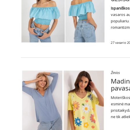
Ispaniško
vasaros aur
populiariu
romantizmu
27 vasario 2
Žinios
Madin
pavasa
Moteriškos
esminė mad
prisitaiky
ne tik atli