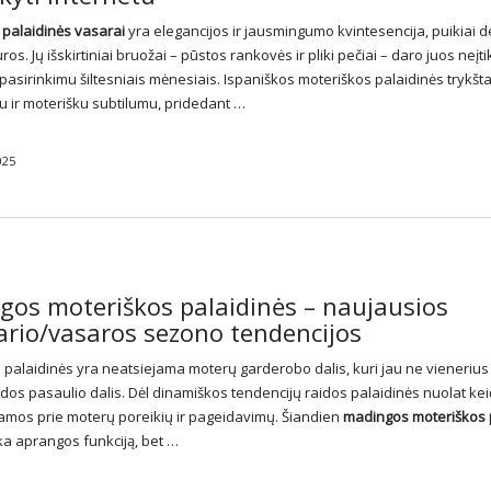
s
palaidinės
vasarai
yra elegancijos ir jausmingumo kvintesencija, puikiai d
os. Jų išskirtiniai bruožai – pūstos rankovės ir pliki pečiai – daro juos neįti
 pasirinkimu šiltesniais mėnesiais. Ispaniškos
moteriškos palaidinės
trykšta
 ir moterišku subtilumu, pridedant …
025
gos moteriškos palaidinės – naujausios
rio/vasaros sezono tendencijos
 palaidinės yra neatsiejama moterų garderobo dalis, kuri jau ne vieneriu
os pasaulio dalis. Dėl dinamiškos tendencijų raidos palaidinės nuolat keič
damos prie moterų poreikių ir pageidavimų. Šiandien
madingos moteriškos 
eka aprangos funkciją, bet …