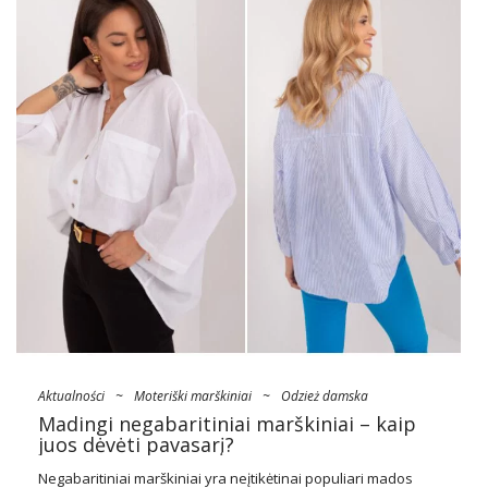
Aktualności
~
Moteriški marškiniai
~
Odzież damska
Madingi negabaritiniai marškiniai – kaip
juos dėvėti pavasarį?
Negabaritiniai marškiniai yra neįtikėtinai populiari mados