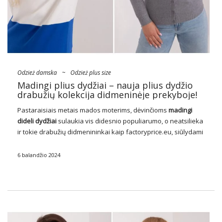
Odzież damska
~
Odzież plus size
Madingi plius dydžiai – nauja plius dydžio
drabužių kolekcija didmeninėje prekyboje!
Pastaraisiais metais mados moterims, dėvinčioms
madingi
dideli dydžiai
sulaukia vis didesnio populiarumo, o neatsilieka
ir tokie drabužių didmenininkai kaip factoryprice.eu, siūlydami
platų drabužių pasirinkimą, tinkantį įvairiausiems siluetams ir
pageidavimams. Dėl to moterys gali išreikšti savo stilių ir
6 balandžio 2024
jaustis užtikrintai nepriklausomai …