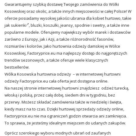
Gwarantujemy szybką dostawę Twojego zamówienia do Wólki
Kosowskiej oraz okolic, a także innych miejscowości w całej Polsce! W
ofercie posiadamy wysokiej jakości ubrania dla kobiet hurtowo, takie
jak
sukienki
, bluzki, koszulki, jeansy, spodnie i swetry, a także inne
popularne modele. Oferujemy największy wybór marek i dostawców
zarówno z Europy, jak i Azji, a także różnorodność fasonów,
rozmiarów i kolorów. Jako hurtownia odzieży damskiej w Wólce
Kosowskiej, Factoryprice.eu ma najlepszy dostęp do najgorętszych
trendów sezonowych, a także oferuje wiele klasycznych
bestsellerów.
Wólka Kosowska hurtownia odzieży – w internetowej hurtowni
odzieży Factoryprice.eu cała oferta jest dostępna online.
Na naszej stronie internetowej hurtowni znajdziesz odzież turecką,
włoską i polską, przez całą dobę, siedem dni w tygodniu, bez
przerwy. Możesz składać zamówienia także w niedzielę i święta,
kiedy masz na to czas. Dzięki hurtowej sprzedaży odzieży online,
Factoryprice.eu nie ma ograniczeń godzin otwarcia ani zamknięcia.
To sprawia, że jesteśmy idealnym miejscem do udanych zakupów.
Oprócz szerokiego wyboru modnych ubrań od zaufanych