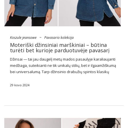
Koszule jeansowe
~
Pavasario kolekcija
Moteriški džinsiniai marškiniai – būtina
turėti bet kurioje parduotuvėje pavasarį
Džinsai — tai jau daugelį metų mados pasaulyje karaliaujanti
medžiaga, suteikianti ne tik unikalų stilių, bet ir ilgaamžiškumą
bei universalumą. Tarp džinsinio drabužių spintos klasikų
visada yra
moteriški džinsiniai marškinėliai
, kuris savo
universalumu ir nesenstančiu charakteriu laimėjo daugelio
29 kovo 2024
žmonių …