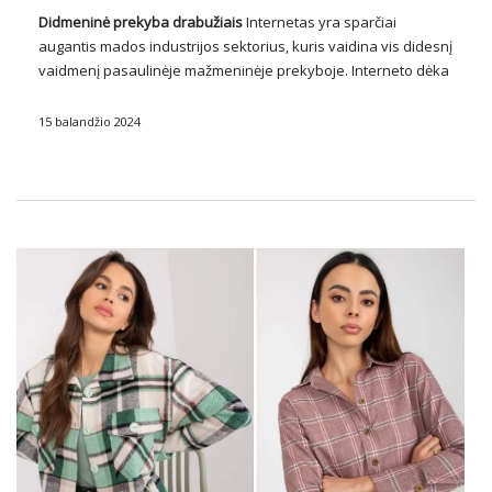
Didmeninė prekyba drabužiais
Internetas yra sparčiai
augantis mados industrijos sektorius, kuris vaidina vis didesnį
vaidmenį pasaulinėje mažmeninėje prekyboje. Interneto dėka
drabužių verslininkai turi galimybę greitai pasiekti platų klientų
ratą visame pasaulyje, siūlydami jiems įvairius drabužių
15 balandžio 2024
gaminius patraukliomis kainomis. Šiandienos straipsnyje …