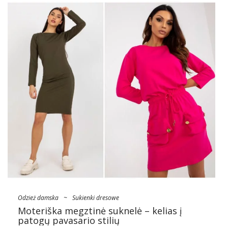
Odzież damska
~
Sukienki dresowe
Moteriška megztinė suknelė – kelias į
patogų pavasario stilių