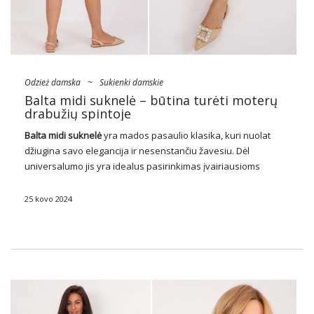
Odzież damska
~
Sukienki damskie
Balta midi suknelė – būtina turėti moterų
drabužių spintoje
Balta midi suknelė
yra mados pasaulio klasika, kuri nuolat
džiugina savo elegancija ir nesenstančiu žavesiu. Dėl
universalumo jis yra idealus pasirinkimas įvairiausioms
progoms, pradedant vasaros pasivaikščiojimais ir baigiant
oficialesniais renginiais. Kviečiame daugiau sužinoti apie šią
25 kovo 2024
ikoninę suknelę, kuri visada lieka …