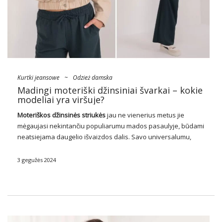
Kurtki jeansowe
~
Odzież damska
Madingi moteriški džinsiniai švarkai – kokie
modeliai yra viršuje?
Moteriškos džinsinės striukės
jau ne vienerius metus jie
mėgaujasi nekintančiu populiarumu mados pasaulyje, būdami
neatsiejama daugelio išvaizdos dalis. Savo universalumu,
ilgaamžiškumu ir nesenstančiu stiliumi šios striukės tapo
nepakeičiamu drabužių spintos elementu daugeliui moterų.
3 gegužės 2024
Drabužių didmenininkuose, tokiuose kaip factoryprice.eu,
galite rasti …