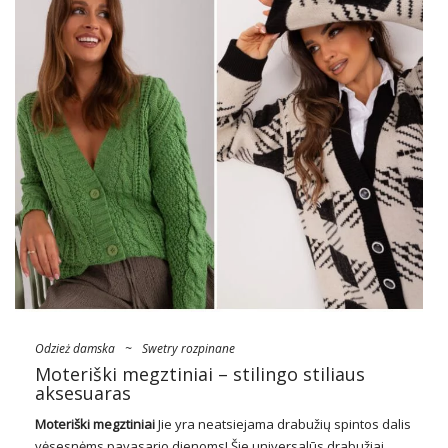
Odzież damska
~
Swetry rozpinane
Moteriški megztiniai – stilingo stiliaus
aksesuaras
Moteriški megztiniai
Jie yra neatsiejama drabužių spintos dalis
vėsesnėms pavasario dienoms! Šie universalūs drabužiai