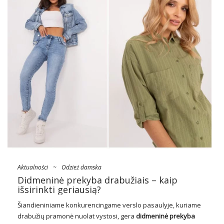
Aktualności
~
Odzież damska
Didmeninė prekyba drabužiais – kaip
išsirinkti geriausią?
Šiandieniniame konkurencingame verslo pasaulyje, kuriame
drabužių pramonė nuolat vystosi, gera
didmeninė prekyba