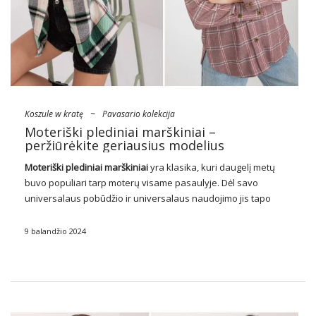
Koszule w kratę
~
Pavasario kolekcija
Moteriški plediniai marškiniai –
peržiūrėkite geriausius modelius
Moteriški plediniai marškiniai
yra klasika, kuri daugelį metų
buvo populiari tarp moterų visame pasaulyje. Dėl savo
universalaus pobūdžio ir universalaus naudojimo jis tapo
neatsiejama daugelio žmonių drabužių spintos dalimi.
Didmeninėse moteriškų drabužių kolekcijose galite rasti platų
9 balandžio 2024
pledų marškinių pasirinkimą, kurie …