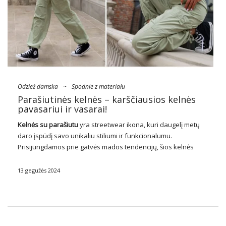
Odzież damska
~
Spodnie z materiału
Parašiutinės kelnės – karščiausios kelnės
pavasariui ir vasarai!
Kelnės su parašiutu
yra streetwear ikona, kuri daugelį metų
daro įspūdį savo unikaliu stiliumi ir funkcionalumu.
Prisijungdamos prie gatvės mados tendencijų, šios kelnės
tapo neatsiejama kasdienio garderobo dalimi daugeliui
žmonių, kurie ieško ne tik patogumo, bet ir originalumo savo
13 gegužės 2024
aprangoje. …