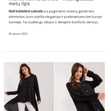
metų ilgis
Midi kokteilinė suknelė
yra pagrindinis moterų garderobo
elementas, kuris trykšta elegancija ir prašmatnumu bet kurioje
šventėje. Tai sudėtingo stiliaus ir dėvėjimo komforto derinys,
puikiai tinkantis visų rūšių renginiams, nuo kokteilių iki
vestuvių. Iš didmeninės drabužių asortimento tokio tipo
20 sausio 2025
suknelės
yra …