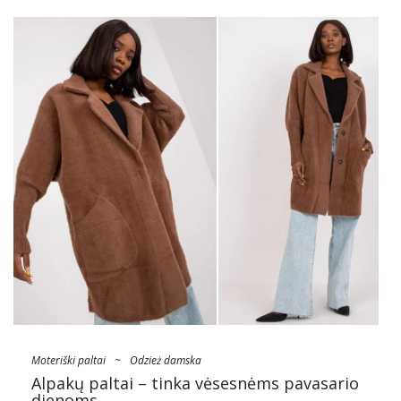
Moteriški
…
Moteriški paltai
~
Odzież damska
Alpakų paltai – tinka vėsesnėms pavasario
dienoms