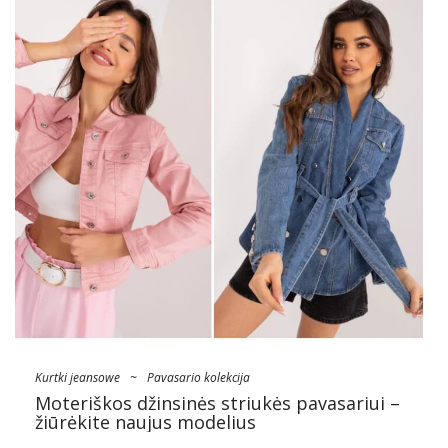
Kurtki jeansowe
~
Pavasario kolekcija
Moteriškos džinsinės striukės pavasariui –
žiūrėkite naujus modelius