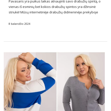
Pavasaris yra puikus laikas atnaujinti savo drabužių spintą, o
vienas iš esminių bet kokios drabužių spintos yra džinsinė
striukė! Mūsų internetinėje drabužių didmeninėje prekyboje
pristatome naujus
moteriškos džinsinės striukės
, kurie yra ne
tik madingas pavasario stiliaus priedas, bet ir …
8 balandžio 2024