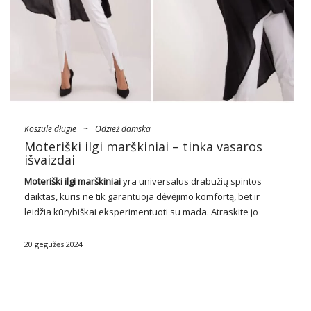
Koszule długie
~
Odzież damska
Moteriški ilgi marškiniai – tinka vasaros
išvaizdai
Moteriški ilgi marškiniai
yra universalus drabužių spintos
daiktas, kuris ne tik garantuoja dėvėjimo komfortą, bet ir
leidžia kūrybiškai eksperimentuoti su mada. Atraskite jo
universalumą ir stilingas galimybes drabužių didmenininkų
pasiūlyme!
20 gegužės 2024
Moteriški ilgi marškiniai- kaip jie
pateko į moterų garderobą?