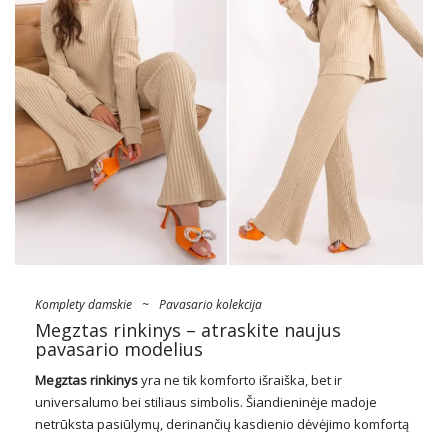
Komplety damskie
~
Pavasario kolekcija
Megztas rinkinys – atraskite naujus
pavasario modelius
Megztas rinkinys
yra ne tik komforto išraiška, bet ir
universalumo bei stiliaus simbolis. Šiandieninėje madoje
netrūksta pasiūlymų, derinančių kasdienio dėvėjimo komfortą
su sezono elegancija ir tendencijomis. Megzti komplektai yra