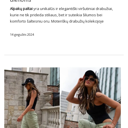
Alpakų paltai
yra unikalūs ir elegantiški viršutiniai drabužiai,
kurie ne tik prideda stiliaus, bet ir suteikia šilumos bei
komforto šaltesniu oru. Moteriškų drabužių kolekcijoje
didmeninėje parduotuvėje galite rasti platų alpakų paltų
pasirinkimą, kurie džiugina aukšta konstrukcijos kokybe ir
14 gegužės 2024
madingu dizainu. …