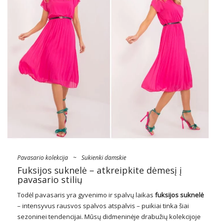
Pavasario kolekcija
~
Sukienki damskie
Fuksijos suknelė – atkreipkite dėmesį į
pavasario stilių
Todėl pavasaris yra gyvenimo ir spalvų laikas
fuksijos suknelė
– intensyvus rausvos spalvos atspalvis – puikiai tinka šiai
sezoninei tendencijai. Mūsų didmeninėje drabužių kolekcijoje