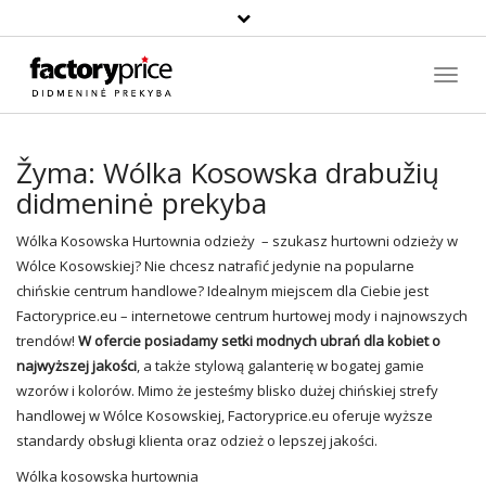
Paieška
Toggl
Navig
Žyma:
Wólka Kosowska drabužių
didmeninė prekyba
Wólka Kosowska Hurtownia odzieży – szukasz hurtowni odzieży w
Wólce Kosowskiej? Nie chcesz natrafić jedynie na popularne
chińskie centrum handlowe? Idealnym miejscem dla Ciebie jest
Factoryprice.eu – internetowe centrum hurtowej mody i najnowszych
trendów!
W ofercie posiadamy setki modnych ubrań dla kobiet o
najwyższej jakości
, a także stylową galanterię w bogatej gamie
wzorów i kolorów. Mimo że jesteśmy blisko dużej chińskiej strefy
handlowej w Wólce Kosowskiej, Factoryprice.eu oferuje wyższe
standardy obsługi klienta oraz odzież o lepszej jakości.
Wólka kosowska hurtownia