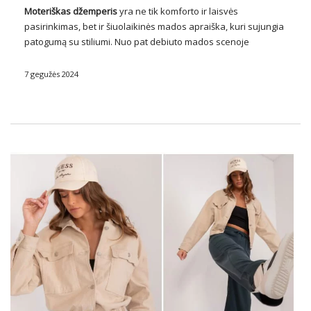
Moteriškas džemperis
yra ne tik komforto ir laisvės
pasirinkimas, bet ir šiuolaikinės mados apraiška, kuri sujungia
patogumą su stiliumi. Nuo pat debiuto mados scenoje
akimirkos megztinė suknelė laimėjo moterų širdis visame
pasaulyje, tapdama neatsiejama kasdienės išvaizdos dalimi. Ji
7 gegužės 2024
buvo pripažinta …