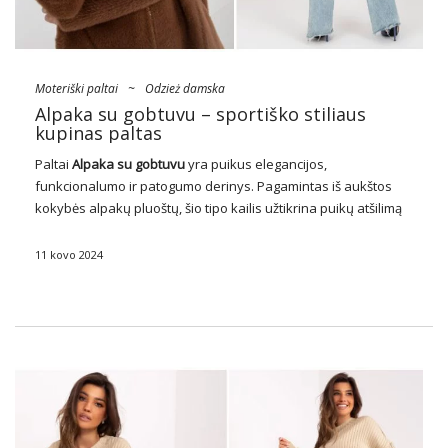
Moteriški paltai
~
Odzież damska
Alpaka su gobtuvu – sportiško stiliaus
kupinas paltas
Paltai
Alpaka su gobtuvu
yra puikus elegancijos,
funkcionalumo ir patogumo derinys. Pagamintas iš aukštos
kokybės alpakų pluoštų, šio tipo kailis užtikrina puikų atšilimą
net ir šaltesniu oru, apsaugo nuo šalčio ir vėjo. Jo išskirtinis
gaubtas ne tik prideda stilingą prisilietimą, …
11 kovo 2024