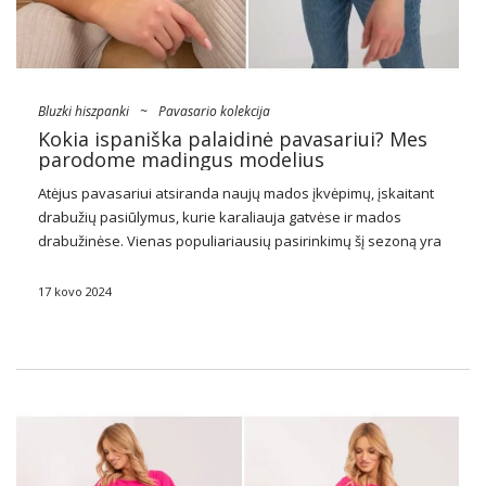
Bluzki hiszpanki
~
Pavasario kolekcija
Kokia ispaniška palaidinė pavasariui? Mes
parodome madingus modelius
Atėjus pavasariui atsiranda naujų mados įkvėpimų, įskaitant
drabužių pasiūlymus, kurie karaliauja gatvėse ir mados
drabužinėse. Vienas populiariausių pasirinkimų šį sezoną yra
Ispaniška palaidinė
, kuris skleidžia lengvumą, laisvę ir subtilų
žavesį. Didžiuojamės galėdami pristatyti savo pavasario
17 kovo 2024
didmeninės prekybos drabužių kolekciją, …