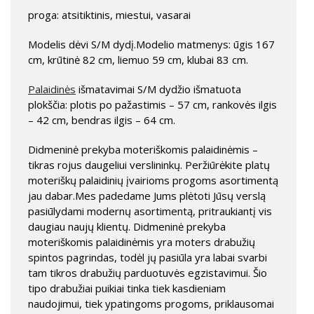
proga: atsitiktinis, miestui, vasarai
Modelis dėvi S/M dydį.Modelio matmenys: ūgis 167
cm, krūtinė 82 cm, liemuo 59 cm, klubai 83 cm.
Palaidinės
išmatavimai S/M dydžio išmatuota
plokščia: plotis po pažastimis – 57 cm, rankovės ilgis
– 42 cm, bendras ilgis – 64 cm.
Didmeninė prekyba moteriškomis palaidinėmis –
tikras rojus daugeliui verslininkų. Peržiūrėkite platų
moteriškų palaidinių įvairioms progoms asortimentą
jau dabar.Mes padedame Jums plėtoti Jūsų verslą
pasiūlydami modernų asortimentą, pritraukiantį vis
daugiau naujų klientų. Didmeninė prekyba
moteriškomis palaidinėmis yra moters drabužių
spintos pagrindas, todėl jų pasiūla yra labai svarbi
tam tikros drabužių parduotuvės egzistavimui. Šio
tipo drabužiai puikiai tinka tiek kasdieniam
naudojimui, tiek ypatingoms progoms, priklausomai