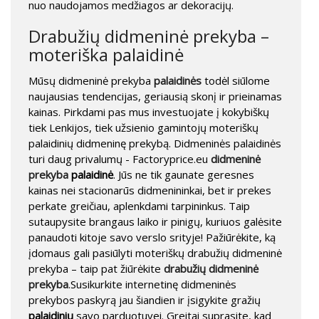
nuo naudojamos medžiagos ar dekoracijų.
Drabužių didmeninė prekyba –
moteriška palaidinė
Mūsų didmeninė prekyba
palaidinės
todėl siūlome
naujausias tendencijas, geriausią skonį ir prieinamas
kainas. Pirkdami pas mus investuojate į kokybiškų
tiek Lenkijos, tiek užsienio gamintojų moteriškų
palaidinių didmeninę prekybą. Didmeninės palaidinės
turi daug privalumų - Factoryprice.eu
didmeninė
prekyba
palaidinė
. Jūs ne tik gaunate geresnes
kainas nei stacionarūs didmenininkai, bet ir prekes
perkate greičiau, aplenkdami tarpininkus. Taip
sutaupysite brangaus laiko ir pinigų, kuriuos galėsite
panaudoti kitoje savo verslo srityje! Pažiūrėkite, ką
įdomaus gali pasiūlyti moteriškų drabužių didmeninė
prekyba – taip pat žiūrėkite
drabužių didmeninė
prekyba
.Susikurkite internetinę didmeninės
prekybos paskyrą jau šiandien ir įsigykite gražių
palaidinių
savo parduotuvei. Greitai suprasite, kad