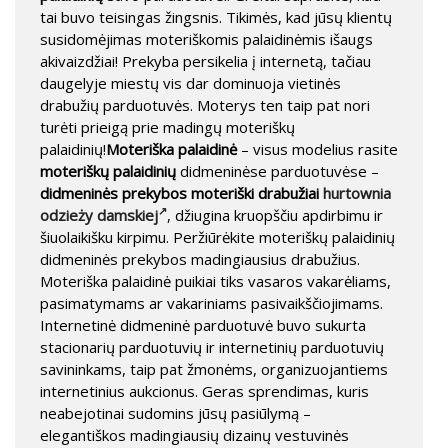
tai buvo teisingas žingsnis. Tikimės, kad jūsų klientų
susidomėjimas moteriškomis palaidinėmis išaugs
akivaizdžiai! Prekyba persikelia į internetą, tačiau
daugelyje miestų vis dar dominuoja vietinės
drabužių parduotuvės. Moterys ten taip pat nori
turėti prieigą prie madingų moteriškų
palaidinių!
Moteriška palaidinė
– visus modelius rasite
moteriškų palaidinių
didmeninėse parduotuvėse –
didmeninės prekybos moteriški drabužiai
hurtownia
odzieży damskiej
, džiugina kruopščiu apdirbimu ir
šiuolaikišku kirpimu. Peržiūrėkite moteriškų palaidinių
didmeninės prekybos madingiausius drabužius.
Moteriška palaidinė puikiai tiks vasaros vakarėliams,
pasimatymams ar vakariniams pasivaikščiojimams.
Internetinė didmeninė parduotuvė buvo sukurta
stacionarių parduotuvių ir internetinių parduotuvių
savininkams, taip pat žmonėms, organizuojantiems
internetinius aukcionus. Geras sprendimas, kuris
neabejotinai sudomins jūsų pasiūlymą –
elegantiškos madingiausių dizainų vestuvinės