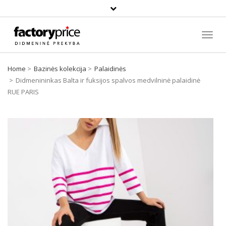
Paieška
Toggl
Navig
Home
Bazinės kolekcija
Palaidinės
Didmenininkas Balta ir fuksijos spalvos medvilninė palaidinė
RUE PARIS