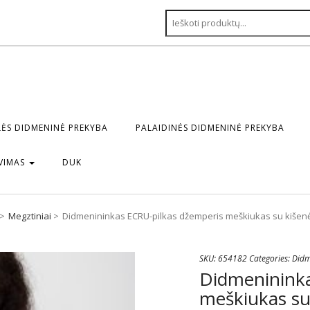
ĖS DIDMENINĖ PREKYBA
PALAIDINĖS DIDMENINĖ PREKYBA
VIMAS
DUK
Megztiniai
Didmenininkas ECRU-pilkas džemperis meškiukas su kišen
SKU:
654182
Categories:
Didm
Didmenininka
meškiukas su