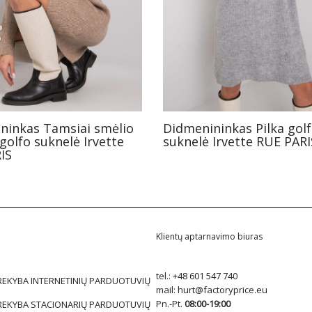
ninkas Tamsiai smėlio
Didmenininkas Pilka gol
golfo suknelė Irvette
suknelė Irvette RUE PARI
IS
Klientų aptarnavimo biuras
tel.:
+48 601 547 740
REKYBA INTERNETINIŲ PARDUOTUVIŲ
mail:
hurt@factoryprice.eu
Pn.-Pt.
08:00-19:00
REKYBA STACIONARIŲ PARDUOTUVIŲ