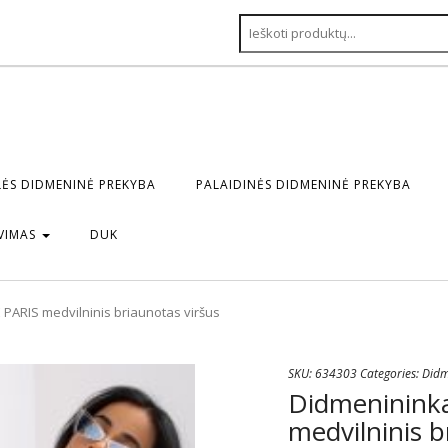
ĖS DIDMENINĖ PREKYBA
PALAIDINĖS DIDMENINĖ PREKYBA
VIMAS
DUK
PARIS medvilninis briaunotas viršus
SKU:
634303
Categories:
Didm
Didmeninink
medvilninis b