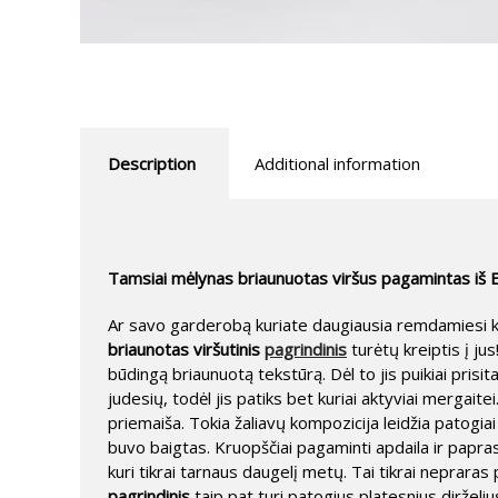
Description
Additional information
Tamsiai mėlynas briaunuotas viršus pagamintas iš
Ar savo garderobą kuriate daugiausia remdamiesi kla
briaunotas viršutinis
pagrindinis
turėtų kreiptis į ju
būdingą briaunuotą tekstūrą. Dėl to jis puikiai prisit
judesių, todėl jis patiks bet kuriai aktyviai mergai
priemaiša. Tokia žaliavų kompozicija leidžia patogiai 
buvo baigtas. Kruopščiai pagaminti apdaila ir papra
kuri tikrai tarnaus daugelį metų. Tai tikrai neprar
pagrindinis
taip pat turi patogius platesnius dirželiu