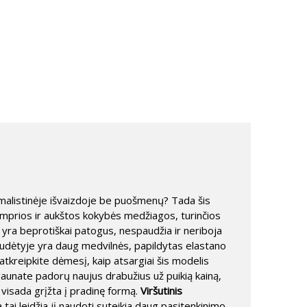
nimalistinėje išvaizdoje be puošmenų? Tada šis
tamprios ir aukštos kokybės medžiagos, turinčios
is yra beprotiškai patogus, nespaudžia ir neriboja
o sudėtyje yra daug medvilnės, papildytas elastano
t atkreipkite dėmesį, kaip atsargiai šis modelis
gaunate padorų naujus drabužius už puikią kainą,
 visada grįžta į pradinę formą.
Viršutinis
 tai leidžia jį naudoti suteikia daug pasitenkinimo