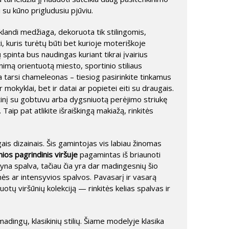
 su kūno prigludusiu pjūviu.
Sklandi medžiaga, dekoruota tik stilingomis,
ti, kuris turėtų būti bet kurioje moteriškoje
 spinta bus naudingas kuriant tikrai įvairius
aunimą orientuotą miesto, sportinio stiliaus
 tarsi chameleonas – tiesiog pasirinkite tinkamus
mokyklai, bet ir datai ar popietei eiti su draugais.
ztinį su gobtuvu arba dygsniuotą perėjimo striukę
Taip pat atlikite išraiškingą makiažą, rinkitės
ais dizainais. Šis gamintojas vis labiau žinomas
ios pagrindinis viršuje
pagamintas iš briaunoti
lyna spalva, tačiau čia yra dar madingesnių šio
inės ar intensyvios spalvos. Pavasarį ir vasarą
otų viršūnių kolekciją — rinkitės kelias spalvas ir
adingų, klasikinių stilių. Šiame modelyje klasika