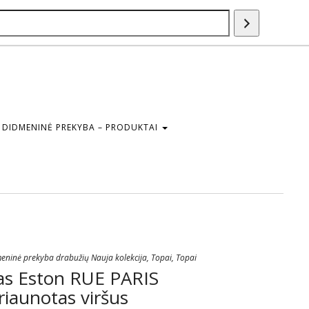
Paieška
DIDMENINĖ PREKYBA – PRODUKTAI
eninė prekyba drabužių Nauja kolekcija
,
Topai
,
Topai
as Eston RUE PARIS
riaunotas viršus