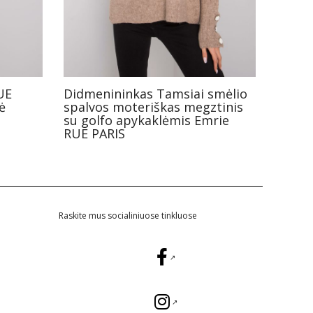
UE
Didmenininkas Tamsiai smėlio
ė
spalvos moteriškas megztinis
su golfo apykaklėmis Emrie
RUE PARIS
Raskite mus socialiniuose tinkluose