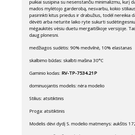
puikiai susipina su nesenstančiu minimalizmu, kurį da
mados mylėtojo garderobą, nesvarbu, kokio stiliaus no
pasirinkti kitus priedus ir drabužius, todėl nereikia 
dėvėti arba neturite laiko ryte sukurti sudėtingesni
mėgaukitės vėsiu duetu mergaitiškoje versijoje. Ta
daug plonesni.
medžiagos sudėtis: 90% medvilnė, 10% elastanas
skalbimo būdas: skalbti mašina 30°C
Gaminio kodas:
RV-TP-7534.21P
dominuojantis modelis: nėra modelio
Stilius: atsitiktinis
Proga: atsitiktinis
Modelis dėvi dydį S. modelio matmenys: aukštis 172