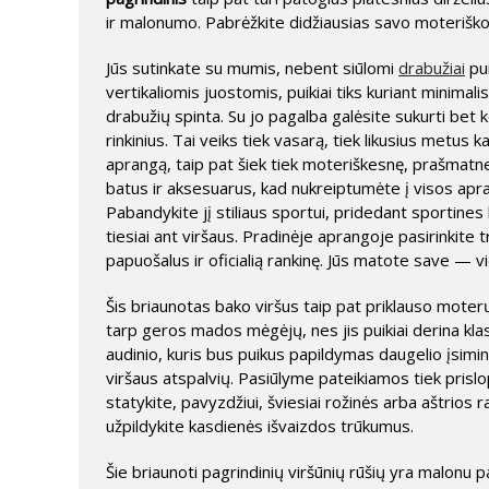
ir malonumo. Pabrėžkite didžiausias savo moteriškos 
Jūs sutinkate su mumis, nebent siūlomi
drabužiai
pui
vertikaliomis juostomis, puikiai tiks kuriant minimalis
drabužių spinta. Su jo pagalba galėsite sukurti bet k
rinkinius. Tai veiks tiek vasarą, tiek likusius metus 
aprangą, taip pat šiek tiek moteriškesnę, prašmatne
batus ir aksesuarus, kad nukreiptumėte į visos apran
Pabandykite jį stiliaus sportui, pridedant sportine
tiesiai ant viršaus. Pradinėje aprangoje pasirinkite t
papuošalus ir oficialią rankinę. Jūs matote save — v
Šis briaunotas bako viršus taip pat priklauso moterų
tarp geros mados mėgėjų, nes jis puikiai derina klasi
audinio, kuris bus puikus papildymas daugelio įsimin
viršaus atspalvių. Pasiūlyme pateikiamos tiek prislop
statykite, pavyzdžiui, šviesiai rožinės arba aštrios 
užpildykite kasdienės išvaizdos trūkumus.
Šie briaunoti pagrindinių viršūnių rūšių yra malonu 