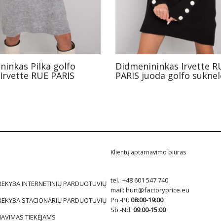
ninkas Pilka golfo
Didmenininkas Irvette R
 Irvette RUE PARIS
PARIS juoda golfo suknel
Klientų aptarnavimo biuras
tel.:
+48 601 547 740
REKYBA INTERNETINIŲ PARDUOTUVIŲ
mail:
hurt@factoryprice.eu
Pn.-Pt.
08:00-19:00
REKYBA STACIONARIŲ PARDUOTUVIŲ
Sb.-Nd.
09:00-15:00
AVIMAS TIEKĖJAMS