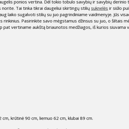
ugelis ponios vertina. Dėl tokio tobulo savybių ir savybių derinio 
rite. Tai tinka tikrai daugeliui skirtingų stilių
suknelės
ir siūlo pu
daug laiko sugalvoti stilių su juo pagrindiniame vaidmenyje. Jūs visad
us rinkinius. Pasirinkite savo mėgstamus džinsus su juo, o šiltais m
ip pat vertiname aukštą briaunotos medžiagos, iš kurios siuvama vi
 cm, krūtinė 90 cm, liemuo 62 cm, klubai 89 cm.