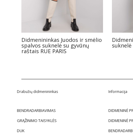
Didmenininkas Juodos ir smėlio
Didmeni
spalvos suknelė su gyvūnų
suknelė
raštais RUE PARIS
Drabužių didmenininkas
Informacija
BENDRADARBIAVIMAS
DIDMENINĖ P
GRĄŽINIMO TAISYKLĖS
DIDMENINĖ P
DUK
BENDRADARBI