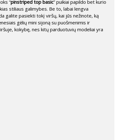
toks “
pinstriped top basic
” puikiai papildo bet kurio
ikias stiliaus galimybes. Be to, labai lengva
a galite pasiekti tokį viršų, kai jūs nežinote, ką
ėnesiais gėlių mini sijoną su puošmenimis ir
ršuje, kokybę, nes kitų parduotuvių modeliai yra