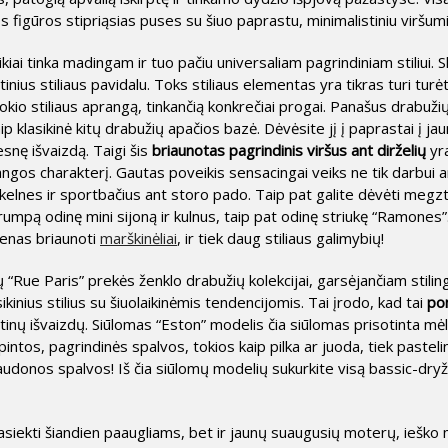
figūros stipriąsias puses su šiuo paprastu, minimalistiniu viršumi
kiai tinka madingam ir tuo pačiu universaliam pagrindiniam stiliui. 
tinius stiliaus pavidalu. Toks stiliaus elementas yra tikras turi turė
okio stiliaus aprangą, tinkančią konkrečiai progai. Panašus drabužių
kaip klasikinė kitų drabužių apačios bazė. Dėvėsite jį į paprastai į j
snę išvaizdą. Taigi šis
briaunotas pagrindinis viršus ant dirželių
yra
gos charakterį. Gautas poveikis sensacingai veiks ne tik darbui ar 
s kelnes ir sportbačius ant storo pado. Taip pat galite dėvėti meg
rumpą odinę mini sijoną ir kulnus, taip pat odinę striukę “Ramones”. 
ienas briaunoti
marškinėliai
, ir tiek daug stiliaus galimybių!
 “Rue Paris” prekės ženklo drabužių kolekcijai, garsėjančiam stiling
kinius stilius su šiuolaikinėmis tendencijomis. Tai įrodo, kad tai
pon
tinų išvaizdų. Siūlomas “Eston” modelis čia siūlomas prisotinta mė
intos, pagrindinės spalvos, tokios kaip pilka ar juoda, tiek pastel
raudonos spalvos! Iš čia siūlomų modelių sukurkite visą bassic-dryžu
pasiekti šiandien paaugliams, bet ir jaunų suaugusių moterų, ieško m