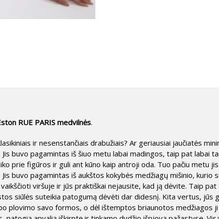
 Eston RUE PARIS medvilnės
.
sikiniais ir nesenstančiais drabužiais? Ar geriausiai jaučiatės mi
s! Jis buvo pagamintas iš šiuo metu labai madingos, taip pat labai 
aiko prie figūros ir guli ant kūno kaip antroji oda. Tuo pačiu metu j
tei. Jis buvo pagamintas iš aukštos kokybės medžiagų mišinio, kuri
vaikščioti viršuje ir jūs praktiškai nejausite, kad ją dėvite. Taip pa
stos siūlės suteikia patogumą dėvėti dar didesnį. Kita vertus, jūs 
as po plovimo savo formos, o dėl ištemptos briaunotos medžiagos ji
s, patogią apvalią iškirptę ir tinkamo dydžio išpjovą pažastyse. Visa