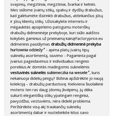
svajonių, megztiniai, megztiniai, švarkai ir kelnės.
Mes siūlome įvairių stilių, spalvų ir dydžių drabužius,
kad galėtumėte išsirinkti drabužius, atitinkančius jūsų
ir jūsų klientų stilių. Užsisakykite internetu ir
mėgaukitės apsipirkimo patogumu moteriškų
drabužių didmeninėje prekyboje, kuri siūlo aukštos
kokybės gaminius už prieinamą kainą!Factoryprice.eu
didmeninis pasiūlymas
drabužių didmeninė prekyba
hurtownia odzieży
- apima platų įvairių tipų
suknelių asortimentą, siuvimo - Pagaminta pagal
įvairius pageidavimus ir individualius renginio
poreikius.Ar domitės madingomis suknelėmis
vestuvinės suknelės
sukieneczka na wesele
, kuris
nekainuoja didelių pinigų? Būtinai apžiūrėkite jo naują
kolekciją – drabužių parduotuvę. Kiekviena šiuolaikinė
moteris ten ras daug įdomių įkvėpimų. Jų dėka
sukurti elegantišką stilių ypatingam renginiui,
pavyzdžiui, vestuvėms, nėra didelė problema.
Peržiūrėkite visą akį traukiančių suknelių
asortimentą dabar ir nustebinkite kitus savo