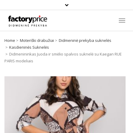
Paieška
Toggl
Navig
Home
Moteriški drabužiai
Didmeninė prekyba suknelės
Kasdieninės Suknelės
Didmenininkas Juoda ir smėlio spalvos suknelė su Kaegan RUE
PARIS modeliais