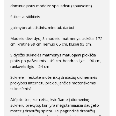
dominuojantis modelis: spausdinti (spausdinti)
Stilius: atsitiktinis
galimybė: atsitiktinis, miestui, darbui
Modelis dėvi dydį S. modelio matmenys: aukštis 172
cm, krūtinė 89 cm, liemuo 65 cm, klubai 93 cm.
S dydžio
suknelės
matmenys matuojami plokščia:
plotis po pažastimis – 49 cm, bendras ilgis – 90 cm,
rankovės ilgis – 54 cm
Suknele - Ieškote moteriškų drabužių didmeninės
prekybos internetu prekiaujančios moteriškomis
suknelėmis?
Atėjote ten, kur reikia, kviečiame į didmeninę
suknelių prekybą, kuri yra mėgstamiausia daugelio
moterų drabužių spinta. Tai pagrindinė drabužių