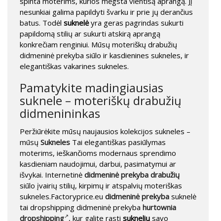
spinta moterims, kurios mėgsta vientisą aprangą. Jį
nesunkiai galima papildyti švarku ir prie jų derančius
batus. Todėl
suknelė
yra geras pagrindas sukurti
papildomą stilių ar sukurti atskirą aprangą
konkrečiam renginiui. Mūsų moteriškų drabužių
didmeninė prekyba siūlo ir kasdienines sukneles, ir
elegantiškas vakarines sukneles.
Pamatykite madingiausias
suknele – moteriškų drabužių
didmenininkas
Peržiūrėkite mūsų naujausios kolekcijos sukneles –
mūsų
Sukneles
Tai elegantiškas pasiūlymas
moterims, ieškančioms modernaus sprendimo
kasdieniam naudojimui, darbui, pasimatymui ar
išvykai. Internetinė
didmeninė prekyba drabužių
siūlo įvairių stilių, kirpimų ir atspalvių moteriškas
sukneles.Factoryprice.eu
didmeninė prekyba
suknelė
tai dropshipping didmeninė prekyba
hurtownia
dropshipping
, kur galite rasti
suknelių
savo