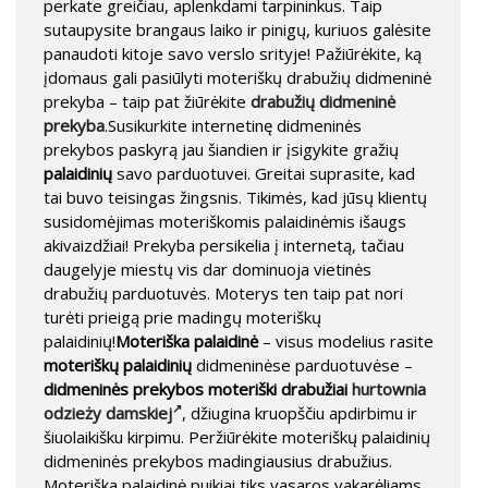
perkate greičiau, aplenkdami tarpininkus. Taip
sutaupysite brangaus laiko ir pinigų, kuriuos galėsite
panaudoti kitoje savo verslo srityje! Pažiūrėkite, ką
įdomaus gali pasiūlyti moteriškų drabužių didmeninė
prekyba – taip pat žiūrėkite
drabužių didmeninė
prekyba
.Susikurkite internetinę didmeninės
prekybos paskyrą jau šiandien ir įsigykite gražių
palaidinių
savo parduotuvei. Greitai suprasite, kad
tai buvo teisingas žingsnis. Tikimės, kad jūsų klientų
susidomėjimas moteriškomis palaidinėmis išaugs
akivaizdžiai! Prekyba persikelia į internetą, tačiau
daugelyje miestų vis dar dominuoja vietinės
drabužių parduotuvės. Moterys ten taip pat nori
turėti prieigą prie madingų moteriškų
palaidinių!
Moteriška palaidinė
– visus modelius rasite
moteriškų palaidinių
didmeninėse parduotuvėse –
didmeninės prekybos moteriški drabužiai
hurtownia
odzieży damskiej
, džiugina kruopščiu apdirbimu ir
šiuolaikišku kirpimu. Peržiūrėkite moteriškų palaidinių
didmeninės prekybos madingiausius drabužius.
Moteriška palaidinė puikiai tiks vasaros vakarėliams,