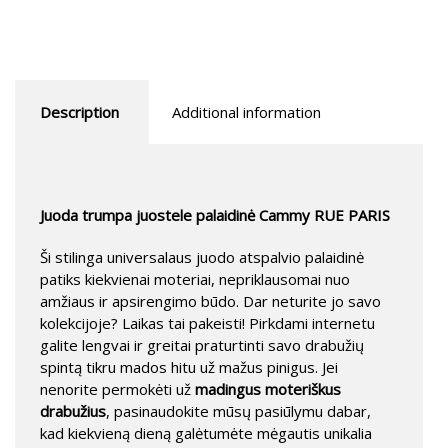
Description
Additional information
Juoda trumpa juostele palaidinė Cammy RUE PARIS
Ši stilinga universalaus juodo atspalvio palaidinė
patiks kiekvienai moteriai, nepriklausomai nuo
amžiaus ir apsirengimo būdo. Dar neturite jo savo
kolekcijoje? Laikas tai pakeisti! Pirkdami internetu
galite lengvai ir greitai praturtinti savo drabužių
spintą tikru mados hitu už mažus pinigus. Jei
nenorite permokėti už
madingus moteriškus
drabužius
, pasinaudokite mūsų pasiūlymu dabar,
kad kiekvieną dieną galėtumėte mėgautis unikalia