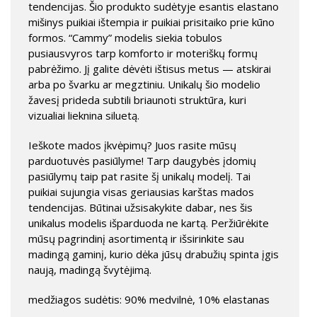
tendencijas. Šio produkto sudėtyje esantis elastano
mišinys puikiai ištempia ir puikiai prisitaiko prie kūno
formos. “Cammy” modelis siekia tobulos
pusiausvyros tarp komforto ir moteriškų formų
pabrėžimo. Jį galite dėvėti ištisus metus — atskirai
arba po švarku ar megztiniu. Unikalų šio modelio
žavesį prideda subtili briaunoti struktūra, kuri
vizualiai lieknina siluetą.
Ieškote mados įkvėpimų? Juos rasite mūsų
parduotuvės pasiūlyme! Tarp daugybės įdomių
pasiūlymų taip pat rasite šį unikalų modelį. Tai
puikiai sujungia visas geriausias karštas mados
tendencijas. Būtinai užsisakykite dabar, nes šis
unikalus modelis išparduoda ne kartą. Peržiūrėkite
mūsų pagrindinį asortimentą ir išsirinkite sau
madingą gaminį, kurio dėka jūsų drabužių spinta įgis
naują, madingą švytėjimą.
medžiagos sudėtis: 90% medvilnė, 10% elastanas