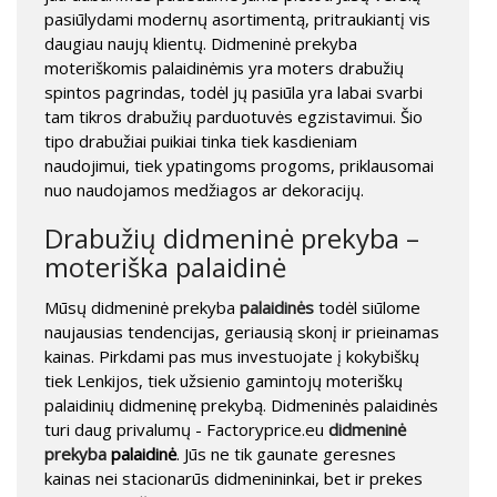
pasiūlydami modernų asortimentą, pritraukiantį vis
daugiau naujų klientų. Didmeninė prekyba
moteriškomis palaidinėmis yra moters drabužių
spintos pagrindas, todėl jų pasiūla yra labai svarbi
tam tikros drabužių parduotuvės egzistavimui. Šio
tipo drabužiai puikiai tinka tiek kasdieniam
naudojimui, tiek ypatingoms progoms, priklausomai
nuo naudojamos medžiagos ar dekoracijų.
Drabužių didmeninė prekyba –
moteriška palaidinė
Mūsų didmeninė prekyba
palaidinės
todėl siūlome
naujausias tendencijas, geriausią skonį ir prieinamas
kainas. Pirkdami pas mus investuojate į kokybiškų
tiek Lenkijos, tiek užsienio gamintojų moteriškų
palaidinių didmeninę prekybą. Didmeninės palaidinės
turi daug privalumų - Factoryprice.eu
didmeninė
prekyba
palaidinė
. Jūs ne tik gaunate geresnes
kainas nei stacionarūs didmenininkai, bet ir prekes