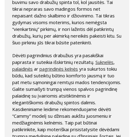
buvimu savo drabužių spinta tol, kol jausitės. Tai
tikrai nepraras savo madingos formos net
nepaisant dažno skalbimo ir džiovinimo. Tai tikras
gydymas visoms moterims, kurios nemėgsta
“vienkartinių” pirkimų, ir nori lažintis dėl patikrintų
drabužių, kurių per akimirką nereikės pakeisti kitu. Su
šiuo pirkiniu jūs tikrai būsite patenkinti.
Dėvėti pagrindinius drabužius yra pasakiškai
paprasta ir suteikia išskirtinių rezultatų.
Suknelės
,
palaidinės
ar
pagrindinės kelnės
yra sukurtos tokiu
būdu, kad suteiktų būtino komforto jausmą ir tuo
pat metu sąmoningai remtųsi mados tendencijomis.
Galite sumaišyti trumpą vienos spalvos pagrindinę
palaidinę su įvairiomis atsitiktinėmis ir
elegantiškomis drabužių spintos dalimis.
Kasdieniniame leidime rekomenduojame dėvėti
“Cammy” modelį su džinsais aukštu juosmeniu ir
medžiaginėmis kelnėmis. Taip pat būtinai
patikrinkite, kaip moteriškai prisistatysite dėvėdami
trumpą medvilninę palaidinę su džinsiniais šortais. Jei