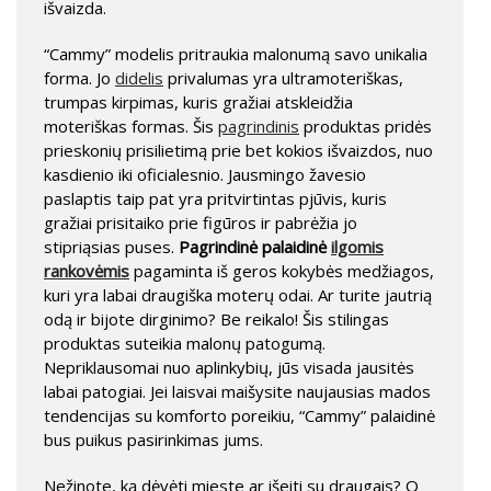
išvaizda.
“Cammy” modelis pritraukia malonumą savo unikalia
forma. Jo
didelis
privalumas yra ultramoteriškas,
trumpas kirpimas, kuris gražiai atskleidžia
moteriškas formas. Šis
pagrindinis
produktas pridės
prieskonių prisilietimą prie bet kokios išvaizdos, nuo
kasdienio iki oficialesnio. Jausmingo žavesio
paslaptis taip pat yra pritvirtintas pjūvis, kuris
gražiai prisitaiko prie figūros ir pabrėžia jo
stipriąsias puses.
Pagrindinė palaidinė
ilgomis
rankovėmis
pagaminta iš geros kokybės medžiagos,
kuri yra labai draugiška moterų odai. Ar turite jautrią
odą ir bijote dirginimo? Be reikalo! Šis stilingas
produktas suteikia malonų patogumą.
Nepriklausomai nuo aplinkybių, jūs visada jausitės
labai patogiai. Jei laisvai maišysite naujausias mados
tendencijas su komforto poreikiu, “Cammy” palaidinė
bus puikus pasirinkimas jums.
Nežinote, ką dėvėti mieste ar išeiti su draugais? O