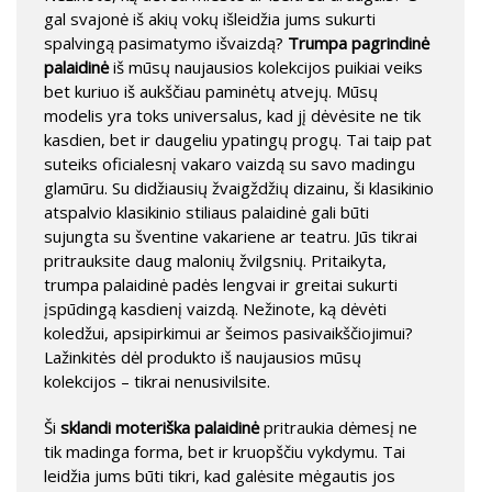
gal svajonė iš akių vokų išleidžia jums sukurti
spalvingą pasimatymo išvaizdą?
Trumpa pagrindinė
palaidinė
iš mūsų naujausios kolekcijos puikiai veiks
bet kuriuo iš aukščiau paminėtų atvejų. Mūsų
modelis yra toks universalus, kad jį dėvėsite ne tik
kasdien, bet ir daugeliu ypatingų progų. Tai taip pat
suteiks oficialesnį vakaro vaizdą su savo madingu
glamūru. Su didžiausių žvaigždžių dizainu, ši klasikinio
atspalvio klasikinio stiliaus palaidinė gali būti
sujungta su šventine vakariene ar teatru. Jūs tikrai
pritrauksite daug malonių žvilgsnių. Pritaikyta,
trumpa palaidinė padės lengvai ir greitai sukurti
įspūdingą kasdienį vaizdą. Nežinote, ką dėvėti
koledžui, apsipirkimui ar šeimos pasivaikščiojimui?
Lažinkitės dėl produkto iš naujausios mūsų
kolekcijos – tikrai nenusivilsite.
Ši
sklandi moteriška palaidinė
pritraukia dėmesį ne
tik madinga forma, bet ir kruopščiu vykdymu. Tai
leidžia jums būti tikri, kad galėsite mėgautis jos