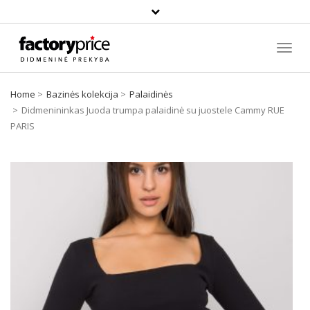
Paieška
Toggl
Navig
Home
Bazinės kolekcija
Palaidinės
Didmenininkas Juoda trumpa palaidinė su juostele Cammy RUE
PARIS