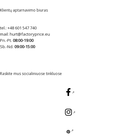
Klientų aptarnavimo biuras
tel.:
+48 601 547 740
mail:
hurt@factoryprice.eu
Pn.-Pt.
08:00-19:00
Sb.-Nd.
09:00-15:00
Raskite mus socialiniuose tinkluose