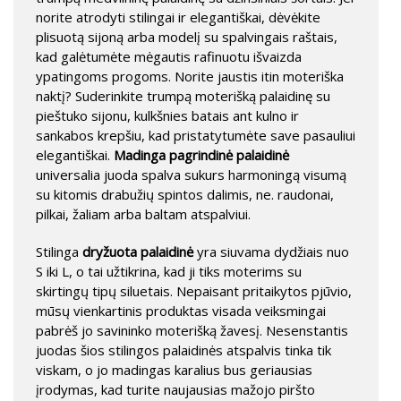
norite atrodyti stilingai ir elegantiškai, dėvėkite
plisuotą sijoną arba modelį su spalvingais raštais,
kad galėtumėte mėgautis rafinuotu išvaizda
ypatingoms progoms. Norite jaustis itin moteriška
naktį? Suderinkite trumpą moterišką palaidinę su
pieštuko sijonu, kulkšnies batais ant kulno ir
sankabos krepšiu, kad pristatytumėte save pasauliui
elegantiškai.
Madinga pagrindinė palaidinė
universalia juoda spalva sukurs harmoningą visumą
su kitomis drabužių spintos dalimis, ne. raudonai,
pilkai, žaliam arba baltam atspalviui.
Stilinga
dryžuota palaidinė
yra siuvama dydžiais nuo
S iki L, o tai užtikrina, kad ji tiks moterims su
skirtingų tipų siluetais. Nepaisant pritaikytos pjūvio,
mūsų vienkartinis produktas visada veiksmingai
pabrėš jo savininko moterišką žavesį. Nesenstantis
juodas šios stilingos palaidinės atspalvis tinka tik
viskam, o jo madingas karalius bus geriausias
įrodymas, kad turite naujausias mažojo piršto