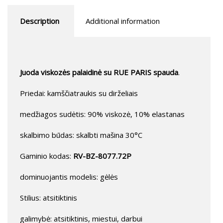
Description
Additional information
Juoda viskozės palaidinė su RUE PARIS spauda
.
Priedai: kamščiatraukis su dirželiais
medžiagos sudėtis: 90% viskozė, 10% elastanas
skalbimo būdas: skalbti mašina 30°C
Gaminio kodas:
RV-BZ-8077.72P
dominuojantis modelis: gėlės
Stilius: atsitiktinis
galimybė: atsitiktinis, miestui, darbui