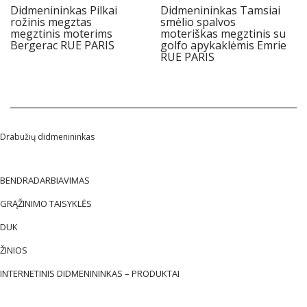
Didmenininkas Pilkai
Didmenininkas Tamsiai
rožinis megztas
smėlio spalvos
megztinis moterims
moteriškas megztinis su
Bergerac RUE PARIS
golfo apykaklėmis Emrie
RUE PARIS
Drabužių didmenininkas
BENDRADARBIAVIMAS
GRĄŽINIMO TAISYKLĖS
DUK
ŽINIOS
INTERNETINIS DIDMENININKAS – PRODUKTAI