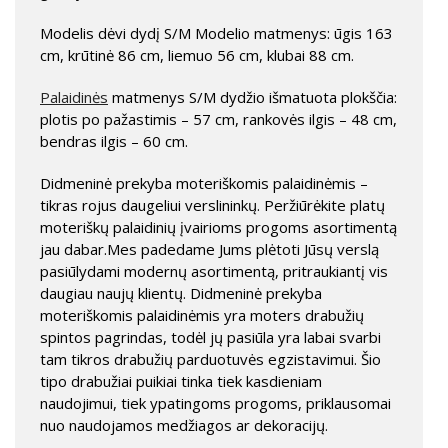
Modelis dėvi dydį S/M Modelio matmenys: ūgis 163
cm, krūtinė 86 cm, liemuo 56 cm, klubai 88 cm.
Palaidinės
matmenys S/M dydžio išmatuota plokščia:
plotis po pažastimis – 57 cm, rankovės ilgis – 48 cm,
bendras ilgis – 60 cm.
Didmeninė prekyba moteriškomis palaidinėmis –
tikras rojus daugeliui verslininkų. Peržiūrėkite platų
moteriškų palaidinių įvairioms progoms asortimentą
jau dabar.Mes padedame Jums plėtoti Jūsų verslą
pasiūlydami modernų asortimentą, pritraukiantį vis
daugiau naujų klientų. Didmeninė prekyba
moteriškomis palaidinėmis yra moters drabužių
spintos pagrindas, todėl jų pasiūla yra labai svarbi
tam tikros drabužių parduotuvės egzistavimui. Šio
tipo drabužiai puikiai tinka tiek kasdieniam
naudojimui, tiek ypatingoms progoms, priklausomai
nuo naudojamos medžiagos ar dekoracijų.