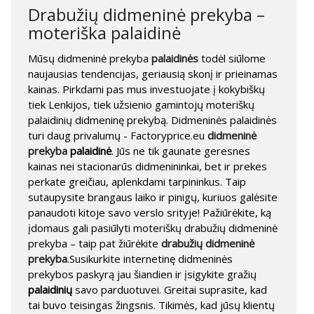
Drabužių didmeninė prekyba –
moteriška palaidinė
Mūsų didmeninė prekyba
palaidinės
todėl siūlome
naujausias tendencijas, geriausią skonį ir prieinamas
kainas. Pirkdami pas mus investuojate į kokybiškų
tiek Lenkijos, tiek užsienio gamintojų moteriškų
palaidinių didmeninę prekybą. Didmeninės palaidinės
turi daug privalumų - Factoryprice.eu
didmeninė
prekyba
palaidinė
. Jūs ne tik gaunate geresnes
kainas nei stacionarūs didmenininkai, bet ir prekes
perkate greičiau, aplenkdami tarpininkus. Taip
sutaupysite brangaus laiko ir pinigų, kuriuos galėsite
panaudoti kitoje savo verslo srityje! Pažiūrėkite, ką
įdomaus gali pasiūlyti moteriškų drabužių didmeninė
prekyba – taip pat žiūrėkite
drabužių didmeninė
prekyba
.Susikurkite internetinę didmeninės
prekybos paskyrą jau šiandien ir įsigykite gražių
palaidinių
savo parduotuvei. Greitai suprasite, kad
tai buvo teisingas žingsnis. Tikimės, kad jūsų klientų