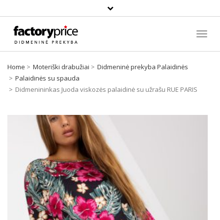
Paieška
Toggl
Navig
Home
Moteriški drabužiai
Didmeninė prekyba Palaidinės
Palaidinės su spauda
Didmenininkas Juoda viskozės palaidinė su užrašu RUE PARIS