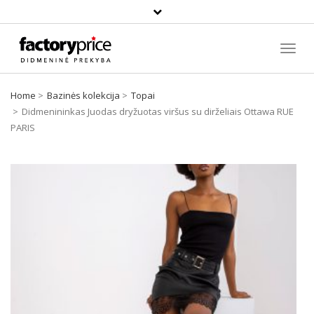
Paieška
Toggl
Navig
Home
Bazinės kolekcija
Topai
Didmenininkas Juodas dryžuotas viršus su dirželiais Ottawa RUE
PARIS