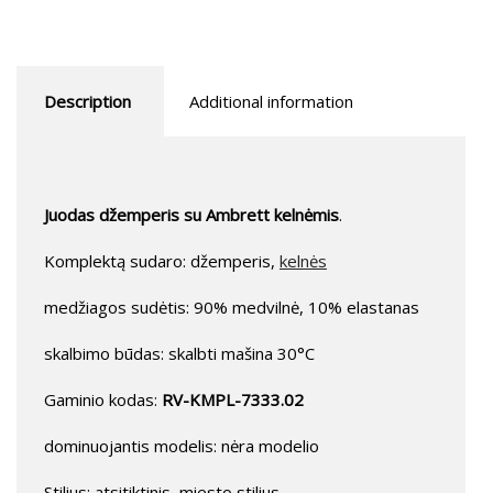
Description
Additional information
Juodas džemperis su Ambrett kelnėmis
.
Komplektą sudaro: džemperis,
kelnės
medžiagos sudėtis: 90% medvilnė, 10% elastanas
skalbimo būdas: skalbti mašina 30°C
Gaminio kodas:
RV-KMPL-7333.02
dominuojantis modelis: nėra modelio
Stilius: atsitiktinis, miesto stilius