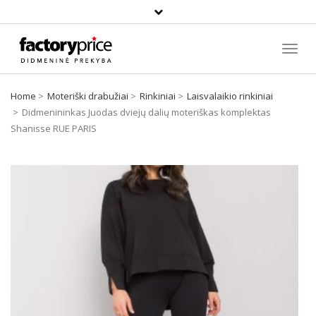
Paieška
Toggl
Navig
Home
Moteriški drabužiai
Rinkiniai
Laisvalaikio rinkiniai
Didmenininkas Juodas dviejų dalių moteriškas komplektas
Shanisse RUE PARIS