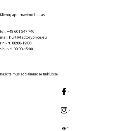
Klientų aptarnavimo biuras
tel.:
+48 601 547 740
mail:
hurt@factoryprice.eu
Pn.-Pt.
08:00-19:00
Sb.-Nd.
09:00-15:00
Raskite mus socialiniuose tinkluose