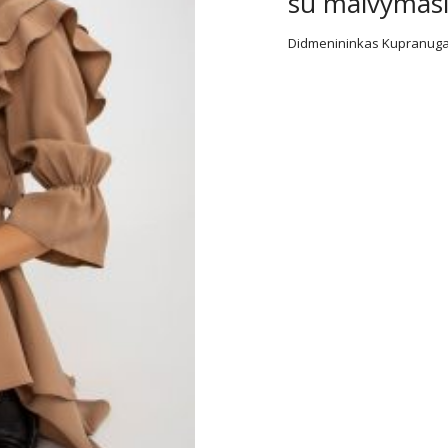
su maivymasi
Didmenininkas Kupranugar