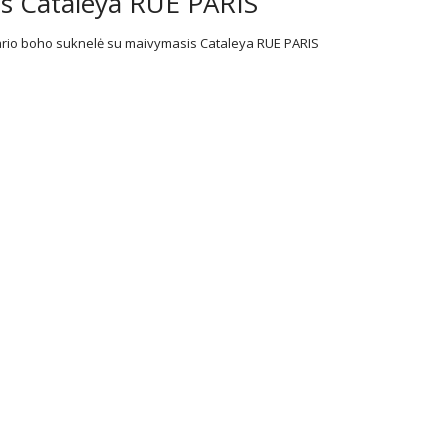
s Cataleya RUE PARIS
io boho suknelė su maivymasis Cataleya RUE PARIS