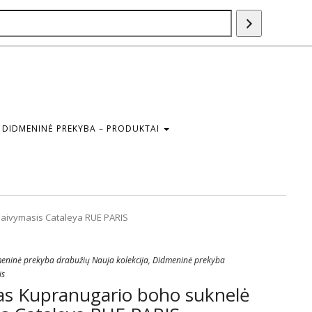
Paieška
DIDMENINĖ PREKYBA – PRODUKTAI
aivymasis Cataleya RUE PARIS
eninė prekyba drabužių Nauja kolekcija
,
Didmeninė prekyba
is
s Kupranugario boho suknelė