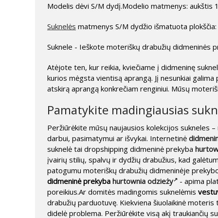
Modelis dėvi S/M dydį.Modelio matmenys: aukštis 17
Suknelės
matmenys S/M dydžio išmatuota plokščia: pl
Suknele - Ieškote moteriškų drabužių didmeninės p
Atėjote ten, kur reikia, kviečiame į didmeninę sukn
kurios mėgsta vientisą aprangą. Jį nesunkiai galima 
atskirą aprangą konkrečiam renginiui. Mūsų moterišk
Pamatykite madingiausias sukn
Peržiūrėkite mūsų naujausios kolekcijos sukneles 
darbui, pasimatymui ar išvykai. Internetinė
didmeni
suknelė tai dropshipping didmeninė prekyba
hurtow
įvairių stilių, spalvų ir dydžių drabužius, kad galėtum
patogumu moteriškų drabužių didmeninėje prekyboje
didmeninė prekyba
hurtownia odzieży
- apima plat
poreikius.Ar domitės madingomis suknelėmis
vestu
drabužių parduotuvę. Kiekviena šiuolaikinė moteris 
didelė problema. Peržiūrėkite visą akį traukiančių s