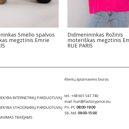
ninkas Smėlio spalvos
Didmenininkas Rožinis
kas megztinis Emrie
moteriškas megztinis E
IS
RUE PARIS
Klientų aptarnavimo biuras
tel.:
+48 601 547 740
REKYBA INTERNETINIŲ PARDUOTUVIŲ
mail:
hurt@factoryprice.eu
Pn.-Pt.
08:00-19:00
REKYBA STACIONARIŲ PARDUOTUVIŲ
Sb.-Nd.
09:00-15:00
AVIMAS TIEKĖJAMS