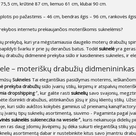
5,5 cm, krūtinė 87 cm, liemuo 61 cm, klubai 90 cm.
otis po pažastimis – 46 cm, bendras ilgis – 96 cm, rankovės ilgi
rekybos internetu prekiaujančios moteriškomis suknelėmis?
elių prekybą, kuri yra mėgstamiausia daugelio moterų drabužių spi
papildyti švarku ir prie jų derančius batus. Todėl
suknelė
yra geras 
ų drabužių didmeninė prekyba siūlo ir kasdienines sukneles, ir el
ele – moteriškų drabužių didmenininkas
– mūsų
Sukneles
Tai elegantiškas pasiūlymas moterims, ieškančio
nė prekyba drabužių
siūlo įvairių stilių, kirpimų ir atspalvių mote
nia dropshipping
, kur galite rasti
suknelių
savo svajonių, megztini
ėte išsirinkti drabužius, atitinkančius jūsų ir jūsų klientų stilių. U
, kuri siūlo aukštos kokybės gaminius už prieinamą kainą!Factor
ų įvairių tipų suknelių asortimentą, siuvimo - Pagaminta pagal įvai
vinės suknelės
sukieneczka na wesele
, kuris nekainuoja didelių p
ten ras daug įdomių įkvėpimų. Jų dėka sukurti elegantišką stilių y
uknelių asortimentą dabar ir nustebinkite kitus savo įmantriu drabu