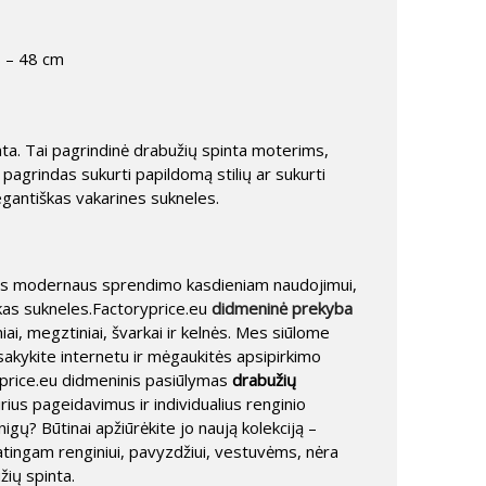
s – 48 cm
nta. Tai pagrindinė drabužių spinta moterims,
pagrindas sukurti papildomą stilių ar sukurti
egantiškas vakarines sukneles.
ms modernaus sprendimo kasdieniam naudojimui,
riškas sukneles.Factoryprice.eu
didmeninė prekyba
ai, megztiniai, švarkai ir kelnės. Mes siūlome
žsisakykite internetu ir mėgaukitės apsipirkimo
yprice.eu didmeninis pasiūlymas
drabužių
rius pageidavimus ir individualius renginio
inigų? Būtinai apžiūrėkite jo naują kolekciją –
patingam renginiui, pavyzdžiui, vestuvėms, nėra
žių spinta.