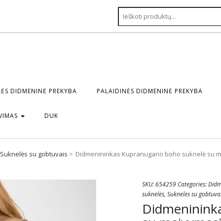
ĖS DIDMENINĖ PREKYBA
PALAIDINĖS DIDMENINĖ PREKYBA
VIMAS
DUK
Suknelės su gobtuvais
Didmenininkas Kupranugario boho suknelė su m
SKU:
654259
Categories:
Didm
suknelės
,
Suknelės su gobtuva
Didmenininka