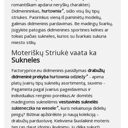
romantiškam apdarui neryškų charakterį.
Didmenininkas,
hurtownia
, siūlo visų šių tipų
striukes. Pasirinkus vieną iš paminėtų modelių,
galimas didmeninis pardavimas. Be madingų švarkų,
įsigykite patogias didmenines sportines kelnes ar
tokias pačias sukneles, kurios su švarkais sukuria
miesto stilių.
Moteriškų Striukė vaata ka
Sukneles
Factoryprice.eu didmeninis pasiūlymas
drabužių
didmeninė prekyba
hurtownia odzieży
- apima
platų įvairių tipų suknelių asortimentą, siuvimo -
Pagaminta pagal įvairius pageidavimus ir
individualius renginio poreikius.Ar domitės
madingomis suknelėmis
vestuvinės suknelės
sukieneczka na wesele
, kuris nekainuoja didelių
pinigų? Būtinai apžiūrėkite jo naują kolekciją –
drabužių parduotuvę. Kiekviena šiuolaikinė moteris
ten ras daug įdomių įkvėpimų. Jų dėka sukurti