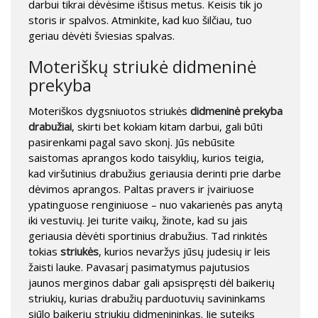
darbui tikrai dėvėsime ištisus metus. Keisis tik jo
storis ir spalvos. Atminkite, kad kuo šilčiau, tuo
geriau dėvėti šviesias spalvas.
Moteriškų striukė didmeninė
prekyba
Moteriškos dygsniuotos striukės
didmeninė prekyba
drabužiai
, skirti bet kokiam kitam darbui, gali būti
pasirenkami pagal savo skonį. Jūs nebūsite
saistomas aprangos kodo taisyklių, kurios teigia,
kad viršutinius drabužius geriausia derinti prie darbe
dėvimos aprangos. Paltas pravers ir įvairiuose
ypatinguose renginiuose – nuo ​​vakarienės pas anytą
iki vestuvių. Jei turite vaikų, žinote, kad su jais
geriausia dėvėti sportinius drabužius. Tad rinkitės
tokias
striukės
, kurios nevaržys jūsų judesių ir leis
žaisti lauke. Pavasarį pasimatymus pajutusios
jaunos merginos dabar gali apsispręsti dėl baikerių
striukių, kurias drabužių parduotuvių savininkams
siūlo baikerių striukių didmenininkas. Jie suteiks