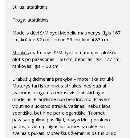
Stilius: atsitiktinis
Proga: atsitiktinis
Modelis dėvi S/M dydį.Modelio matmenys: ūgis 167
cm, krūtinė 82 cm, liemuo 59 cm, klubai 83 cm.
Striukės
matmenys S/M dydžio matuojant plokščia:
plotis po pažastimis – 60 cm, bendras ilgis – 77 cm,
rankovės ilgis – 60 cm.
Drabužių didmeninė prekyba – moteriška striukė.
Moterys turi iš ko rinktis striukes, nes dažnai
įvairioms progoms renkasi visiškai skirtingus
modelius. Pradėkime nuo bendravimo. Pravers
vidutinio sluoksnio striukė, vadinasi, nebus labai
sportiška, bet ir ne per elegantiška. Tuomet
pavasarį galime pasiūlyti, pavyzdžiui, porolono
paltus, o žiemą – ilgas nailonines striukes su
švelniais pūkais. Moteriškus žieminius paltus biuro