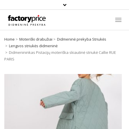
Paieška
Toggl
Navig
Home
Moteriški drabužiai
Didmeninė prekyba Striukės
Lengvos striukės didmeninė
Didmenininkas Pistacijų moteriška skiautinė striukė Callie RUE
PARIS