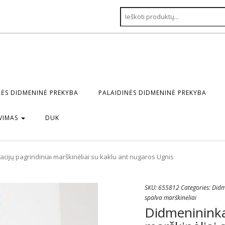
ĖS DIDMENINĖ PREKYBA
PALAIDINĖS DIDMENINĖ PREKYBA
VIMAS
DUK
cijų pagrindiniai marškinėliai su kaklu ant nugaros Ugnis
SKU:
655812
Categories:
Didm
spalva marškinėliai
Didmenininkas