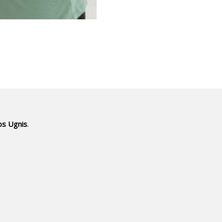
os Ugnis
.