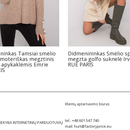
ninkas Tamsiai smėlio
Didmenininkas Smėlio s
 moteriškas megztinis
megzta golfo suknelė Irv
o apykaklėmis Emrie
RUE PARIS
IS
Klientų aptarnavimo biuras
tel.:
+48 601 547 740
REKYBA INTERNETINIŲ PARDUOTUVIŲ
mail:
hurt@factoryprice.eu