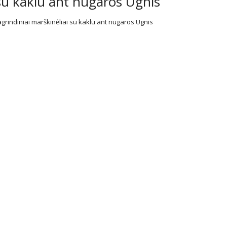
su kaklu ant nugaros Ugnis
grindiniai marškinėliai su kaklu ant nugaros Ugnis