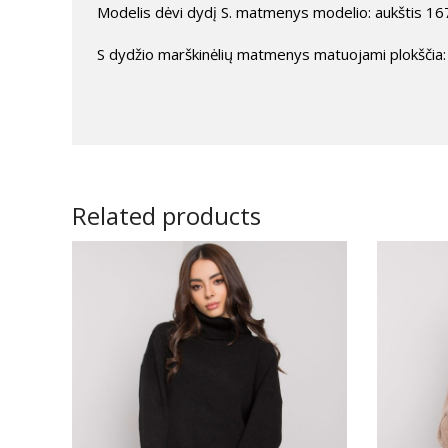
Modelis dėvi dydį S. matmenys modelio: aukštis 167
S dydžio marškinėlių matmenys matuojami plokščia: 
Related products