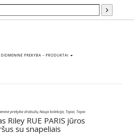
Paieška
DIDMENINĖ PREKYBA – PRODUKTAI
eninė prekyba drabužių Nauja kolekcija
,
Topai
,
Topai
s Riley RUE PARIS jūros
ršus su snapeliais