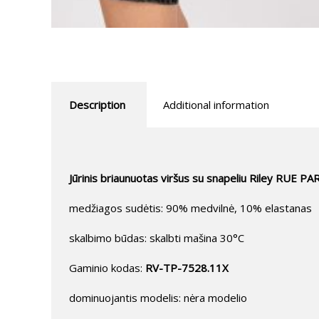
Description
Additional information
Jūrinis briaunuotas viršus su snapeliu Riley RUE PA
medžiagos sudėtis: 90% medvilnė, 10% elastanas
skalbimo būdas: skalbti mašina 30°C
Gaminio kodas:
RV-TP-7528.11X
dominuojantis modelis: nėra modelio