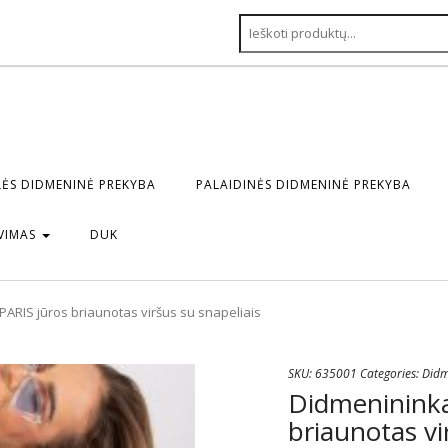
ĖS DIDMENINĖ PREKYBA
PALAIDINĖS DIDMENINĖ PREKYBA
VIMAS
DUK
PARIS jūros briaunotas viršus su snapeliais
SKU:
635001
Categories:
Didm
Didmenininka
briaunotas vi