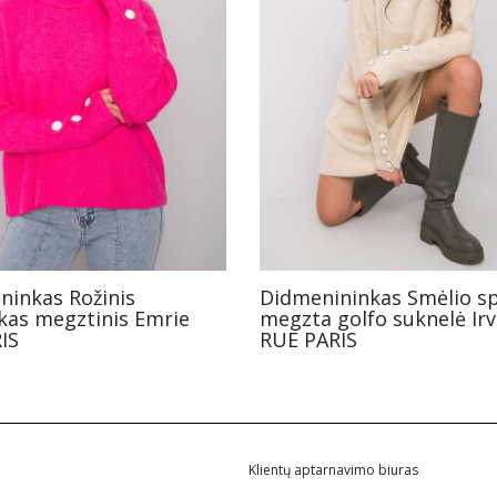
ninkas Rožinis
Didmenininkas Smėlio s
kas megztinis Emrie
megzta golfo suknelė Irv
IS
RUE PARIS
Klientų aptarnavimo biuras