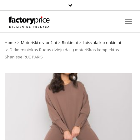
Paieška
Toggl
Navig
Home
Moteriški drabužiai
Rinkiniai
Laisvalaikio rinkiniai
Didmenininkas Rudas dviejų dalių moteriškas komplektas
Shanisse RUE PARIS