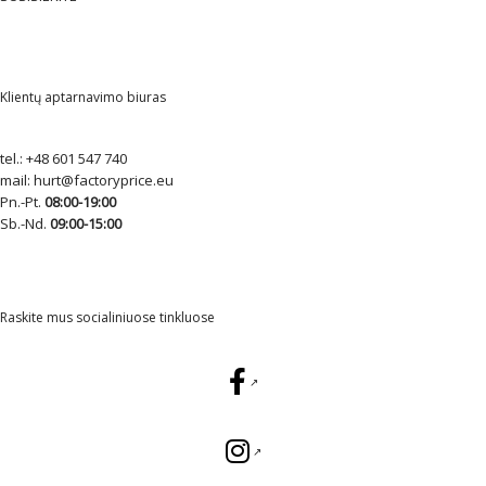
Klientų aptarnavimo biuras
tel.:
+48 601 547 740
mail:
hurt@factoryprice.eu
Pn.-Pt.
08:00-19:00
Sb.-Nd.
09:00-15:00
Raskite mus socialiniuose tinkluose