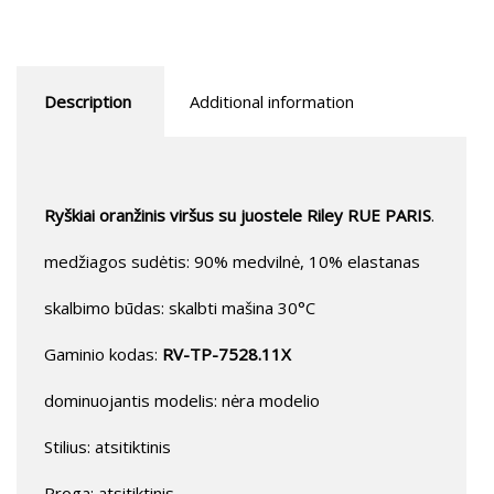
Description
Additional information
Ryškiai oranžinis viršus su juostele Riley RUE PARIS
.
medžiagos sudėtis: 90% medvilnė, 10% elastanas
skalbimo būdas: skalbti mašina 30°C
Gaminio kodas:
RV-TP-7528.11X
dominuojantis modelis: nėra modelio
Stilius: atsitiktinis
Proga: atsitiktinis