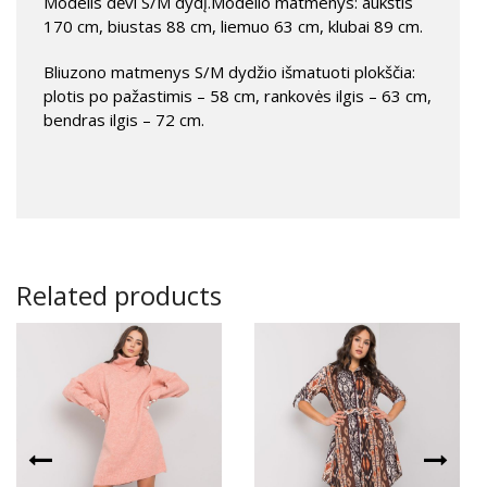
Modelis dėvi S/M dydį.Modelio matmenys: aukštis
170 cm, biustas 88 cm, liemuo 63 cm, klubai 89 cm.
Bliuzono matmenys S/M dydžio išmatuoti plokščia:
plotis po pažastimis – 58 cm, rankovės ilgis – 63 cm,
bendras ilgis – 72 cm.
Related products