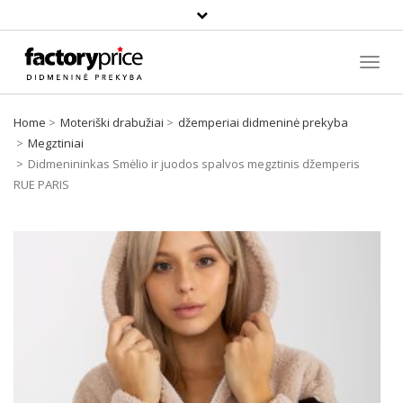
Paieška
Toggl
Navig
Home
Moteriški drabužiai
džemperiai didmeninė prekyba
Megztiniai
Didmenininkas Smėlio ir juodos spalvos megztinis džemperis
RUE PARIS