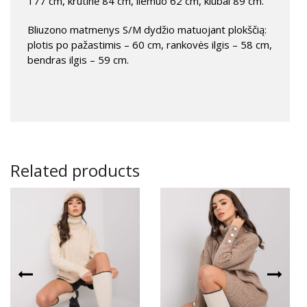
177 cm, krūtinė 84 cm, liemuo 62 cm, klubai 89 cm.
Bliuzono matmenys S/M dydžio matuojant plokščią:
plotis po pažastimis – 60 cm, rankovės ilgis – 58 cm,
bendras ilgis – 59 cm.
Related products