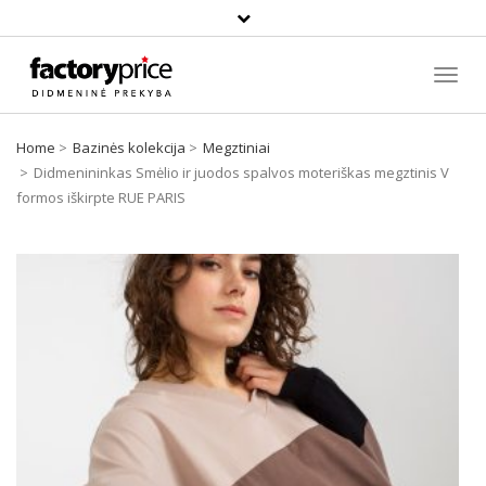
Paieška
Toggl
Navig
Home
Bazinės kolekcija
Megztiniai
Didmenininkas Smėlio ir juodos spalvos moteriškas megztinis V
formos iškirpte RUE PARIS