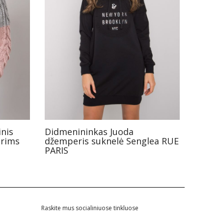
inis
Didmenininkas Juoda
erims
džemperis suknelė Senglea RUE
PARIS
Raskite mus socialiniuose tinkluose