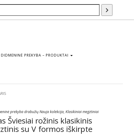
Paieška
DIDMENINĖ PREKYBA – PRODUKTAI
ARIS
eninė prekyba drabužių Nauja kolekcija
,
Klasikiniai megztiniai
Šviesiai rožinis klasikinis
tinis su V formos iškirpte