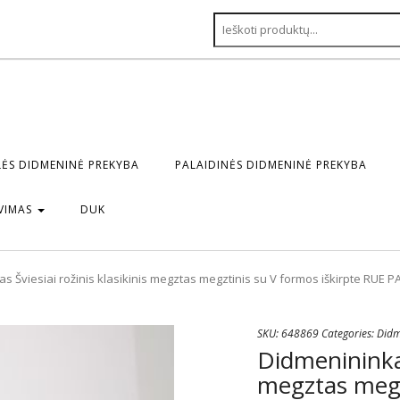
ĖS DIDMENINĖ PREKYBA
PALAIDINĖS DIDMENINĖ PREKYBA
VIMAS
DUK
s Šviesiai rožinis klasikinis megztas megztinis su V formos iškirpte RUE P
SKU:
648869
Categories:
Didm
Didmenininkas 
megztas megz