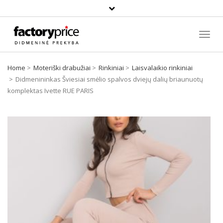
Paieška
Toggl
Navig
Home
Moteriški drabužiai
Rinkiniai
Laisvalaikio rinkiniai
Didmenininkas Šviesiai smėlio spalvos dviejų dalių briaunuotų
komplektas Ivette RUE PARIS