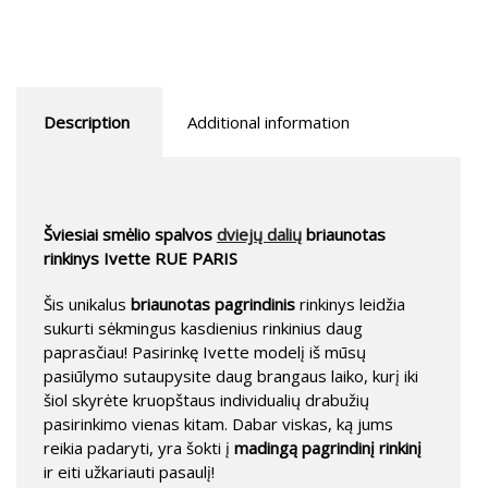
Description
Additional information
Šviesiai smėlio spalvos
dviejų dalių
briaunotas
rinkinys Ivette RUE PARIS
Šis unikalus
briaunotas pagrindinis
rinkinys leidžia
sukurti sėkmingus kasdienius rinkinius daug
paprasčiau! Pasirinkę Ivette modelį iš mūsų
pasiūlymo sutaupysite daug brangaus laiko, kurį iki
šiol skyrėte kruopštaus individualių drabužių
pasirinkimo vienas kitam. Dabar viskas, ką jums
reikia padaryti, yra šokti į
madingą pagrindinį rinkinį
ir eiti užkariauti pasaulį!