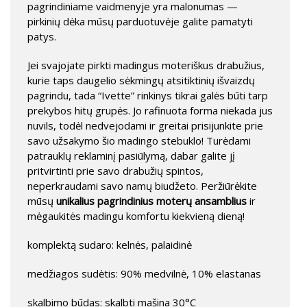
pagrindiniame vaidmenyje yra malonumas —
pirkinių dėka mūsų parduotuvėje galite pamatyti
patys.
Jei svajojate pirkti madingus moteriškus drabužius,
kurie taps daugelio sėkmingų atsitiktinių išvaizdų
pagrindu, tada “Ivette” rinkinys tikrai galės būti tarp
prekybos hitų grupės. Jo rafinuota forma niekada jus
nuvils, todėl nedvejodami ir greitai prisijunkite prie
savo užsakymo šio madingo stebuklo! Turėdami
patrauklų reklaminį pasiūlymą, dabar galite jį
pritvirtinti prie savo drabužių spintos,
neperkraudami savo namų biudžeto. Peržiūrėkite
mūsų
unikalius pagrindinius moterų ansamblius
ir
mėgaukitės madingu komfortu kiekvieną dieną!
komplektą sudaro: kelnės, palaidinė
medžiagos sudėtis: 90% medvilnė, 10% elastanas
skalbimo būdas: skalbti mašina 30°C