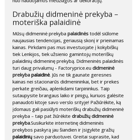
nuo naudojamos medžiagos ar dekoracijų.
Drabužių didmeninė prekyba –
moteriška palaidinė
Mūsų didmeninė prekyba
palaidinės
todėl siūlome
naujausias tendencijas, geriausią skonį ir prieinamas
kainas. Pirkdami pas mus investuojate į kokybiškų
tiek Lenkijos, tiek užsienio gamintojų moteriškų
palaidinių didmeninę prekybą. Didmeninės palaidinės
turi daug privalumų - Factoryprice.eu
didmeninė
prekyba
palaidinė
. Jūs ne tik gaunate geresnes
kainas nei stacionarūs didmenininkai, bet ir prekes
perkate greičiau, aplenkdami tarpininkus. Taip
sutaupysite brangaus laiko ir pinigų, kuriuos galėsite
panaudoti kitoje savo verslo srityje! Pažiūrėkite, ką
įdomaus gali pasiūlyti moteriškų drabužių didmeninė
prekyba – taip pat žiūrėkite
drabužių didmeninė
prekyba
.Susikurkite internetinę didmeninės
prekybos paskyrą jau šiandien ir įsigykite gražių
palaidinių
savo parduotuvei. Greitai suprasite, kad