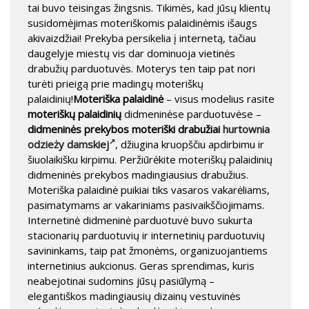
tai buvo teisingas žingsnis. Tikimės, kad jūsų klientų
susidomėjimas moteriškomis palaidinėmis išaugs
akivaizdžiai! Prekyba persikelia į internetą, tačiau
daugelyje miestų vis dar dominuoja vietinės
drabužių parduotuvės. Moterys ten taip pat nori
turėti prieigą prie madingų moteriškų
palaidinių!
Moteriška palaidinė
– visus modelius rasite
moteriškų palaidinių
didmeninėse parduotuvėse –
didmeninės prekybos moteriški drabužiai
hurtownia
odzieży damskiej
, džiugina kruopščiu apdirbimu ir
šiuolaikišku kirpimu. Peržiūrėkite moteriškų palaidinių
didmeninės prekybos madingiausius drabužius.
Moteriška palaidinė puikiai tiks vasaros vakarėliams,
pasimatymams ar vakariniams pasivaikščiojimams.
Internetinė didmeninė parduotuvė buvo sukurta
stacionarių parduotuvių ir internetinių parduotuvių
savininkams, taip pat žmonėms, organizuojantiems
internetinius aukcionus. Geras sprendimas, kuris
neabejotinai sudomins jūsų pasiūlymą –
elegantiškos madingiausių dizainų vestuvinės