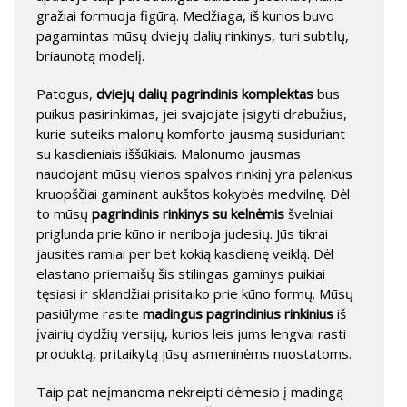
gražiai formuoja figūrą. Medžiaga, iš kurios buvo
pagamintas mūsų dviejų dalių rinkinys, turi subtilų,
briaunotą modelį.
Patogus,
dviejų dalių pagrindinis komplektas
bus
puikus pasirinkimas, jei svajojate įsigyti drabužius,
kurie suteiks malonų komforto jausmą susiduriant
su kasdieniais iššūkiais. Malonumo jausmas
naudojant mūsų vienos spalvos rinkinį yra palankus
kruopščiai gaminant aukštos kokybės medvilnę. Dėl
to mūsų
pagrindinis rinkinys su kelnėmis
švelniai
priglunda prie kūno ir neriboja judesių. Jūs tikrai
jausitės ramiai per bet kokią kasdienę veiklą. Dėl
elastano priemaišų šis stilingas gaminys puikiai
tęsiasi ir sklandžiai prisitaiko prie kūno formų. Mūsų
pasiūlyme rasite
madingus pagrindinius rinkinius
iš
įvairių dydžių versijų, kurios leis jums lengvai rasti
produktą, pritaikytą jūsų asmeninėms nuostatoms.
Taip pat neįmanoma nekreipti dėmesio į madingą