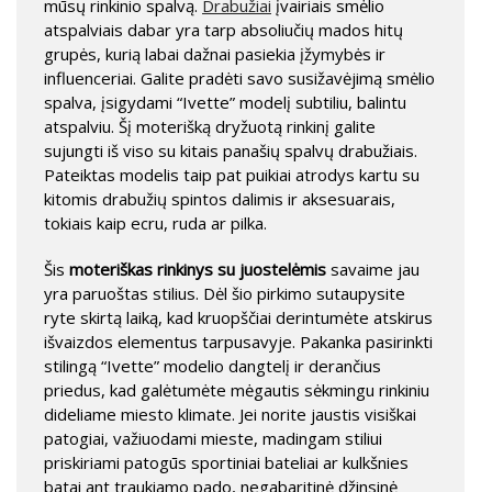
mūsų rinkinio spalvą.
Drabužiai
įvairiais smėlio
atspalviais dabar yra tarp absoliučių mados hitų
grupės, kurią labai dažnai pasiekia įžymybės ir
influenceriai. Galite pradėti savo susižavėjimą smėlio
spalva, įsigydami “Ivette” modelį subtiliu, balintu
atspalviu. Šį moterišką dryžuotą rinkinį galite
sujungti iš viso su kitais panašių spalvų drabužiais.
Pateiktas modelis taip pat puikiai atrodys kartu su
kitomis drabužių spintos dalimis ir aksesuarais,
tokiais kaip ecru, ruda ar pilka.
Šis
moteriškas rinkinys su juostelėmis
savaime jau
yra paruoštas stilius. Dėl šio pirkimo sutaupysite
ryte skirtą laiką, kad kruopščiai derintumėte atskirus
išvaizdos elementus tarpusavyje. Pakanka pasirinkti
stilingą “Ivette” modelio dangtelį ir derančius
priedus, kad galėtumėte mėgautis sėkmingu rinkiniu
dideliame miesto klimate. Jei norite jaustis visiškai
patogiai, važiuodami mieste, madingam stiliui
priskiriami patogūs sportiniai bateliai ar kulkšnies
batai ant traukiamo pado, negabaritinė džinsinė