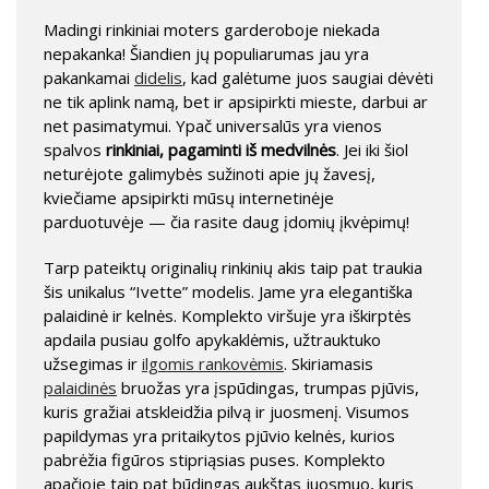
Madingi rinkiniai moters garderoboje niekada
nepakanka! Šiandien jų populiarumas jau yra
pakankamai
didelis
, kad galėtume juos saugiai dėvėti
ne tik aplink namą, bet ir apsipirkti mieste, darbui ar
net pasimatymui. Ypač universalūs yra vienos
spalvos
rinkiniai, pagaminti iš medvilnės
. Jei iki šiol
neturėjote galimybės sužinoti apie jų žavesį,
kviečiame apsipirkti mūsų internetinėje
parduotuvėje — čia rasite daug įdomių įkvėpimų!
Tarp pateiktų originalių rinkinių akis taip pat traukia
šis unikalus “Ivette” modelis. Jame yra elegantiška
palaidinė ir kelnės. Komplekto viršuje yra iškirptės
apdaila pusiau golfo apykaklėmis, užtrauktuko
užsegimas ir
ilgomis rankovėmis
. Skiriamasis
palaidinės
bruožas yra įspūdingas, trumpas pjūvis,
kuris gražiai atskleidžia pilvą ir juosmenį. Visumos
papildymas yra pritaikytos pjūvio kelnės, kurios
pabrėžia figūros stipriąsias puses. Komplekto
apačioje taip pat būdingas aukštas juosmuo, kuris