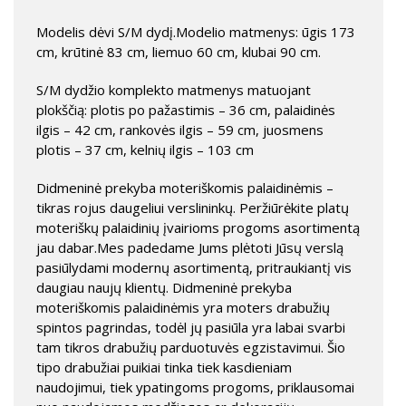
Modelis dėvi S/M dydį.Modelio matmenys: ūgis 173
cm, krūtinė 83 cm, liemuo 60 cm, klubai 90 cm.
S/M dydžio komplekto matmenys matuojant
plokščią: plotis po pažastimis – 36 cm, palaidinės
ilgis – 42 cm, rankovės ilgis – 59 cm, juosmens
plotis – 37 cm, kelnių ilgis – 103 cm
Didmeninė prekyba moteriškomis palaidinėmis –
tikras rojus daugeliui verslininkų. Peržiūrėkite platų
moteriškų palaidinių įvairioms progoms asortimentą
jau dabar.Mes padedame Jums plėtoti Jūsų verslą
pasiūlydami modernų asortimentą, pritraukiantį vis
daugiau naujų klientų. Didmeninė prekyba
moteriškomis palaidinėmis yra moters drabužių
spintos pagrindas, todėl jų pasiūla yra labai svarbi
tam tikros drabužių parduotuvės egzistavimui. Šio
tipo drabužiai puikiai tinka tiek kasdieniam
naudojimui, tiek ypatingoms progoms, priklausomai