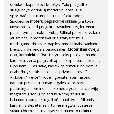
striukė ir kuprinė bei krepšys. Taip pat galite
susigundyti derinti šį medvilninį drabužį su
sportbačiais ir trumpa striuke iš eko odos.
Šiuolaikiniai
moterų
pagrindiniai rinkiniai
yra tokie
universalūs, kad jūs galite pasitikėti jais, kai einate į
pasimatymą ar naktį į klubą. Būtinai patikrinkite, kaip
jausmingai ir moteriškai prisistatysite mūsų
madingame rinkinyje, papildytame kulnais, sankabos
krepšiu ir derančiais papuošalais.
Moteriškas dviejų
dalių komplektas “Ivette
” yra toks patogus naudoti,
kad tikrai verta pagalvoti apie jį kaip idealią aprangą
ir po namų. Kas sakė, kad tik aplaistyti ir neįdomūs
drabužiai yra skirti labiausiai privačiai erdvei?
Pirkdami “Ivette” modelį, gausite labai malonų
naudoti produktą, kuriame galėsite praleisti
palaimingas akimirkas nieko nedarydami ar pasiviję
mėgstamų serijų epizodus. Namų stilius su
briaunoto komplektu gali būti papildytas šiltomis
kailinėmis šlepetėmis ir tūrine megzta lovatiese.
Sukurti įdomias stilizacijas su briaunoto rinkiniu