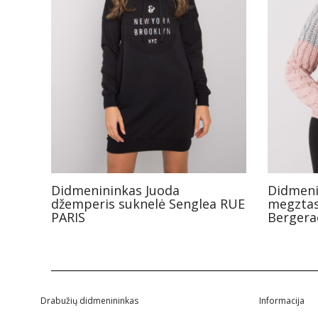
Didmenininkas Juoda
Didmenin
džemperis suknelė Senglea RUE
megztas
PARIS
Bergera
Drabužių didmenininkas
Informacija