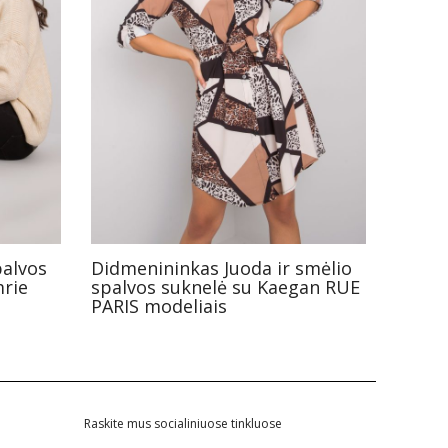
palvos
Didmenininkas Juoda ir smėlio
mrie
spalvos suknelė su Kaegan RUE
PARIS modeliais
Raskite mus socialiniuose tinkluose