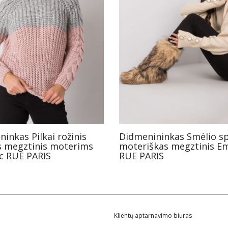
inkas Pilkai rožinis
Didmenininkas Smėlio s
 megztinis moterims
moteriškas megztinis E
c RUE PARIS
RUE PARIS
Klientų aptarnavimo biuras