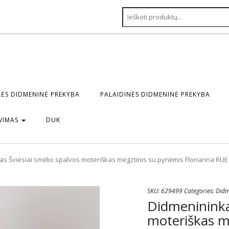
ĖS DIDMENINĖ PREKYBA
PALAIDINĖS DIDMENINĖ PREKYBA
VIMAS
DUK
s Šviesiai smėlio spalvos moteriškas megztinis su pynėmis Florianna RUE
SKU:
629499
Categories:
Didm
Didmenininkas
moteriškas m