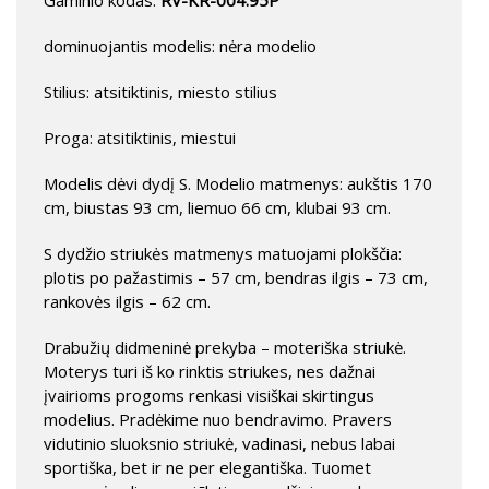
Gaminio kodas:
RV-KR-004.95P
dominuojantis modelis: nėra modelio
Stilius: atsitiktinis, miesto stilius
Proga: atsitiktinis, miestui
Modelis dėvi dydį S. Modelio matmenys: aukštis 170
cm, biustas 93 cm, liemuo 66 cm, klubai 93 cm.
S dydžio striukės matmenys matuojami plokščia:
plotis po pažastimis – 57 cm, bendras ilgis – 73 cm,
rankovės ilgis – 62 cm.
Drabužių didmeninė prekyba – moteriška striukė.
Moterys turi iš ko rinktis striukes, nes dažnai
įvairioms progoms renkasi visiškai skirtingus
modelius. Pradėkime nuo bendravimo. Pravers
vidutinio sluoksnio striukė, vadinasi, nebus labai
sportiška, bet ir ne per elegantiška. Tuomet