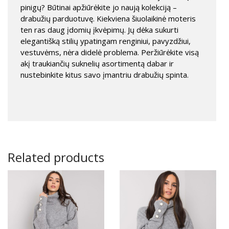
pinigų? Būtinai apžiūrėkite jo naują kolekciją –
drabužių parduotuvę. Kiekviena šiuolaikinė moteris
ten ras daug įdomių įkvėpimų. Jų dėka sukurti
elegantišką stilių ypatingam renginiui, pavyzdžiui,
vestuvėms, nėra didelė problema. Peržiūrėkite visą
akį traukiančių suknelių asortimentą dabar ir
nustebinkite kitus savo įmantriu drabužių spinta.
Related products