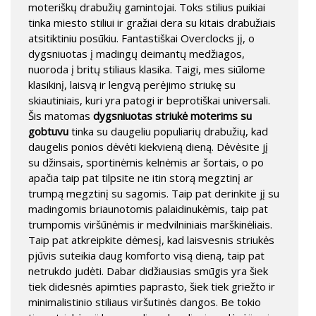
moteriškų drabužių gamintojai. Toks stilius puikiai
tinka miesto stiliui ir gražiai dera su kitais drabužiais
atsitiktiniu posūkiu. Fantastiškai Overclocks jį, o
dygsniuotas į madingų deimantų medžiagos,
nuoroda į britų stiliaus klasika. Taigi, mes siūlome
klasikinį, laisvą ir lengvą perėjimo striukę su
skiautiniais, kuri yra patogi ir beprotiškai universali.
Šis matomas
dygsniuotas striukė moterims su
gobtuvu
tinka su daugeliu populiarių drabužių, kad
daugelis ponios dėvėti kiekvieną dieną. Dėvėsite jį
su džinsais, sportinėmis kelnėmis ar šortais, o po
apačia taip pat tilpsite ne itin storą megztinį ar
trumpą megztinį su sagomis. Taip pat derinkite jį su
madingomis briaunotomis palaidinukėmis, taip pat
trumpomis viršūnėmis ir medvilniniais marškinėliais.
Taip pat atkreipkite dėmesį, kad laisvesnis striukės
pjūvis suteikia daug komforto visą dieną, taip pat
netrukdo judėti. Dabar didžiausias smūgis yra šiek
tiek didesnės apimties paprasto, šiek tiek griežto ir
minimalistinio stiliaus viršutinės dangos. Be tokio