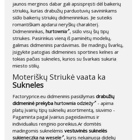
jaunos merginos dabar gali apsispręsti dėl baikerių
striukių, kurias drabužių parduotuvių savininkams
siūlo baikerių striukių didmenininkas. Jie suteiks
romantiškam apdarui neryškų charakterį.
Didmenininkas,
hurtownia
, siūlo visų šių tipų
striukes. Pasirinkus vieną iš paminėtų modelių,
galimas didmeninis pardavimas. Be madingų švarkų,
įsigykite patogias didmenines sportines kelnes ar
tokias pačias sukneles, kurios su švarkais sukuria
miesto stilių.
Moteriškų Striukė vaata ka
Sukneles
Factoryprice.eu didmeninis pasiūlymas
drabužių
didmeninė prekyba
hurtownia odzieży
- apima
platų įvairių tipų suknelių asortimentą, siuvimo -
Pagaminta pagal įvairius pageidavimus ir
individualius renginio poreikius.Ar domitės
madingomis suknelėmis
vestuvinės suknelės
sukieneczka na wesele
, kuris nekainuoja didelių