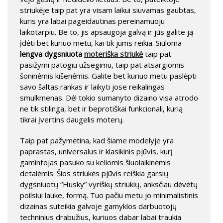
striukėje taip pat yra visam laikui siuvamas gaubtas,
kuris yra labai pageidautinas pereinamuoju
laikotarpiu. Be to, jis apsaugoja galvą ir jūs galite ją
įdėti bet kuriuo metu, kai tik jums reikia. Siūloma
lengva dygsniuota
moteriška striukė
taip pat
pasižymi patogiu užsegimu, taip pat atsargiomis
šoninėmis kišenėmis. Galite bet kuriuo metu paslėpti
savo šaltas rankas ir laikyti jose reikalingas
smulkmenas. Dėl tokio sumanyto dizaino visa atrodo
ne tik stilinga, bet ir beprotiškai funkcionali, kurią
tikrai įvertins daugelis moterų.
Taip pat pažymėtina, kad šiame modelyje yra
paprastas, universalus ir klasikinis pjūvis, kurį
gamintojas pasuko su keliomis šiuolaikinėmis
detalėmis. Šios striukės pjūvis reiškia garsių
dygsniuotų “Husky” vyriškų striukių, anksčiau dėvėtų
poilsiui lauke, formą. Tuo pačiu metu jo minimalistinis
dizainas suteikia galvoje gamyklos darbuotojų
techninius drabužius, kuriuos dabar labai traukia