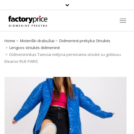
Paieška
Toggl
Navig
Home
Moteriški drabužiai
Didmeninė prekyba Striukės
Lengvos striukės didmeninė
Didmenininkas Tamsiai mėlyna pereinama striukė su gobtuvu
Eleanor RUE PARIS