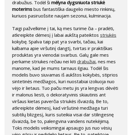
drabužius. Todėl ši
mėlyna dygsniuota striukė
moterims
bus fantastiška daugelio miesto rinkinių,
kuriuos pasiruošsite naujam sezonui, kulminacija.
Taigi pažvelkime į tai, ką mes turime čia – pradėti,
atkreipkite dėmesį į labai aukštą pateiktos
striukės
kokybę. Spalva taip pat yra svarbi, tačiau, kai
kalbama apie viršutinį dangtį, tvirtas ir praktiškas
produktas yra vienodai svarbus. Galų gale mes
perkame striukes rečiau nei kiti
drabužiai
, nes mes
manome, kad jie mums tarnaus ilgiau. Todėl šis
modelis buvo siuvamas iš aukštos kokybės, stiprios
sintetinės medžiagos, kuri nuostabiai izoliuoja nuo
vėjo ir lietaus. Tuo pačiu metu jis yra lengvas dėvėti
ir malonus liesti, o dekoratyvinis skiautinis ant
viršaus kietas paverčia striukės išvaizdą. Be to,
atkreipkite dėmesį, kad viršutinė medžiaga turi
subtilų blizgesį, kuris suteikia visai dar stilingesnę
išvaizdą, be to, palengvina vandens nutekėjimą.
Toks modelis veiksmingai apsaugo jus nuo vėsių
vėjo gūsių ir nedidelio lietaus. Be to, pateiktoje