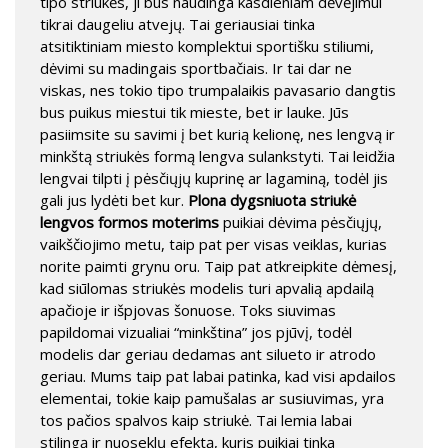
tipo striukės, ji bus naudinga kasdieniam dėvėjimui
tikrai daugeliu atvejų. Tai geriausiai tinka
atsitiktiniam miesto komplektui sportišku stiliumi,
dėvimi su madingais sportbačiais. Ir tai dar ne
viskas, nes tokio tipo trumpalaikis pavasario dangtis
bus puikus miestui tik mieste, bet ir lauke. Jūs
pasiimsite su savimi į bet kurią kelionę, nes lengvą ir
minkštą striukės formą lengva sulankstyti. Tai leidžia
lengvai tilpti į pėsčiųjų kuprinę ar lagaminą, todėl jis
gali jus lydėti bet kur.
Plona dygsniuota striukė
lengvos formos moterims
puikiai dėvima pėsčiųjų,
vaikščiojimo metu, taip pat per visas veiklas, kurias
norite paimti grynu oru. Taip pat atkreipkite dėmesį,
kad siūlomas striukės modelis turi apvalią apdailą
apačioje ir išpjovas šonuose. Toks siuvimas
papildomai vizualiai “minkština” jos pjūvį, todėl
modelis dar geriau dedamas ant silueto ir atrodo
geriau. Mums taip pat labai patinka, kad visi apdailos
elementai, tokie kaip pamušalas ar susiuvimas, yra
tos pačios spalvos kaip striukė. Tai lemia labai
stilingą ir nuoseklų efektą, kuris puikiai tinka