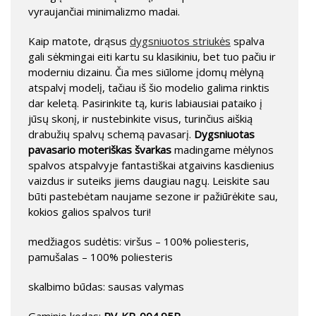
vyraujančiai minimalizmo madai.
Kaip matote, drąsus
dygsniuotos striukės
spalva
gali sėkmingai eiti kartu su klasikiniu, bet tuo pačiu ir
moderniu dizainu. Čia mes siūlome įdomų mėlyną
atspalvį modelį, tačiau iš šio modelio galima rinktis
dar keletą. Pasirinkite tą, kuris labiausiai pataiko į
jūsų skonį, ir nustebinkite visus, turinčius aiškią
drabužių spalvų schemą pavasarį.
Dygsniuotas
pavasario moteriškas švarkas
madingame mėlynos
spalvos atspalvyje fantastiškai atgaivins kasdienius
vaizdus ir suteiks jiems daugiau nagų. Leiskite sau
būti pastebėtam naujame sezone ir pažiūrėkite sau,
kokios galios spalvos turi!
medžiagos sudėtis: viršus – 100% poliesteris,
pamušalas – 100% poliesteris
skalbimo būdas: sausas valymas