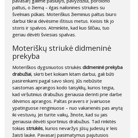
pavasarį galime pasiūlyti, pavyzdžiui, porolono
paltus, o žiemą – ilgas nailonines striukes su
švelniais pūkais. Moteriškus žieminius paltus biuro
darbui tikrai dėvėsime ištisus metus. Keisis tik jo
storis ir spalvos. Atminkite, kad kuo šilčiau, tuo
geriau dėvėti šviesias spalvas.
Moteriškų striukė didmeninė
prekyba
Moteriškos dygsniuotos striukės
didmeninė prekyba
drabužiai
, skirti bet kokiam kitam darbui, gali būti
pasirenkami pagal savo skonį. Jūs nebūsite
saistomas aprangos kodo taisyklių, kurios teigia,
kad viršutinius drabužius geriausia derinti prie darbe
dėvimos aprangos. Paltas pravers ir įvairiuose
ypatinguose renginiuose – nuo ​​vakarienės pas anytą
iki vestuvių. Jei turite vaikų, žinote, kad su jais
geriausia dėvėti sportinius drabužius. Tad rinkitės
tokias
striukės
, kurios nevaržys jūsų judesių ir leis
žaisti lauke. Pavasarį pasimatymus pajutusios