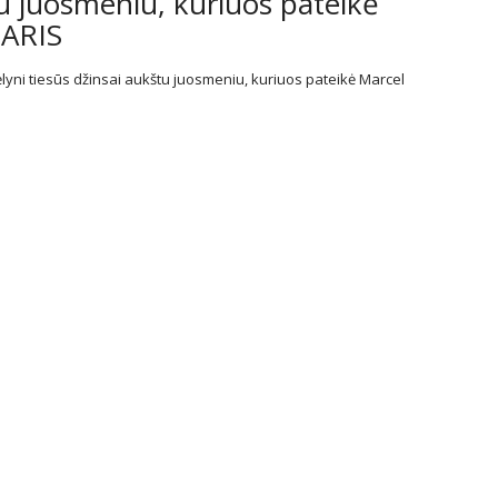
u juosmeniu, kuriuos pateikė
PARIS
yni tiesūs džinsai aukštu juosmeniu, kuriuos pateikė Marcel