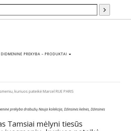
Paieška
DIDMENINĖ PREKYBA – PRODUKTAI
osmeniu, kuriuos pateikė Marcel RUE PARIS
eninė prekyba drabužių Nauja kolekcija
,
Džinsinės kelnės
,
Džinsinės
s Tamsiai mėlyni tiesūs