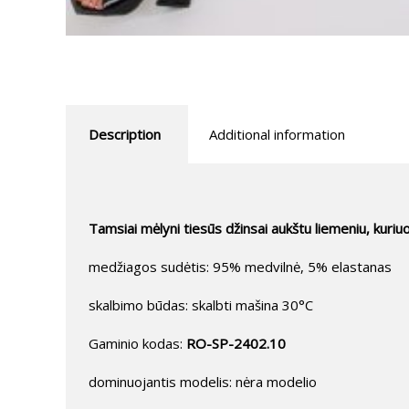
Description
Additional information
Tamsiai mėlyni tiesūs džinsai aukštu liemeniu, kur
medžiagos sudėtis: 95% medvilnė, 5% elastanas
skalbimo būdas: skalbti mašina 30°C
Gaminio kodas:
RO-SP-2402.10
dominuojantis modelis: nėra modelio