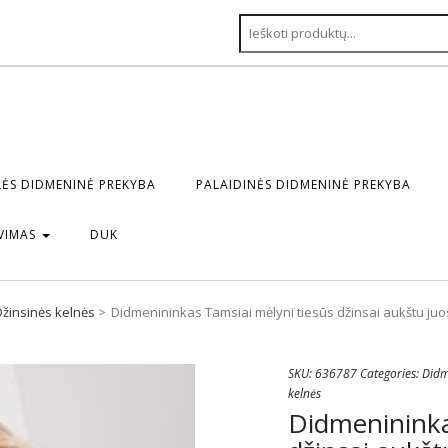
ĖS DIDMENINĖ PREKYBA
PALAIDINĖS DIDMENINĖ PREKYBA
VIMAS
DUK
Džinsinės kelnės
Didmenininkas Tamsiai mėlyni tiesūs džinsai aukštu ju
SKU:
636787
Categories:
Didm
kelnės
Didmenininka