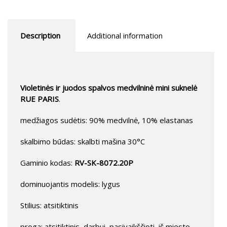
Description
Additional information
Violetinės ir juodos spalvos medvilninė mini suknelė
RUE PARIS
.
medžiagos sudėtis: 90% medvilnė, 10% elastanas
skalbimo būdas: skalbti mašina 30°C
Gaminio kodas:
RV-SK-8072.20P
dominuojantis modelis: lygus
Stilius: atsitiktinis
proga: atsitiktinis, darbui, pasivaikščioti, iš miesto