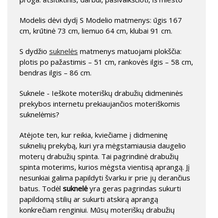
Modelis dėvi dydį S Modelio matmenys: ūgis 167
cm, krūtinė 73 cm, liemuo 64 cm, klubai 91 cm.
S dydžio
suknelės
matmenys matuojami plokščia:
plotis po pažastimis – 51 cm, rankovės ilgis – 58 cm,
bendras ilgis – 86 cm.
Suknele - Ieškote moteriškų drabužių didmeninės
prekybos internetu prekiaujančios moteriškomis
suknelėmis?
Atėjote ten, kur reikia, kviečiame į didmeninę
suknelių prekybą, kuri yra mėgstamiausia daugelio
moterų drabužių spinta. Tai pagrindinė drabužių
spinta moterims, kurios mėgsta vientisą aprangą. Jį
nesunkiai galima papildyti švarku ir prie jų derančius
batus. Todėl
suknelė
yra geras pagrindas sukurti
papildomą stilių ar sukurti atskirą aprangą
konkrečiam renginiui. Mūsų moteriškų drabužių