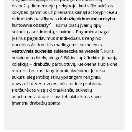
drabužių didmeninėje prekyboje, kuri siūlo aukštos
kokybės gaminius už prieinamą kainą!Factoryprice.eu
didmeninis pasiūlymas
drabužių didmeninė prekyba
hurtownia odzieży
- apima platų įvairių tipų
suknelių asortimentą, siuvimo - Pagaminta pagal
įvairius pageidavimus ir individualius renginio
poreikius.Ar domitės madingomis suknelėmis
vestuvinės suknelės
sukieneczka na wesele
, kuris
nekainuoja didelių pinigų? Būtinai apžiūrėkite jo naują
kolekciją – drabužių parduotuvę. Kiekviena šiuolaikinė
moteris ten ras daug įdomių įkvėpimų. Jų dėka
sukurti elegantišką stilių ypatingam renginiui,
pavyzdžiui, vestuvėms, nėra didelė problema.
Peržiūrėkite visą akį traukiančių suknelių
asortimentą dabar ir nustebinkite kitus savo
įmantriu drabužių spinta.