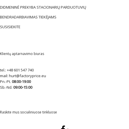
DIDMENINĖ PREKYBA STACIONARIŲ PARDUOTUVIŲ
BENDRADARBIAVIMAS TIEKĖJAMS
SUSISIEKITE
Klientų aptarnavimo biuras
tel.:
+48 601 547 740
mail:
hurt@factoryprice.eu
Pn.-Pt.
08:00-19:00
Sb.-Nd.
09:00-15:00
Raskite mus socialiniuose tinkluose