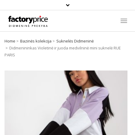
Paieška
Toggl
Navig
Home
Bazinės kolekcija
Suknelės Didmeninė
Didmenininkas Violetinė ir juoda medvilninė mini suknelė RUE
PARIS