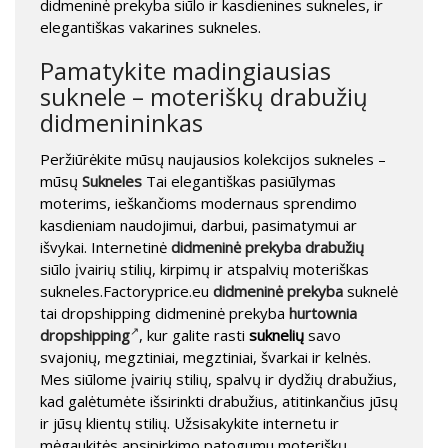
didmeninė prekyba siūlo ir kasdienines sukneles, ir
elegantiškas vakarines sukneles.
Pamatykite madingiausias
suknele – moteriškų drabužių
didmenininkas
Peržiūrėkite mūsų naujausios kolekcijos sukneles –
mūsų
Sukneles
Tai elegantiškas pasiūlymas
moterims, ieškančioms modernaus sprendimo
kasdieniam naudojimui, darbui, pasimatymui ar
išvykai. Internetinė
didmeninė prekyba drabužių
siūlo įvairių stilių, kirpimų ir atspalvių moteriškas
sukneles.Factoryprice.eu
didmeninė prekyba
suknelė
tai dropshipping didmeninė prekyba
hurtownia
dropshipping
, kur galite rasti
suknelių
savo
svajonių, megztiniai, megztiniai, švarkai ir kelnės.
Mes siūlome įvairių stilių, spalvų ir dydžių drabužius,
kad galėtumėte išsirinkti drabužius, atitinkančius jūsų
ir jūsų klientų stilių. Užsisakykite internetu ir
mėgaukitės apsipirkimo patogumu moteriškų