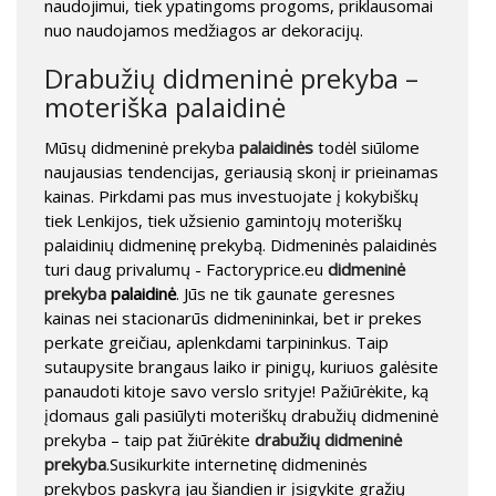
naudojimui, tiek ypatingoms progoms, priklausomai
nuo naudojamos medžiagos ar dekoracijų.
Drabužių didmeninė prekyba –
moteriška palaidinė
Mūsų didmeninė prekyba
palaidinės
todėl siūlome
naujausias tendencijas, geriausią skonį ir prieinamas
kainas. Pirkdami pas mus investuojate į kokybiškų
tiek Lenkijos, tiek užsienio gamintojų moteriškų
palaidinių didmeninę prekybą. Didmeninės palaidinės
turi daug privalumų - Factoryprice.eu
didmeninė
prekyba
palaidinė
. Jūs ne tik gaunate geresnes
kainas nei stacionarūs didmenininkai, bet ir prekes
perkate greičiau, aplenkdami tarpininkus. Taip
sutaupysite brangaus laiko ir pinigų, kuriuos galėsite
panaudoti kitoje savo verslo srityje! Pažiūrėkite, ką
įdomaus gali pasiūlyti moteriškų drabužių didmeninė
prekyba – taip pat žiūrėkite
drabužių didmeninė
prekyba
.Susikurkite internetinę didmeninės
prekybos paskyrą jau šiandien ir įsigykite gražių