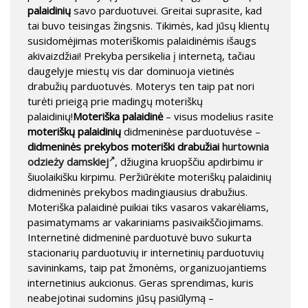
palaidinių
savo parduotuvei. Greitai suprasite, kad
tai buvo teisingas žingsnis. Tikimės, kad jūsų klientų
susidomėjimas moteriškomis palaidinėmis išaugs
akivaizdžiai! Prekyba persikelia į internetą, tačiau
daugelyje miestų vis dar dominuoja vietinės
drabužių parduotuvės. Moterys ten taip pat nori
turėti prieigą prie madingų moteriškų
palaidinių!
Moteriška palaidinė
– visus modelius rasite
moteriškų palaidinių
didmeninėse parduotuvėse –
didmeninės prekybos moteriški drabužiai
hurtownia
odzieży damskiej
, džiugina kruopščiu apdirbimu ir
šiuolaikišku kirpimu. Peržiūrėkite moteriškų palaidinių
didmeninės prekybos madingiausius drabužius.
Moteriška palaidinė puikiai tiks vasaros vakarėliams,
pasimatymams ar vakariniams pasivaikščiojimams.
Internetinė didmeninė parduotuvė buvo sukurta
stacionarių parduotuvių ir internetinių parduotuvių
savininkams, taip pat žmonėms, organizuojantiems
internetinius aukcionus. Geras sprendimas, kuris
neabejotinai sudomins jūsų pasiūlymą –