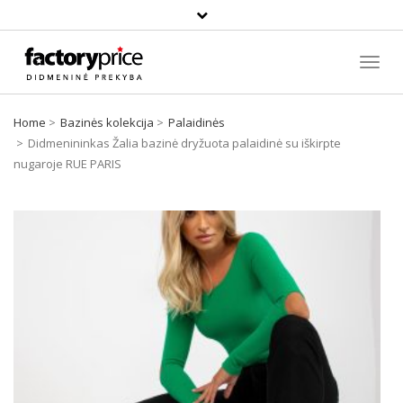
Paieška
Toggl
Navig
Home
Bazinės kolekcija
Palaidinės
Didmenininkas Žalia bazinė dryžuota palaidinė su iškirpte
nugaroje RUE PARIS