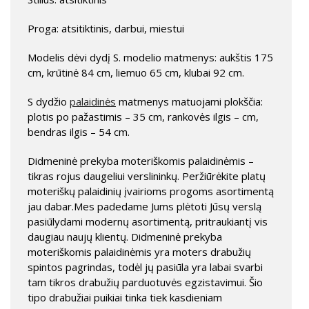
Proga: atsitiktinis, darbui, miestui
Modelis dėvi dydį S. modelio matmenys: aukštis 175
cm, krūtinė 84 cm, liemuo 65 cm, klubai 92 cm.
S dydžio
palaidinės
matmenys matuojami plokščia:
plotis po pažastimis – 35 cm, rankovės ilgis – cm,
bendras ilgis – 54 cm.
Didmeninė prekyba moteriškomis palaidinėmis –
tikras rojus daugeliui verslininkų. Peržiūrėkite platų
moteriškų palaidinių įvairioms progoms asortimentą
jau dabar.Mes padedame Jums plėtoti Jūsų verslą
pasiūlydami modernų asortimentą, pritraukiantį vis
daugiau naujų klientų. Didmeninė prekyba
moteriškomis palaidinėmis yra moters drabužių
spintos pagrindas, todėl jų pasiūla yra labai svarbi
tam tikros drabužių parduotuvės egzistavimui. Šio
tipo drabužiai puikiai tinka tiek kasdieniam