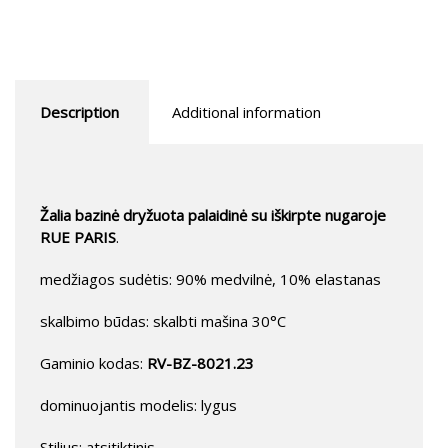
Description
Additional information
Žalia bazinė dryžuota palaidinė su iškirpte nugaroje
RUE PARIS
.
medžiagos sudėtis: 90% medvilnė, 10% elastanas
skalbimo būdas: skalbti mašina 30°C
Gaminio kodas:
RV-BZ-8021.23
dominuojantis modelis: lygus
Stilius: atsitiktinis