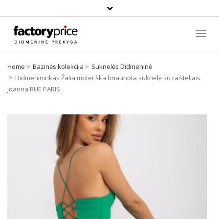
Paieška
Toggl
Navig
Home
Bazinės kolekcija
Suknelės Didmeninė
Didmenininkas Žalia moteriška briaunota suknelė su raišteliais
Joanna RUE PARIS