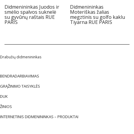
Didmenininkas Juodos ir
Didmenininkas
smėlio spalvos suknelė
Moteriškas žalias
su gyvūnų raštais RUE
megztinis su golfo kaklu
PARIS
Tiyarna RUE PARIS
Drabužių didmenininkas
BENDRADARBIAVIMAS
GRĄŽINIMO TAISYKLĖS
DUK
ŽINIOS
INTERNETINIS DIDMENININKAS – PRODUKTAI