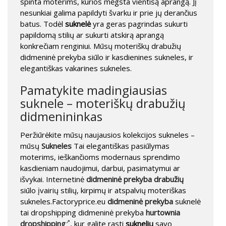
spinta moterims, kurios mėgsta vientisą aprangą. Jį
nesunkiai galima papildyti švarku ir prie jų derančius
batus. Todėl
suknelė
yra geras pagrindas sukurti
papildomą stilių ar sukurti atskirą aprangą
konkrečiam renginiui. Mūsų moteriškų drabužių
didmeninė prekyba siūlo ir kasdienines sukneles, ir
elegantiškas vakarines sukneles.
Pamatykite madingiausias
suknele – moteriškų drabužių
didmenininkas
Peržiūrėkite mūsų naujausios kolekcijos sukneles –
mūsų
Sukneles
Tai elegantiškas pasiūlymas
moterims, ieškančioms modernaus sprendimo
kasdieniam naudojimui, darbui, pasimatymui ar
išvykai. Internetinė
didmeninė prekyba drabužių
siūlo įvairių stilių, kirpimų ir atspalvių moteriškas
sukneles.Factoryprice.eu
didmeninė prekyba
suknelė
tai dropshipping didmeninė prekyba
hurtownia
dropshipping
, kur galite rasti
suknelių
savo