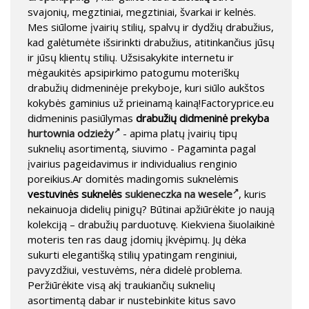
svajonių, megztiniai, megztiniai, švarkai ir kelnės.
Mes siūlome įvairių stilių, spalvų ir dydžių drabužius,
kad galėtumėte išsirinkti drabužius, atitinkančius jūsų
ir jūsų klientų stilių. Užsisakykite internetu ir
mėgaukitės apsipirkimo patogumu moteriškų
drabužių didmeninėje prekyboje, kuri siūlo aukštos
kokybės gaminius už prieinamą kainą!Factoryprice.eu
didmeninis pasiūlymas
drabužių didmeninė prekyba
hurtownia odzieży
- apima platų įvairių tipų
suknelių asortimentą, siuvimo - Pagaminta pagal
įvairius pageidavimus ir individualius renginio
poreikius.Ar domitės madingomis suknelėmis
vestuvinės suknelės
sukieneczka na wesele
, kuris
nekainuoja didelių pinigų? Būtinai apžiūrėkite jo naują
kolekciją – drabužių parduotuvę. Kiekviena šiuolaikinė
moteris ten ras daug įdomių įkvėpimų. Jų dėka
sukurti elegantišką stilių ypatingam renginiui,
pavyzdžiui, vestuvėms, nėra didelė problema.
Peržiūrėkite visą akį traukiančių suknelių
asortimentą dabar ir nustebinkite kitus savo