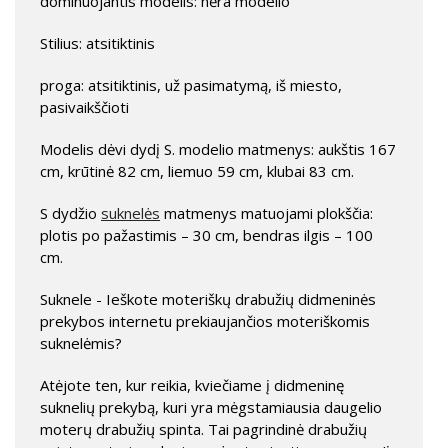
dominuojantis modelis: nėra modelio
Stilius: atsitiktinis
proga: atsitiktinis, už pasimatymą, iš miesto,
pasivaikščioti
Modelis dėvi dydį S. modelio matmenys: aukštis 167
cm, krūtinė 82 cm, liemuo 59 cm, klubai 83 cm.
S dydžio
suknelės
matmenys matuojami plokščia:
plotis po pažastimis – 30 cm, bendras ilgis – 100
cm.
Suknele - Ieškote moteriškų drabužių didmeninės
prekybos internetu prekiaujančios moteriškomis
suknelėmis?
Atėjote ten, kur reikia, kviečiame į didmeninę
suknelių prekybą, kuri yra mėgstamiausia daugelio
moterų drabužių spinta. Tai pagrindinė drabužių