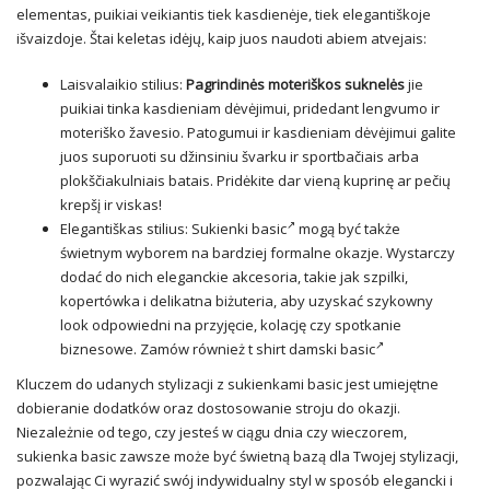
elementas, puikiai veikiantis tiek kasdienėje, tiek elegantiškoje
išvaizdoje. Štai keletas idėjų, kaip juos naudoti abiem atvejais:
Laisvalaikio stilius:
Pagrindinės moteriškos suknelės
jie
puikiai tinka kasdieniam dėvėjimui, pridedant lengvumo ir
moteriško žavesio. Patogumui ir kasdieniam dėvėjimui galite
juos suporuoti su džinsiniu švarku ir sportbačiais arba
plokščiakulniais batais. Pridėkite dar vieną kuprinę ar pečių
krepšį ir viskas!
Elegantiškas stilius:
Sukienki basic
mogą być także
świetnym wyborem na bardziej formalne okazje. Wystarczy
dodać do nich eleganckie akcesoria, takie jak szpilki,
kopertówka i delikatna biżuteria, aby uzyskać szykowny
look odpowiedni na przyjęcie, kolację czy spotkanie
biznesowe. Zamów również
t shirt damski basic
Kluczem do udanych stylizacji z sukienkami basic jest umiejętne
dobieranie dodatków oraz dostosowanie stroju do okazji.
Niezależnie od tego, czy jesteś w ciągu dnia czy wieczorem,
sukienka basic zawsze może być świetną bazą dla Twojej stylizacji,
pozwalając Ci wyrazić swój indywidualny styl w sposób elegancki i