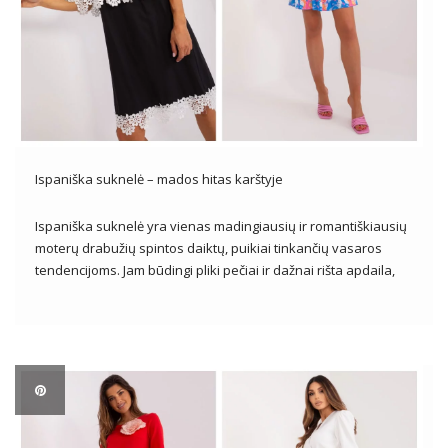
Ispaniška suknelė – mados hitas karštyje
Ispaniška suknelė yra vienas madingiausių ir romantiškiausių
moterų drabužių spintos daiktų, puikiai tinkančių vasaros
tendencijoms. Jam būdingi pliki pečiai ir dažnai rišta apdaila,
suteikianti lengvumo ir jausmingumo. Ispaniškos suknelės
puikus pasirinkimas įvairiausiomis progomis – nuo
pasivaikščiojimų paplūdimyje, iki vasaros vakarėlių, iki
romantiškų vakarų. Su moterišku […]