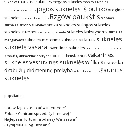
manzara sukneles
megztos sukneles
sukneles
mohito sukneles
pigios suknelės iš butiko
progines
moteriskos sukneles
Rzgów paukštis
sukneles
sidonas
reserved sukneles
simka sukneles
stilingos sukneles
sukneles
sidono sukneles
sukneles internet
sukneles krikstynoms
sukneles
sukneles internete
suknelės
sukneles su kutais
sukneles moterims
mergaitems
suknelė vasarai
sventines sukneles
Turkijos
tiulio sukneles
vakarines
ubrania damskie hurt
drabužių didmeninė prekyba
sukneles
vestuvinės suknelės
Wólka Kosowska
šaunios
drabužių didmeninė prekyba
zalando sukneles
suknelės
populiarios
Sprawdź
Jak zarabiać w internecie
Zobacz
Centrum sprzedaży hurtowej
Najlepsza
Hurtownia odzieży Warszawa
Czytaj dalej
Blog Justy en