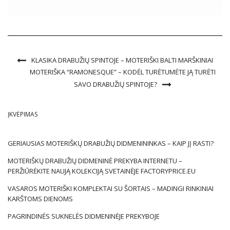
variantų, kurie yra tokie pat mieli ir […]
KLASIKA DRABUŽIŲ SPINTOJE – MOTERIŠKI BALTI MARŠKINIAI
MOTERIŠKA “RAMONESQUE” – KODĖL TURĖTUMĖTE JĄ TURĖTI
SAVO DRABUŽIŲ SPINTOJE?
ĮKVĖPIMAS
GERIAUSIAS MOTERIŠKŲ DRABUŽIŲ DIDMENININKAS – KAIP JĮ RASTI?
MOTERIŠKŲ DRABUŽIŲ DIDMENINĖ PREKYBA INTERNETU –
PERŽIŪRĖKITE NAUJĄ KOLEKCIJĄ SVETAINĖJE FACTORYPRICE.EU
VASAROS MOTERIŠKI KOMPLEKTAI SU ŠORTAIS – MADINGI RINKINIAI
KARŠTOMS DIENOMS
PAGRINDINĖS SUKNELĖS DIDMENINĖJE PREKYBOJE