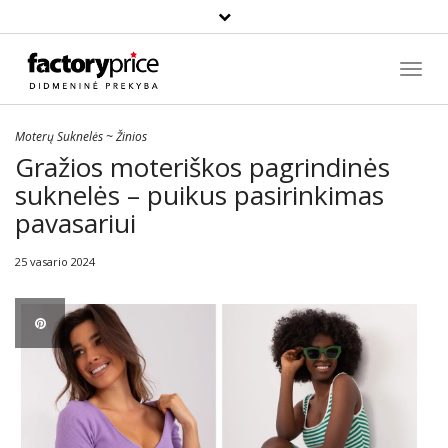
Paieška
Toggl
Navig
Moterų Suknelės
~
Žinios
Gražios moteriškos pagrindinės
suknelės – puikus pasirinkimas
pavasariui
25 vasario 2024