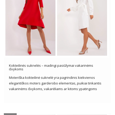
Kokteilinės suknelės – madingi pasiūlymai vakarinėms
išvykoms
Moteriška kokteilinė suknelė yra pagrindinis kiekvienos
elegantiškos moters garderobo elementas, puikiai tinkantis
vakarinėms išvykoms, vakarėliams ar kitoms ypatingoms
progoms. Jis pasižymi elegancija, moteriškumu ir subtilumu,
siūlantis platų stilių, pjūvių ir dizaino pasirinkimą, kad atitiktų
įvairiausius skonius ir pageidavimus. Nuo klasikinių mažų
juodaodžių iki ekstravagantiškų puošnių […]