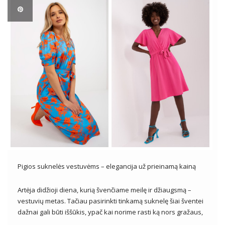
Pigios suknelės vestuvėms – elegancija už prieinamą kainą
Artėja didžioji diena, kurią švenčiame meilę ir džiaugsmą –
vestuvių metas. Tačiau pasirinkti tinkamą suknelę šiai šventei
dažnai gali būti iššūkis, ypač kai norime rasti ką nors gražaus,
bet tuo pačiu ir prieinamo. Laimei, yra daugybė pigių suknelių