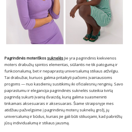
Pagrindinės moteriškos
suknelės
Jie yra pagrindinis kiekvienos
moters drabužių spintos elementas, siūlantis ne tik patogumą ir
funkcionalumą, bet ir nepaprastą universalumą stiliaus atžvilgiu.
Tai drabužiai, kuriuos galima pritaikyti pačioms įvairiausioms
progoms — nuo kasdienių susitikimų iki oficialesnių renginių. Savo
paprastumu ir elegancija pagrindinės suknelės suteikia tvirtą
pagrindą sukurti įvairią išvaizdą, kurią galima suasmeninti
tinkamais aksesuarais ir aksesuarais. Šiame straipsnyje mes
atidžiau pažvelgsime į pagrindinių moterų suknelių grožį, jų
universalumą ir būdus, kuriais jie gali būti stiliuojami, kad pabrėžtų
jūsų individualumą ir stiliaus jausmą.