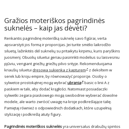
Gražios moteriškos pagrindinės
suknelės – kaip jas dėvėti?
Renkantis pagrindinę moterišką suknelę savo figūrai, verta
apsvarstyti jos formą ir proporcijas. Jei turite smėlio laikrodžio
siluetą, lažinkitės dėl suknelių su pritaikytu kirpimu, kuris paryškins
juosmenį. Obuolių siluetui geriau pasirinkti modelius su laisvesniu
pjūviu, vengiant griežtų griežtų pilvo srityje. Rekomenduojama
kriaušių siluetui
dresowa sukienka z kapturem
z dekoltem w
serek lub kroju empire, by równoważyć proporcje. Osoby o
sylwetce prostokątnej mogą wybrać
ubrania
basic o linii A z
paskiem w talii, aby dodać krągłości. Natomiast posiadaczki
sylwetki zegara piaskowego mogą swobodnie wybierać dowolne
modele, ale warto zwrócić uwagę na kroje podkreślające talię.
Pamiętaj również o odpowiednich dodatkach, które uzupełnią
stylizację i podkreślą atuty figury.
Pagrindinės moteriškos suknelės
yra universalus drabužių spintos