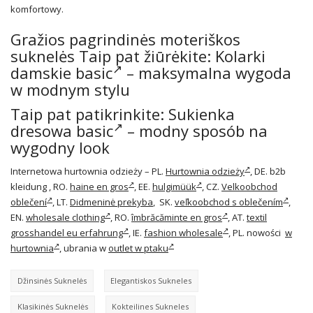
komfortowy.
Gražios pagrindinės moteriškos
suknelės Taip pat žiūrėkite:
Kolarki
damskie basic
– maksymalna wygoda
w modnym stylu
Taip pat patikrinkite:
Sukienka
dresowa basic
– modny sposób na
wygodny look
Internetowa hurtownia odzieży – PL.
Hurtownia odzieży
, DE. b2b
kleidung , RO.
haine en gros
, EE.
hulgimüük
, CZ.
Velkoobchod
oblečení
, LT.
Didmeninė prekyba
, SK.
veľkoobchod s oblečením
,
EN.
wholesale clothing
, RO.
îmbrăcăminte en gros
, AT.
textil
grosshandel eu erfahrung
, IE.
fashion wholesale
, PL. nowości
w
hurtownia
, ubrania w
outlet w ptaku
Džinsinės Suknelės
Elegantiskos Sukneles
Klasikinės Suknelės
Kokteilines Sukneles