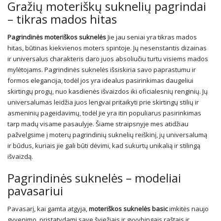
Gražių moteriškų suknelių pagrindai
– tikras mados hitas
Pagrindinės moteriškos suknelės
Jie jau seniai yra tikras mados
hitas, būtinas kiekvienos moters spintoje. Jų nesenstantis dizainas
ir universalus charakteris daro juos absoliučiu turtu visiems mados
mylėtojams. Pagrindinės suknelės išsiskiria savo paprastumu ir
formos elegancija, todėl jos yra idealus pasirinkimas daugeliui
skirtingų progų, nuo kasdienės išvaizdos iki oficialesnių renginių. Jų
universalumas leidžia juos lengvai pritaikyti prie skirtingų stilių ir
asmeninių pageidavimų, todėl jie yra itin populiarus pasirinkimas
tarp madų visame pasaulyje. Šiame straipsnyje mes atidžiau
pažvelgsime į moterų pagrindinių suknelių reiškinį, jų universalumą
ir būdus, kuriais jie gali būti dėvimi, kad sukurtų unikalią ir stilingą
išvaizdą.
Pagrindinės suknelės – modeliai
pavasariui
Pavasarį, kai gamta atgyja,
moteriškos suknelės basic
imkitės naujo
gyvenimo, pristatydami save šviežiais ir gyvybingais raštais ir