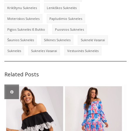
Krikštynu Sukneles
Lenkiškos Suknelės
Moteriskos Sukneles
Papludimio Sukneles
Pigios Suknelės Iš Butiko
Puosnios Sukneles
Šaunios Suknelės
Silkines Sukneles
Suknelė Vasarai
Suknelės
Sukneles Vasarai
Vestuvinės Suknelės
Related Posts