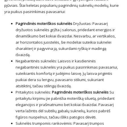
pjūviais. Štai keletas populiarių pagrindinių suknelių modelių, kurie
yra puikus pasirinkimas pavasariui:
Pagrindinės moteriškos suknelės
Dryžuotas: Pavasarį
dryžuotos suknelės grįžta į salonus, pridedant energijos ir
dinamiškumo bet kokiai išvaizdai. Nesvarbu, ar vertikalios,
ar horizontalios juostelės, šie modeliai suteikia suknelei
charakterį ir pagyvina ją, sukurdami ryškią ir madingą
išvaizdą.
Negabaritinės suknelės: Laisvos ir kasdieninės
negabaritinės suknelės yra puikus pasirinkimas pavasariui,
suteikiantis komfortą ir judėjimo laisvę. Jų laisva prigimtis
puikiai dera su lengvu, pavasario stiliumi, sukuriant
atsitiktinį, tačiau stilingą išvaizdą.
Pritaikytos suknelės:
Pagrindinės moteriškos suknelės
Su
pritaikytu kirpimu jie pabrėžia moterišką siluetą, pridedant
elegancijos ir prašmatnumo bet kokiai išvaizdai. Pavasarį
verta lažintis dėl subtilių gabalų suknelių, kurios pabrėš
figūros nuopelnus, tačiau išliks patogios dėvėti.
Suknelės trumpomis rankovėmis: Pavasarį trumpos