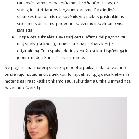
rankovės tampa nepakeičiamos, leidžiančios laisvą oro
srautą ir suteikiančios lengvumo jausmą. Pagrindinės
suknelės trumpomis rankovėmis yra puikus pasirinkimas
šiltesnėms dienoms, pridedant šviežumo ir švelnumo visai
išvaizdai.
Trispalvės suknelės: Pavasarį verta lažintis dėl pagrindinių
trijų spalvų suknelių, kurios suteikia jai charakterį ir
originalumą. Trijų spalvų derinys leidžia sukurti įspūdingą ir
įdomų modelį, kuris išsiskirs minioje.
Šie pagrindiniai moterų suknelių modeliai puikiai tinka pavasario
tendencijoms, siūlančios tiek komfortą, tiek stilių. Jų dėka kiekviena
moteris gali rasti kažką tinkamo sau, sukurdama unikalų ir madingą
pavasario išvaizdą.