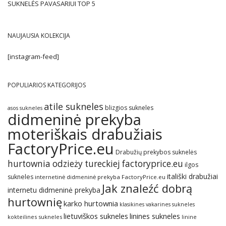
SUKNELĖS PAVASARIUI TOP 5
NAUJAUSIA KOLEKCIJA
[instagram-feed]
POPULIARIOS KATEGORIJOS
atile sukneles
blizgios sukneles
asos sukneles
didmeninė prekyba
moteriškais drabužiais
FactoryPrice.eu
Drabužių prekybos suknelės
hurtownia odzieży tureckiej factoryprice.eu
ilgos
itališki drabužiai
sukneles
internetinė didmeninė prekyba FactoryPrice.eu
Jak znaleźć dobrą
internetu didmeninė prekyba
hurtownię
karko hurtownia
klasikines vakarines sukneles
lietuviškos sukneles
linines sukneles
kokteilines sukneles
linine