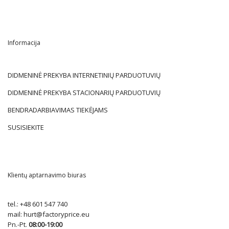
Informacija
DIDMENINĖ PREKYBA INTERNETINIŲ PARDUOTUVIŲ
DIDMENINĖ PREKYBA STACIONARIŲ PARDUOTUVIŲ
BENDRADARBIAVIMAS TIEKĖJAMS
SUSISIEKITE
Klientų aptarnavimo biuras
tel.:
+48 601 547 740
mail:
hurt@factoryprice.eu
Pn.-Pt.
08:00-19:00