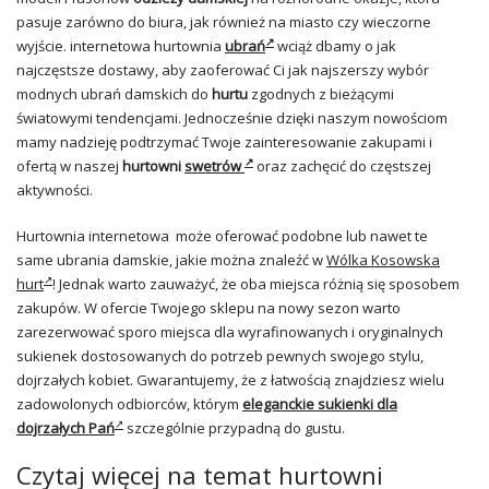
pasuje zarówno do biura, jak również na miasto czy wieczorne
wyjście. internetowa hurtownia
ubrań
wciąż dbamy o jak
najczęstsze dostawy, aby zaoferować Ci jak najszerszy wybór
modnych ubrań damskich do
hurtu
zgodnych z bieżącymi
światowymi tendencjami. Jednocześnie dzięki naszym nowościom
mamy nadzieję podtrzymać Twoje zainteresowanie zakupami i
ofertą w naszej
hurtowni
swetrów
oraz zachęcić do częstszej
aktywności.
Hurtownia internetowa może oferować podobne lub nawet te
same ubrania damskie, jakie można znaleźć w
Wólka Kosowska
hurt
! Jednak warto zauważyć, że oba miejsca różnią się sposobem
zakupów. W ofercie Twojego sklepu na nowy sezon warto
zarezerwować sporo miejsca dla wyrafinowanych i oryginalnych
sukienek dostosowanych do potrzeb pewnych swojego stylu,
dojrzałych kobiet. Gwarantujemy, że z łatwością znajdziesz wielu
zadowolonych odbiorców, którym
eleganckie sukienki dla
dojrzałych Pań
szczególnie przypadną do gustu.
Czytaj więcej na temat hurtowni