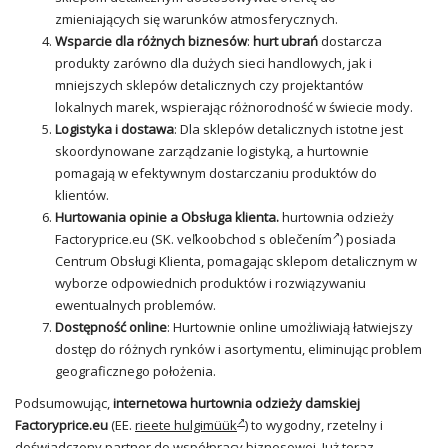
zmieniających się warunków atmosferycznych.
Wsparcie dla różnych biznesów
:
hurt ubrań
dostarcza
produkty zarówno dla dużych sieci handlowych, jak i
mniejszych sklepów detalicznych czy projektantów
lokalnych marek, wspierając różnorodność w świecie mody.
Logistyka i dostawa
: Dla sklepów detalicznych istotne jest
skoordynowane zarządzanie logistyką, a hurtownie
pomagają w efektywnym dostarczaniu produktów do
klientów.
Hurtowania opinie a Obsługa klienta.
hurtownia odzieży
Factoryprice.eu (SK.
veľkoobchod s oblečením
)
posiada
Centrum Obsługi Klienta, pomagając sklepom detalicznym w
wyborze odpowiednich produktów i rozwiązywaniu
ewentualnych problemów.
Dostępność online
: Hurtownie online umożliwiają łatwiejszy
dostęp do różnych rynków i asortymentu, eliminując problem
geograficznego położenia.
Podsumowując,
internetowa hurtownia odzieży damskiej
Factoryprice.eu
(EE.
rieete hulgimüük
) to wygodny, rzetelny i
doświadczony partner do współpracy biznesowej. Już teraz