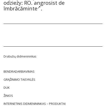
odzieży: RO.
angrosist de
îmbrăcăminte
.
Drabužių didmenininkas
BENDRADARBIAVIMAS
GRĄŽINIMO TAISYKLĖS
DUK
ŽINIOS
INTERNETINIS DIDMENININKAS – PRODUKTAI