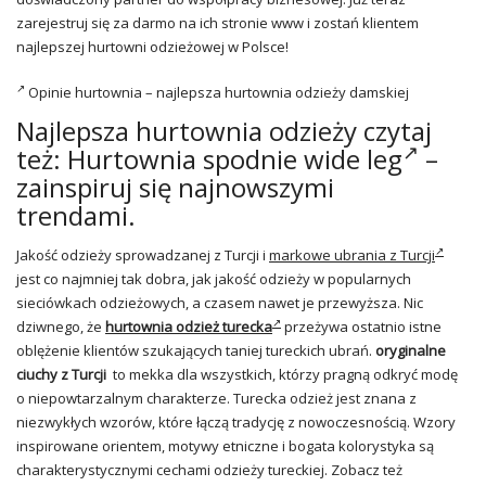
zarejestruj się za darmo na ich stronie www i zostań klientem
najlepszej hurtowni odzieżowej w Polsce!
Opinie hurtownia – najlepsza hurtownia odzieży damskiej
Najlepsza hurtownia odzieży czytaj
też: Hurtownia
spodnie wide leg
–
zainspiruj się najnowszymi
trendami.
Jakość odzieży sprowadzanej z Turcji i
markowe ubrania z Turcji
jest co najmniej tak dobra, jak jakość odzieży w popularnych
sieciówkach odzieżowych, a czasem nawet je przewyższa. Nic
dziwnego, że
hurtownia odzież turecka
przeżywa ostatnio istne
oblężenie klientów szukających taniej tureckich ubrań.
oryginalne
ciuchy z Turcji
to mekka dla wszystkich, którzy pragną odkryć modę
o niepowtarzalnym charakterze. Turecka odzież jest znana z
niezwykłych wzorów, które łączą tradycję z nowoczesnością. Wzory
inspirowane orientem, motywy etniczne i bogata kolorystyka są
charakterystycznymi cechami odzieży tureckiej. Zobacz też