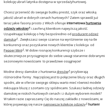
kolekcję ubrań latynka dostępna w sprzedażyhurtowej.
Chcesz przenieść do swojego butiku prestiż, szyk oraz włoską
jakość ubrań w dobrych cenach hurtowych? Zatem sprawdź już
teraz jakie fasony prosto z Włoch oferuje
internetowa
hurtownia
odzieży włoskiej
i zaoferuj klientkom najwyższą jakość.
Uzupełniając kolekcję o hity bezpośrednio od
producent odzież
damska
. Zwiększasz swoje szanse na wyróżnienie się na tle
konkurencji oraz pozyskanie nowych klientów z kolekcja od
Pepper Mint
. W dobie rosnącej konkurencji szybsze i
skuteczniejsze przyciągnięcie do siebie uwagi starannie dobranymi
sezonowymi nowościami to prawdziwe osiągnięcie!
Modne dresy damskie z hurtownia
dresów
przybierają
różnorodne formy . Najczęściej jest to połączenie bluzy oraz długich
spodni, ale w ofercie swojego sklepu warto mieć również modele
miksujące bluzę z szortami czy spódnicami. Szukasz ładnej odzieży
damskiej w niskich hurtowych cenach i z dużym wyborem modeli?
W takim razie zapraszamy Cię do naszej zakładki z nowościami, w
której pojawiają się nasze
najnowsze kolekcje odzieży
hurtem
!