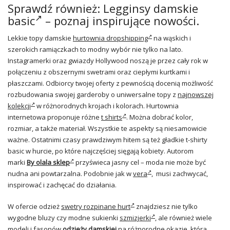
Sprawdź również:
Legginsy damskie
basic
– poznaj inspirujące nowości.
Lekkie topy damskie
hurtownia dropshipping
na wąskich i
szerokich ramiączkach to modny wybór nie tylko na lato.
Instagramerki oraz gwiazdy Hollywood noszą je przez cały rok w
połączeniu z obszernymi swetrami oraz ciepłymi kurtkami i
płaszczami. Odbiorcy twojej oferty z pewnością docenią możliwość
rozbudowania swojej garderoby o uniwersalne topy z
najnowszej
kolekcji
w różnorodnych krojach i kolorach. Hurtownia
internetowa proponuje różne
t shirts
. Można dobrać kolor,
rozmiar, a także materiał. Wszystkie te aspekty są niesamowicie
ważne. Ostatnimi czasy prawdziwym hitem są też gładkie t-shirty
basic w hurcie, po które najczęściej sięgają kobiety. Autorom
marki
By olala sklep
przyświeca jasny cel – moda nie może być
nudna ani powtarzalna. Podobnie jak w
vera
, musi zachwycać,
inspirować i zachęcać do działania.
W ofercie odzież
swetry rozpinane hurt
znajdziesz nie tylko
wygodne bluzy czy modne sukienki
szmizjerki
, ale również wiele
modeli i fasonów
odzieży damskiej
na różnorodne okazje, która