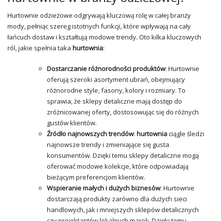
Hurtownie odzieżowe odgrywają kluczową rolę w całej branży
mody, pełniąc szereg istotnych funkcji, które wpływają na cały
łańcuch dostaw i kształtują modowe trendy. Oto kilka kluczowych
ról, jakie spełnia taka
hurtownia
:
Dostarczanie różnorodności produktów
: Hurtownie
oferują szeroki asortyment ubrań, obejmujący
różnorodne style, fasony, kolory i rozmiary. To
sprawia, że sklepy detaliczne mają dostęp do
zróżnicowanej oferty, dostosowując się do różnych
gustów klientów.
Źródło najnowszych trendów
:
hurtownia
ciągle śledzi
najnowsze trendy i zmieniające się gusta
konsumentów. Dzięki temu sklepy detaliczne mogą
oferować modowe kolekcje, które odpowiadają
bieżącym preferencjom klientów.
Wspieranie małych i dużych biznesów
: Hurtownie
dostarczają produkty zarówno dla dużych sieci
handlowych, jak i mniejszych sklepów detalicznych
czy projektantów lokalnych marek. Dzięki temu