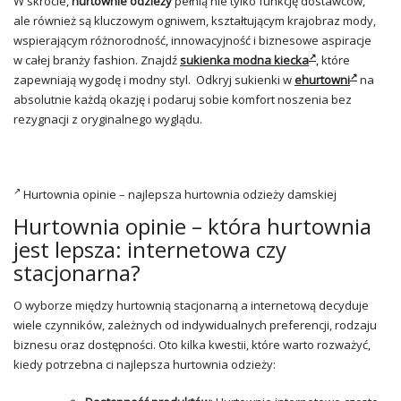
W skrócie,
hurtownie odzieży
pełnią nie tylko funkcję dostawców,
ale również są kluczowym ogniwem, kształtującym krajobraz mody,
wspierającym różnorodność, innowacyjność i biznesowe aspiracje
w całej branży fashion. Znajdź
sukienka modna kiecka
, które
zapewniają wygodę i modny styl. Odkryj sukienki w
ehurtowni
na
absolutnie każdą okazję i podaruj sobie komfort noszenia bez
rezygnacji z oryginalnego wyglądu.
Hurtownia opinie – najlepsza hurtownia odzieży damskiej
Hurtownia opinie – która hurtownia
jest lepsza: internetowa czy
stacjonarna?
O wyborze między hurtownią stacjonarną a internetową decyduje
wiele czynników, zależnych od indywidualnych preferencji, rodzaju
biznesu oraz dostępności. Oto kilka kwestii, które warto rozważyć,
kiedy potrzebna ci najlepsza hurtownia odzieży: