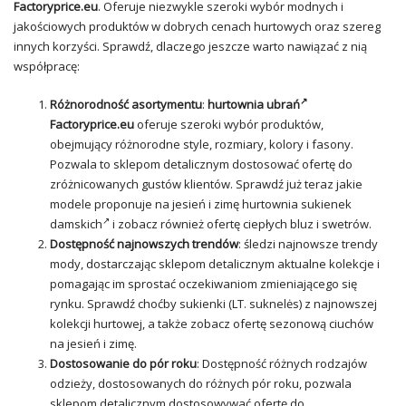
Factoryprice.eu
. Oferuje niezwykle szeroki wybór modnych i
jakościowych produktów w dobrych cenach hurtowych oraz szereg
innych korzyści. Sprawdź, dlaczego jeszcze warto nawiązać z nią
współpracę:
Różnorodność asortymentu
:
hurtownia
ubrań
Factoryprice.eu
oferuje szeroki wybór produktów,
obejmujący różnorodne style, rozmiary, kolory i fasony.
Pozwala to sklepom detalicznym dostosować ofertę do
zróżnicowanych gustów klientów. Sprawdź już teraz jakie
modele proponuje na jesień i zimę
hurtownia sukienek
damskich
i zobacz również ofertę ciepłych bluz i swetrów.
Dostępność najnowszych trendów
: śledzi najnowsze trendy
mody, dostarczając sklepom detalicznym aktualne kolekcje i
pomagając im sprostać oczekiwaniom zmieniającego się
rynku. Sprawdź choćby sukienki (LT.
suknelės
) z najnowszej
kolekcji hurtowej, a także zobacz ofertę sezonową ciuchów
na jesień i zimę.
Dostosowanie do pór roku
: Dostępność różnych rodzajów
odzieży, dostosowanych do różnych pór roku, pozwala
sklepom detalicznym dostosowywać ofertę do