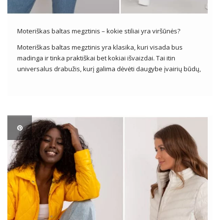
Moteriškas baltas megztinis – kokie stiliai yra viršūnės?
Moteriškas baltas megztinis yra klasika, kuri visada bus
madinga ir tinka praktiškai bet kokiai išvaizdai. Tai itin
universalus drabužis, kurį galima dėvėti daugybe įvairių būdų,
priklausomai nuo progos ir asmeninio skonio. Iš drabužių
didmenininkų galime rasti daugybę madingų baltų moteriškų
megztinių variantų, kurie puikiai tinka […]