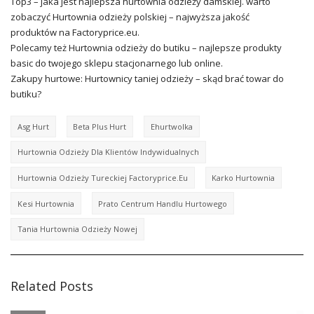
Top3 – jaka jest najlepsza hurtownia odzieży damskiej. warto
zobaczyć Hurtownia odzieży polskiej – najwyższa jakość
produktów na Factoryprice.eu.
Polecamy też Hurtownia odzieży do butiku – najlepsze produkty
basic do twojego sklepu stacjonarnego lub online.
Zakupy hurtowe: Hurtownicy taniej odzieży – skąd brać towar do
butiku?
Asg Hurt
Beta Plus Hurt
Ehurtwolka
Hurtownia Odzieży Dla Klientów Indywidualnych
Hurtownia Odzieży Tureckiej Factoryprice.eu
Karko Hurtownia
Kesi Hurtownia
Prato Centrum Handlu Hurtowego
Tania Hurtownia Odzieży Nowej
Related Posts