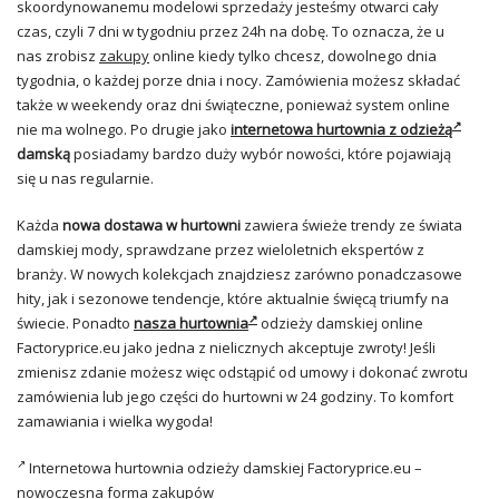
skoordynowanemu modelowi sprzedaży jesteśmy otwarci cały
czas, czyli 7 dni w tygodniu przez 24h na dobę. To oznacza, że u
nas zrobisz
zakupy
online kiedy tylko chcesz, dowolnego dnia
tygodnia, o każdej porze dnia i nocy. Zamówienia możesz składać
także w weekendy oraz dni świąteczne, ponieważ system online
nie ma wolnego. Po drugie jako
internetowa hurtownia z odzieżą
damską
posiadamy bardzo duży wybór nowości, które pojawiają
się u nas regularnie.
Każda
nowa dostawa w hurtowni
zawiera świeże trendy ze świata
damskiej mody, sprawdzane przez wieloletnich ekspertów z
branży. W nowych kolekcjach znajdziesz zarówno ponadczasowe
hity, jak i sezonowe tendencje, które aktualnie święcą triumfy na
świecie. Ponadto
nasza hurtownia
odzieży damskiej online
Factoryprice.eu jako jedna z nielicznych akceptuje zwroty! Jeśli
zmienisz zdanie możesz więc odstąpić od umowy i dokonać zwrotu
zamówienia lub jego części do hurtowni w 24 godziny. To komfort
zamawiania i wielka wygoda!
Internetowa hurtownia odzieży damskiej Factoryprice.eu –
nowoczesna forma zakupów