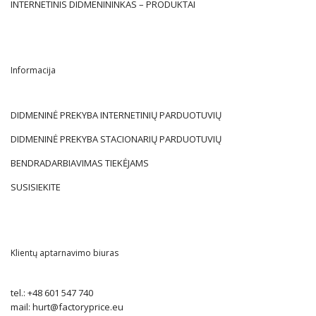
INTERNETINIS DIDMENININKAS – PRODUKTAI
Informacija
DIDMENINĖ PREKYBA INTERNETINIŲ PARDUOTUVIŲ
DIDMENINĖ PREKYBA STACIONARIŲ PARDUOTUVIŲ
BENDRADARBIAVIMAS TIEKĖJAMS
SUSISIEKITE
Klientų aptarnavimo biuras
tel.:
+48 601 547 740
mail:
hurt@factoryprice.eu