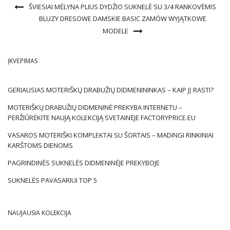
ŠVIESIAI MĖLYNA PLIUS DYDŽIO SUKNELĖ SU 3/4 RANKOVĖMIS
BLUZY DRESOWE DAMSKIE BASIC ZAMÓW WYJĄTKOWE
MODELE
ĮKVĖPIMAS
GERIAUSIAS MOTERIŠKŲ DRABUŽIŲ DIDMENININKAS – KAIP JĮ RASTI?
MOTERIŠKŲ DRABUŽIŲ DIDMENINĖ PREKYBA INTERNETU –
PERŽIŪRĖKITE NAUJĄ KOLEKCIJĄ SVETAINĖJE FACTORYPRICE.EU
VASAROS MOTERIŠKI KOMPLEKTAI SU ŠORTAIS – MADINGI RINKINIAI
KARŠTOMS DIENOMS
PAGRINDINĖS SUKNELĖS DIDMENINĖJE PREKYBOJE
SUKNELĖS PAVASARIUI TOP 5
NAUJAUSIA KOLEKCIJA