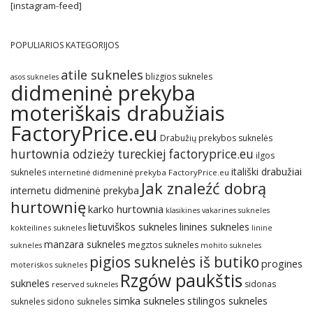
[instagram-feed]
POPULIARIOS KATEGORIJOS
atile sukneles
blizgios sukneles
asos sukneles
didmeninė prekyba
moteriškais drabužiais
FactoryPrice.eu
Drabužių prekybos suknelės
hurtownia odzieży tureckiej factoryprice.eu
ilgos
itališki drabužiai
sukneles
internetinė didmeninė prekyba FactoryPrice.eu
Jak znaleźć dobrą
internetu didmeninė prekyba
hurtownię
karko hurtownia
klasikines vakarines sukneles
lietuviškos sukneles
linines sukneles
kokteilines sukneles
linine
manzara sukneles
megztos sukneles
sukneles
mohito sukneles
pigios suknelės iš butiko
progines
moteriskos sukneles
Rzgów paukštis
sukneles
sidonas
reserved sukneles
simka sukneles
stilingos sukneles
sukneles
sidono sukneles