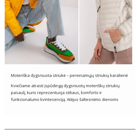
Moteriška dygsniuota striukė – pereinamųjų striukių karalienė
Kviečiame atrasti įspūdingą dygsniuotų moteriškų striukių
pasaulį, kuris reprezentuoja stiliaus, komforto ir
funkcionalumo kvintesenciją. Atėjus šaltesnėms dienoms
moteriška dygsniuota striukė tampa nepakeičiamu moterų
drabužių spintos elementu, siūlančiu ne tik puikią apsaugą
nuo šalčio, bet ir madingą prisilietimą prie bet kokios išvaizdos!
Ištirkite stilių, spalvų ir […]