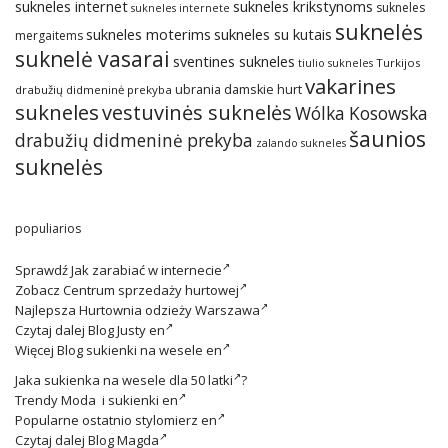
sukneles internet
sukneles krikstynoms
sukneles
sukneles internete
suknelės
sukneles su kutais
sukneles moterims
mergaitems
suknelė vasarai
sventines sukneles
Turkijos
tiulio sukneles
vakarines
ubrania damskie hurt
drabužių didmeninė prekyba
sukneles
vestuvinės suknelės
Wólka Kosowska
šaunios
drabužių didmeninė prekyba
zalando sukneles
suknelės
populiarios
Sprawdź
Jak zarabiać w internecie
Zobacz
Centrum sprzedaży hurtowej
Najlepsza
Hurtownia odzieży Warszawa
Czytaj dalej
Blog Justy en
Więcej
Blog sukienki na wesele en
Jaka
sukienka na wesele dla 50 latki
?
Trendy
Moda i sukienki en
Popularne ostatnio
stylomierz en
Czytaj dalej
Blog Magda