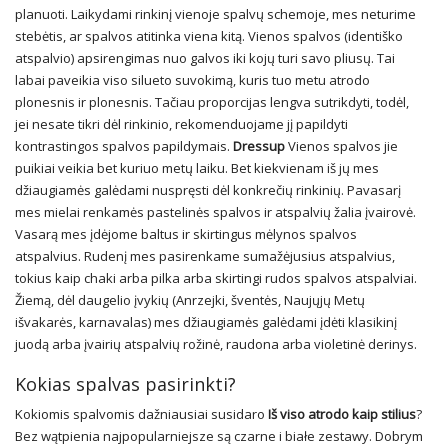
planuoti. Laikydami rinkinį vienoje spalvų schemoje, mes neturime
stebėtis, ar spalvos atitinka viena kitą. Vienos spalvos (identiško
atspalvio) apsirengimas nuo galvos iki kojų turi savo pliusų. Tai
labai paveikia viso silueto suvokimą, kuris tuo metu atrodo
plonesnis ir plonesnis. Tačiau proporcijas lengva sutrikdyti, todėl,
jei nesate tikri dėl rinkinio, rekomenduojame jį papildyti
kontrastingos spalvos papildymais.
Dressup
Vienos spalvos jie
puikiai veikia bet kuriuo metų laiku. Bet kiekvienam iš jų mes
džiaugiamės galėdami nuspręsti dėl konkrečių rinkinių. Pavasarį
mes mielai renkamės pastelinės spalvos ir atspalvių žalia įvairovė.
Vasarą mes įdėjome baltus ir skirtingus mėlynos spalvos
atspalvius. Rudenį mes pasirenkame sumažėjusius atspalvius,
tokius kaip chaki arba pilka arba skirtingi rudos spalvos atspalviai.
Žiemą, dėl daugelio įvykių (Anrzejki, šventės, Naujųjų Metų
išvakarės, karnavalas) mes džiaugiamės galėdami įdėti klasikinį
juodą arba įvairių atspalvių rožinė, raudona arba violetinė derinys.
Kokias spalvas pasirinkti?
Kokiomis spalvomis dažniausiai susidaro
Iš viso atrodo kaip stilius
?
Bez wątpienia najpopularniejsze są czarne i białe zestawy. Dobrym