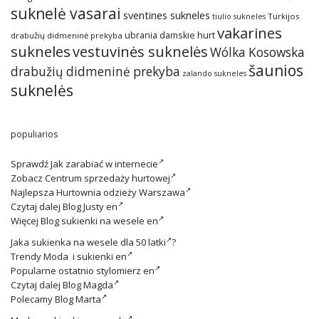
suknelė vasarai
sventines sukneles
Turkijos
tiulio sukneles
vakarines
ubrania damskie hurt
drabužių didmeninė prekyba
sukneles
vestuvinės suknelės
Wólka Kosowska
šaunios
drabužių didmeninė prekyba
zalando sukneles
suknelės
populiarios
Sprawdź
Jak zarabiać w internecie
Zobacz
Centrum sprzedaży hurtowej
Najlepsza
Hurtownia odzieży Warszawa
Czytaj dalej
Blog Justy en
Więcej
Blog sukienki na wesele en
Jaka
sukienka na wesele dla 50 latki
?
Trendy
Moda i sukienki en
Popularne ostatnio
stylomierz en
Czytaj dalej
Blog Magda
Polecamy
Blog Marta