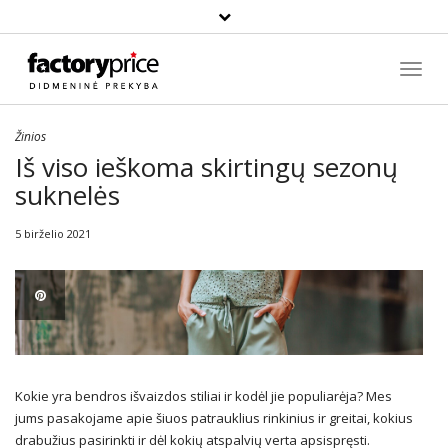
Paieška
Toggl
Navig
Žinios
Iš viso ieškoma skirtingų sezonų
suknelės
5 birželio 2021
Kokie yra bendros išvaizdos stiliai ir kodėl jie populiarėja? Mes
jums pasakojame apie šiuos patrauklius rinkinius ir greitai, kokius
drabužius pasirinkti ir dėl kokių atspalvių verta apsispręsti.