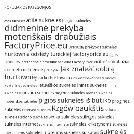
POPULIARIOS KATEGORIJOS
atile sukneles
blizgios sukneles
asos sukneles
didmeninė prekyba
moteriškais drabužiais
FactoryPrice.eu
Drabužių prekybos suknelės
hurtownia odzieży tureckiej factoryprice.eu
ilgos
itališki drabužiai
sukneles
internetinė didmeninė prekyba FactoryPrice.eu
Jak znaleźć dobrą
internetu didmeninė prekyba
hurtownię
karko hurtownia
klasikines vakarines sukneles
lietuviškos sukneles
linines sukneles
kokteilines sukneles
linine
manzara sukneles
megztos sukneles
sukneles
mohito sukneles
pigios suknelės iš butiko
progines
moteriskos sukneles
Rzgów paukštis
sukneles
sidonas
reserved sukneles
simka sukneles
stilingos sukneles
sukneles
sidono sukneles
sukneles internet
sukneles krikstynoms
sukneles
sukneles internete
suknelės
sukneles su kutais
sukneles moterims
mergaitems