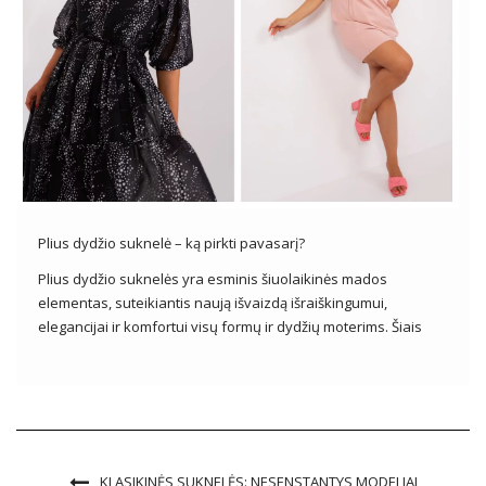
Plius dydžio suknelė – ką pirkti pavasarį?
Plius dydžio suknelės yra esminis šiuolaikinės mados
elementas, suteikiantis naują išvaizdą išraiškingumui,
elegancijai ir komfortui visų formų ir dydžių moterims. Šiais
laikais plius dydžio mada vystosi tokiu tempu, kokio trūko
ankstesniais dešimtmečiais, pabrėžiant teigiamą kūno
priėmimo ir saviraiškos žinią per drabužius. Plius dydis
suknelė siūlo […]
KLASIKINĖS SUKNELĖS: NESENSTANTYS MODELIAI