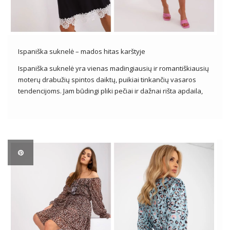
Ispaniška suknelė – mados hitas karštyje
Ispaniška suknelė yra vienas madingiausių ir romantiškiausių
moterų drabužių spintos daiktų, puikiai tinkančių vasaros
tendencijoms. Jam būdingi pliki pečiai ir dažnai rišta apdaila,
suteikianti lengvumo ir jausmingumo. Ispaniškos suknelės
puikus pasirinkimas įvairiausiomis progomis – nuo
pasivaikščiojimų paplūdimyje, iki vasaros vakarėlių, iki
romantiškų vakarų. Su moterišku […]