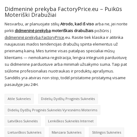
Didmeninė prekyba FactoryPrice.eu – Puikūs
Moteriški Drabužiai
Nesvarbu, ar planuojate stilių
Atrodo, kad iš viso
arba ne, jei norite
pirkti
didmeninė prekyba
moteriškais drabužiais
požiūris į
didmeninė prekyba FactoryPrice
.eu. Rasite tiek klasika ir atitinka
naujausias mados tendencijas drabužių spinta elementus už
prieinamą kainą. Mes turime visas patalpas specialiai mūsų
klientams — nemokama registracija, lengva integruoti parduotuvę
su didmenine parduotuve arba minimali užsakymo suma. Taip pat
siūlome profesionalias nuotraukas ir produktų aprašymus.
Sandėlis yra atviras non stop, todėl pristatome pristatymą visame
pasaulyje jau 24H.
Atile Sukneles
Didelių Dydžių Proginės Suknelės
Didelių Dydžių Proginės Suknelės Vyresnėms Moterims
Latviškos Suknelės
Lenkiškos Suknelės Internet
Lietuviškos Sukneles
Manzara Sukneles
Stilingos Sukneles