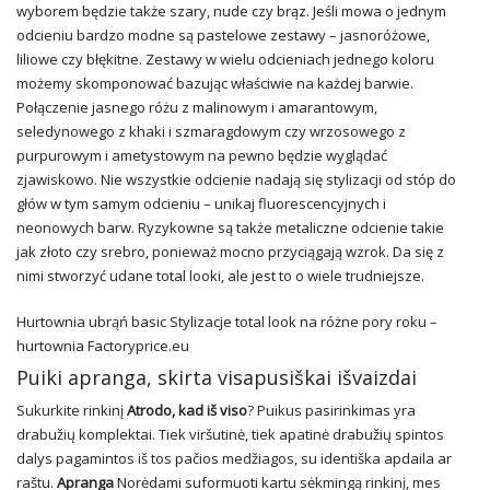
wyborem będzie także szary, nude czy brąz. Jeśli mowa o jednym
odcieniu bardzo modne są pastelowe zestawy – jasnoróżowe,
liliowe czy błękitne. Zestawy w wielu odcieniach jednego koloru
możemy skomponować bazując właściwie na każdej barwie.
Połączenie jasnego różu z malinowym i amarantowym,
seledynowego z khaki i szmaragdowym czy wrzosowego z
purpurowym i ametystowym na pewno będzie wyglądać
zjawiskowo. Nie wszystkie odcienie nadają się stylizacji od stóp do
głów w tym samym odcieniu – unikaj fluorescencyjnych i
neonowych barw. Ryzykowne są także metaliczne odcienie takie
jak złoto czy srebro, ponieważ mocno przyciągają wzrok. Da się z
nimi stworzyć udane total looki, ale jest to o wiele trudniejsze.
Hurtownia ubrąń basic Stylizacje total look na różne pory roku –
hurtownia Factoryprice.eu
Puiki apranga, skirta visapusiškai išvaizdai
Sukurkite rinkinį
Atrodo, kad iš viso
? Puikus pasirinkimas yra
drabužių komplektai. Tiek viršutinė, tiek apatinė drabužių spintos
dalys pagamintos iš tos pačios medžiagos, su identiška apdaila ar
raštu.
Apranga
Norėdami suformuoti kartu sėkmingą rinkinį, mes