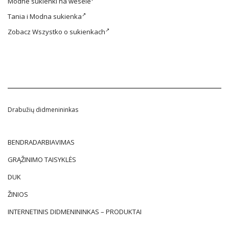
Modne
sukienki na wesele
Tania i
Modna sukienka
Zobacz
Wszystko o sukienkach
Drabužių didmenininkas
BENDRADARBIAVIMAS
GRĄŽINIMO TAISYKLĖS
DUK
ŽINIOS
INTERNETINIS DIDMENININKAS – PRODUKTAI