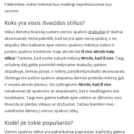
Patikrinkite, kokie rinkiniai bus madingi nepriklausomai nuo
sezono.
Koks yra visos išvaizdos stilius?
Stilius Bendrą išvaizdą sudaro vienos spalvos
drabužiai
(ir dažnai
aksesuarai). Verta pabrėžti, kad tai yra apie vieną spalvą, o ne
atspalvį. Mes kalbame apie vienos spalvos rinkinius baltos ir
juodos spalvos kontekste. Kaip atrodo kiti
Iš viso atrodo kaip
stilius
? Tarkime, kad norite sukurti mėlyną
Atrodo, kad iš viso
. Taigi,
viršutinę dalį galite pasirinkti mėlyname drabužių spintos
atspalvyje, žemiau jūroje, ir rinkinį, paryškintą kobalto aksesuarais.
Skirtingų tos pačios spalvos atspalvių derinys prideda rinkinių gylį
ir visada atrodo įdomus. Vis ryžtingesnis
Atrodo, kad iš viso
netaikomas tik spalvoms ar atspalviams, bet ir medžiagoms bei
modeliams. Taigi mes galime kalbėti apie veliūro ar džinsinio viso
išvaizdą ar pledas stiliaus ar dryžuotas. Tačiau šiandien mes
sutelksime dėmesį į vienos spalvos stilių.
Kodėl jie tokie populiarūs?
Vienos spalvos stilius yra pakankamai paprastas, kad būtų galima