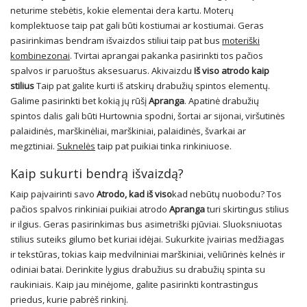
neturime stebėtis, kokie elementai dera kartu. Moterų
komplektuose taip pat gali būti kostiumai ar kostiumai. Geras
pasirinkimas bendram išvaizdos stiliui taip pat bus
moteriški
kombinezonai
. Tvirtai aprangai pakanka pasirinkti tos pačios
spalvos ir paruoštus aksesuarus. Akivaizdu
Iš viso atrodo kaip
stilius
Taip pat galite kurti iš atskirų drabužių spintos elementų.
Galime pasirinkti bet kokią jų rūšį
Apranga
. Apatinė drabužių
spintos dalis gali būti Hurtownia spodni, šortai ar sijonai, viršutinės
palaidinės, marškinėliai, marškiniai, palaidinės, švarkai ar
megztiniai.
Suknelės
taip pat puikiai tinka rinkiniuose.
Kaip sukurti bendrą išvaizdą?
Kaip paįvairinti savo
Atrodo, kad iš viso
kad nebūtų nuobodu? Tos
pačios spalvos rinkiniai puikiai atrodo
Apranga
turi skirtingus stilius
ir ilgius. Geras pasirinkimas bus asimetriški pjūviai. Sluoksniuotas
stilius suteiks gilumo bet kuriai idėjai. Sukurkite įvairias medžiagas
ir tekstūras, tokias kaip medvilniniai marškiniai, veliūrinės kelnės ir
odiniai batai. Derinkite lygius drabužius su drabužių spinta su
raukiniais. Kaip jau minėjome, galite pasirinkti kontrastingus
priedus, kurie pabrėš rinkinį.