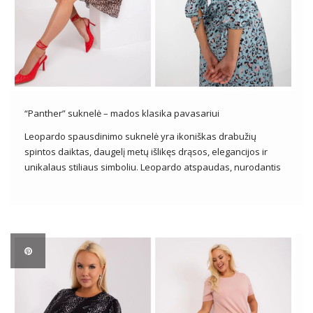
“Panther” suknelė – mados klasika pavasariui
Leopardo spausdinimo suknelė yra ikoniškas drabužių
spintos daiktas, daugelį metų išlikęs drąsos, elegancijos ir
unikalaus stiliaus simboliu. Leopardo atspaudas, nurodantis
gamtos laukinumą, užkariauja mados pasaulį, tampa visada
populiariu dizainerių kolekcijų motyvu ir mėgstamiausiu
daugelio madų pasirinkimu visame pasaulyje. Šiame
straipsnyje mes atidžiau pažvelgsime į leopardo […]