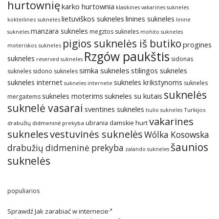
hurtownię
karko hurtownia
klasikines vakarines sukneles
lietuviškos sukneles
linines sukneles
kokteilines sukneles
linine
manzara sukneles
megztos sukneles
sukneles
mohito sukneles
pigios suknelės iš butiko
progines
moteriskos sukneles
Rzgów paukštis
sukneles
sidonas
reserved sukneles
simka sukneles
stilingos sukneles
sukneles
sidono sukneles
sukneles internet
sukneles krikstynoms
sukneles
sukneles internete
suknelės
sukneles su kutais
sukneles moterims
mergaitems
suknelė vasarai
sventines sukneles
Turkijos
tiulio sukneles
vakarines
ubrania damskie hurt
drabužių didmeninė prekyba
sukneles
vestuvinės suknelės
Wólka Kosowska
šaunios
drabužių didmeninė prekyba
zalando sukneles
suknelės
populiarios
Sprawdź
Jak zarabiać w internecie