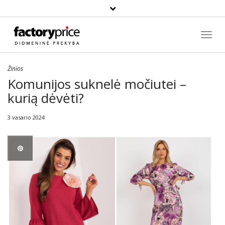
Paieška
Toggl
Navig
Žinios
Komunijos suknelė močiutei –
kurią dėvėti?
3 vasario 2024