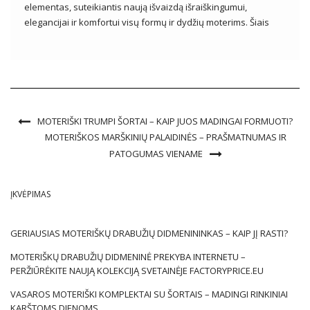
elementas, suteikiantis naują išvaizdą išraiškingumui,
elegancijai ir komfortui visų formų ir dydžių moterims. Šiais
laikais plius dydžio mada vystosi tokiu tempu, kokio trūko
ankstesniais dešimtmečiais, pabrėžiant teigiamą kūno
priėmimo ir saviraiškos žinią per drabužius. Plius dydis
suknelė siūlo […]
MOTERIŠKI TRUMPI ŠORTAI – KAIP JUOS MADINGAI FORMUOTI?
MOTERIŠKOS MARŠKINIŲ PALAIDINĖS – PRAŠMATNUMAS IR
PATOGUMAS VIENAME
ĮKVĖPIMAS
GERIAUSIAS MOTERIŠKŲ DRABUŽIŲ DIDMENININKAS – KAIP JĮ RASTI?
MOTERIŠKŲ DRABUŽIŲ DIDMENINĖ PREKYBA INTERNETU –
PERŽIŪRĖKITE NAUJĄ KOLEKCIJĄ SVETAINĖJE FACTORYPRICE.EU
VASAROS MOTERIŠKI KOMPLEKTAI SU ŠORTAIS – MADINGI RINKINIAI
KARŠTOMS DIENOMS