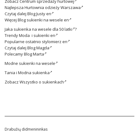
Zobacz
Centrum sprzedaży hurtowej
Najlepsza
Hurtownia odzieży Warszawa
Czytaj dalej
Blog Justy en
Więcej
Blog sukienki na wesele en
Jaka
sukienka na wesele dla 50 latki
?
Trendy
Moda i sukienki en
Popularne ostatnio
stylomierz en
Czytaj dalej
Blog Magda
Polecamy
Blog Marta
Modne
sukienki na wesele
Tania i
Modna sukienka
Zobacz
Wszystko o sukienkach
Drabužių didmenininkas