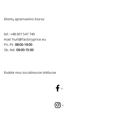
Klientų aptarnavimo biuras
tel.:
+48 601 547 740
mail:
hurt@factoryprice.eu
Pn.-Pt.
08:00-19:00
Sb.-Nd.
09:00-15:00
Raskite mus socialiniuose tinkluose