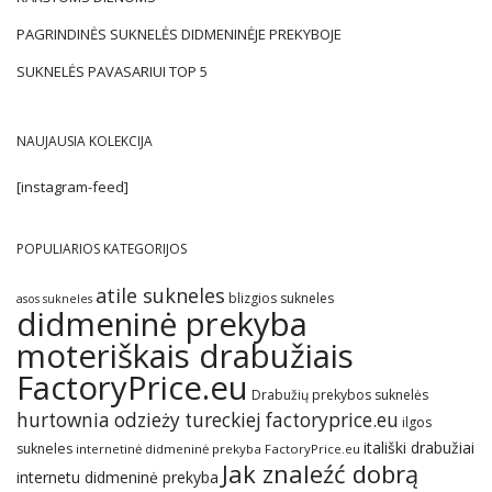
PAGRINDINĖS SUKNELĖS DIDMENINĖJE PREKYBOJE
SUKNELĖS PAVASARIUI TOP 5
NAUJAUSIA KOLEKCIJA
[instagram-feed]
POPULIARIOS KATEGORIJOS
atile sukneles
blizgios sukneles
asos sukneles
didmeninė prekyba
moteriškais drabužiais
FactoryPrice.eu
Drabužių prekybos suknelės
hurtownia odzieży tureckiej factoryprice.eu
ilgos
itališki drabužiai
sukneles
internetinė didmeninė prekyba FactoryPrice.eu
Jak znaleźć dobrą
internetu didmeninė prekyba