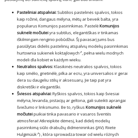
Pasteliniai atspalviai:
Subtilios pastelinės spalvos, tokios
kaip rožinė, dangaus mėlyna, mėtų ar beveik balta, yra
populiarus Komunijos pasirinkimas. Pastelė
Komunijos
suknelė močiutei
yra subtilus, elegantiškas ir tinkamas
iškilmingam renginio pobūdžiui. Šį pavasarį jums bus
pasiūlytas didelis pastelinių atspalvių modelių pasirinkimas
hurtownia sukienek koktajlowych
, pełna wielu modnych
modeli dla kobiet w każdym wieku.
Neutralios spalvos:
Klasikinės neutralios spalvos, tokios
kaip smėlio, grietinėlė, pilka ar ecru, yra universalios ir gerai
dera su daugeliu stilių ir aksesuarų. Jie taip pat yra
diskretiški ir elegantiški.
Šviesos atspalviai:
Ryškios spalvos, tokios kaip šviesiai
mėlyna, levanda, pistacijų ar geltona, gali suteikti aprangai
šviežumo ir linksmumo. Be to, ryškus
Komunijos suknelė
močiutei
puikiai tinka pavasario ir vasaros šventės
atmosferai! Atkreipkite dėmesį, kad didelį modelių
pasirinkimą siūlo drabužių didmenininkas (JAV).
Riiete
Hulgimüük
) , która sprowadza towar od wielu różnych