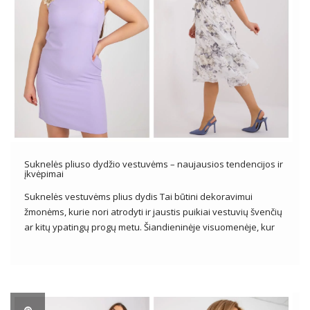
Suknelės pliuso dydžio vestuvėms – naujausios tendencijos ir
įkvėpimai
Suknelės vestuvėms plius dydis Tai būtini dekoravimui
žmonėms, kurie nori atrodyti ir jaustis puikiai vestuvių švenčių
ar kitų ypatingų progų metu. Šiandieninėje visuomenėje, kur
kūno įvairovė vis labiau vertinama, plius dydžio suknelių
pasiūla tampa vis įvairesnė ir patrauklesnė. Įžengdami į
moterų mados pasaulį pilnesnėmis formomis, […]