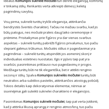
Idealus
Komunijos suknelė močiutei
turi derinti eleganciją, komfortą
ir tinkamą stilių. Renkantis verta atkreipti dėmesį į keletą
pagrindinių savybių.
Visų pirma, suknelė turėtų trykšti elegancija, atitinkančia
bendrystės šventės charakterį. Tačiau ne mažiau svarbu, kad jis
būtų patogus, nes močiutė praleis daug laiko ceremonijoje ir
priėmime. Prisitaikymas prie figūros yra dar vienas svarbus
aspektas – suknelė turėtų pabrėžti figūros privalumus, tuo pačiu
slepiant galimus trūkumus. Močiutės stilius ir pageidavimai yra
pagrindiniai – suknelė turėtų atspindėti jos asmeninį skonį ir
individualias estetines nuostatas. Ilgis ir pjūvis taip pat yra
svarbūs; pasirinkimas priklauso nuo pageidavimų ir progos.
Medžiaga turėtų būti ne tik elegantiška, bet ir atitikti renginio
sezoną ir stilių. Spalva
Komunijos suknelės močiutei
turėtų būti
neutralios arba subtilios pastelės, atitinkančios atostogų pobūdį.
Tokios detalės kaip dekoratyviniai elementai, nėriniai ar
siuvinėjimai gali suteikti suknelei charakterio ir elegancijos.
Pasirinkimas
Komunijos suknelė močiutei
, taip pat verta įsitikinti,
kad ji atitinka likusią aprangą ir renginio atmosferą, tuo pačiu