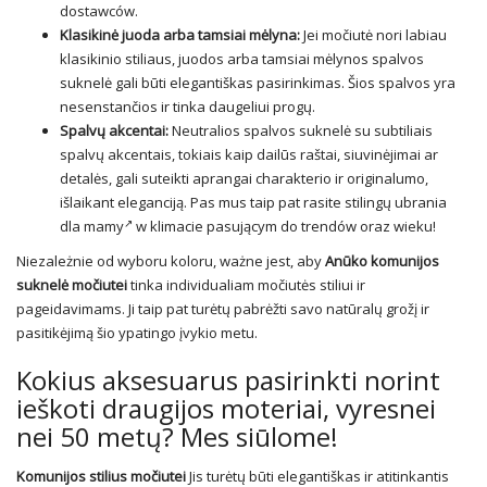
dostawców.
Klasikinė juoda arba tamsiai mėlyna:
Jei močiutė nori labiau
klasikinio stiliaus, juodos arba tamsiai mėlynos spalvos
suknelė gali būti elegantiškas pasirinkimas. Šios spalvos yra
nesenstančios ir tinka daugeliui progų.
Spalvų akcentai:
Neutralios spalvos suknelė su subtiliais
spalvų akcentais, tokiais kaip dailūs raštai, siuvinėjimai ar
detalės, gali suteikti aprangai charakterio ir originalumo,
išlaikant eleganciją. Pas mus taip pat rasite stilingų
ubrania
dla mamy
w klimacie pasującym do trendów oraz wieku!
Niezależnie od wyboru koloru, ważne jest, aby
Anūko komunijos
suknelė močiutei
tinka individualiam močiutės stiliui ir
pageidavimams. Ji taip pat turėtų pabrėžti savo natūralų grožį ir
pasitikėjimą šio ypatingo įvykio metu.
Kokius aksesuarus pasirinkti norint
ieškoti draugijos moteriai, vyresnei
nei 50 metų? Mes siūlome!
Komunijos stilius močiutei
Jis turėtų būti elegantiškas ir atitinkantis