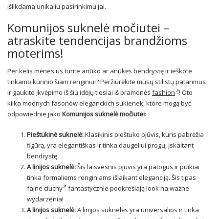
išlikdama unikaliu pasirinkimu jai.
Komunijos suknelė močiutei –
atraskite tendencijas brandžioms
moterims!
Per kelis mėnesius turite anūko ar anūkės bendrystę ir ieškote
tinkamo kūrinio šiam renginiui? Peržiūrėkite mūsų stilistų patarimus
ir gaukite įkvėpimo iš šių idėjų tiesiai iš pramonės
fashion
! Oto
kilka modnych fasonów eleganckich sukienek, które mogą być
odpowiednie jako
Komunijos suknelė močiutei
:
Pieštukinė suknelė:
Klasikinis pieštuko pjūvis, kuris pabrėžia
figūrą, yra elegantiškas ir tinka daugeliui progų, įskaitant
bendrystę.
A linijos suknelė:
Šis laisvesnis pjūvis yra patogus ir puikiai
tinka formaliems renginiams išlaikant eleganciją. Šis tipas
fajne ciuchy
fantastycznie podkreślają look na ważne
wydarzenia!
A linijos suknelė:
A linijos suknelės yra universalios ir tinka