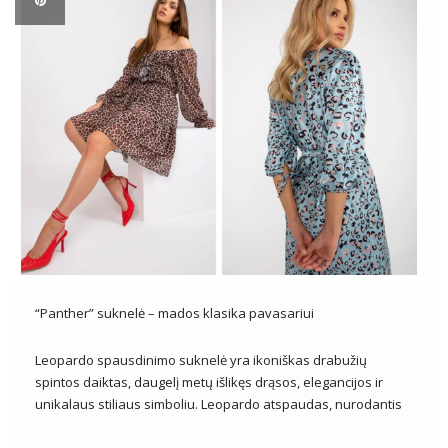
“Panther” suknelė – mados klasika pavasariui
Leopardo spausdinimo suknelė yra ikoniškas drabužių
spintos daiktas, daugelį metų išlikęs drąsos, elegancijos ir
unikalaus stiliaus simboliu. Leopardo atspaudas, nurodantis
gamtos laukinumą, užkariauja mados pasaulį, tampa visada