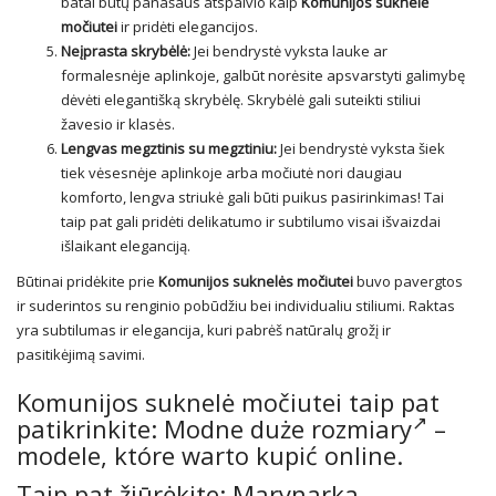
batai būtų panašaus atspalvio kaip
Komunijos suknelė
močiutei
ir pridėti elegancijos.
Neįprasta skrybėlė:
Jei bendrystė vyksta lauke ar
formalesnėje aplinkoje, galbūt norėsite apsvarstyti galimybę
dėvėti elegantišką skrybėlę. Skrybėlė gali suteikti stiliui
žavesio ir klasės.
Lengvas megztinis su megztiniu:
Jei bendrystė vyksta šiek
tiek vėsesnėje aplinkoje arba močiutė nori daugiau
komforto, lengva striukė gali būti puikus pasirinkimas! Tai
taip pat gali pridėti delikatumo ir subtilumo visai išvaizdai
išlaikant eleganciją.
Būtinai pridėkite prie
Komunijos suknelės močiutei
buvo pavergtos
ir suderintos su renginio pobūdžiu bei individualiu stiliumi. Raktas
yra subtilumas ir elegancija, kuri pabrėš natūralų grožį ir
pasitikėjimą savimi.
Komunijos suknelė močiutei taip pat
patikrinkite:
Modne duże rozmiary
–
modele, które warto kupić online.
Taip pat žiūrėkite:
Marynarka