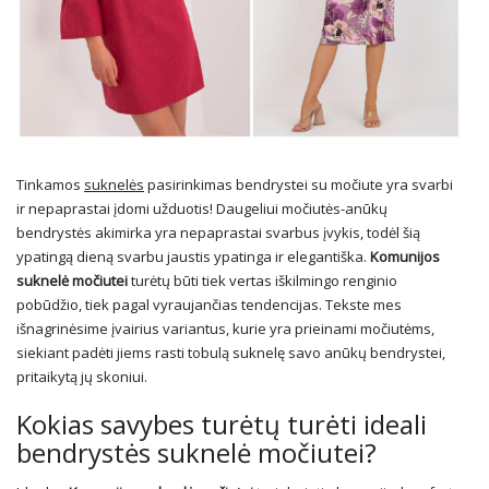
Tinkamos
suknelės
pasirinkimas bendrystei su močiute yra svarbi
ir nepaprastai įdomi užduotis! Daugeliui močiutės-anūkų
bendrystės akimirka yra nepaprastai svarbus įvykis, todėl šią
ypatingą dieną svarbu jaustis ypatinga ir elegantiška.
Komunijos
suknelė močiutei
turėtų būti tiek vertas iškilmingo renginio
pobūdžio, tiek pagal vyraujančias tendencijas. Tekste mes
išnagrinėsime įvairius variantus, kurie yra prieinami močiutėms,
siekiant padėti jiems rasti tobulą suknelę savo anūkų bendrystei,
pritaikytą jų skoniui.
Kokias savybes turėtų turėti ideali
bendrystės suknelė močiutei?