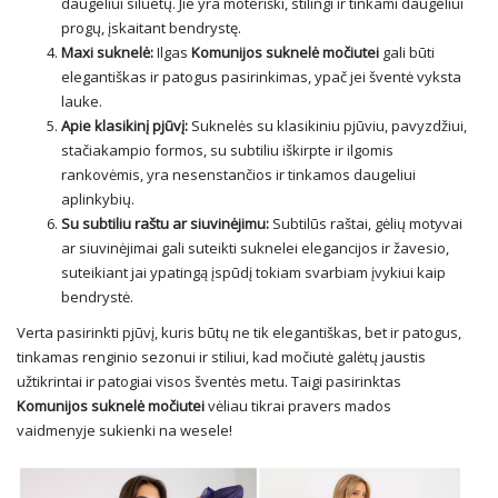
daugeliui siluetų. Jie yra moteriški, stilingi ir tinkami daugeliui
progų, įskaitant bendrystę.
Maxi suknelė:
Ilgas
Komunijos suknelė močiutei
gali būti
elegantiškas ir patogus pasirinkimas, ypač jei šventė vyksta
lauke.
Apie klasikinį pjūvį:
Suknelės su klasikiniu pjūviu, pavyzdžiui,
stačiakampio formos, su subtiliu iškirpte ir ilgomis
rankovėmis, yra nesenstančios ir tinkamos daugeliui
aplinkybių.
Su subtiliu raštu ar siuvinėjimu:
Subtilūs raštai, gėlių motyvai
ar siuvinėjimai gali suteikti suknelei elegancijos ir žavesio,
suteikiant jai ypatingą įspūdį tokiam svarbiam įvykiui kaip
bendrystė.
Verta pasirinkti pjūvį, kuris būtų ne tik elegantiškas, bet ir patogus,
tinkamas renginio sezonui ir stiliui, kad močiutė galėtų jaustis
užtikrintai ir patogiai visos šventės metu. Taigi pasirinktas
Komunijos suknelė močiutei
vėliau tikrai pravers mados
vaidmenyje sukienki na wesele!