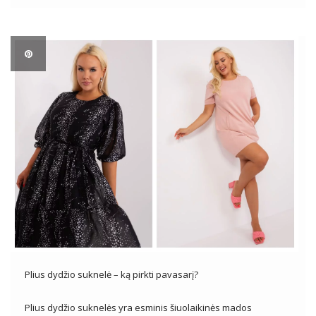
populiariu dizainerių kolekcijų motyvu ir mėgstamiausiu
daugelio madų pasirinkimu visame pasaulyje. Šiame
straipsnyje mes atidžiau pažvelgsime į leopardo […]
Plius dydžio suknelė – ką pirkti pavasarį?
Plius dydžio suknelės yra esminis šiuolaikinės mados