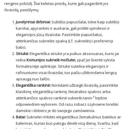
renginio pobūdį. Štai keletas priedų, kurie gali pagardinti jos
išvaizdą, pasiūlymų:
Juvelyriniai dirbiniai:
Subtilūs papuošalai, tokie kaip subtilūs
karoliai, apyrankės ir auskarai, gali pridėti spindesio ir
elegancijos jūsų išvaizdai. Pasirinkite papuošalus,
atitinkančius suknelės spalvą (LT.
suknelės
) i preferencji
babci.
Striukė:
Elegantiška striukė yra puikus aksesuaras, kurio jai
reikia
Komunijos suknelė močiutei
, ypač jei šventė vyksta
formalesnėje aplinkoje. Striukė suteikia elegancijos ir
rafinuotumo visai išvaizdai, tuo pačiu užtikrindama lengvą
apsaugą nuo šalčio.
Elegantiška rankinė:
Norėdami užbaigti išvaizdą, pasirinkite
klasikinę, elegantišką rankinę. Neutralios spalvos arba
atitinkančios spalvos rankinė
sukienki tanio
będzie
odpowiednim wyborem. Od razu zobacz szykowne torebki
damskie i dobierz je do swojego zamówienia.
Batai:
Suknelei rinkitės elegantiškus žemakulnius batelius ar
balerinas, kurias bus patogu dėvėti visą dieną. Svarbu, kad