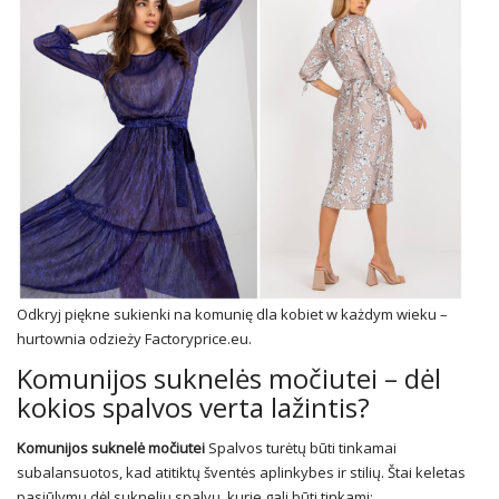
Odkryj piękne sukienki na komunię dla kobiet w każdym wieku –
hurtownia odzieży Factoryprice.eu.
Komunijos suknelės močiutei – dėl
kokios spalvos verta lažintis?
Komunijos suknelė močiutei
Spalvos turėtų būti tinkamai
subalansuotos, kad atitiktų šventės aplinkybes ir stilių. Štai keletas
pasiūlymų dėl suknelių spalvų, kurie gali būti tinkami: