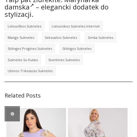
damska
– elegancki dodatek do
stylizacji.
Lietuviškos Sukneles
Lietuviskos Sukneles Internet
Mango Sukneles
Seksualios Sukneles
Simka Sukneles
Stilingos Progines Sukneles
Stilingos Sukneles
Sukneles Su Kutais
Sventines Sukneles
Utenos Trikotazas Sukneles
Related Posts