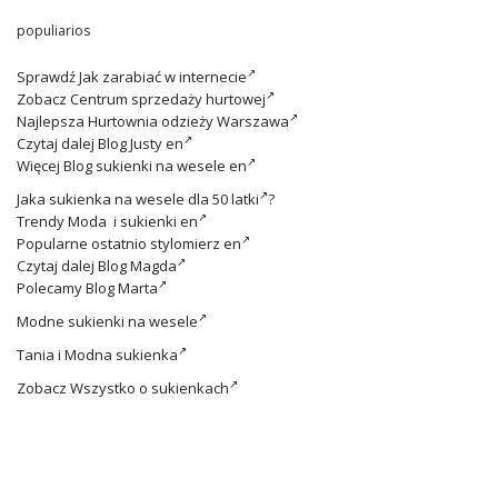
populiarios
Sprawdź
Jak zarabiać w internecie
Zobacz
Centrum sprzedaży hurtowej
Najlepsza
Hurtownia odzieży Warszawa
Czytaj dalej
Blog Justy en
Więcej
Blog sukienki na wesele en
Jaka
sukienka na wesele dla 50 latki
?
Trendy
Moda i sukienki en
Popularne ostatnio
stylomierz en
Czytaj dalej
Blog Magda
Polecamy
Blog Marta
Modne
sukienki na wesele
Tania i
Modna sukienka
Zobacz
Wszystko o sukienkach