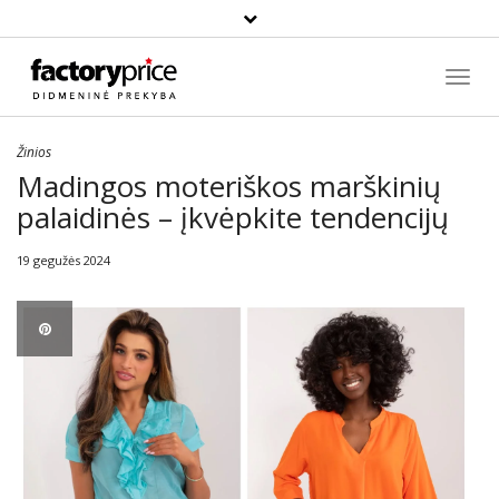
Paieška
Toggl
Navig
Žinios
Madingos moteriškos marškinių
palaidinės – įkvėpkite tendencijų
19 gegužės 2024