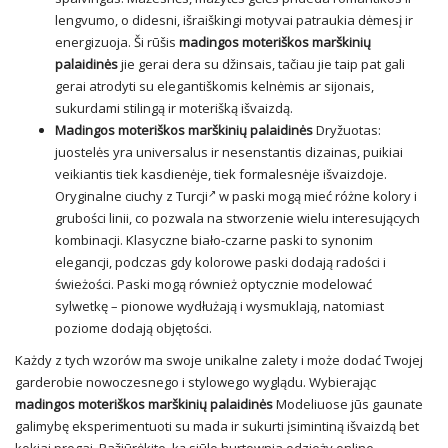
lengvumo, o didesni, išraiškingi motyvai patraukia dėmesį ir
energizuoja. Ši rūšis
madingos moteriškos marškinių
palaidinės
jie gerai dera su džinsais, tačiau jie taip pat gali
gerai atrodyti su elegantiškomis kelnėmis ar sijonais,
sukurdami stilingą ir moterišką išvaizdą.
Madingos moteriškos marškinių palaidinės
Dryžuotas:
juostelės yra universalus ir nesenstantis dizainas, puikiai
veikiantis tiek kasdienėje, tiek formalesnėje išvaizdoje.
Oryginalne ciuchy z Turcji
w paski mogą mieć różne kolory i
grubości linii, co pozwala na stworzenie wielu interesujących
kombinacji. Klasyczne biało-czarne paski to synonim
elegancji, podczas gdy kolorowe paski dodają radości i
świeżości. Paski mogą również optycznie modelować
sylwetkę – pionowe wydłużają i wysmuklają, natomiast
poziome dodają objętości.
Każdy z tych wzorów ma swoje unikalne zalety i może dodać Twojej
garderobie nowoczesnego i stylowego wyglądu. Wybierając
madingos moteriškos marškinių palaidinės
Modeliuose jūs gaunate
galimybę eksperimentuoti su mada ir sukurti įsimintiną išvaizdą bet