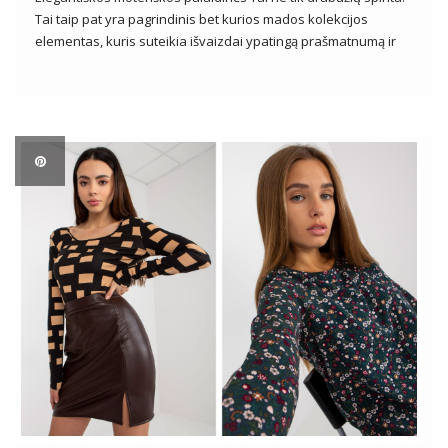
Tai taip pat yra pagrindinis bet kurios mados kolekcijos
elementas, kuris suteikia išvaizdai ypatingą prašmatnumą ir
malonę. Pasižyminčios smulkiomis detalėmis, aukštos kokybės
apdirbimu ir kruopščia apdaila, elegantiškos palaidinės yra
nepakeičiamas tiek kasdienės, tiek proginės išvaizdos
elementas. Kad […]