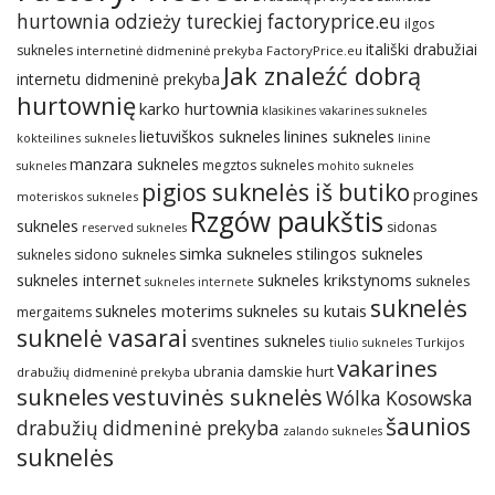
hurtownia odzieży tureckiej factoryprice.eu
ilgos
itališki drabužiai
sukneles
internetinė didmeninė prekyba FactoryPrice.eu
Jak znaleźć dobrą
internetu didmeninė prekyba
hurtownię
karko hurtownia
klasikines vakarines sukneles
lietuviškos sukneles
linines sukneles
kokteilines sukneles
linine
manzara sukneles
megztos sukneles
sukneles
mohito sukneles
pigios suknelės iš butiko
progines
moteriskos sukneles
Rzgów paukštis
sukneles
sidonas
reserved sukneles
simka sukneles
stilingos sukneles
sukneles
sidono sukneles
sukneles internet
sukneles krikstynoms
sukneles
sukneles internete
suknelės
sukneles su kutais
sukneles moterims
mergaitems
suknelė vasarai
sventines sukneles
Turkijos
tiulio sukneles
vakarines
ubrania damskie hurt
drabužių didmeninė prekyba
sukneles
vestuvinės suknelės
Wólka Kosowska
šaunios
drabužių didmeninė prekyba
zalando sukneles
suknelės