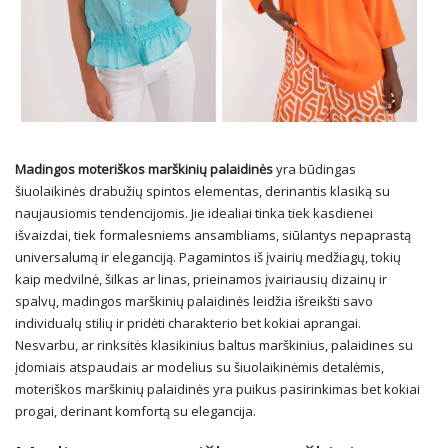
Madingos moteriškos marškinių palaidinės
yra būdingas
šiuolaikinės drabužių spintos elementas, derinantis klasiką su
naujausiomis tendencijomis. Jie idealiai tinka tiek kasdienei
išvaizdai, tiek formalesniems ansambliams, siūlantys nepaprastą
universalumą ir eleganciją. Pagamintos iš įvairių medžiagų, tokių
kaip medvilnė, šilkas ar linas, prieinamos įvairiausių dizainų ir
spalvų, madingos marškinių palaidinės leidžia išreikšti savo
individualų stilių ir pridėti charakterio bet kokiai aprangai.
Nesvarbu, ar rinksitės klasikinius baltus marškinius, palaidines su
įdomiais atspaudais ar modelius su šiuolaikinėmis detalėmis,
moteriškos marškinių palaidinės yra puikus pasirinkimas bet kokiai
progai, derinant komfortą su elegancija.