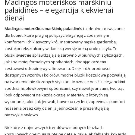
Madingos moteriškos marškinių
palaidinės – elegancija kiekvienai
dienai
Madingos moteriškos marškinių palaidinės
to idealne rozwiązanie
dla kobiet, które pragną połączyć elegancję z codziennym
komfortem. Ich klasyczny krój, inspirowany męską garderobą,
został przekształcony w damską wersję pełną uroku i stylu. Te
bluzki świetnie sprawdzają się zarówno w biurowych stylizacjach,
jak i na mniej formalnych spotkaniach, dodając każdemu
zestawowi odrobinę wyrafinowania. Dzięki różnorodności
dostępnych wzorów i kolorów, modne bluzki koszulowe pozwalają
na tworzenie niezliczonych stylizacji. Można je nosić z eleganckimi
spodniami, ołówkowymi spódnicami, czy nawet jeansami, tworząc
look odpowiedni na każdą okazję. Materiały, z których są
wykonane, takie jak jedwab, bawełna czy len, zapewniają komfort
noszenia przez cały dzień, a jednocześnie prezentują się
niezwykle stylowo.
Niektóre z najnowszych trendów w modnych bluzkach
koszulowych obejmują subtelne detale, takie jak falbanki, kokardy