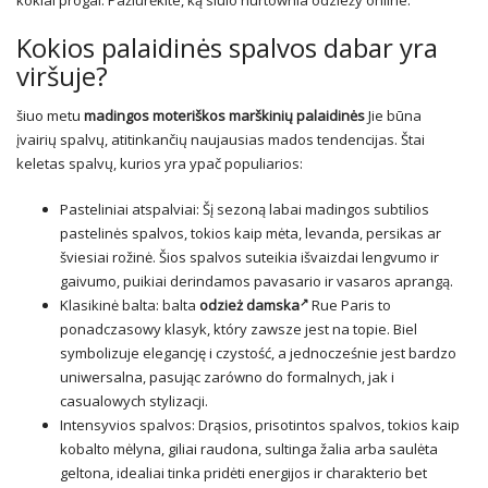
kokiai progai. Pažiūrėkite, ką siūlo hurtownia odzieży online.
Kokios palaidinės spalvos dabar yra
viršuje?
šiuo metu
madingos moteriškos marškinių palaidinės
Jie būna
įvairių spalvų, atitinkančių naujausias mados tendencijas. Štai
keletas spalvų, kurios yra ypač populiarios:
Pasteliniai atspalviai: Šį sezoną labai madingos subtilios
pastelinės spalvos, tokios kaip mėta, levanda, persikas ar
šviesiai rožinė. Šios spalvos suteikia išvaizdai lengvumo ir
gaivumo, puikiai derindamos pavasario ir vasaros aprangą.
Klasikinė balta: balta
odzież damska
Rue Paris to
ponadczasowy klasyk, który zawsze jest na topie. Biel
symbolizuje elegancję i czystość, a jednocześnie jest bardzo
uniwersalna, pasując zarówno do formalnych, jak i
casualowych stylizacji.
Intensyvios spalvos: Drąsios, prisotintos spalvos, tokios kaip
kobalto mėlyna, giliai raudona, sultinga žalia arba saulėta
geltona, idealiai tinka pridėti energijos ir charakterio bet