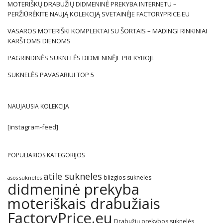
MOTERIŠKŲ DRABUŽIŲ DIDMENINĖ PREKYBA INTERNETU –
PERŽIŪRĖKITE NAUJĄ KOLEKCIJĄ SVETAINĖJE FACTORYPRICE.EU
VASAROS MOTERIŠKI KOMPLEKTAI SU ŠORTAIS – MADINGI RINKINIAI
KARŠTOMS DIENOMS
PAGRINDINĖS SUKNELĖS DIDMENINĖJE PREKYBOJE
SUKNELĖS PAVASARIUI TOP 5
NAUJAUSIA KOLEKCIJA
[instagram-feed]
POPULIARIOS KATEGORIJOS
atile sukneles
blizgios sukneles
asos sukneles
didmeninė prekyba
moteriškais drabužiais
FactoryPrice.eu
Drabužių prekybos suknelės