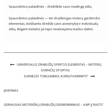
Spausdintos palaidinės – išreikškite savo madingą stilių
Spausdintos palaidinės — itin išraiškingas moterų garderobo
elementas, leidžiantis išreikšti savo asmenybę ir individualų
stilių. Bėgant metams jie tapo neatsiejama mados dalimi,
laimėdami viso pasaulio fashionistas širdis. Su įvairiais
dizainais, spalvomis ir įkvėpimais, margintos palaidinės tapti
ne tik drabužiais, bet ir meno forma, pasakojančia apie […]
UNIVERSALUS DRABUŽIŲ SPINTOS ELEMENTAS – MOTERŲ
DVIRAČIŲ SPORTAS
SUKNELĖS TOBULINIMUI, KURIĄ PASIRINKTI?
ĮKVĖPIMAS
GERIAUSIAS MOTERIŠKŲ DRABUŽIŲ DIDMENININKAS – KAIP JĮ RASTI?