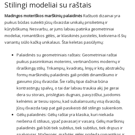
Stilingi modeliai su raštais
Madingos moteriškos marškinių palaidinės
Raštuoti dizainai yra
puikus būdas suteikti jūsų išvaizdai unikalų prisilietimą ir
kūrybiškumą. Nesvarbu, ar jums labiau patinka geometriniai
modeliai, romantiškos gėlės, ar klasikinės juostelės, kiekviena iš šių
variantų siūlo kažką unikalaus. Štai keletas pasiūlymų:
Palaidinės su geometriniais raštais: Geometriniai raštai
puikus pasirinkimas moterims, vertinančioms modernų ir
išraiškingą stilių. Trikampių, kvadratų, linijų ir kitų abstrakčių
formų marškinėlių palaidinės gali pridėti dinamiškumo ir
gaivumo jūsų išvaizdai. Šie raštų tipai dažnai būna
kontrastingų spalvų, o tai dar labiau traukia akį. Jie gerai
dera su storais, prislėgtais dugnais, pavyzdžiui, juodomis
kelnėmis ar tiesiu sijonu, kad subalansuotų visą išvaizdą.
Jūsų išvaizda taip pat gali pasikeisti dėl stilingo sukienkom.
Gėlių palaidinės: Gėlių raštai yra klasika, kuri niekada
neišeina iš stiliaus, ypač pavasarį ir vasarą. Gėlių marškinių
palaidinės gali būti tiek subtilus, tiek subtilus, tiek drąsus ir
spalvingas. Mažesnės, mažytės gėlės prideda romantikos ir