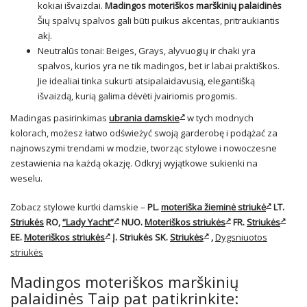
kokiai išvaizdai.
Madingos moteriškos marškinių palaidinės
Šių spalvų spalvos gali būti puikus akcentas, pritraukiantis
akį.
Neutralūs tonai: Beiges, Grays, alyvuogių ir chaki yra
spalvos, kurios yra ne tik madingos, bet ir labai praktiškos.
Jie idealiai tinka sukurti atsipalaidavusią, elegantišką
išvaizdą, kurią galima dėvėti įvairiomis progomis.
Madingas pasirinkimas
ubrania damskie
w tych modnych
kolorach, możesz łatwo odświeżyć swoją garderobę i podążać za
najnowszymi trendami w modzie, tworząc stylowe i nowoczesne
zestawienia na każdą okazję. Odkryj wyjątkowe sukienki na
weselu.
Zobacz stylowe kurtki damskie –
PL.
moteriška žieminė striukė
LT.
Striukės
RO,
“Lady Yacht”
NUO.
Moteriškos striukės
FR.
Striukės
EE.
Moteriškos striukės
Į.
Striukės
SK.
Striukės
,
Dygsniuotos
striukės
Madingos moteriškos marškinių
palaidinės Taip pat patikrinkite: