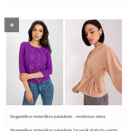
pageidavimų ar progų, pigios palaidinės siūlo platų dizainų,
stilių ir spalvų įvairovę, leidžiančią moterims sukurti […]
Elegantiškos moteriškos palaidinės – modernus stilius
Elegantiškos moteriškos palaidinės Tai ne tik drabužių spinta.