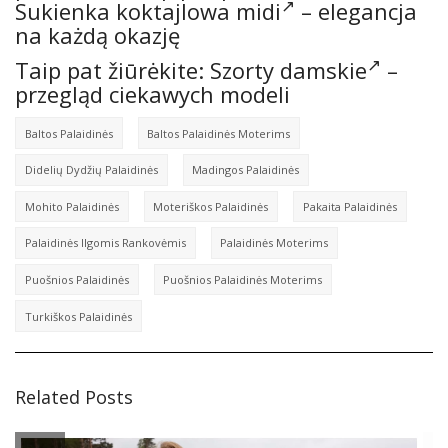
Sukienka koktajlowa midi
– elegancja
na każdą okazję
Taip pat žiūrėkite:
Szorty damskie
–
przegląd ciekawych modeli
Baltos Palaidinės
Baltos Palaidinės Moterims
Didelių Dydžių Palaidinės
Madingos Palaidinės
Mohito Palaidinės
Moteriškos Palaidinės
Pakaita Palaidinės
Palaidinės Ilgomis Rankovėmis
Palaidinės Moterims
Puošnios Palaidinės
Puošnios Palaidinės Moterims
Turkiškos Palaidinės
Related Posts