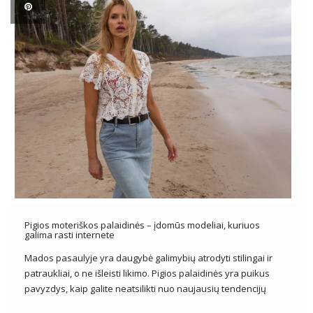
Pigios moteriškos palaidinės – įdomūs modeliai, kuriuos
galima rasti internete
Mados pasaulyje yra daugybė galimybių atrodyti stilingai ir
patraukliai, o ne išleisti likimo. Pigios palaidinės yra puikus
pavyzdys, kaip galite neatsilikti nuo naujausių tendencijų
išlaikant sveiką piniginę. Nepriklausomai nuo stiliaus