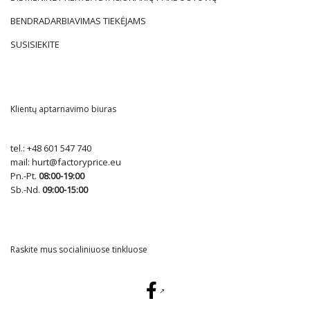
BENDRADARBIAVIMAS TIEKĖJAMS
SUSISIEKITE
Klientų aptarnavimo biuras
tel.:
+48 601 547 740
mail:
hurt@factoryprice.eu
Pn.-Pt.
08:00-19:00
Sb.-Nd.
09:00-15:00
Raskite mus socialiniuose tinkluose